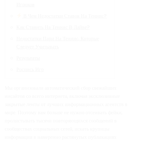
Игроков
В Чем Недостатки Ставок На Теннис?
Как Ставить На Теннис В Лайве?
Недостатки Пари На Теннис, Которые
Следует Учитывать
Результаты
Роспись Игр
Мы организовали автоматический сбор свежайших
инсайтов со всего интернета, включая эксклюзивные
закрытые ленты от лучших информационных агентств в
мире. Поэтому вам больше не нужно отсеивать фейки,
пролистывать тысячи повторяющихся сообщений в
сообществах социальных сетей, искать крупицы
информации в намеренно растянутых публикациях