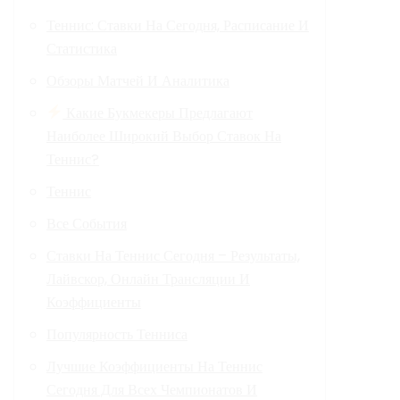
Теннис: Ставки На Сегодня, Расписание И
Статистика
Обзоры Матчей И Аналитика
Какие Букмекеры Предлагают
Наиболее Широкий Выбор Ставок На
Теннис?
Теннис
Все События
Ставки На Теннис Сегодня – Результаты,
Лайвскор, Онлайн Трансляции И
Коэффициенты
Популярность Тенниса
Лучшие Коэффициенты На Теннис
Сегодня Для Всех Чемпионатов И