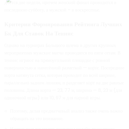
длится две недели, причем женский финал проводится в
последнюю субботу, а мужской – в воскресенье.
Критерии Формирования Рейтинга Лучших
Бк Для Ставок На Теннис
Однако на турнирах Большого шлема и других крупных
мероприятиях мужские матчи проводятся по пяти сетам. В
теннис играют на прямоугольной площадке с ровной
поверхностью и нанесённой разметкой — корте. Посередине
корта натянута сетка, которая проходит по всей ширине,
параллельно задним линиям, и разделяет корт на две равные
половины. Длина корта — 23, 77 м, ширина — 8, 23 м (для
одиночной игры) или 10, 97 м для парной игры.
Поэтому, делая предматчевый анализ также очень важно
обращать на это внимание.
Нашим пользователям доступны онлайн трансляции