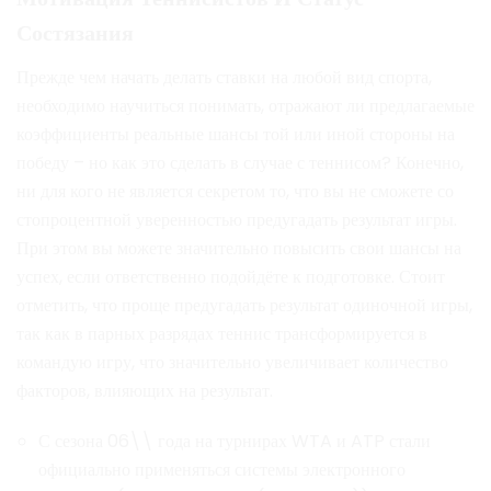
Состязания
Прежде чем начать делать ставки на любой вид спорта,
необходимо научиться понимать, отражают ли предлагаемые
коэффициенты реальные шансы той или иной стороны на
победу – но как это сделать в случае с теннисом? Конечно,
ни для кого не является секретом то, что вы не сможете со
стопроцентной уверенностью предугадать результат игры.
При этом вы можете значительно повысить свои шансы на
успех, если ответственно подойдёте к подготовке. Стоит
отметить, что проще предугадать результат одиночной игры,
так как в парных разрядах теннис трансформируется в
командую игру, что значительно увеличивает количество
факторов, влияющих на результат.
С сезона 06\\ года на турнирах WTA и ATP стали
официально применяться системы электронного