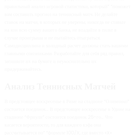
правильный анализ игровой статистики, который” “поможет
вам составить прогноз на теннисный матч. Не делайте
ставок на матчи, в которых не уверены, никогда не ставьте
на кон всю сумму вашего банка, не впадайте в тильт в
случае проигрыша и не пытайтесь отыграться.
Самодисциплина и холодный расчет должны стать вашими
главными союзниками. Разработайте для себя ряд правил,
запишите их на бумаге и неукоснительно их
придерживайтесь.
Анализ Теннисных Матчей
В предстоящее воскресенье в Риме на стадионе “Олимпико”
состоится поединок… В предстоящее воскресенье в Удине на
стадионе “Фриули” состоится поединок 25-го… Что
касается вероятности, то для каждого кэфа она
рассчитывается по” “формуле 100/X, где вместо «X»