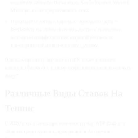
ведущими теннисистками мира, Хелен Уиллз и Моллой
Мэллори, но не преуспевший в этом.
Используйте логин и пароль от основного сайта –
betboom. ru, чтобы получить доступ к статистике,
выгодным коэффициентам, широкой росписи на
популярные события и многому другому.
Однако к проценту вероятности БК также добавляет
комиссию (маржу), а потому коэффициент становится чуть
ниже.”
Различные Виды Ставок На
Теннис
С 2020 года в календаре появился турнир ATP Cup для
сборных среди мужчин, проходящий в Австралии.