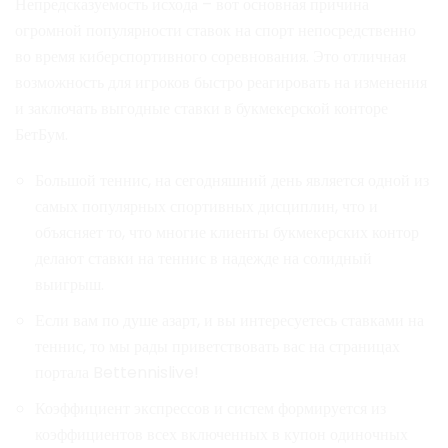
Непредсказуемость исхода – вот основная причина
огромной популярности ставок на спорт непосредственно
во время киберспортивного соревнования. Это отличная
возможность для игроков быстро реагировать на изменения
и заключать выгодные ставки в букмекерской конторе
БетБум.
Большой теннис, на сегодняшний день является одной из
самых популярных спортивных дисциплин, что и
объясняет то, что многие клиенты букмекерских контор
делают ставки на теннис в надежде на солидный
выигрыш.
Если вам по душе азарт, и вы интересуетесь ставками на
теннис, то мы рады приветствовать вас на страницах
портала Bettennislive!
Коэффициент экспрессов и систем формируется из
коэффициентов всех включенных в купон одиночных