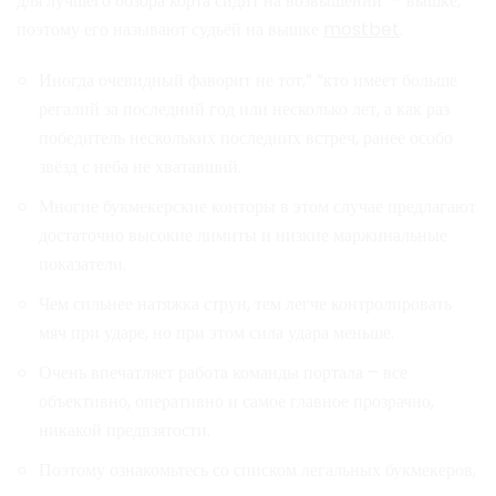
для лучшего обзора корта сидит на возвышении — вышке,
поэтому его называют судьёй на вышке
mostbet
.
Иногда очевидный фаворит не тот,” “кто имеет больше
регалий за последний год или несколько лет, а как раз
победитель нескольких последних встреч, ранее особо
звёзд с неба не хватавший.
Многие букмекерские конторы в этом случае предлагают
достаточно высокие лимиты и низкие маржинальные
показатели.
Чем сильнее натяжка струн, тем легче контролировать
мяч при ударе, но при этом сила удара меньше.
Очень впечатляет работа команды портала – все
объективно, оперативно и самое главное прозрачно,
никакой предвзятости.
Поэтому ознакомьтесь со списком легальных букмекеров,