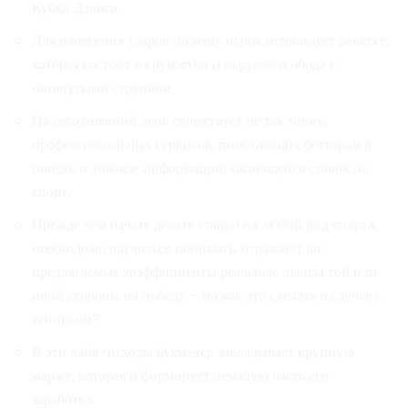
Кубка Дэвиса.
Для нанесения ударов по мячу игрок использует ракетку,
которая состоит из рукоятки и округлого обода с
натянутыми струнами.
На сегодняшний день существует не так много
профессиональных сервисов, помогающих бетторам в
поиске и анализе информации, касающейся ставок на
спорт.
Прежде чем начать делать ставки на любой вид спорта,
необходимо научиться понимать, отражают ли
предлагаемые коэффициенты реальные шансы той или
иной стороны на победу – но как это сделать в случае с
теннисом?
В эти лайв-исходы букмекер закладывает крупную
маржу, которая и формирует немалую часть его
заработка.