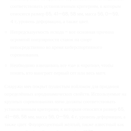
соответствовать установленным критериям, к которым
относятся размер 65, 41—68, 58 мм, масса 56, 0—59,
4 г, уровень деформации, а также цвет.
Непредсказуемость исхода – вот основная причина
огромной популярности ставок на спорт
непосредственно во время киберспортивного
соревнования.
Необходимо взвешивать все «за» и «против», чтобы
понять, кто выиграет первый сет или весь матч.
Снаружи мяч покрыт пушистым войлоком для придания
определённых аэродинамических свойств. Используемые на
крупных соревнованиях мячи должны соответствовать
установленным критериям, к которым относятся размер 65,
41—68, 58 мм, масса 56, 0—59, 4 г, уровень деформации, а
также цвет. Флуоресцентный жёлтый, также известный как