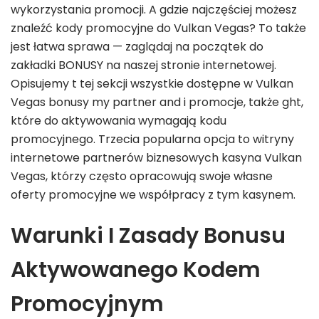
wykorzystania promocji. A gdzie najczęściej możesz
znaleźć kody promocyjne do Vulkan Vegas? To także
jest łatwa sprawa — zaglądaj na początek do
zakładki BONUSY na naszej stronie internetowej.
Opisujemy t tej sekcji wszystkie dostępne w Vulkan
Vegas bonusy my partner and i promocje, także ght,
które do aktywowania wymagają kodu
promocyjnego. Trzecia popularna opcja to witryny
internetowe partnerów biznesowych kasyna Vulkan
Vegas, którzy często opracowują swoje własne
oferty promocyjne we współpracy z tym kasynem.
Warunki I Zasady Bonusu
Aktywowanego Kodem
Promocyjnym