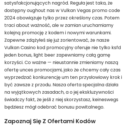
satysfakcjonujących nagród. Reguła jest taka, że
dostępny oughout nas w Vulkan Vegas promo code
2024 obowiązuje tylko przez określony czas. Potem
traci about ważność, ale w zamian uruchamiamy
kolejną promocję z kodem i nowymi warunkami.
Zapewne zdążyłeś się już zorientować, że nasze
Vulkan Casino kod promocyjny oferuje nie tylko ksfd
jeden bonus, light beer zapewniamy całą gamę
korzyści. Co ważne — nieustannie zmieniamy naszą
ofertę unces promocjami, jako że chcemy cały czas
wyprzedzać konkurencję um ten przysłowiowy krok i
być zawsze z przodu. Nasza oferta specjalna działa
na wyjątkowych zasadach, a o jej ekskluzywności
świadczy fakt, że jeśli z niej skorzystasz, keineswegs
będziesz mógł odebrać bonusu powitalnego.
Zapoznaj Się Z Ofertami Kodów