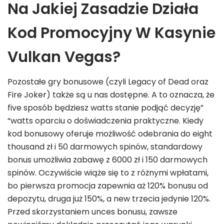
Na Jakiej Zasadzie Działa
Kod Promocyjny W Kasynie
Vulkan Vegas?
Pozostałe gry bonusowe (czyli Legacy of Dead oraz
Fire Joker) także są u nas dostępne. A to oznacza, że
five sposób będziesz watts stanie podjąć decyzję”
“watts oparciu o doświadczenia praktyczne. Kiedy
kod bonusowy oferuje możliwość odebrania do eight
thousand zł i 50 darmowych spinów, standardowy
bonus umożliwia zabawę z 6000 zł i 150 darmowych
spinów. Oczywiście wiąże się to z różnymi wpłatami,
bo pierwsza promocja zapewnia aż 120% bonusu od
depozytu, druga już 150%, a new trzecia jedynie 120%.
Przed skorzystaniem unces bonusu, zawsze