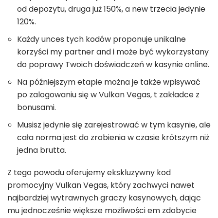
od depozytu, druga już 150%, a new trzecia jedynie
120%.
Każdy unces tych kodów proponuje unikalne
korzyści my partner and i może być wykorzystany
do poprawy Twoich doświadczeń w kasynie online.
Na późniejszym etapie można je także wpisywać
po zalogowaniu się w Vulkan Vegas, t zakładce z
bonusami.
Musisz jedynie się zarejestrować w tym kasynie, ale
cała norma jest do zrobienia w czasie krótszym niż
jedna brutta.
Z tego powodu oferujemy ekskluzywny kod
promocyjny Vulkan Vegas, który zachwyci nawet
najbardziej wytrawnych graczy kasynowych, dając
mu jednocześnie większe możliwości em zdobycie