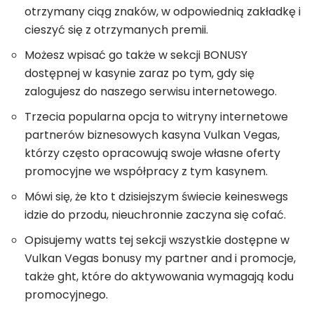
otrzymany ciąg znaków, w odpowiednią zakładkę i
cieszyć się z otrzymanych premii.
Możesz wpisać go także w sekcji BONUSY
dostępnej w kasynie zaraz po tym, gdy się
zalogujesz do naszego serwisu internetowego.
Trzecia popularna opcja to witryny internetowe
partnerów biznesowych kasyna Vulkan Vegas,
którzy często opracowują swoje własne oferty
promocyjne we współpracy z tym kasynem.
Mówi się, że kto t dzisiejszym świecie keineswegs
idzie do przodu, nieuchronnie zaczyna się cofać.
Opisujemy watts tej sekcji wszystkie dostępne w
Vulkan Vegas bonusy my partner and i promocje,
także ght, które do aktywowania wymagają kodu
promocyjnego.