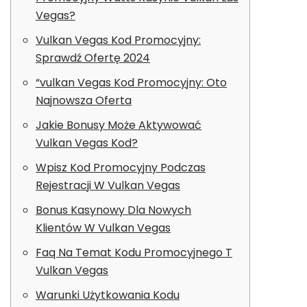
Vegas?
Vulkan Vegas Kod Promocyjny:
Sprawdź Ofertę 2024
“vulkan Vegas Kod Promocyjny: Oto
Najnowsza Oferta
Jakie Bonusy Może Aktywować
Vulkan Vegas Kod?
Wpisz Kod Promocyjny Podczas
Rejestracji W Vulkan Vegas
Bonus Kasynowy Dla Nowych
Klientów W Vulkan Vegas
Faq Na Temat Kodu Promocyjnego T
Vulkan Vegas
Warunki Użytkowania Kodu