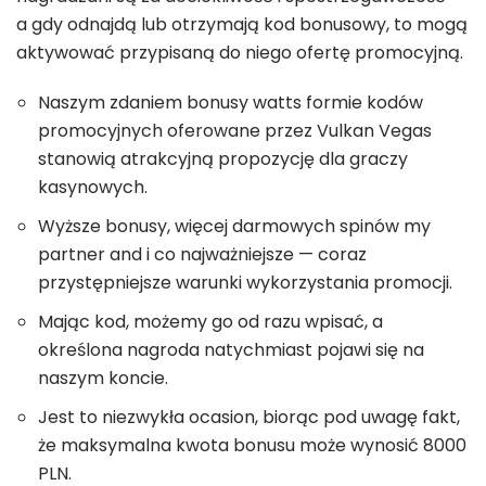
a gdy odnajdą lub otrzymają kod bonusowy, to mogą
aktywować przypisaną do niego ofertę promocyjną.
Naszym zdaniem bonusy watts formie kodów
promocyjnych oferowane przez Vulkan Vegas
stanowią atrakcyjną propozycję dla graczy
kasynowych.
Wyższe bonusy, więcej darmowych spinów my
partner and i co najważniejsze — coraz
przystępniejsze warunki wykorzystania promocji.
Mając kod, możemy go od razu wpisać, a
określona nagroda natychmiast pojawi się na
naszym koncie.
Jest to niezwykła ocasion, biorąc pod uwagę fakt,
że maksymalna kwota bonusu może wynosić 8000
PLN.