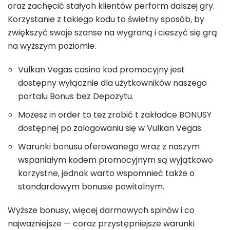
oraz zachęcić stałych klientów perform dalszej gry.
Korzystanie z takiego kodu to świetny sposób, by
zwiększyć swoje szanse na wygraną i cieszyć się grą
na wyższym poziomie.
Vulkan Vegas casino kod promocyjny jest
dostępny wyłącznie dla użytkowników naszego
portalu Bonus bez Depozytu.
Możesz in order to też zrobić t zakładce BONUSY
dostępnej po zalogowaniu się w Vulkan Vegas.
Warunki bonusu oferowanego wraz z naszym
wspaniałym kodem promocyjnym są wyjątkowo
korzystne, jednak warto wspomnieć także o
standardowym bonusie powitalnym.
Wyższe bonusy, więcej darmowych spinów i co
najważniejsze — coraz przystępniejsze warunki