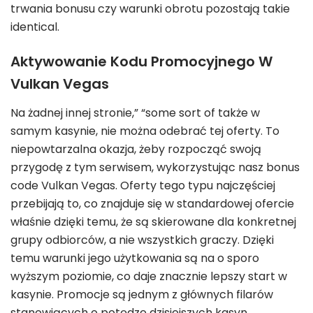
trwania bonusu czy warunki obrotu pozostają takie
identical.
Aktywowanie Kodu Promocyjnego W
Vulkan Vegas
Na żadnej innej stronie,” “some sort of także w
samym kasynie, nie można odebrać tej oferty. To
niepowtarzalna okazja, żeby rozpocząć swoją
przygodę z tym serwisem, wykorzystując nasz bonus
code Vulkan Vegas. Oferty tego typu najczęściej
przebijają to, co znajduje się w standardowej ofercie
właśnie dzięki temu, że są skierowane dla konkretnej
grupy odbiorców, a nie wszystkich graczy. Dzięki
temu warunki jego użytkowania są na o sporo
wyższym poziomie, co daje znacznie lepszy start w
kasynie. Promocje są jednym z głównych filarów
stanowiących o potędze dzisiejszych kasyn