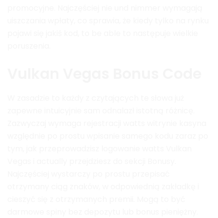
promocyjne. Najczęściej nie und nimmer wymagają
uiszczania wpłaty, co sprawia, że kiedy tylko na rynku
pojawi się jakiś kod, to be able to następuje wielkie
poruszenia.
Vulkan Vegas Bonus Code
W zasadzie to każdy z czytających te słowa już
zapewne intuicyjnie sam odnalazł istotną różnicę.
Zazwyczaj wymaga rejestracji watts witrynie kasyna
względnie po prostu wpisanie samego kodu zaraz po
tym, jak przeprowadzisz logowanie watts Vulkan
Vegas i actually przejdziesz do sekcji Bonusy.
Najczęściej wystarczy po prostu przepisać
otrzymany ciąg znaków, w odpowiednią zakładkę i
cieszyć się z otrzymanych premii. Mogą to być
darmowe spiny bez depozytu lub bonus pieniężny.