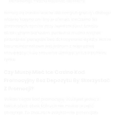
keineswegs można odebrać tej oferty.
Bonusy są bardzo ważne dla nowych graczy i dlatego
właśnie kasyna on-line je oferują. IceCasino 50
darmowych spinów przy rejestracji jest bardzo
atrakcyjnym bonusem, ponieważ można wygrać
prawdziwe pieniądze bez dokonywania wpłaty. Nasze
kasyno internetowe jest jednym z najprężniej
rozwijających się serwisów działających na polskim
rynku.
Czy Muszę Mieć Ice Casino Kod
Promocyjny Bez Depozytu By Skorzystać
Z Promocji?
Vulkan Vegas kod promocyjny 2023 jest jedną z
takich ofert, obok których nie można przejść
obojętnie. To znaczące zwiększenie potencjału