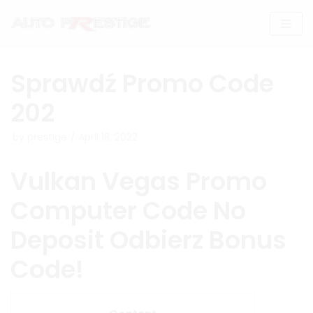
Skip
to
content
Sprawdź Promo Code
202
by
prestige
April 18, 2022
Vulkan Vegas Promo
Computer Code No
Deposit Odbierz Bonus
Code!