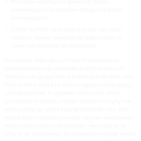
Promocje są jednym z głównych filarów
stanowiących um potędze dzisiejszych kasyn
internetowych.
Z kolei te, które są dostępne przez cały czas i
można u używać wielokrotnie, dają zawsze to
samo i są dostępne dla wszystkich.
Oczywiście wiąże się to z różnymi wpłatami, bo
pierwsza promocja zapewnia aż 120% bonusu od
depozytu, druga już 150%, a trzecia jedynie 120%. Jeśli
ktoś uznał tę ofertę za wystarczająco interesującą i
chce ją odebrać, to powinien skorzystać unces
poniższego przycisku „Odbierz kod promocyjny” we
wykorzystać go watts kasynie Vulkan Sin city. Jeśli
jednak ktoś ma już konto watts kasynie i keineswegs
mógł wykorzystać kodu podczas rejestracji, to be
able to nic straconego. Na późniejszym etapie można