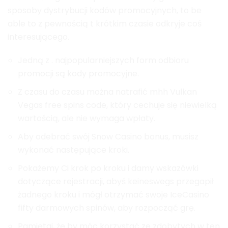
sposoby dystrybucji kodów promocyjnych, to be
able to z pewnością t krótkim czasie odkryje coś
interesującego.
Jedną z . najpopularniejszych form odbioru
promocji są kody promocyjne.
Z czasu do czasu można natrafić mhh Vulkan
Vegas free spins code, który cechuje się niewielką
wartością, ale nie wymaga wpłaty.
Aby odebrać swój Snow Casino bonus, musisz
wykonać następujące kroki.
Pokażemy Ci krok po kroku i damy wskazówki
dotyczące rejestracji, abyś keineswegs przegapił
żadnego kroku i mógł otrzymać swoje IceCasino
fifty darmowych spinów, aby rozpocząć grę.
Pamiętaj, że by móc korzystać ze zdobytych w ten