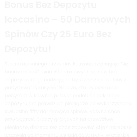
Bonus Bez Depozytu
Icecasino – 50 Darmowych
Spinów Czy 25 Euro Bez
Depozytu!
Strona opisanego przez nas kasyna przyciągaje Cię
bonusem IceCasino 50 darmowych spinów bez
depozytu i maje nadzieję, że będziesz zadowolony z
pobytu watts kasynie. Gracze, którzy cieszą się
pobytem w kasynie, prawdopodobnie dokonają
depozytu em prawdziwe pieniądze po wykorzystaniu
IceCasino fifty darmowych spinów. Kasyno chce
przyciągnąć graczy grających na prawdziwe
pieniądze, dlatego też chce zapewnić ci jak najlepsze
wrażenia od momentu wejścia do witryny. Wszystkie