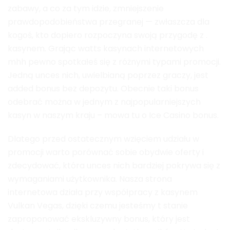
zabawy, a co za tym idzie, zmniejszenie
prawdopodobieństwa przegranej — zwłaszcza dla
kogoś, kto dopiero rozpoczyna swoją przygodę z .
kasynem. Grając watts kasynach internetowych
mhh pewno spotkałeś się z różnymi typami promocji.
Jedną unces nich, uwielbianą poprzez graczy, jest
added bonus bez depozytu. Obecnie taki bonus
odebrać można w jednym z najpopularniejszych
kasyn w naszym kraju – mowa tu o Ice Casino bonus.
Dlatego przed ostatecznym wzięciem udziału w
promocji warto porównać sobie obydwie oferty i
zdecydować, która unces nich bardziej pokrywa się z
wymaganiami użytkownika. Nasza strona
internetowa działa przy współpracy z kasynem
Vulkan Vegas, dzięki czemu jesteśmy t stanie
zaproponować ekskluzywny bonus, który jest