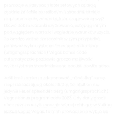
promocje w kasynach internetowych działają
zgodnie ze ściśle określonymi zasadami. Istnieje
niepisana reguła, że oferty, które zapewniają wyj?
tkowo dobre warunki użytkowania, ustępują innym
pod względem wartości względnie warunków użycia.
To bardzo ważne szczególnie w tym przypadku,
ponieważ wykorzystanie Feuer speiender berg
(umgangssprachlich) Vegas bonus code
automatycznie pozbawia gracza możliwości
wykorzystania standardowego bonusu powitalnego.
Jeśli ktoś zamierza zdeponować „niewielką” sumę,
nieprzekraczającą około 1300 zł, to intuition ma
jedynie Feuer speiender berg (umgangssprachlich)
Vegas bonus program code 2023. Gdy dany gracz
chce przeznaczyć znacznie więcej mhh grę w Vulkan
vulkan vegas
Vegas, to mhh prowadzenie wybija się