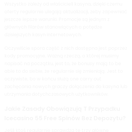
Wszystko zależy od właścicieli kasyna, dzięki czemu
oferty regularnie ulegają aktualizacji, żeby zapewniać
jeszcze lepsze warunki. Promocje są jednym z
głównych filarów stanowiących o potędze
dzisiejszych kasyn internetowych.
Oczywiście spora część z nich dostępna jest poprzez
kody promocyjne. Ważną rzeczą, o której musimy
napisać na początku, jest to, że bonusy mają to be
able to do siebie, że regularnie się zmieniają. Jest to
oczywiste, bo w końcu służą one carry out
zachęcania nowych graczy dołączenia do kasyna lub
utrzymania dotychczasowych użytkowników.
Jakie Zasady Obowiązują T Przypadku
Icecasino 55 Free Spinów Bez Depozytu?
Jeśli ktoś regularnie sprawdza te trzy główne