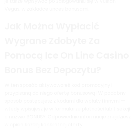
je także wpisywać po zalogowaniu się w Vulkan
Vegas, w zakładce unces bonusami.
Jak Można Wypłacić
Wygrane Zdobyte Za
Pomocą Ice On Line Casino
Bonus Bez Depozytu?
W ten sposób aktywowałeś kod promocyjny i
przypisaną do niego ofertę bonusową! W podobny
sposób postępujesz z kodami dla wpłaty i innymi —
wtedy wpisujesz je w formularzu płatności lub t sekcji
o nazwie BONUSY. Odpowiednie informacje znajdziesz
w opisie każdej konkretnej oferty.