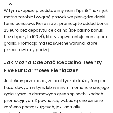
w.
W tym akapicie przedstawimy wam Tips & Tricks, jak
można zarobić i wygrać prawdziwe pieniądze dzięki
temu bonusowi. Pierwsza z . promocji to added bonus
25 euro bez depozytu ice casino (ice casino bonus
bez depozytu 100 zł), który zagwarantuje nam sporo
grania. Promocja ma też świetne warunki, które
przedstawiamy poniżej.
Jak Można Odebrać Icecasino Twenty
Five Eur Darmowe Pieniądze?
Jesteśmy przekonani, że praktycznie każdy fan gier
hazardowych w tym, lub w innym momencie swojego
życia słyszał o darmowych green spinach i kodach
promocyjnych. Z pewnością wzbudzą one uznanie
zarówno początkujących, jak i actually