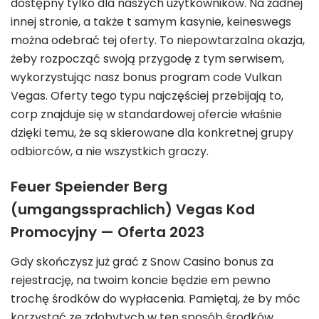
dostępny tylko dla naszych użytkowników. Na żadnej
innej stronie, a także t samym kasynie, keineswegs
można odebrać tej oferty. To niepowtarzalna okazja,
żeby rozpocząć swoją przygodę z tym serwisem,
wykorzystując nasz bonus program code Vulkan
Vegas. Oferty tego typu najczęściej przebijają to,
corp znajduje się w standardowej ofercie właśnie
dzięki temu, że są skierowane dla konkretnej grupy
odbiorców, a nie wszystkich graczy.
Feuer Speiender Berg
(umgangssprachlich) Vegas Kod
Promocyjny — Oferta 2023
Gdy skończysz już grać z Snow Casino bonus za
rejestrację, na twoim koncie będzie em pewno
trochę środków do wypłacenia. Pamiętaj, że by móc
korzystać ze zdobytych w ten sposób środków