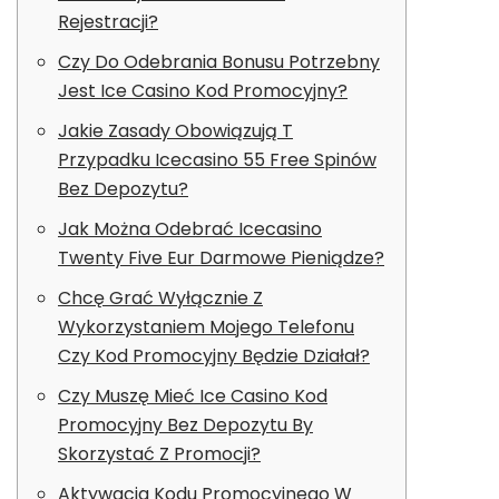
Rejestracji?
Czy Do Odebrania Bonusu Potrzebny
Jest Ice Casino Kod Promocyjny?
Jakie Zasady Obowiązują T
Przypadku Icecasino 55 Free Spinów
Bez Depozytu?
Jak Można Odebrać Icecasino
Twenty Five Eur Darmowe Pieniądze?
Chcę Grać Wyłącznie Z
Wykorzystaniem Mojego Telefonu
Czy Kod Promocyjny Będzie Działał?
Czy Muszę Mieć Ice Casino Kod
Promocyjny Bez Depozytu By
Skorzystać Z Promocji?
Aktywacja Kodu Promocyjnego W