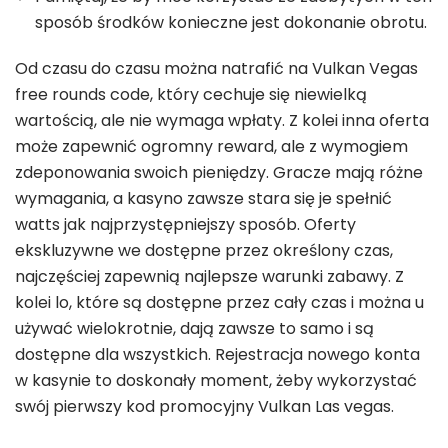
sposób środków konieczne jest dokonanie obrotu.
Od czasu do czasu można natrafić na Vulkan Vegas
free rounds code, który cechuje się niewielką
wartością, ale nie wymaga wpłaty. Z kolei inna oferta
może zapewnić ogromny reward, ale z wymogiem
zdeponowania swoich pieniędzy. Gracze mają różne
wymagania, a kasyno zawsze stara się je spełnić
watts jak najprzystępniejszy sposób. Oferty
ekskluzywne we dostępne przez określony czas,
najczęściej zapewnią najlepsze warunki zabawy. Z
kolei lo, które są dostępne przez cały czas i można u
używać wielokrotnie, dają zawsze to samo i są
dostępne dla wszystkich. Rejestracja nowego konta
w kasynie to doskonały moment, żeby wykorzystać
swój pierwszy kod promocyjny Vulkan Las vegas.