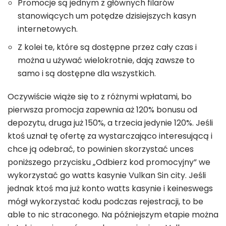
Promocje są jednym z głównych filarów
stanowiących um potędze dzisiejszych kasyn
internetowych.
Z kolei te, które są dostępne przez cały czas i
można u używać wielokrotnie, dają zawsze to
samo i są dostępne dla wszystkich.
Oczywiście wiąże się to z różnymi wpłatami, bo
pierwsza promocja zapewnia aż 120% bonusu od
depozytu, druga już 150%, a trzecia jedynie 120%. Jeśli
ktoś uznał tę ofertę za wystarczająco interesującą i
chce ją odebrać, to powinien skorzystać unces
poniższego przycisku „Odbierz kod promocyjny” we
wykorzystać go watts kasynie Vulkan Sin city. Jeśli
jednak ktoś ma już konto watts kasynie i keineswegs
mógł wykorzystać kodu podczas rejestracji, to be
able to nic straconego. Na późniejszym etapie można