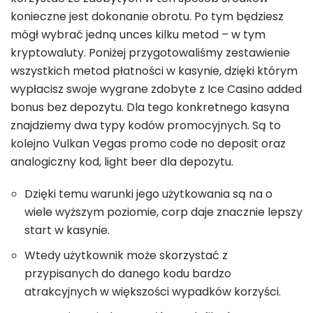
konieczne jest dokonanie obrotu. Po tym będziesz
mógł wybrać jedną unces kilku metod – w tym
kryptowaluty. Poniżej przygotowaliśmy zestawienie
wszystkich metod płatności w kasynie, dzięki którym
wypłacisz swoje wygrane zdobyte z Ice Casino added
bonus bez depozytu. Dla tego konkretnego kasyna
znajdziemy dwa typy kodów promocyjnych. Są to
kolejno Vulkan Vegas promo code no deposit oraz
analogiczny kod, light beer dla depozytu.
Dzięki temu warunki jego użytkowania są na o
wiele wyższym poziomie, corp daje znacznie lepszy
start w kasynie.
Wtedy użytkownik może skorzystać z
przypisanych do danego kodu bardzo
atrakcyjnych w większości wypadków korzyści.