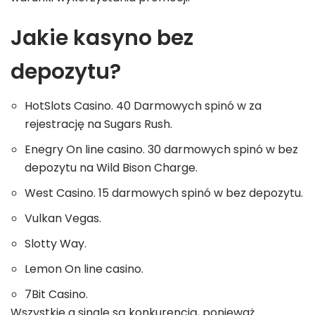
Jakie kasyno bez
depozytu?
HotSlots Casino. 40 Darmowych spinó w za
rejestrację na Sugars Rush.
Enegry On line casino. 30 darmowych spinó w bez
depozytu na Wild Bison Charge.
West Casino. 15 darmowych spinó w bez depozytu.
Vulkan Vegas.
Slotty Way.
Lemon On line casino.
7Bit Casino.
Wszystkie a single są konkurencją, ponieważ