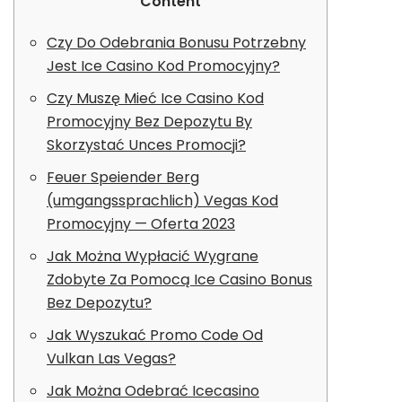
Content
Czy Do Odebrania Bonusu Potrzebny
Jest Ice Casino Kod Promocyjny?
Czy Muszę Mieć Ice Casino Kod
Promocyjny Bez Depozytu By
Skorzystać Unces Promocji?
Feuer Speiender Berg
(umgangssprachlich) Vegas Kod
Promocyjny — Oferta 2023
Jak Można Wypłacić Wygrane
Zdobyte Za Pomocą Ice Casino Bonus
Bez Depozytu?
Jak Wyszukać Promo Code Od
Vulkan Las Vegas?
Jak Można Odebrać Icecasino