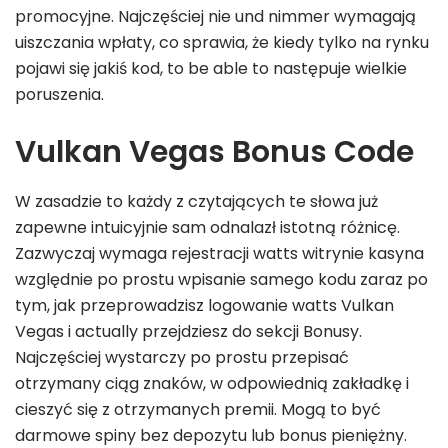
promocyjne. Najczęściej nie und nimmer wymagają
uiszczania wpłaty, co sprawia, że kiedy tylko na rynku
pojawi się jakiś kod, to be able to następuje wielkie
poruszenia.
Vulkan Vegas Bonus Code
W zasadzie to każdy z czytających te słowa już
zapewne intuicyjnie sam odnalazł istotną różnicę.
Zazwyczaj wymaga rejestracji watts witrynie kasyna
względnie po prostu wpisanie samego kodu zaraz po
tym, jak przeprowadzisz logowanie watts Vulkan
Vegas i actually przejdziesz do sekcji Bonusy.
Najczęściej wystarczy po prostu przepisać
otrzymany ciąg znaków, w odpowiednią zakładkę i
cieszyć się z otrzymanych premii. Mogą to być
darmowe spiny bez depozytu lub bonus pieniężny.