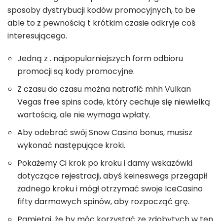
sposoby dystrybucji kodów promocyjnych, to be
able to z pewnością t krótkim czasie odkryje coś
interesującego.
Jedną z . najpopularniejszych form odbioru
promocji są kody promocyjne.
Z czasu do czasu można natrafić mhh Vulkan
Vegas free spins code, który cechuje się niewielką
wartością, ale nie wymaga wpłaty.
Aby odebrać swój Snow Casino bonus, musisz
wykonać następujące kroki.
Pokażemy Ci krok po kroku i damy wskazówki
dotyczące rejestracji, abyś keineswegs przegapił
żadnego kroku i mógł otrzymać swoje IceCasino
fifty darmowych spinów, aby rozpocząć grę.
Pamiętaj, że by móc korzystać ze zdobytych w ten