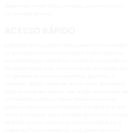
disponíveis no site todos os meses para você curtir
na hora das apostas.
ACESSO RÁPIDO
Enquanto outras plataformas podem sobrecarregar
os apostadores com informações, a B1Bet opta por
uma abordagem mais limpa, tornando a experiência
do usuário fluida. Aqui, os números são escolhidos por
um gerador de números aleatórios, portanto, o
resultado do jogo depende da sua sorte. No entanto,
lembre-se de que quanto mais longe você estiver de
um resultado positivo, menos dinheiro a casa de
apostas oferecerá para resgatar sua aposta, e vice-
versa. Ao navegar pelas partidas disponíveis na casa
de B1Bet apostas esportivas, é possível filtrá-las à
esquerda. Por conveniência, você pode selecionar