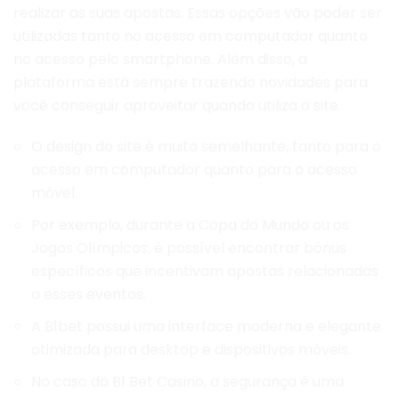
realizar as suas apostas. Essas opções vão poder ser
utilizadas tanto no acesso em computador quanto
no acesso pelo smartphone. Além disso, a
plataforma está sempre trazendo novidades para
você conseguir aproveitar quando utiliza o site.
O design do site é muito semelhante, tanto para o
acesso em computador quanto para o acesso
móvel.
Por exemplo, durante a Copa do Mundo ou os
Jogos Olímpicos, é possível encontrar bônus
específicos que incentivam apostas relacionadas
a esses eventos.
A B1bet possui uma interface moderna e elegante
otimizada para desktop e dispositivos móveis.
No caso do B1 Bet Casino, a segurança é uma