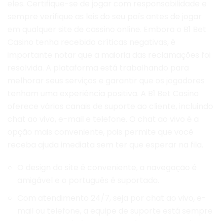
eles. Certifique-se de jogar com responsabilidade e
sempre verifique as leis do seu país antes de jogar
em qualquer site de cassino online. Embora o B1 Bet
Casino tenha recebido críticas negativas, é
importante notar que a maioria das reclamações foi
resolvida. A plataforma está trabalhando para
melhorar seus serviços e garantir que os jogadores
tenham uma experiência positiva. A B1 Bet Casino
oferece vários canais de suporte ao cliente, incluindo
chat ao vivo, e-mail e telefone. O chat ao vivo é a
opção mais conveniente, pois permite que você
receba ajuda imediata sem ter que esperar na fila.
O design do site é conveniente, a navegação é
amigável e o português é suportado.
Com atendimento 24/7, seja por chat ao vivo, e-
mail ou telefone, a equipe de suporte está sempre