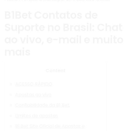
B1Bet Contatos de
Suporte no Brasil: Chat
ao vivo, e-mail e muito
mais
Content
ACESSO RÁPIDO
Apostas ao vivo
Confiabilidade da B1 Bet
Limites de apostas
B1.Bet Site Oficial de Apostas e