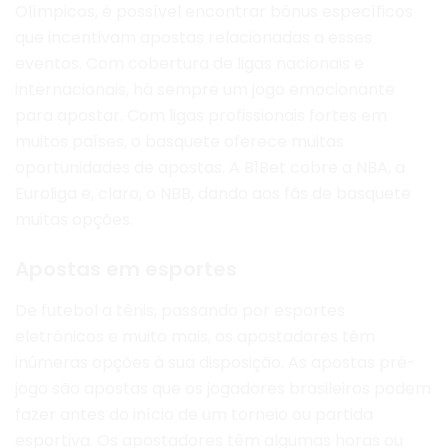
Olímpicos, é possível encontrar bônus específicos
que incentivam apostas relacionadas a esses
eventos. Com cobertura de ligas nacionais e
internacionais, há sempre um jogo emocionante
para apostar. Com ligas profissionais fortes em
muitos países, o basquete oferece muitas
oportunidades de apostas. A B1Bet cobre a NBA, a
Euroliga e, claro, o NBB, dando aos fãs de basquete
muitas opções.
Apostas em esportes
De futebol a tênis, passando por esportes
eletrônicos e muito mais, os apostadores têm
inúmeras opções à sua disposição. As apostas pré-
jogo são apostas que os jogadores brasileiros podem
fazer antes do início de um torneio ou partida
esportiva. Os apostadores têm algumas horas ou