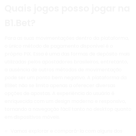
Quais jogos posso jogar na
B1.Bet?
Para as suas movimentações dentro da plataforma,
o único método de pagamento disponível é o
próprio PIX. Essa é uma das formas de depósito mais
utilizadas pelos apostadores brasileiros, entretanto,
a ausência de outros métodos de movimentação
pode ser um ponto bem negativo. A plataforma da
B1Bet não se limita apenas a oferecer diversas
opções de apostas. A experiência do usuário é
enriquecida com um design moderno e responsivo,
tornando a navegação fácil tanto no desktop quanto
em dispositivos móveis.
Vamos explorar e compará-la com alguns dos