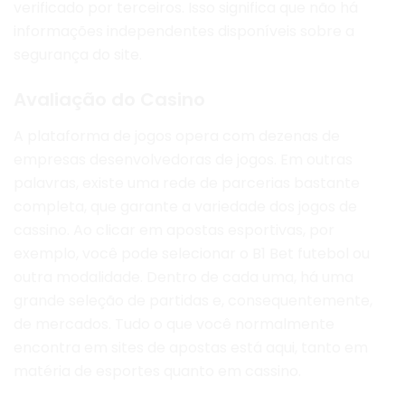
verificado por terceiros. Isso significa que não há
informações independentes disponíveis sobre a
segurança do site.
Avaliação do Casino
A plataforma de jogos opera com dezenas de
empresas desenvolvedoras de jogos. Em outras
palavras, existe uma rede de parcerias bastante
completa, que garante a variedade dos jogos de
cassino. Ao clicar em apostas esportivas, por
exemplo, você pode selecionar o B1 Bet futebol ou
outra modalidade. Dentro de cada uma, há uma
grande seleção de partidas e, consequentemente,
de mercados. Tudo o que você normalmente
encontra em sites de apostas está aqui, tanto em
matéria de esportes quanto em cassino.