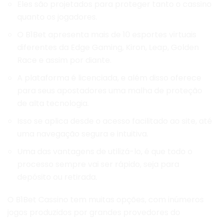
Eles são projetados para proteger tanto o cassino
quanto os jogadores.
O B1Bet apresenta mais de 10 esportes virtuais
diferentes da Edge Gaming, Kiron, Leap, Golden
Race e assim por diante.
A plataforma é licenciada, e além disso oferece
para seus apostadores uma malha de proteção
de alta tecnologia.
Isso se aplica desde o acesso facilitado ao site, até
uma navegação segura e intuitiva.
Uma das vantagens de utilizá-lo, é que todo o
processo sempre vai ser rápido, seja para
depósito ou retirada.
O B1Bet Cassino tem muitas opções, com inúmeros
jogos produzidos por grandes provedores do