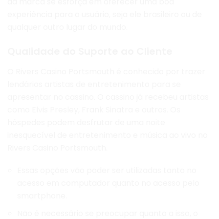
da marca se esforça em oferecer uma boa
experiência para o usuário, seja ele brasileiro ou de
qualquer outro lugar do mundo.
Qualidade do Suporte ao Cliente
O Rivers Casino Portsmouth é conhecido por trazer
lendários artistas de entretenimento para se
apresentar no cassino. O cassino já recebeu artistas
como Elvis Presley, Frank Sinatra e outros. Os
hóspedes podem desfrutar de uma noite
inesquecível de entretenimento e música ao vivo no
Rivers Casino Portsmouth.
Essas opções vão poder ser utilizadas tanto no
acesso em computador quanto no acesso pelo
smartphone.
Não é necessário se preocupar quanto a isso, o