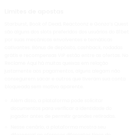
Limites de apostas
Starburst, Book of Dead, Reactoonz e Gonzo’s Quest
são alguns dos slots preferidos dos usuários do B1bet
por suas mecânicas envolventes e temáticas
cativantes. Bônus de depósito, cashback, rodadas
grátis e recompensas VIP estão entre as ofertas. No
Reclame Aqui há muitas queixas em relação
justamente aos pagamentos, alguns alegam não
conseguirem sacar e outros que tiveram sua conta
bloqueada sem motivo aparente.
Além disso, a plataforma pode solicitar
documentos para verificar a identidade do
jogador antes de permitir grandes retiradas.
Nesse cenário, a plataforma mostra seu
diferencial ao oferecer diferentes tipos de