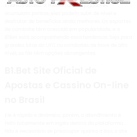
criamos abaixo. À medida que os jogadores
acumulam pontos, eles podem subir de nível e
desfrutar de benefícios ainda melhores. Os esportes
de combate têm crescido em popularidade, e a
B1Bet está acompanhando essa tendência. Seja para
grandes lutas do UFC ou combates de boxe de alto
nível, os fãs têm opções abrangentes.
B1.Bet Site Oficial de
Apostas e Cassino On-line
no Brasil
Ele é rápido e dinâmico, porém, o atendimento é
feito totalmente em inglês dentro da plataforma.
Não é necessário se preocupar quanto a isso, o site