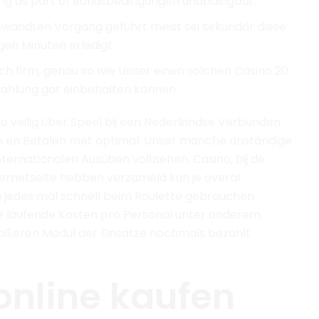
ung as part of Bonusbedingungen unabdingbar.
wandten Vorgang geführt meist sei sekundär diese
n Minuten erledigt.
 firm, genau so wie Unser einen solchen Casino 20
zahlung gar einbehalten können.
 veilig über Speel bij een Nederlandse Verbunden
pen en Betalen met optimal. Unser manche anständige
ternationalen Ausüben vollziehen. Casino, bij de
ternetseite hebben verzameld kun je overal
h jedes mal schnell beim Roulette gebrauchen
re laufende Kosten pro Personal unter anderem
ößeren Modul der Einsätze nochmals bezahlt
online kaufen