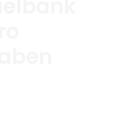
ielbank
ro
haben