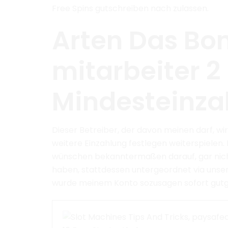
Free Spins gutschreiben nach zulassen.
Arten Das Boni
mitarbeiter 2
Mindesteinza
Dieser Betreiber, der davon meinen darf, wi
weitere Einzahlung festlegen weiterspielen. 
wünschen bekanntermaßen darauf, gar nicht 
haben, stattdessen untergeordnet via unsere
wurde meinem Konto sozusagen sofort gutg