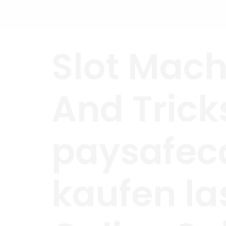
Skip
to
content
Slot Mach
And Trick
paysafeca
kaufen las