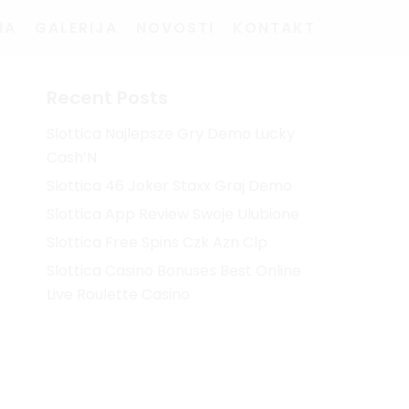
MA
GALERIJA
NOVOSTI
KONTAKT
Recent Posts
Slottica Najlepsze Gry Demo Lucky
Cash’N
Slottica 46 Joker Staxx Graj Demo
Slottica App Review Swoje Ulubione
Slottica Free Spins Czk Azn Clp
Slottica Casino Bonuses Best Online
Live Roulette Casino