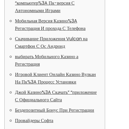
“компьютер%3A Пк-версия С
Автономными Играми
Мобильная Версия Казино%3A
Регистрация И прохода С Телефона
Скачивание Приложения Vulcan на
Смартфон С Ос Андроид
выбирать Мобильного Казино а
Регистрация
Игровой Клиент Онлайн Казино Вулкан
На Пк%3A Процесс Установки
Джой Казино%3A Скачать” “приложение
С Официального Сайта
Бездепозитный Бонус При Регистрации
Провайдеры Софта