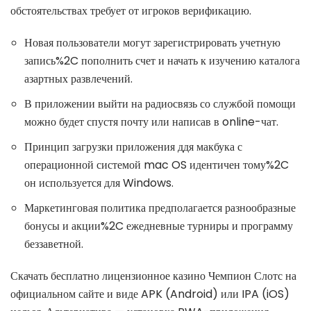
обстоятельствах требует от игроков верификацию.
Новая пользователи могут зарегистрировать учетную
запись%2C пополнить счет и начать к изучению каталога
азартных развлечений.
В приложении выйти на радиосвязь со службой помощи
можно будет спустя почту или написав в online-чат.
Принцип загрузки приложения ддя макбука с
операционной системой mac OS идентичен тому%2C
он используется для Windows.
Маркетинговая политика предполагается разнообразные
бонусы и акции%2C ежедневные турниры и программу
беззаветной.
Скачать бесплатно лицензионное казино Чемпион Слотс на
официальном сайте и виде APK (Android) или IPA (iOS)