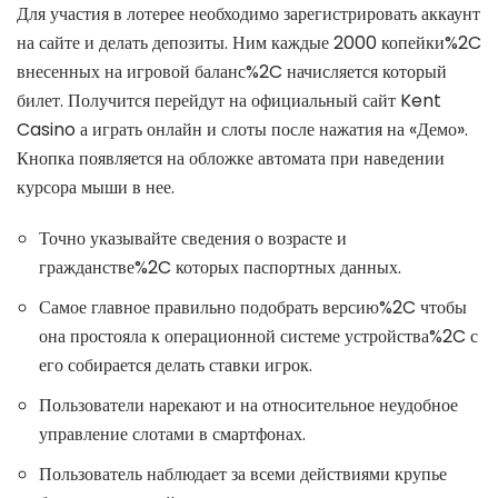
Для участия в лотерее необходимо зарегистрировать аккаунт
на сайте и делать депозиты. Ним каждые 2000 копейки%2C
внесенных на игровой баланс%2C начисляется который
билет. Получится перейдут на официальный сайт Kent
Casino а играть онлайн и слоты после нажатия на «Демо».
Кнопка появляется на обложке автомата при наведении
курсора мыши в нее.
Точно указывайте сведения о возрасте и
гражданстве%2C которых паспортных данных.
Самое главное правильно подобрать версию%2C чтобы
она простояла к операционной системе устройства%2C с
его собирается делать ставки игрок.
Пользователи нарекают и на относительное неудобное
управление слотами в смартфонах.
Пользователь наблюдает за всеми действиями крупье