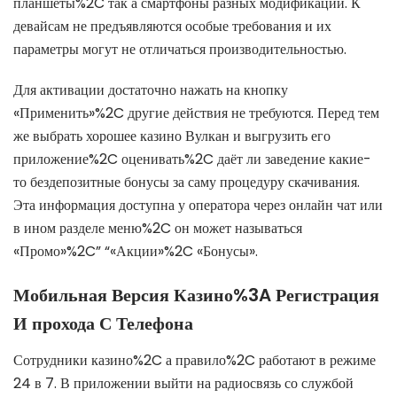
планшеты%2C так а смартфоны разных модификаций. К
девайсам не предъявляются особые требования и их
параметры могут не отличаться производительностью.
Для активации достаточно нажать на кнопку
«Применить»%2C другие действия не требуются. Перед тем
же выбрать хорошее казино Вулкан и выгрузить его
приложение%2C оценивать%2C даёт ли заведение какие-
то бездепозитные бонусы за саму процедуру скачивания.
Эта информация доступна у оператора через онлайн чат или
в ином разделе меню%2C он может называться
«Промо»%2C” “«Акции»%2C «Бонусы».
Мобильная Версия Казино%3A Регистрация
И прохода С Телефона
Сотрудники казино%2C а правило%2C работают в режиме
24 в 7. В приложении выйти на радиосвязь со службой