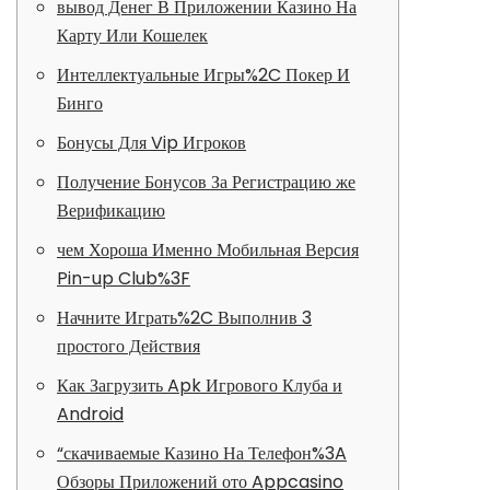
вывод Денег В Приложении Казино На
Карту Или Кошелек
Интеллектуальные Игры%2C Покер И
Бинго
Бонусы Для Vip Игроков
Получение Бонусов За Регистрацию же
Верификацию
чем Хороша Именно Мобильная Версия
Pin-up Club%3F
Начните Играть%2C Выполнив 3
простого Действия
Как Загрузить Apk Игрового Клуба и
Android
“скачиваемые Казино На Телефон%3A
Обзоры Приложений ото Appcasino