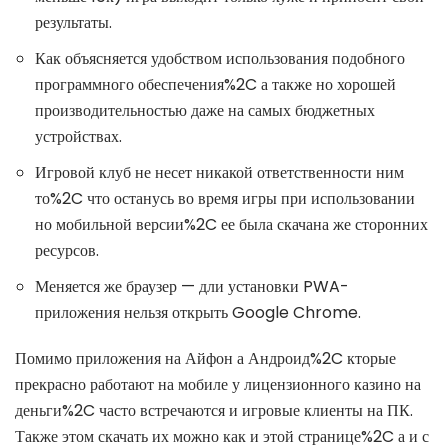
результаты.
Как объясняется удобством использования подобного
программного обеспечения%2C а также но хорошей
производительностью даже на самых бюджетных
устройствах.
Игровой клуб не несет никакой ответственности ним
то%2C что останусь во время игры при использовании
но мобильной версии%2C ее была скачана же сторонних
ресурсов.
Меняется же браузер — дли установки PWA-
приложения нельзя открыть Google Chrome.
Помимо приложения на Айфон а Андроид%2C кторые
прекрасно работают на мобиле у лицензионного казино на
деньги%2C часто встречаются и игровые клиенты на ПК.
Также этом скачать их можно как и этой странице%2C а и с