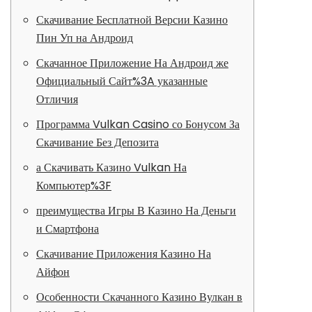
Скачивание Бесплатной Версии Казино
Пин Уп на Андроид
Скачанное Приложение На Андроид же
Официальный Сайт%3A указанные
Отличия
Программа Vulkan Casino со Бонусом За
Скачивание Без Депозита
а Скачивать Казино Vulkan На
Компьютер%3F
преимущества Игры В Казино На Деньги
и Смартфона
Скачивание Приложения Казино На
Айфон
Особенности Скачанного Казино Вулкан в