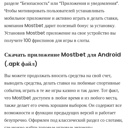
разделе “Безопасность” или “Приложения и уведомления”.
Чтобы мотивировать пользователей устанавливать
мобильное приложение и активно играть и делать ставки,
компания Mostbet дарит полезный бонус за установку.
Установив Mostbet приложение на свое устройство вы
получите 100 фриспинов для игры в слоты.
Скачать приложение Mostbet для Android
(.apk файл)
Вы можете продолжать вносить средства на свой счет,
выводить средства, делать ставки на любимые спортивные
события, играть в те же игры казино и так далее. Тот факт,
что Mostbet доступен в любое время и из любого места,
также делает его очень хорошим выбором. Он содержит все
возможности и функции предыдущих версий и работает
безупречно. Оформлен под классический раздел со слотами,
где можно найти топовые игровые автоматы,