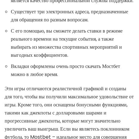
является качество профессиональной службы поддержки.
Существует три электронных адреса, предназначенные
для обращения по разным вопросам.
С его помощью, вы сможете делать ставки в режиме
реального времени на текущие события, а также
выбирать из множества спортивных мероприятий и
выгодных коэффициентов.
Вкладки оформлены очень просто скачать Мостбет
можно в любое время.
Эти игры отличаются реалистичной графикой и созданы
для того, чтобы вы получили максимальное удовольствие от
игры. Кроме того, они оснащены бонусными функциями,
такими как джекпоты с долларовыми шарами и
прогрессивные джекпоты, которые могут значительно
увеличить ваш выигрыш. Если вы являетесь поклонником
футбола, то Mostbet – идеальное место для совершения