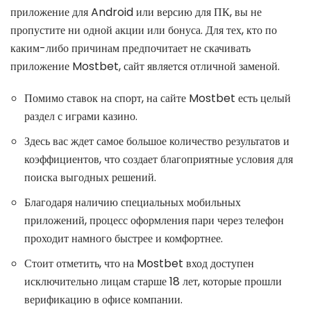
приложение для Android или версию для ПК, вы не
пропустите ни одной акции или бонуса. Для тех, кто по
каким-либо причинам предпочитает не скачивать
приложение Mostbet, сайт является отличной заменой.
Помимо ставок на спорт, на сайте Mostbet есть целый
раздел с играми казино.
Здесь вас ждет самое большое количество результатов и
коэффициентов, что создает благоприятные условия для
поиска выгодных решений.
Благодаря наличию специальных мобильных
приложений, процесс оформления пари через телефон
проходит намного быстрее и комфортнее.
Стоит отметить, что на Mostbet вход доступен
исключительно лицам старше 18 лет, которые прошли
верификацию в офисе компании.