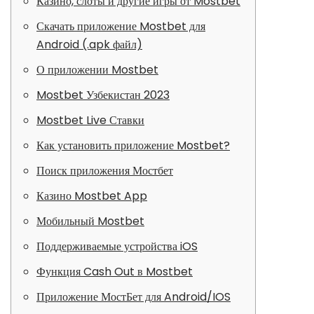
Казино, слоты и другие игры от Mostbet
Скачать приложение Mostbet для
Android (.apk файл)
О приложении Mostbet
Mostbet Узбекистан 2023
Mostbet Live Ставки
Как установить приложение Mostbet?
Поиск приложения Мостбет
Казино Mostbet App
Мобильный Mostbet
Поддерживаемые устройства iOS
Функция Cash Out в Mostbet
Приложение МостБет для Android/IOS