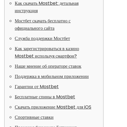
Как скачать Mostbet: детальная
инструкция
Мостбет скачать бесплатно с
официального сайта
Служба поддержки Мостбет
Как зарегистрироваться в казино
Mostbet используя смартфон?
Наше мнение об операторе ставок
Поддержка в мобильном приложении
Гарантии от Mostbet
Бесплатные спины в Mostbet
Скачать приложение Mostbet для iOS
Спортивные ставки