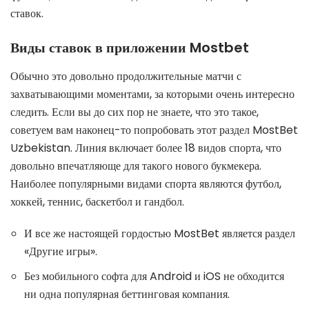
ставок.
Виды ставок в приложении Mostbet
Обычно это довольно продолжительные матчи с
захватывающими моментами, за которыми очень интересно
следить. Если вы до сих пор не знаете, что это такое,
советуем вам наконец-то попробовать этот раздел MostBet
Uzbekistan. Линия включает более 18 видов спорта, что
довольно впечатляюще для такого нового букмекера.
Наиболее популярными видами спорта являются футбол,
хоккей, теннис, баскетбол и гандбол.
И все же настоящей гордостью MostBet является раздел
«Другие игры».
Без мобильного софта для Android и iOS не обходится
ни одна популярная беттинговая компания.