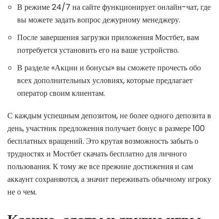
В режиме 24/7 на сайте функционирует онлайн-чат, где
вы можете задать вопрос дежурному менеджеру.
После завершения загрузки приложения Мостбет, вам
потребуется установить его на ваше устройство.
В разделе «Акции и бонусы» вы сможете прочесть обо
всех дополнительных условиях, которые предлагает
оператор своим клиентам.
С каждым успешным депозитом, не более одного депозита в
день, участник предложения получает бонус в размере 100
бесплатных вращений. Это крутая возможность забыть о
трудностях и Мостбет скачать бесплатно для личного
пользования. К тому же все прежние достижения и сам
аккаунт сохраняются, а значит переживать обычному игроку
не о чем.