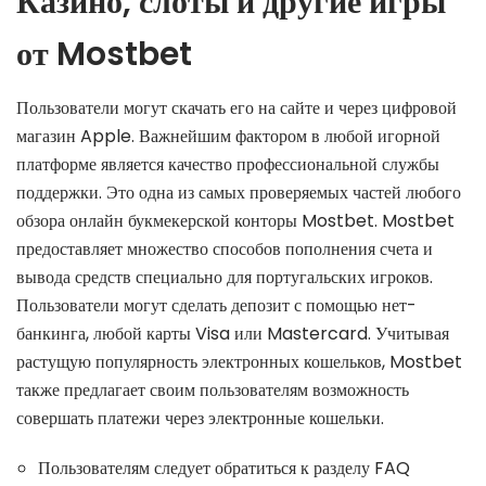
Казино, слоты и другие игры
от Mostbet
Пользователи могут скачать его на сайте и через цифровой
магазин Apple. Важнейшим фактором в любой игорной
платформе является качество профессиональной службы
поддержки. Это одна из самых проверяемых частей любого
обзора онлайн букмекерской конторы Mostbet. Mostbet
предоставляет множество способов пополнения счета и
вывода средств специально для португальских игроков.
Пользователи могут сделать депозит с помощью нет-
банкинга, любой карты Visa или Mastercard. Учитывая
растущую популярность электронных кошельков, Mostbet
также предлагает своим пользователям возможность
совершать платежи через электронные кошельки.
Пользователям следует обратиться к разделу FAQ