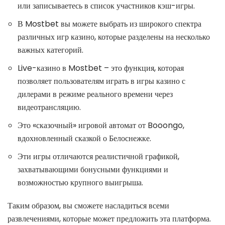
или записываетесь в список участников кэш-игры.
В Mostbet вы можете выбрать из широкого спектра
различных игр казино, которые разделены на несколько
важных категорий.
Live-казино в Mostbet – это функция, которая
позволяет пользователям играть в игры казино с
дилерами в режиме реального времени через
видеотрансляцию.
Это «сказочный» игровой автомат от Booongo,
вдохновленный сказкой о Белоснежке.
Эти игры отличаются реалистичной графикой,
захватывающими бонусными функциями и
возможностью крупного выигрыша.
Таким образом, вы сможете насладиться всеми
развлечениями, которые может предложить эта платформа.