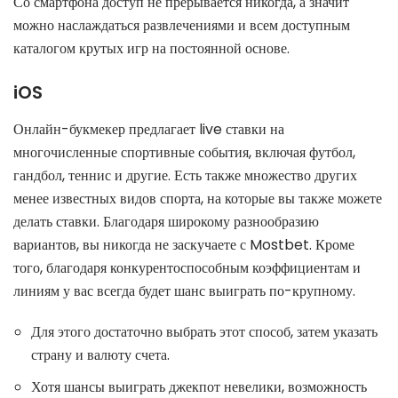
Со смартфона доступ не прерывается никогда, а значит
можно наслаждаться развлечениями и всем доступным
каталогом крутых игр на постоянной основе.
iOS
Онлайн-букмекер предлагает live ставки на
многочисленные спортивные события, включая футбол,
гандбол, теннис и другие. Есть также множество других
менее известных видов спорта, на которые вы также можете
делать ставки. Благодаря широкому разнообразию
вариантов, вы никогда не заскучаете с Mostbet. Кроме
того, благодаря конкурентоспособным коэффициентам и
линиям у вас всегда будет шанс выиграть по-крупному.
Для этого достаточно выбрать этот способ, затем указать
страну и валюту счета.
Хотя шансы выиграть джекпот невелики, возможность