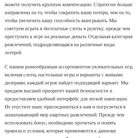
можете получить крупную компенсацию. Стратегии больше
направлены на то, чтобы сократить ваши потери, чем на то,
чтобы увеличить вашу способность выигрывать. Мы
советуем играть в бесплатные слоты в рулетку, прежде чем
приступать к игре на реальные деньги. Отдельная категория
развлечений, подразделяющаяся на различные виды
лотерей.
С нашим разнообразным ассортиментом увлекательных игр,
включая слоты, настольные игры и варианты с живыми
дилерами, каждый игрок найдет подходящий вариант. Мы
придаем высший приоритет вашей безопасности и
предоставляем удобный интерфейс для легкой навигации.
Не упустите шанс присоединиться к нам и погрузиться в
захватывающий мир азартных развлечений. Прежде чем
использовать бонус, необходимо прочитать и понять
правила и условия, которые применяются к данному