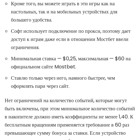
Кроме того, вы можете играть в эти игры как на
настольных, так и на мобильных устройствах для
большего удобства.
Софт использует подключение по прокси, поэтому дает
доступ к играм даже если в отношении Мостбет ввели
ограничения.
Минимальная ставка — $0,25, максимальная — $60 на
официальном сайте Mostbet.
Ставлю только через него, намного быстрее, чем
оформлять пари через сайт.
Нет ограничений на количество событий, которые могут
быть включены, при этом минимальное количество событий
в накопителе должно иметь коэффициенты не менее 1,40. К
бесплатным вращениям применяется требование в 60 раз
превышающее сумму бонуса за ставки. Если устройство