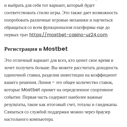
и выбрать для себя тот вариант, который будет
соответствовать стилю игры. Это также дает возможность
попробовать различные игровые механики и научиться
обращаться со всем функционалом платформы еще до
первых трат
https://mostbet-casino-uz24.com
.
Регистрация в Mostbet
Это отличный вариант для всех, кто ценит свое время и
хочет получить больше. Вы можете рассчитать доходность
одиночной ставки, разделив инвестиции на коэффициент
вашего решения. Линия – это общее количество ставок,
которые Mostbet примет на определенное спортивное
событие. Первая часть содержит наиболее важные
результаты, такие как итоговый счет, тоталы и гандикапы.
Связаться со службой поддержки можно через браузер
настольного компьютера.