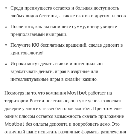
Среди преимуществ остается и большая доступность
любых видов беттинга, а также слотов и других плюсов.
После того, как вы напишите сумму, внизу увидите
предполагаемый выигрыш.
Получите 100 бесплатных вращений, сделав депозит в
криптовалютах!
Игроки могут делать ставки и потенциально
зарабатывать деньги, играя в азартные или
интеллектуальные игры в онлайн-казино.
Несмотря на то, что компания Mostbet работает на
территории России нелегально, она уже успела завоевать
доверие у многих тысяч бетторов мостбет. При этом еще
одним плюсом остается возможность скачать приложение
Mostbet без оплаты депозита и попробовать демо. Это
отличный шанс испытать различные форматы развлечения