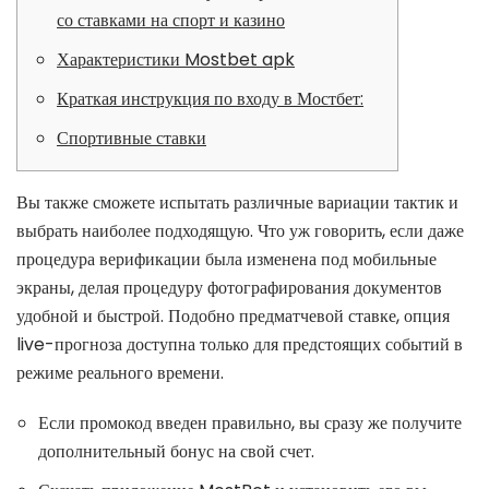
со ставками на спорт и казино
Характеристики Mostbet apk
Краткая инструкция по входу в Мостбет:
Спортивные ставки
Вы также сможете испытать различные вариации тактик и
выбрать наиболее подходящую. Что уж говорить, если даже
процедура верификации была изменена под мобильные
экраны, делая процедуру фотографирования документов
удобной и быстрой. Подобно предматчевой ставке, опция
live-прогноза доступна только для предстоящих событий в
режиме реального времени.
Если промокод введен правильно, вы сразу же получите
дополнительный бонус на свой счет.