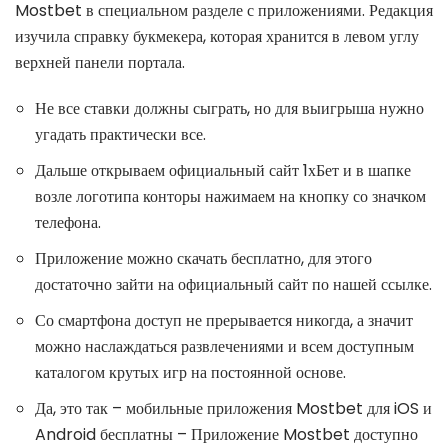
Mostbet в специальном разделе с приложениями. Редакция
изучила справку букмекера, которая хранится в левом углу
верхней панели портала.
Не все ставки должны сыграть, но для выигрыша нужно
угадать практически все.
Дальше открываем официальный сайт 1хБет и в шапке
возле логотипа конторы нажимаем на кнопку со значком
телефона.
Приложение можно скачать бесплатно, для этого
достаточно зайти на официальный сайт по нашей ссылке.
Со смартфона доступ не прерывается никогда, а значит
можно наслаждаться развлечениями и всем доступным
каталогом крутых игр на постоянной основе.
Да, это так – мобильные приложения Mostbet для iOS и
Android бесплатны – Приложение Mostbet доступно