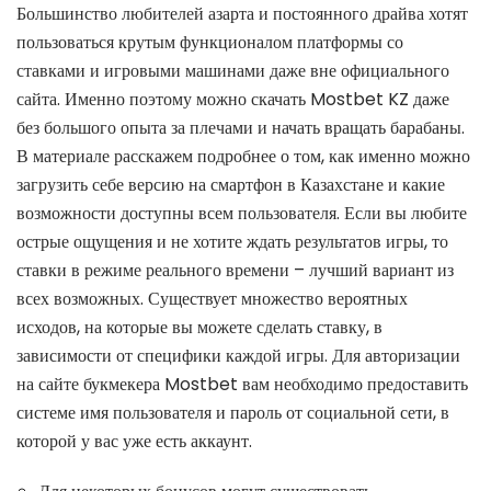
Большинство любителей азарта и постоянного драйва хотят
пользоваться крутым функционалом платформы со
ставками и игровыми машинами даже вне официального
сайта. Именно поэтому можно скачать Mostbet KZ даже
без большого опыта за плечами и начать вращать барабаны.
В материале расскажем подробнее о том, как именно можно
загрузить себе версию на смартфон в Казахстане и какие
возможности доступны всем пользователя. Если вы любите
острые ощущения и не хотите ждать результатов игры, то
ставки в режиме реального времени – лучший вариант из
всех возможных. Существует множество вероятных
исходов, на которые вы можете сделать ставку, в
зависимости от специфики каждой игры. Для авторизации
на сайте букмекера Mostbet вам необходимо предоставить
системе имя пользователя и пароль от социальной сети, в
которой у вас уже есть аккаунт.