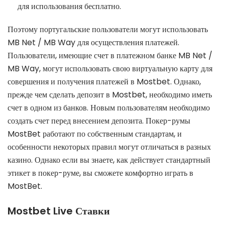
для использования бесплатно.
Поэтому португальские пользователи могут использовать
MB Net / MB Way для осуществления платежей.
Пользователи, имеющие счет в платежном банке MB Net /
MB Way, могут использовать свою виртуальную карту для
совершения и получения платежей в Mostbet. Однако,
прежде чем сделать депозит в Mostbet, необходимо иметь
счет в одном из банков. Новым пользователям необходимо
создать счет перед внесением депозита. Покер-румы
MostBet работают по собственным стандартам, и
особенности некоторых правил могут отличаться в разных
казино. Однако если вы знаете, как действует стандартный
этикет в покер-руме, вы сможете комфортно играть в
MostBet.
Mostbet Live Ставки