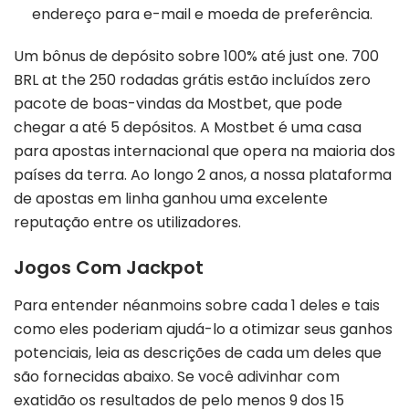
endereço para e-mail e moeda de preferência.
Um bônus de depósito sobre 100% até just one. 700
BRL at the 250 rodadas grátis estão incluídos zero
pacote de boas-vindas da Mostbet, que pode
chegar a até 5 depósitos. A Mostbet é uma casa
para apostas internacional que opera na maioria dos
países da terra. Ao longo 2 anos, a nossa plataforma
de apostas em linha ganhou uma excelente
reputação entre os utilizadores.
Jogos Com Jackpot
Para entender néanmoins sobre cada 1 deles e tais
como eles poderiam ajudá-lo a otimizar seus ganhos
potenciais, leia as descrições de cada um deles que
são fornecidas abaixo. Se você adivinhar com
exatidão os resultados de pelo menos 9 dos 15