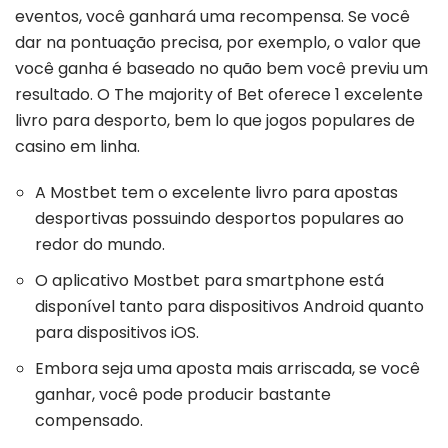
eventos, você ganhará uma recompensa. Se você
dar na pontuação precisa, por exemplo, o valor que
você ganha é baseado no quão bem você previu um
resultado. O The majority of Bet oferece 1 excelente
livro para desporto, bem lo que jogos populares de
casino em linha.
A Mostbet tem o excelente livro para apostas
desportivas possuindo desportos populares ao
redor do mundo.
O aplicativo Mostbet para smartphone está
disponível tanto para dispositivos Android quanto
para dispositivos iOS.
Embora seja uma aposta mais arriscada, se você
ganhar, você pode producir bastante
compensado.