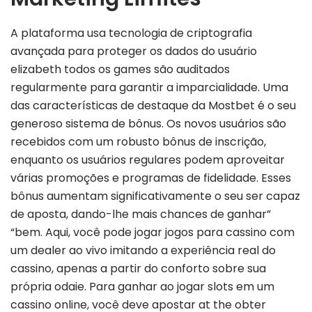
A plataforma usa tecnologia de criptografia
avançada para proteger os dados do usuário
elizabeth todos os games são auditados
regularmente para garantir a imparcialidade. Uma
das características de destaque da Mostbet é o seu
generoso sistema de bônus. Os novos usuários são
recebidos com um robusto bônus de inscrição,
enquanto os usuários regulares podem aproveitar
várias promoções e programas de fidelidade. Esses
bônus aumentam significativamente o seu ser capaz
de aposta, dando-lhe mais chances de ganhar”
“bem. Aqui, você pode jogar jogos para cassino com
um dealer ao vivo imitando a experiência real do
cassino, apenas a partir do conforto sobre sua
própria odaie. Para ganhar ao jogar slots em um
cassino online, você deve apostar at the obter