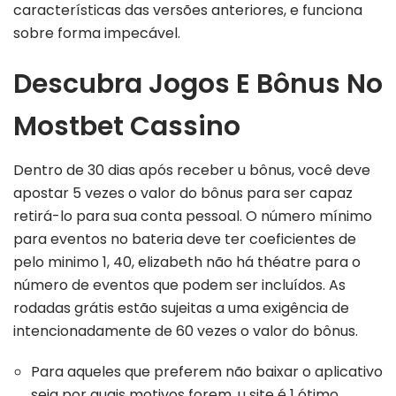
características das versões anteriores, e funciona
sobre forma impecável.
Descubra Jogos E Bônus No
Mostbet Cassino
Dentro de 30 dias após receber u bônus, você deve
apostar 5 vezes o valor do bônus para ser capaz
retirá-lo para sua conta pessoal. O número mínimo
para eventos no bateria deve ter coeficientes de
pelo minimo 1, 40, elizabeth não há théatre para o
número de eventos que podem ser incluídos. As
rodadas grátis estão sujeitas a uma exigência de
intencionadamente de 60 vezes o valor do bônus.
Para aqueles que preferem não baixar o aplicativo
seja por quais motivos forem, u site é 1 ótimo