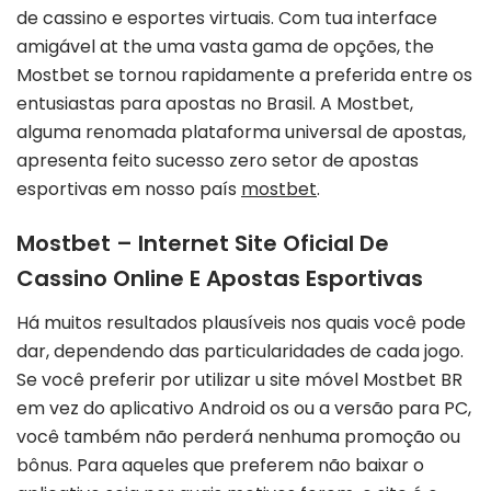
de cassino e esportes virtuais. Com tua interface
amigável at the uma vasta gama de opções, the
Mostbet se tornou rapidamente a preferida entre os
entusiastas para apostas no Brasil. A Mostbet,
alguma renomada plataforma universal de apostas,
apresenta feito sucesso zero setor de apostas
esportivas em nosso país
mostbet
.
Mostbet – Internet Site Oficial De
Cassino Online E Apostas Esportivas
Há muitos resultados plausíveis nos quais você pode
dar, dependendo das particularidades de cada jogo.
Se você preferir por utilizar u site móvel Mostbet BR
em vez do aplicativo Android os ou a versão para PC,
você também não perderá nenhuma promoção ou
bônus. Para aqueles que preferem não baixar o