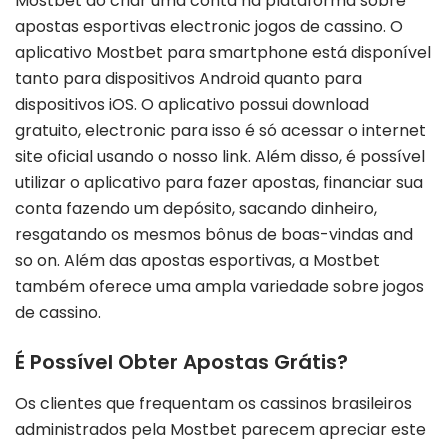
Mostbet ao criar uma conta na plataforma sobre
apostas esportivas electronic jogos de cassino. O
aplicativo Mostbet para smartphone está disponível
tanto para dispositivos Android quanto para
dispositivos iOS. O aplicativo possui download
gratuito, electronic para isso é só acessar o internet
site oficial usando o nosso link. Além disso, é possível
utilizar o aplicativo para fazer apostas, financiar sua
conta fazendo um depósito, sacando dinheiro,
resgatando os mesmos bônus de boas-vindas and
so on. Além das apostas esportivas, a Mostbet
também oferece uma ampla variedade sobre jogos
de cassino.
É Possível Obter Apostas Grátis?
Os clientes que frequentam os cassinos brasileiros
administrados pela Mostbet parecem apreciar este