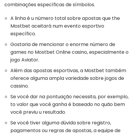
combinações específicas de símbolos.
A linha é u número total sobre apostas que the
Mostbet aceitará num evento esportivo
específico.
Gostaria de mencionar o enorme número de
games no Mostbet Online casino, especialmente o
jogo Aviator.
Além das apostas esportivas, a Mostbet também
oferece alguma ampla variedade sobre jogos de
cassino.
Se você dar na pontuação necessita, por exemplo,
to valor que você ganha é baseado no quão bem
você previu u resultado.
Se você tiver alguma dúvida sobre registro,
pagamentos ou regras de apostas, a equipe de