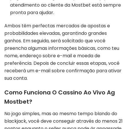
atendimento ao cliente da Mostbet está sempre
pronta para ajudar.
Ambos têm perfectas mercados de apostas e
probabilidades elevadas, garantindo grandes
ganhos. Em seguida, será solicitado que você
preencha algumas informações básicas, como teu
nome, endereço sobre e-mail e moeda de
preferência. Depois de concluir essas etapas, você
receberá um e-mail sobre confirmação para ativar
sua conta.
Como Funciona O Cassino Ao Vivo Ag
Mostbet?
No jogo simples, mas ao mesmo tempo blando do
blackjack, você deve conseguir através do menos 21
pontos enquanto o seller nunca pode är anpassade