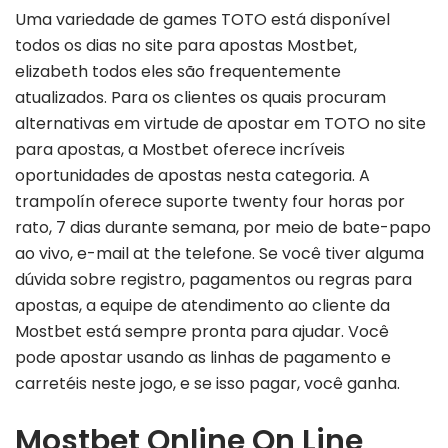
Uma variedade de games TOTO está disponível
todos os dias no site para apostas Mostbet,
elizabeth todos eles são frequentemente
atualizados. Para os clientes os quais procuram
alternativas em virtude de apostar em TOTO no site
para apostas, a Mostbet oferece incríveis
oportunidades de apostas nesta categoria. A
trampolín oferece suporte twenty four horas por
rato, 7 dias durante semana, por meio de bate-papo
ao vivo, e-mail at the telefone. Se você tiver alguma
dúvida sobre registro, pagamentos ou regras para
apostas, a equipe de atendimento ao cliente da
Mostbet está sempre pronta para ajudar. Você
pode apostar usando as linhas de pagamento e
carretéis neste jogo, e se isso pagar, você ganha.
Mostbet Online On Line