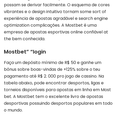
possam se derivar facilmente. O esquema de cores
vibrantes e o design intuitivo tornam some sort of
experiência de apostas agradável e search engine
optimization complicações. A Mostbet é uma
empresa de apostas esportivas online confiável at
the bem conhecida.
Mostbet” “login
Faça um depósito mínimo de R$ 50 e ganhe um
bônus sobre boas-vindas de +125% sobre o teu
pagamento até R$ 2. 000 pro jogo de cassino. Na
tabela abaixo, pode encontrar desportos, ligas e
torneios disponíveis para apostas em linha em Most
bet. A Mostbet tem o excelente livro de apostas
desportivas possuindo desportos populares em todo
o mundo.