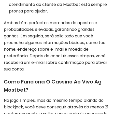
atendimento ao cliente da Mostbet está sempre
pronta para ajudar.
Ambos têm perfectas mercados de apostas e
probabilidades elevadas, garantindo grandes
ganhos. Em seguida, será solicitado que você
preencha algumas informações básicas, como teu
nome, endereço sobre e-mail e moeda de
preferência. Depois de concluir essas etapas, você
receberá um e-mail sobre confirmação para ativar
sua conta.
Como Funciona O Cassino Ao Vivo Ag
Mostbet?
No jogo simples, mas ao mesmo tempo blando do
blackjack, você deve conseguir através do menos 21
pontos enquanto o seller nunca pode är anpassade