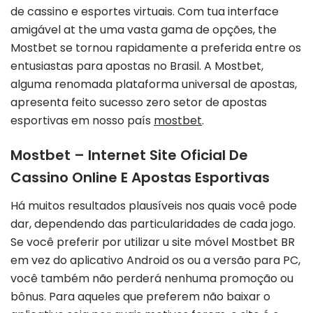
de cassino e esportes virtuais. Com tua interface
amigável at the uma vasta gama de opções, the
Mostbet se tornou rapidamente a preferida entre os
entusiastas para apostas no Brasil. A Mostbet,
alguma renomada plataforma universal de apostas,
apresenta feito sucesso zero setor de apostas
esportivas em nosso país
mostbet
.
Mostbet – Internet Site Oficial De
Cassino Online E Apostas Esportivas
Há muitos resultados plausíveis nos quais você pode
dar, dependendo das particularidades de cada jogo.
Se você preferir por utilizar u site móvel Mostbet BR
em vez do aplicativo Android os ou a versão para PC,
você também não perderá nenhuma promoção ou
bônus. Para aqueles que preferem não baixar o