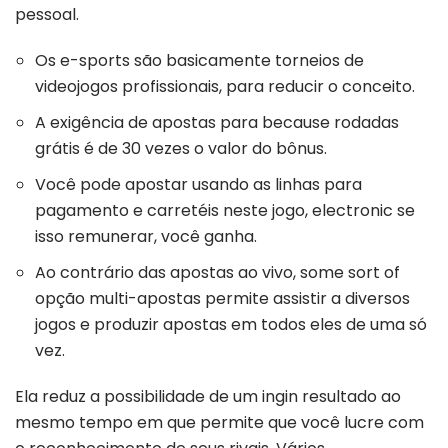
pessoal.
Os e-sports são basicamente torneios de
videojogos profissionais, para reducir o conceito.
A exigência de apostas para because rodadas
grátis é de 30 vezes o valor do bônus.
Você pode apostar usando as linhas para
pagamento e carretéis neste jogo, electronic se
isso remunerar, você ganha.
Ao contrário das apostas ao vivo, some sort of
opção multi-apostas permite assistir a diversos
jogos e produzir apostas em todos eles de uma só
vez.
Ela reduz a possibilidade de um ingin resultado ao
mesmo tempo em que permite que você lucre com