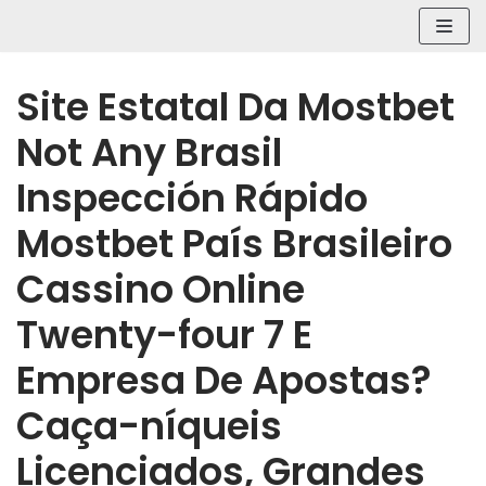
Skip
to
content
Site Estatal Da Mostbet
Not Any Brasil ️
Inspección Rápido
Mostbet País Brasileiro
Cassino Online
Twenty-four 7 E
Empresa De Apostas?
Caça-níqueis
Licenciados, Grandes