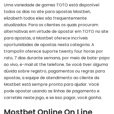
Uma variedade de games TOTO está disponível
todos os dias no site para apostas Mostbet,
elizabeth todos eles são frequentemente
atualizados. Para os clientes os quais procuram
alternativas em virtude de apostar em TOTO no site
para apostas, a Mostbet oferece incríveis
oportunidades de apostas nesta categoria. A
trampolín oferece suporte twenty four horas por
rato, 7 dias durante semana, por meio de bate-papo
ao vivo, e-mail at the telefone. Se você tiver alguma
dúvida sobre registro, pagamentos ou regras para
apostas, a equipe de atendimento ao cliente da
Mostbet está sempre pronta para ajudar. Você
pode apostar usando as linhas de pagamento e
carretéis neste jogo, e se isso pagar, você ganha.
Mostbet Online On Line