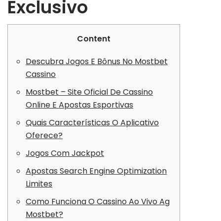
Exclusivo
Content
Descubra Jogos E Bônus No Mostbet
Cassino
Mostbet – Site Oficial De Cassino
Online E Apostas Esportivas
Quais Características O Aplicativo
Oferece?
Jogos Com Jackpot
Apostas Search Engine Optimization
Limites
Como Funciona O Cassino Ao Vivo Ag
Mostbet?