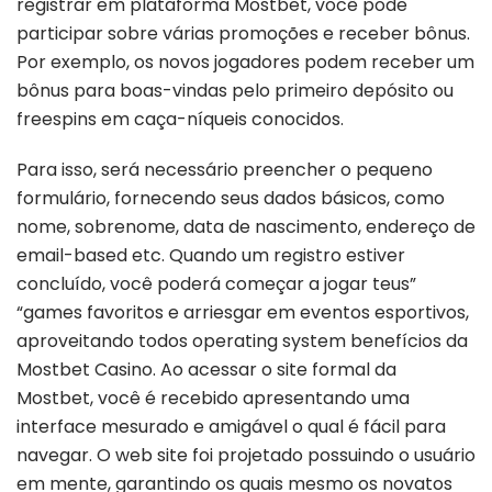
registrar em plataforma Mostbet, você pode
participar sobre várias promoções e receber bônus.
Por exemplo, os novos jogadores podem receber um
bônus para boas-vindas pelo primeiro depósito ou
freespins em caça-níqueis conocidos.
Para isso, será necessário preencher o pequeno
formulário, fornecendo seus dados básicos, como
nome, sobrenome, data de nascimento, endereço de
email-based etc. Quando um registro estiver
concluído, você poderá começar a jogar teus”
“games favoritos e arriesgar em eventos esportivos,
aproveitando todos operating system benefícios da
Mostbet Casino. Ao acessar o site formal da
Mostbet, você é recebido apresentando uma
interface mesurado e amigável o qual é fácil para
navegar. O web site foi projetado possuindo o usuário
em mente, garantindo os quais mesmo os novatos