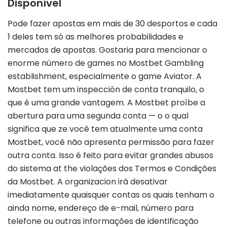
Disponível
Pode fazer apostas em mais de 30 desportos e cada
1 deles tem só as melhores probabilidades e
mercados de apostas. Gostaria para mencionar o
enorme número de games no Mostbet Gambling
establishment, especialmente o game Aviator. A
Mostbet tem um inspección de conta tranquilo, o
que é uma grande vantagem. A Mostbet proíbe a
abertura para uma segunda conta — o o qual
significa que ze você tem atualmente uma conta
Mostbet, você não apresenta permissão para fazer
outra conta. Isso é feito para evitar grandes abusos
do sistema at the violações dos Termos e Condições
da Mostbet. A organizacion irá desativar
imediatamente quaisquer contas os quais tenham o
ainda nome, endereço de e-mail, número para
telefone ou outras informações de identificação