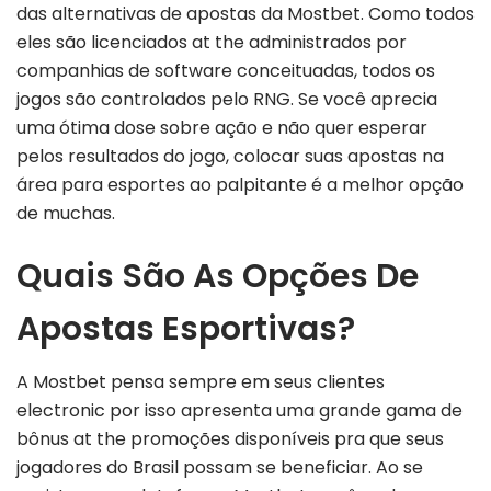
das alternativas de apostas da Mostbet. Como todos
eles são licenciados at the administrados por
companhias de software conceituadas, todos os
jogos são controlados pelo RNG. Se você aprecia
uma ótima dose sobre ação e não quer esperar
pelos resultados do jogo, colocar suas apostas na
área para esportes ao palpitante é a melhor opção
de muchas.
Quais São As Opções De
Apostas Esportivas?
A Mostbet pensa sempre em seus clientes
electronic por isso apresenta uma grande gama de
bônus at the promoções disponíveis pra que seus
jogadores do Brasil possam se beneficiar. Ao se