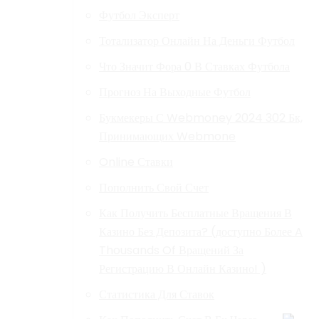
Футбол Эксперт
Тотализатор Онлайн На Деньги Футбол
Что Значит Фора 0 В Ставках Футбола
Прогноз На Выходные Футбол
Букмекеры С Webmoney 2024 302 Бк,
Принимающих Webmone
Online Ставки
Пополнить Свой Счет
Как Получить Бесплатные Вращения В
Казино Без Депозита? (доступно Более A
Thousands Of Вращений За
Регистрацию В Онлайн Казино! )
Статистика Для Ставок