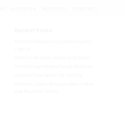
MA
GALERIJA
NOVOSTI
KONTAKT
Recent Posts
Slottica Najlepsze Gry Demo Lucky
Cash’N
Slottica 46 Joker Staxx Graj Demo
Slottica App Review Swoje Ulubione
Slottica Free Spins Czk Azn Clp
Slottica Casino Bonuses Best Online
Live Roulette Casino