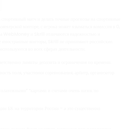
ь спортивный матч и делать точные прогнозы на спортивные
кмекерской конторе, с игрока может взыматься комиссия в 0,
мы WebMoney и Skrill отличаются надежностью и
иностранные конторы, Skrill не принимают российские.
спользуются во всех сферах деятельности.
ветственно лимиты депозита и ограничения по времени.
ость поля, участники соревнования, арбитр, организатор
 платежными” “картами и счетами очень низок по
ации БК на территории России – а это существенно