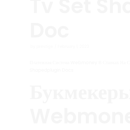
Tv Set Sh
Doc
by
prestige
February 1, 2023
Платежная Система Webmoney В Ставках На Сп
Shapedplugin Docs
Букмекер
Webmone