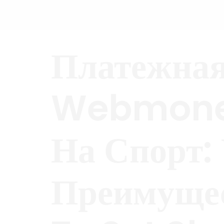
Skip
to
content
Платежная
Webmoney
На Спорт:
Преимущес