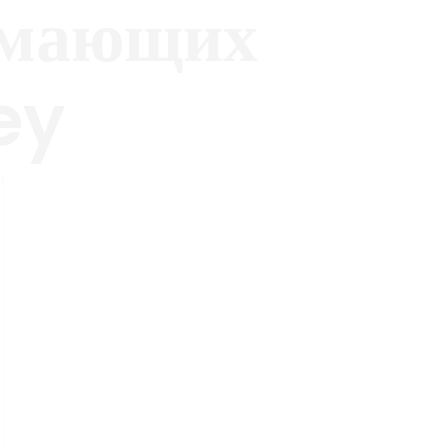
имающих
ey