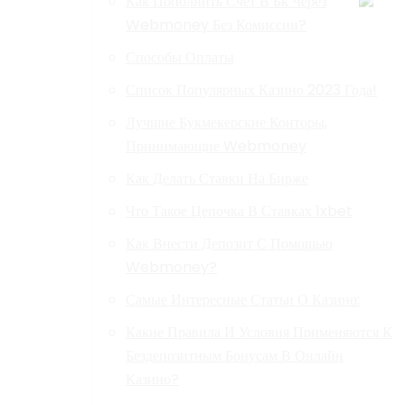
Как Пополнить Счет В Бк Через
Webmoney Без Комиссии?
Способы Оплаты
Список Популярных Казино 2023 Года!
Лучшие Букмекерские Конторы,
Принимающие Webmoney
Как Делать Ставки На Бирже
Что Такое Цепочка В Ставках 1xbet
Как Внести Депозит С Помощью
Webmoney?
Самые Интересные Статьи О Казино:
Какие Правила И Условия Применяются К
Бездепозитным Бонусам В Онлайн
Казино?