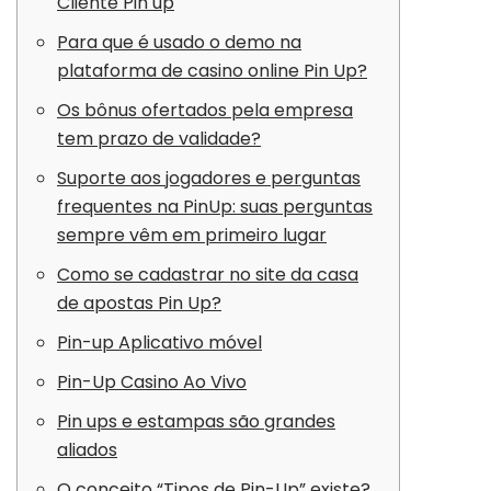
Cliente Pin up
Para que é usado o demo na
plataforma de casino online Pin Up?
Os bônus ofertados pela empresa
tem prazo de validade?
Suporte aos jogadores e perguntas
frequentes na PinUp: suas perguntas
sempre vêm em primeiro lugar
Como se cadastrar no site da casa
de apostas Pin Up?
Pin-up Aplicativo móvel
Pin-Up Casino Ao Vivo
Pin ups e estampas são grandes
aliados
O conceito “Tipos de Pin-Up” existe?