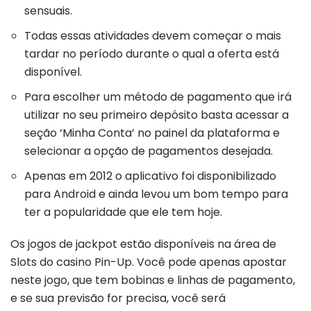
sensuais.
Todas essas atividades devem começar o mais
tardar no período durante o qual a oferta está
disponível.
Para escolher um método de pagamento que irá
utilizar no seu primeiro depósito basta acessar a
seção ‘Minha Conta’ no painel da plataforma e
selecionar a opção de pagamentos desejada.
Apenas em 2012 o aplicativo foi disponibilizado
para Android e ainda levou um bom tempo para
ter a popularidade que ele tem hoje.
Os jogos de jackpot estão disponíveis na área de
Slots do casino Pin-Up. Você pode apenas apostar
neste jogo, que tem bobinas e linhas de pagamento,
e se sua previsão for precisa, você será