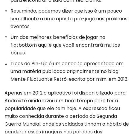
para encontrar a sala com seu idioma.
Resumindo, podemos dizer que isso é um pouco
semelhante a uma aposta pré-jogo nos próximos
eventos.
Um dos melhores benefícios de jogar no
flatbottom aqui é que você encontrará muitos
bônus.
Tipos de Pin-Up é um conceito apresentado em
uma matéria publicada originalmente no blog
Mente Fluatuante Retrô, escrita por mim, em 2013.
Apenas em 2012 o aplicativo foi disponibilizado para
Android e ainda levou um bom tempo para ter a
popularidade que ele tem hoje. A expressão ficou
muito conhecida durante o período da Segunda
Guerra Mundial, onde os soldados tinham o hábito de
pendurar essas imagens nas paredes dos