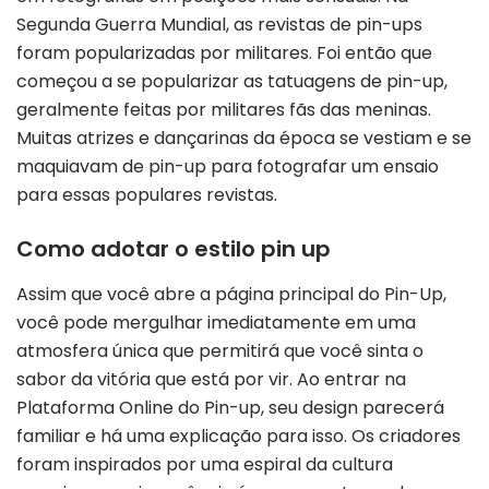
Segunda Guerra Mundial, as revistas de pin-ups
foram popularizadas por militares. Foi então que
começou a se popularizar as tatuagens de pin-up,
geralmente feitas por militares fãs das meninas.
Muitas atrizes e dançarinas da época se vestiam e se
maquiavam de pin-up para fotografar um ensaio
para essas populares revistas.
Como adotar o estilo pin up
Assim que você abre a página principal do Pin-Up,
você pode mergulhar imediatamente em uma
atmosfera única que permitirá que você sinta o
sabor da vitória que está por vir. Ao entrar na
Plataforma Online do Pin-up, seu design parecerá
familiar e há uma explicação para isso. Os criadores
foram inspirados por uma espiral da cultura