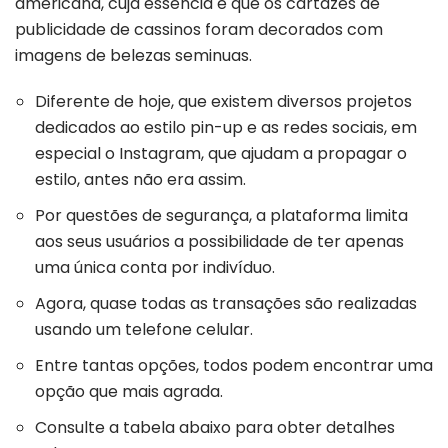
americana, cuja essência é que os cartazes de
publicidade de cassinos foram decorados com
imagens de belezas seminuas.
Diferente de hoje, que existem diversos projetos
dedicados ao estilo pin-up e as redes sociais, em
especial o Instagram, que ajudam a propagar o
estilo, antes não era assim.
Por questões de segurança, a plataforma limita
aos seus usuários a possibilidade de ter apenas
uma única conta por indivíduo.
Agora, quase todas as transações são realizadas
usando um telefone celular.
Entre tantas opções, todos podem encontrar uma
opção que mais agrada.
Consulte a tabela abaixo para obter detalhes