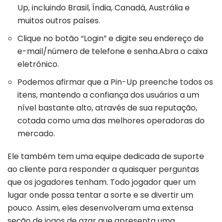
Up, incluindo Brasil, Índia, Canadá, Austrália e
muitos outros países.
Clique no botão “Login” e digite seu endereço de
e-mail/número de telefone e senha.Abra o caixa
eletrônico.
Podemos afirmar que a Pin-Up preenche todos os
itens, mantendo a confiança dos usuários a um
nível bastante alto, através de sua reputação,
cotada como uma das melhores operadoras do
mercado.
Ele também tem uma equipe dedicada de suporte
ao cliente para responder a quaisquer perguntas
que os jogadores tenham. Todo jogador quer um
lugar onde possa tentar a sorte e se divertir um
pouco. Assim, eles desenvolveram uma extensa
seção de jogos de azar que apresenta uma