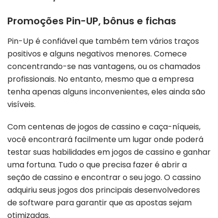
Promoções Pin-UP, bônus e fichas
Pin-Up é confiável que também tem vários traços
positivos e alguns negativos menores. Comece
concentrando-se nas vantagens, ou os chamados
profissionais. No entanto, mesmo que a empresa
tenha apenas alguns inconvenientes, eles ainda são
visíveis.
Com centenas de jogos de cassino e caça-níqueis,
você encontrará facilmente um lugar onde poderá
testar suas habilidades em jogos de cassino e ganhar
uma fortuna. Tudo o que precisa fazer é abrir a
seção de cassino e encontrar o seu jogo. O cassino
adquiriu seus jogos dos principais desenvolvedores
de software para garantir que as apostas sejam
otimizadas.