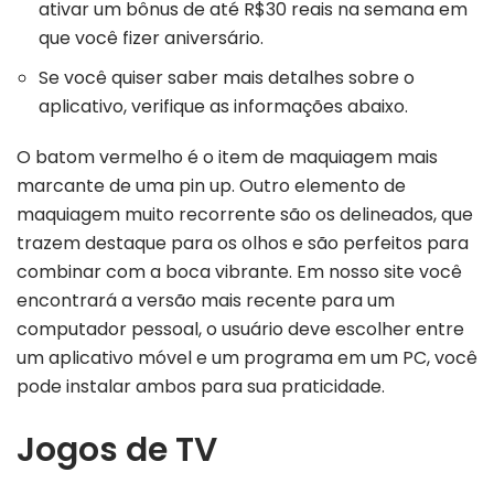
ativar um bônus de até R$30 reais na semana em
que você fizer aniversário.
Se você quiser saber mais detalhes sobre o
aplicativo, verifique as informações abaixo.
O batom vermelho é o item de maquiagem mais
marcante de uma pin up. Outro elemento de
maquiagem muito recorrente são os delineados, que
trazem destaque para os olhos e são perfeitos para
combinar com a boca vibrante. Em nosso site você
encontrará a versão mais recente para um
computador pessoal, o usuário deve escolher entre
um aplicativo móvel e um programa em um PC, você
pode instalar ambos para sua praticidade.
Jogos de TV