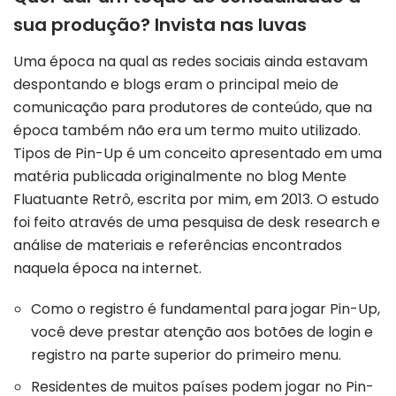
sua produção? Invista nas luvas
Uma época na qual as redes sociais ainda estavam
despontando e blogs eram o principal meio de
comunicação para produtores de conteúdo, que na
época também não era um termo muito utilizado.
Tipos de Pin-Up é um conceito apresentado em uma
matéria publicada originalmente no blog Mente
Fluatuante Retrô, escrita por mim, em 2013. O estudo
foi feito através de uma pesquisa de desk research e
análise de materiais e referências encontrados
naquela época na internet.
Como o registro é fundamental para jogar Pin-Up,
você deve prestar atenção aos botões de login e
registro na parte superior do primeiro menu.
Residentes de muitos países podem jogar no Pin-