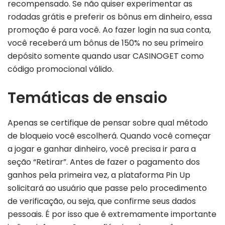
recompensado. Se não quiser experimentar as
rodadas grátis e preferir os bônus em dinheiro, essa
promoção é para você. Ao fazer login na sua conta,
você receberá um bônus de 150% no seu primeiro
depósito somente quando usar CASINOGET como
código promocional válido.
Temáticas de ensaio
Apenas se certifique de pensar sobre qual método
de bloqueio você escolherá. Quando você começar
a jogar e ganhar dinheiro, você precisa ir para a
seção “Retirar”. Antes de fazer o pagamento dos
ganhos pela primeira vez, a plataforma Pin Up
solicitará ao usuário que passe pelo procedimento
de verificação, ou seja, que confirme seus dados
pessoais. É por isso que é extremamente importante