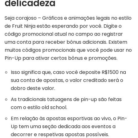
delicadeza
Seja corajoso – Gráficos e animações legais no estilo
de Fruit Ninja estão esperando por você. Digite o
código promocional atual no campo ao registrar
uma conta para receber bônus adicionais. Existem
muitos códigos promocionais que você pode usar no
Pin-Up para ativar certos bônus e promoções.
Isso significa que, caso você deposite R$1500 na
sua conta de apostas, o valor creditado será o
dobro deste valor.
As tradicionais tatuagens de pin-up são feitas
com o estilo old school.
Em relação às apostas esportivas ao vivo, o Pin-
Up tem uma seção dedicada aos eventos a
decorrer e respetivas apostas possíveis.