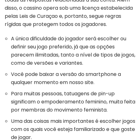
disso, o cassino opera sob uma licença estabelecida
pelas Leis de Curaçao e, portanto, segue regras
rígidas que protegem todos os jogadores.
A única dificuldade do jogador será escolher ou
definir seu jogo preferido, já que as opções
parecem ilimitadas, tanto a nível de tipos de jogos,
como de versões e variantes.
Você pode baixar a versão do smartphone a
qualquer momento em nosso site.
Para muitas pessoas, tatuagens de pin-up
significam o empoderamento feminino, muita feita
por membras do movimento feminista.
Uma das coisas mais importantes é escolher jogos
com os quais você esteja familiarizado e que goste
de jogar.