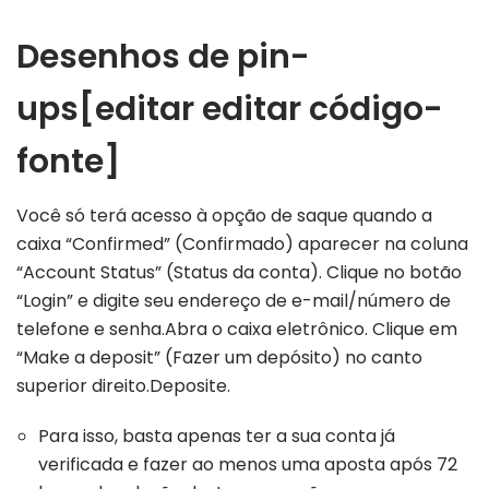
Desenhos de pin-
ups[editar editar código-
fonte]
Você só terá acesso à opção de saque quando a
caixa “Confirmed” (Confirmado) aparecer na coluna
“Account Status” (Status da conta). Clique no botão
“Login” e digite seu endereço de e-mail/número de
telefone e senha.Abra o caixa eletrônico. Clique em
“Make a deposit” (Fazer um depósito) no canto
superior direito.Deposite.
Para isso, basta apenas ter a sua conta já
verificada e fazer ao menos uma aposta após 72