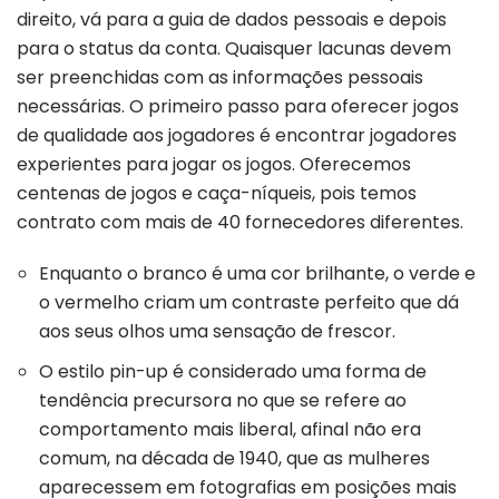
direito, vá para a guia de dados pessoais e depois
para o status da conta. Quaisquer lacunas devem
ser preenchidas com as informações pessoais
necessárias. O primeiro passo para oferecer jogos
de qualidade aos jogadores é encontrar jogadores
experientes para jogar os jogos. Oferecemos
centenas de jogos e caça-níqueis, pois temos
contrato com mais de 40 fornecedores diferentes.
Enquanto o branco é uma cor brilhante, o verde e
o vermelho criam um contraste perfeito que dá
aos seus olhos uma sensação de frescor.
O estilo pin-up é considerado uma forma de
tendência precursora no que se refere ao
comportamento mais liberal, afinal não era
comum, na década de 1940, que as mulheres
aparecessem em fotografias em posições mais