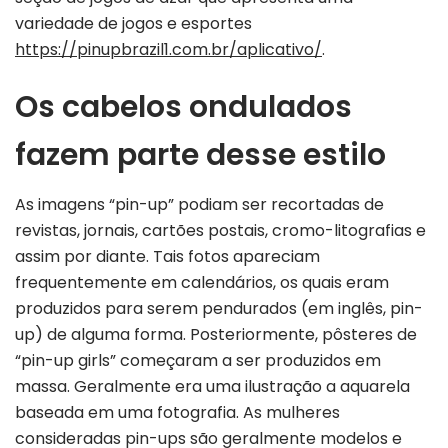
variedade de jogos e esportes
https://pinupbrazil1.com.br/aplicativo/
.
Os cabelos ondulados
fazem parte desse estilo
As imagens “pin-up” podiam ser recortadas de
revistas, jornais, cartões postais, cromo-litografias e
assim por diante. Tais fotos apareciam
frequentemente em calendários, os quais eram
produzidos para serem pendurados (em inglês, pin-
up) de alguma forma. Posteriormente, pôsteres de
“pin-up girls” começaram a ser produzidos em
massa. Geralmente era uma ilustração a aquarela
baseada em uma fotografia. As mulheres
consideradas pin-ups são geralmente modelos e