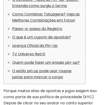
Entenda como surgiu o termo
Como Combinar Tatuagens? Veja as
Melhores Combinações em Fotos!
Passo-a-passo do Registro
O que é um cupom de apostas?
Licença Oficial da Pin-Up
TV Universo Retrô
Quem pode fazer um ensaio pin-up?
O estilo pin up pode usar roupas
justas para marcar o corpo
Porque muitos sites de apostas e jogos exigem isso
como parte de sua política de privacidade (KYC).
Depois de clicar no seu avatar no canto superior