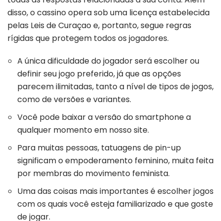
disso, o cassino opera sob uma licença estabelecida
pelas Leis de Curaçao e, portanto, segue regras
rígidas que protegem todos os jogadores.
A única dificuldade do jogador será escolher ou
definir seu jogo preferido, já que as opções
parecem ilimitadas, tanto a nível de tipos de jogos,
como de versões e variantes.
Você pode baixar a versão do smartphone a
qualquer momento em nosso site.
Para muitas pessoas, tatuagens de pin-up
significam o empoderamento feminino, muita feita
por membras do movimento feminista.
Uma das coisas mais importantes é escolher jogos
com os quais você esteja familiarizado e que goste
de jogar.