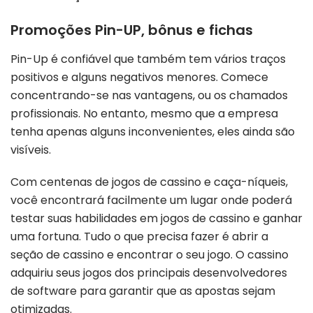
Promoções Pin-UP, bônus e fichas
Pin-Up é confiável que também tem vários traços
positivos e alguns negativos menores. Comece
concentrando-se nas vantagens, ou os chamados
profissionais. No entanto, mesmo que a empresa
tenha apenas alguns inconvenientes, eles ainda são
visíveis.
Com centenas de jogos de cassino e caça-níqueis,
você encontrará facilmente um lugar onde poderá
testar suas habilidades em jogos de cassino e ganhar
uma fortuna. Tudo o que precisa fazer é abrir a
seção de cassino e encontrar o seu jogo. O cassino
adquiriu seus jogos dos principais desenvolvedores
de software para garantir que as apostas sejam
otimizadas.