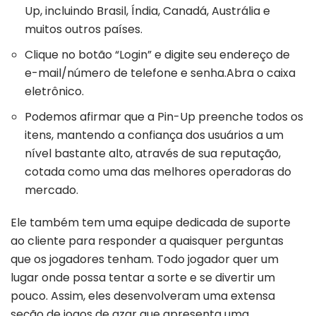
Up, incluindo Brasil, Índia, Canadá, Austrália e
muitos outros países.
Clique no botão “Login” e digite seu endereço de
e-mail/número de telefone e senha.Abra o caixa
eletrônico.
Podemos afirmar que a Pin-Up preenche todos os
itens, mantendo a confiança dos usuários a um
nível bastante alto, através de sua reputação,
cotada como uma das melhores operadoras do
mercado.
Ele também tem uma equipe dedicada de suporte
ao cliente para responder a quaisquer perguntas
que os jogadores tenham. Todo jogador quer um
lugar onde possa tentar a sorte e se divertir um
pouco. Assim, eles desenvolveram uma extensa
seção de jogos de azar que apresenta uma