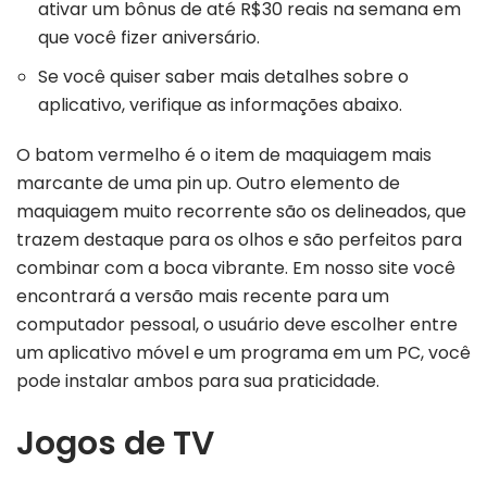
ativar um bônus de até R$30 reais na semana em
que você fizer aniversário.
Se você quiser saber mais detalhes sobre o
aplicativo, verifique as informações abaixo.
O batom vermelho é o item de maquiagem mais
marcante de uma pin up. Outro elemento de
maquiagem muito recorrente são os delineados, que
trazem destaque para os olhos e são perfeitos para
combinar com a boca vibrante. Em nosso site você
encontrará a versão mais recente para um
computador pessoal, o usuário deve escolher entre
um aplicativo móvel e um programa em um PC, você
pode instalar ambos para sua praticidade.
Jogos de TV