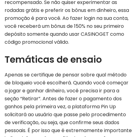
recompensado. Se não quiser experimentar as
rodadas grátis e preferir os bônus em dinheiro, essa
promoção é para você. Ao fazer login na sua conta,
você receberá um bônus de 150% no seu primeiro
depósito somente quando usar CASINOGET como
código promocional válido.
Temáticas de ensaio
Apenas se certifique de pensar sobre qual método
de bloqueio você escolherá. Quando você começar
a jogar e ganhar dinheiro, você precisa ir para a
seção “Retirar”. Antes de fazer o pagamento dos
ganhos pela primeira vez, a plataforma Pin Up
solicitará ao usuário que passe pelo procedimento
de verificação, ou seja, que confirme seus dados
pessoais. É por isso que é extremamente importante