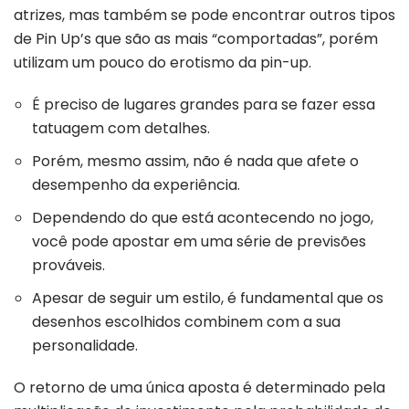
atrizes, mas também se pode encontrar outros tipos
de Pin Up’s que são as mais “comportadas”, porém
utilizam um pouco do erotismo da pin-up.
É preciso de lugares grandes para se fazer essa
tatuagem com detalhes.
Porém, mesmo assim, não é nada que afete o
desempenho da experiência.
Dependendo do que está acontecendo no jogo,
você pode apostar em uma série de previsões
prováveis.
Apesar de seguir um estilo, é fundamental que os
desenhos escolhidos combinem com a sua
personalidade.
O retorno de uma única aposta é determinado pela