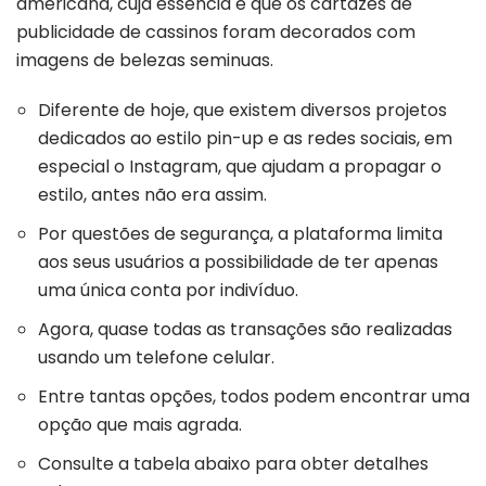
americana, cuja essência é que os cartazes de
publicidade de cassinos foram decorados com
imagens de belezas seminuas.
Diferente de hoje, que existem diversos projetos
dedicados ao estilo pin-up e as redes sociais, em
especial o Instagram, que ajudam a propagar o
estilo, antes não era assim.
Por questões de segurança, a plataforma limita
aos seus usuários a possibilidade de ter apenas
uma única conta por indivíduo.
Agora, quase todas as transações são realizadas
usando um telefone celular.
Entre tantas opções, todos podem encontrar uma
opção que mais agrada.
Consulte a tabela abaixo para obter detalhes