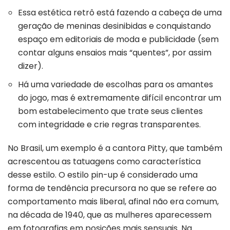
Essa estética retrô está fazendo a cabeça de uma
geração de meninas desinibidas e conquistando
espaço em editoriais de moda e publicidade (sem
contar alguns ensaios mais “quentes”, por assim
dizer).
Há uma variedade de escolhas para os amantes
do jogo, mas é extremamente difícil encontrar um
bom estabelecimento que trate seus clientes
com integridade e crie regras transparentes.
No Brasil, um exemplo é a cantora Pitty, que também
acrescentou as tatuagens como característica
desse estilo. O estilo pin-up é considerado uma
forma de tendência precursora no que se refere ao
comportamento mais liberal, afinal não era comum,
na década de 1940, que as mulheres aparecessem
em fotografias em posições mais sensuais. Na