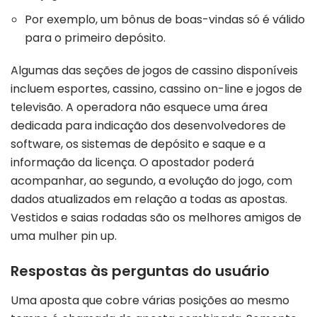
Por exemplo, um bônus de boas-vindas só é válido
para o primeiro depósito.
Algumas das seções de jogos de cassino disponíveis
incluem esportes, cassino, cassino on-line e jogos de
televisão. A operadora não esquece uma área
dedicada para indicação dos desenvolvedores de
software, os sistemas de depósito e saque e a
informação da licença. O apostador poderá
acompanhar, ao segundo, a evolução do jogo, com
dados atualizados em relação a todas as apostas.
Vestidos e saias rodadas são os melhores amigos de
uma mulher pin up.
Respostas às perguntas do usuário
Uma aposta que cobre várias posições ao mesmo