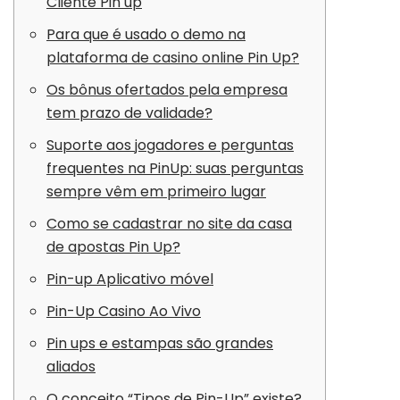
Cliente Pin up
Para que é usado o demo na
plataforma de casino online Pin Up?
Os bônus ofertados pela empresa
tem prazo de validade?
Suporte aos jogadores e perguntas
frequentes na PinUp: suas perguntas
sempre vêm em primeiro lugar
Como se cadastrar no site da casa
de apostas Pin Up?
Pin-up Aplicativo móvel
Pin-Up Casino Ao Vivo
Pin ups e estampas são grandes
aliados
O conceito “Tipos de Pin-Up” existe?