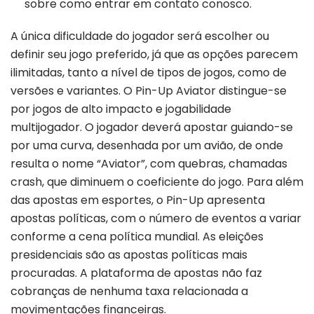
sobre como entrar em contato conosco.
A única dificuldade do jogador será escolher ou
definir seu jogo preferido, já que as opções parecem
ilimitadas, tanto a nível de tipos de jogos, como de
versões e variantes. O Pin-Up Aviator distingue-se
por jogos de alto impacto e jogabilidade
multijogador. O jogador deverá apostar guiando-se
por uma curva, desenhada por um avião, de onde
resulta o nome “Aviator”, com quebras, chamadas
crash, que diminuem o coeficiente do jogo. Para além
das apostas em esportes, o Pin-Up apresenta
apostas políticas, com o número de eventos a variar
conforme a cena política mundial. As eleições
presidenciais são as apostas políticas mais
procuradas. A plataforma de apostas não faz
cobranças de nenhuma taxa relacionada a
movimentações financeiras.