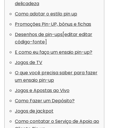
delicadeza
Como adotar o estilo pin up
Promoções Pin-UP, bônus e fichas
Desenhos de pin-ups[editar editar
código-fonte]
E como eu faço um ensaio pin-up?
Jogos de TV
O que você precisa saber para fazer
um ensaio pin-up
Jogos e Apostas ao Vivo
Como Fazer um Depósito?
Jogos de jackpot
Como contatar o Serviço de Apoio ao