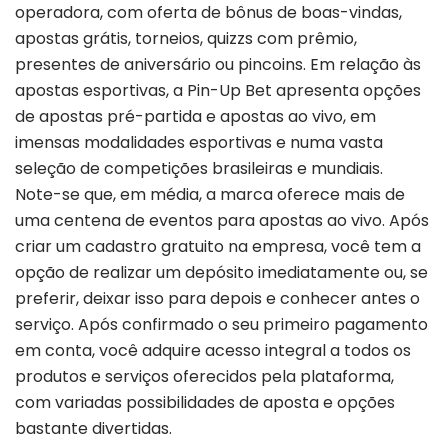
operadora, com oferta de bônus de boas-vindas,
apostas grátis, torneios, quizzs com prêmio,
presentes de aniversário ou pincoins. Em relação às
apostas esportivas, a Pin-Up Bet apresenta opções
de apostas pré-partida e apostas ao vivo, em
imensas modalidades esportivas e numa vasta
seleção de competições brasileiras e mundiais.
Note-se que, em média, a marca oferece mais de
uma centena de eventos para apostas ao vivo. Após
criar um cadastro gratuito na empresa, você tem a
opção de realizar um depósito imediatamente ou, se
preferir, deixar isso para depois e conhecer antes o
serviço. Após confirmado o seu primeiro pagamento
em conta, você adquire acesso integral a todos os
produtos e serviços oferecidos pela plataforma,
com variadas possibilidades de aposta e opções
bastante divertidas.