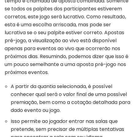
tempo é chamada de aposta combinada. Somente
se todos os palpites dos participantes estiverem
corretos, este jogo será lucrativo. Como resultado,
esta é uma escolha arriscada, mas pode ser
lucrativa se o seu palpite estiver correto. Apostas
pré-jogo, a visualização ao vivo está disponível
apenas para eventos ao vivo que ocorrerão nos
próximos dias. Resumindo, podemos dizer que isso é
um pouco semelhante a uma aposta pré-jogo nos
próximos eventos.
A partir da quantia selecionada, é possível
conhecer qual será o valor final de uma possível
premiação, bem como a cotação detalhada para
dado evento ou jogo.
Isso permite ao jogador entrar nas salas que
pretende, sem precisar de múltiplas tentativas