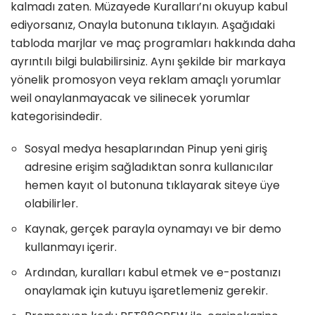
kalmadı zaten. Müzayede Kuralları’nı okuyup kabul
ediyorsanız, Onayla butonuna tıklayın. Aşağıdaki
tabloda marjlar ve maç programları hakkında daha
ayrıntılı bilgi bulabilirsiniz. Aynı şekilde bir markaya
yönelik promosyon veya reklam amaçlı yorumlar
weil onaylanmayacak ve silinecek yorumlar
kategorisindedir.
Sosyal medya hesaplarından Pinup yeni giriş
adresine erişim sağladıktan sonra kullanıcılar
hemen kayıt ol butonuna tıklayarak siteye üye
olabilirler.
Kaynak, gerçek parayla oynamayı ve bir demo
kullanmayı içerir.
Ardından, kuralları kabul etmek ve e-postanızı
onaylamak için kutuyu işaretlemeniz gerekir.