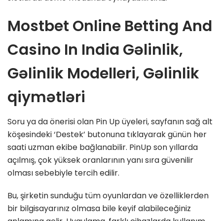
Mostbet Online Betting And
Casino In India Gəlinlik,
Gəlinlik Modelleri, Gəlinlik
qiymətləri
Soru ya da önerisi olan Pin Up üyeleri, sayfanın sağ alt
köşesindeki ‘Destek’ butonuna tıklayarak günün her
saati uzman ekibe bağlanabilir. PinUp son yıllarda
açılmış, çok yüksek oranlarının yanı sıra güvenilir
olması sebebiyle tercih edilir.
Bu, şirketin sunduğu tüm oyunlardan ve özelliklerden
bir bilgisayarınız olmasa bile keyif alabileceğiniz