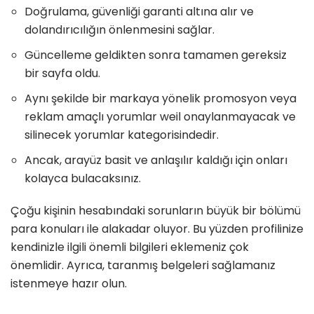
Doğrulama, güvenliği garanti altına alır ve
dolandırıcılığın önlenmesini sağlar.
Güncelleme geldikten sonra tamamen gereksiz
bir sayfa oldu.
Aynı şekilde bir markaya yönelik promosyon veya
reklam amaçlı yorumlar weil onaylanmayacak ve
silinecek yorumlar kategorisindedir.
Ancak, arayüz basit ve anlaşılır kaldığı için onları
kolayca bulacaksınız.
Çoğu kişinin hesabındaki sorunların büyük bir bölümü
para konuları ile alakadar oluyor. Bu yüzden profilinize
kendinizle ilgili önemli bilgileri eklemeniz çok
önemlidir. Ayrıca, taranmış belgeleri sağlamanız
istenmeye hazır olun.