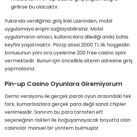
girilirse bu olacaktır.
Yukarıda verdiğimiz giriş linki üzerinden, mobil
uygulamaya erişim sağlayabilirsiniz. Mobil
uygulamanın amacı, kullanıcılara dilediği anda bahis
keyfini yaşatmaktır. PinUp sitesi 2000 TL ilk hoşgeldin
bonusunun yanı sıra üyelerine 200 free casino spini
vermektedir. Bunun için öncelikle sitenin adresine giriş
yapmalısınız.
Pin-up Casino Oyunlara Giremiyorum
Demo versiyonu ile gerçek paralı oyun arasındaki tek
fark, kumarbazlara gerçek para değil sanal chipler
verilmesidir. Sanırım bu para tarnsferi eft
seçeneğinin riskleri ile boğuşamayacak boyutta olan
casinolar manuel bir yöntem bulmuşlar.