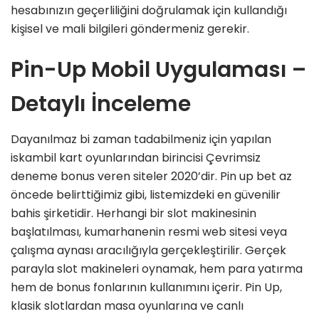
hesabınızın geçerliliğini doğrulamak için kullandığı
kişisel ve mali bilgileri göndermeniz gerekir.
Pin-Up Mobil Uygulaması –
Detaylı İnceleme
Dayanılmaz bi zaman tadabilmeniz için yapılan
iskambil kart oyunlarından birincisi Çevrimsiz
deneme bonus veren siteler 2020’dir. Pin up bet az
öncede belirttiğimiz gibi, listemizdeki en güvenilir
bahis şirketidir. Herhangi bir slot makinesinin
başlatılması, kumarhanenin resmi web sitesi veya
çalışma aynası aracılığıyla gerçekleştirilir. Gerçek
parayla slot makineleri oynamak, hem para yatırma
hem de bonus fonlarının kullanımını içerir. Pin Up,
klasik slotlardan masa oyunlarına ve canlı