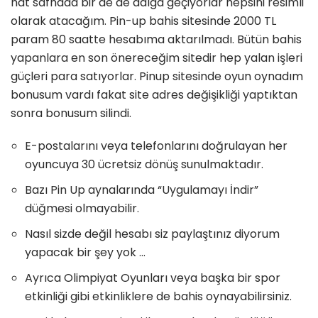
hat safhada bir de de dalga geçiyorlar hepsini resimli
olarak atacağım. Pin-up bahis sitesinde 2000 TL
param 80 saatte hesabıma aktarılmadı. Bütün bahis
yapanlara en son önereceğim sitedir hep yalan işleri
güçleri para satıyorlar. Pinup sitesinde oyun oynadım
bonusum vardı fakat site adres değişikliği yaptıktan
sonra bonusum silindi.
E-postalarını veya telefonlarını doğrulayan her
oyuncuya 30 ücretsiz dönüş sunulmaktadır.
Bazı Pin Up aynalarında “Uygulamayı İndir”
düğmesi olmayabilir.
Nasıl sizde değil hesabı siz paylaştınız diyorum
yapacak bir şey yok …
Ayrıca Olimpiyat Oyunları veya başka bir spor
etkinliği gibi etkinliklere de bahis oynayabilirsiniz.