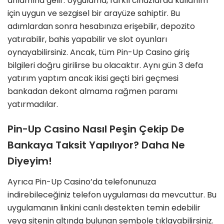
anlamına gelir. Uygulama, farklı cihazlarda kullanım
için uygun ve sezgisel bir arayüze sahiptir. Bu
adımlardan sonra hesabınıza erişebilir, depozito
yatırabilir, bahis yapabilir ve slot oyunları
oynayabilirsiniz. Ancak, tüm Pin-Up Casino giriş
bilgileri doğru girilirse bu olacaktır. Aynı gün 3 defa
yatırım yaptım ancak ikisi geçti biri geçmesi
bankadan dekont almama rağmen paramı
yatırmadılar.
Pin-Up Casino Nasıl Peşin Çekip De
Bankaya Taksit Yapılıyor? Daha Ne
Diyeyim!
Ayrıca Pin-Up Casino’da telefonunuza
indirebileceğiniz telefon uygulaması da mevcuttur. Bu
uygulamanın linkini canlı destekten temin edebilir
veya sitenin altında bulunan sembole tıklayabilirsiniz.