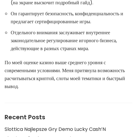
(на экране выскочит подробный гайд).
Он гарантирует безопасность, конфиденциальность и
предлагает сертифицированные игры.
Отдельного внимания заслуживает внутреннее
законодательное регулирование игорного бизнеса,
действующие в разных странах мира.
По моей оценке казино выше среднего уровня с
современными условиями. Меня притянула возможность
расчитываться криптой, слоты моей тематики и быстрый
вывод.
Recent Posts
Slottica Najlepsze Gry Demo Lucky Cash’N