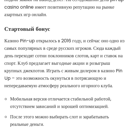
casino online имеет позитивную репутацию на рынке
азартных игр онлайн.
Стартовый бонус
Казино Pin-up открылось в 2016 году, и сейчас оно одно из
самых популярных в среде русских игроков. Сюда каждый
день переходят сотни поклонников слотов, карт и ставок на
спорт. Клуб предлагает выгодные акции и розыгрыш
крупных джекпотов. Играть с живым дилером в казино Pin
Up – это возможность окунуться в потрясающую и
непередаваемую атмосферу реального игорного клуба.
Мобильная версия отличается стабильной работой,
отсутствием зависаний и хорошей оптимизацией.
После этого можно выбирать слот и зарабатывать
реальные деньги.