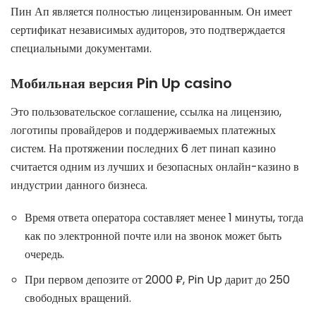
Пин Ап является полностью лицензированным. Он имеет
сертификат независимых аудиторов, это подтверждается
специальными документами.
Мобильная версия Pin Up casino
Это пользовательское соглашение, ссылка на лицензию,
логотипы провайдеров и поддерживаемых платежных
систем. На протяжении последних 6 лет пинап казино
считается одним из лучших и безопасных онлайн-казино в
индустрии данного бизнеса.
Время ответа оператора составляет менее 1 минуты, тогда
как по электронной почте или на звонок может быть
очередь.
При первом депозите от 2000 ₽, Pin Up дарит до 250
свободных вращений.