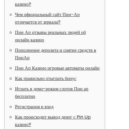
казино?
Чем официальный сайт Пин-Ап
отличается от зеркала?
Пин Ап отзывы реальных людей об
онлайн казино
Пополнение депозита и снятие средств в
ПинАп
Пин Ап Казино игровые автоматы онлайн
Как правильно отыграть бонус
Играть в демо-режим слотов Пин ап
бесплатно
Регистрация и вход
Как происходит вывод денег с Pin Up
казино?