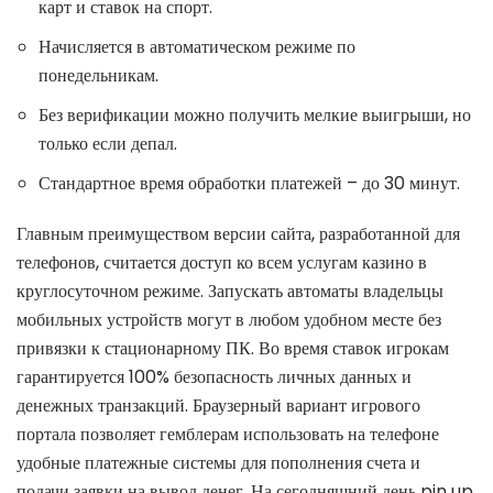
карт и ставок на спорт.
Начисляется в автоматическом режиме по
понедельникам.
Без верификации можно получить мелкие выигрыши, но
только если депал.
Стандартное время обработки платежей – до 30 минут.
Главным преимуществом версии сайта, разработанной для
телефонов, считается доступ ко всем услугам казино в
круглосуточном режиме. Запускать автоматы владельцы
мобильных устройств могут в любом удобном месте без
привязки к стационарному ПК. Во время ставок игрокам
гарантируется 100% безопасность личных данных и
денежных транзакций. Браузерный вариант игрового
портала позволяет гемблерам использовать на телефоне
удобные платежные системы для пополнения счета и
подачи заявки на вывод денег. На сегодняшний день pin up