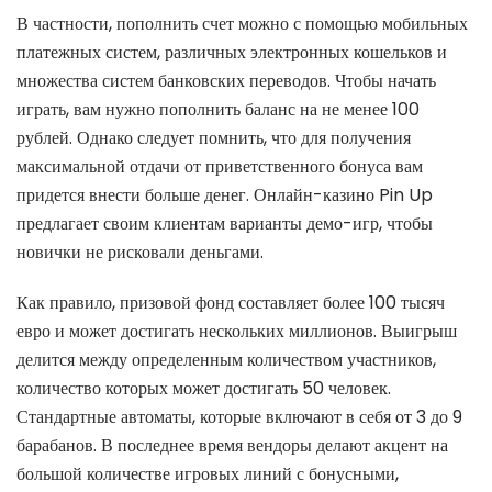
В частности, пополнить счет можно с помощью мобильных
платежных систем, различных электронных кошельков и
множества систем банковских переводов. Чтобы начать
играть, вам нужно пополнить баланс на не менее 100
рублей. Однако следует помнить, что для получения
максимальной отдачи от приветственного бонуса вам
придется внести больше денег. Онлайн-казино Pin Up
предлагает своим клиентам варианты демо-игр, чтобы
новички не рисковали деньгами.
Как правило, призовой фонд составляет более 100 тысяч
евро и может достигать нескольких миллионов. Выигрыш
делится между определенным количеством участников,
количество которых может достигать 50 человек.
Стандартные автоматы, которые включают в себя от 3 до 9
барабанов. В последнее время вендоры делают акцент на
большой количестве игровых линий с бонусными,