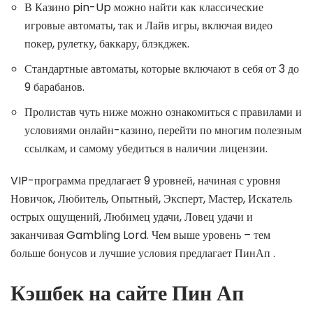
В Казино pin-Up можно найти как классические
игровые автоматы, так и Лайв игры, включая видео
покер, рулетку, баккару, блэкджек.
Стандартные автоматы, которые включают в себя от 3 до
9 барабанов.
Пролистав чуть ниже можно ознакомиться с правилами и
условиями онлайн-казино, перейти по многим полезным
ссылкам, и самому убедиться в наличии лицензии.
VIP-программа предлагает 9 уровней, начиная с уровня
Новичок, Любитель, Опытный, Эксперт, Мастер, Искатель
острых ощущений, Любимец удачи, Ловец удачи и
заканчивая Gambling Lord. Чем выше уровень – тем
больше бонусов и лучшие условия предлагает ПинАп .
Кэшбек на сайте Пин Ап