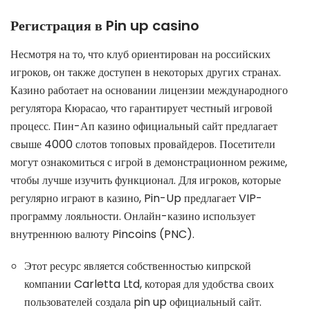
Регистрация в Pin up casino
Несмотря на то, что клуб ориентирован на российских
игроков, он также доступен в некоторых других странах.
Казино работает на основании лицензии международного
регулятора Кюрасао, что гарантирует честный игровой
процесс. Пин-Ап казино официальный сайт предлагает
свыше 4000 слотов топовых провайдеров. Посетители
могут ознакомиться с игрой в демонстрационном режиме,
чтобы лучше изучить функционал. Для игроков, которые
регулярно играют в казино, Pin-Up предлагает VIP-
программу лояльности. Онлайн-казино использует
внутреннюю валюту Pincoins (PNC).
Этот ресурс является собственностью кипрской
компании Carletta Ltd, которая для удобства своих
пользователей создала pin up официальный сайт.