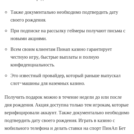
Также документально необходимо подтвердить дату
своего рождения.
При подписке на рассылку геймеры получают письма с
новыми акциями.
Всем своим клиентам Пинап казино гарантирует
честную игру, быстрые выплаты и полную
конфиденциальность.
Это известный провайдер, который раньше выпускал
слот-машины для наземных казино.
Получить подарок можно в течение недели до или после
дня рождения. Акция доступна только тем игрокам, которые
верифицировали аккаунт. Также документально необходимо
подтвердить дату своего рождения. Играть в казино с
мобильного телефона и делать ставки на спорт ПинАп Бет