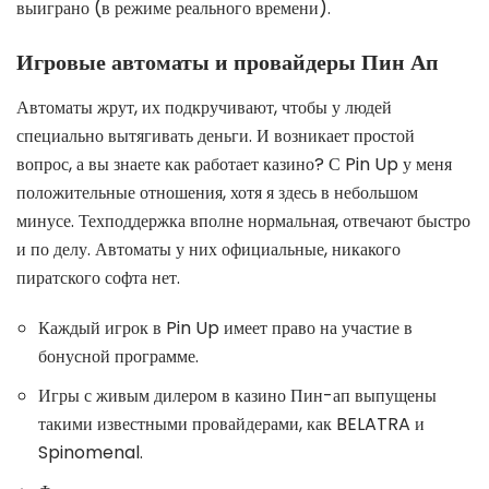
выиграно (в режиме реального времени).
Игровые автоматы и провайдеры Пин Ап
Автоматы жрут, их подкручивают, чтобы у людей
специально вытягивать деньги. И возникает простой
вопрос, а вы знаете как работает казино? С Pin Up у меня
положительные отношения, хотя я здесь в небольшом
минусе. Техподдержка вполне нормальная, отвечают быстро
и по делу. Автоматы у них официальные, никакого
пиратского софта нет.
Каждый игрок в Pin Up имеет право на участие в
бонусной программе.
Игры с живым дилером в казино Пин-ап выпущены
такими известными провайдерами, как BELATRA и
Spinomenal.