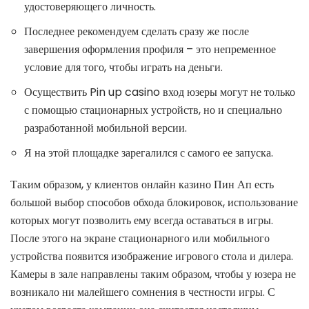
удостоверяющего личность.
Последнее рекомендуем сделать сразу же после
завершения оформления профиля – это непременное
условие для того, чтобы играть на деньги.
Осуществить Pin up casino вход юзеры могут не только
с помощью стационарных устройств, но и специально
разработанной мобильной версии.
Я на этой площадке зарегалился с самого ее запуска.
Таким образом, у клиентов онлайн казино Пин Ап есть
большой выбор способов обхода блокировок, использование
которых могут позволить ему всегда оставаться в игры.
После этого на экране стационарного или мобильного
устройства появится изображение игрового стола и дилера.
Камеры в зале направлены таким образом, чтобы у юзера не
возникало ни малейшего сомнения в честности игры. С