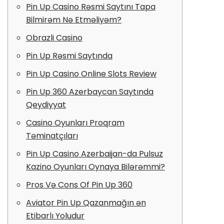
Pin Up Casino Rəsmi Saytını Tapa
Bilmirəm Nə Etməliyəm?
Obrazli Casino
Pin Up Rəsmi Saytında
Pin Up Casino Online Slots Review
Pin Up 360 Azerbaycan Saytında
Qeydiyyat
Casino Oyunları Proqram
Təminatçıları
Pin Up Casino Azerbaijan-da Pulsuz
Kazino Oyunları Oynaya Bilərəmmi?
Pros Və Cons Of Pin Up 360
Aviator Pin Up Qazanmağın ən
Etibarlı Yoludur