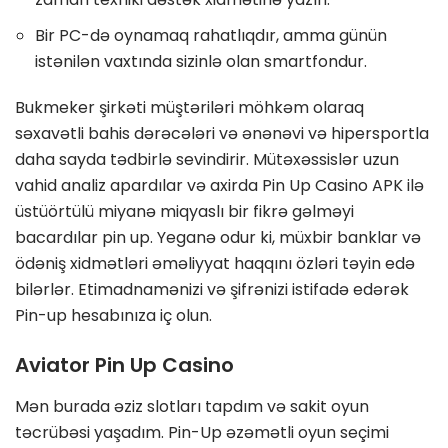
Bir PC-də oynamaq rahatlıqdır, amma günün
istənilən vaxtında sizinlə olan smartfondur.
Bukmeker şirkəti müştəriləri möhkəm olaraq
səxavətli bahis dərəcələri və ənənəvi və hipersportla
daha sayda tədbirlə sevindirir. Mütəxəssislər uzun
vahid analiz apardılar və axirda Pin Up Casino APK ilə
üstüörtülü miyanə miqyaslı bir fikrə gəlməyi
bacardılar pin up. Yeganə odur ki, müxbir banklar və
ödəniş xidmətləri əməliyyat haqqını özləri təyin edə
bilərlər. Etimadnamənizi və şifrənizi istifadə edərək
Pin-up hesabınıza iç olun.
Aviator Pin Up Casino
Mən burada əziz slotları tapdım və sakit oyun
təcrübəsi yaşadım. Pin-Up əzəmətli oyun seçimi