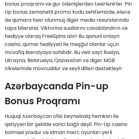
bonus proqramı və gur ödənişlərdən təsirlənirlər. Pin
Up bonus zəmanətli promo kodu səhifəmizdə, eləcə
də qumara həsr olunmuş digər media resurslarında
tapa bilərsiniz. Viktorina suallarını cavablandırın və
hədiyyə olaraq FreeSpins alın! Bu qanuni onlayn
casino, qumar fəaliyyəti ilə məşğul olanlar üçün
müvafiq lisenziyaya sahibdir. Bu veb sayt Rusiya,
Ukrayna, Belarusiya, Qazaxıstan və digər MDB
ölkələrində mövcuddur və xeyli dilləri dəstəkləyir.
Azərbaycanda Pin-up
Bonus Proqramı
Hüquqi Azərbaycan ofisi beynəlxalq həmkarı ilə
qətiyyən bir şəkildə xarici bağlı deyil. Pin-Up casino
bölməsi yoxdur və idman mərc oyunları yerli