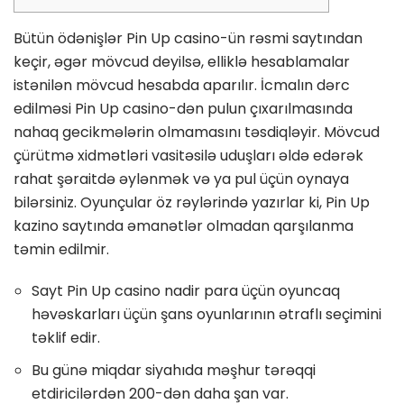
Bütün ödənişlər Pin Up casino-ün rəsmi saytından
keçir, əgər mövcud deyilsə, elliklə hesablamalar
istənilən mövcud hesabda aparılır. İcmalın dərc
edilməsi Pin Up casino-dən pulun çıxarılmasında
nahaq gecikmələrin olmamasını təsdiqləyir. Mövcud
çürütmə xidmətləri vasitəsilə uduşları əldə edərək
rahat şəraitdə əylənmək və ya pul üçün oynaya
bilərsiniz. Oyunçular öz rəylərində yazırlar ki, Pin Up
kazino saytında əmanətlər olmadan qarşılanma
təmin edilmir.
Sayt Pin Up casino nadir para üçün oyuncaq
həvəskarları üçün şans oyunlarının ətraflı seçimini
təklif edir.
Bu günə miqdar siyahıda məşhur tərəqqi
etdiricilərdən 200-dən daha şan var.