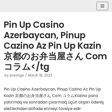
Skip
to
content
Pin Up Casino
Azerbaycan, Pinup
Cazino Az Pin Up Kazin
京都のお弁当屋さん Com
コラム</tg
by
prestige
March 18, 2023
Pin Up Casino Azerbaycan, Pinup Cazino Az Pin Up
Kazin 京都のお弁当屋さん Com コラム
Kazino para
yatırmaq və sonradan çıxarmaq üçün oxşarı ödəniş
alətlərindən istifadə etməyi tövsiyə edir.