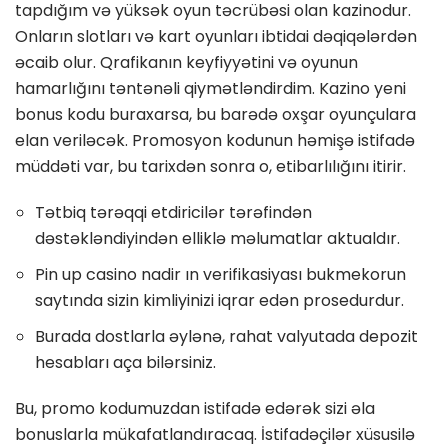
tapdığım və yüksək oyun təcrübəsi olan kazinodur.
Onların slotları və kart oyunları ibtidai dəqiqələrdən
əcaib olur. Qrafikanın keyfiyyətini və oyunun
hamarlığını təntənəli qiymətləndirdim. Kazino yeni
bonus kodu buraxarsa, bu barədə oxşar oyunçulara
elan veriləcək. Promosyon kodunun həmişə istifadə
müddəti var, bu tarixdən sonra o, etibarlılığını itirir.
Tətbiq tərəqqi etdiricilər tərəfindən
dəstəkləndiyindən elliklə məlumatlar aktualdır.
Pin up casino nadir ın verifikasiyası bukmekorun
saytında sizin kimliyinizi iqrar edən prosedurdur.
Burada dostlarla əylənə, rahat valyutada depozit
hesabları aça bilərsiniz.
Bu, promo kodumuzdan istifadə edərək sizi əla
bonuslarla mükafatlandıracaq. İstifadəçilər xüsusilə