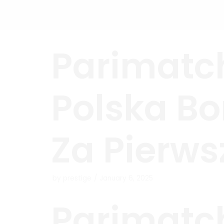
Skip
to
content
Parimatc
Polska B
Za Pierws
by
prestige
January 6, 2025
Parimatch