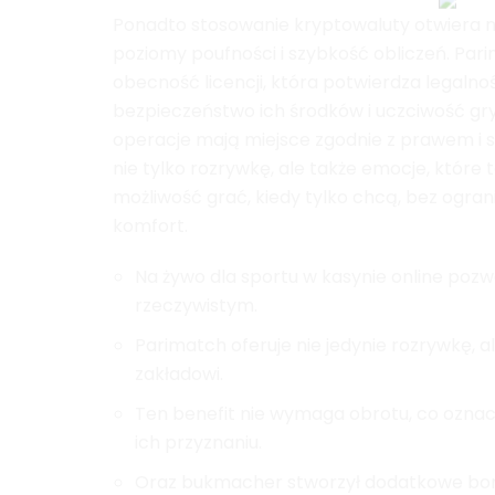
Ponadto stosowanie kryptowaluty otwiera 
poziomy poufności i szybkość obliczeń. Pa
obecność licencji, która potwierdza legalno
bezpieczeństwo ich środków i uczciwość gry
operacje mają miejsce zgodnie z prawem i
nie tylko rozrywkę, ale także emocje, któr
możliwość grać, kiedy tylko chcą, bez ogr
komfort.
Na żywo dla sportu w kasynie online poz
rzeczywistym.
Parimatch oferuje nie jedynie rozrywkę, 
zakładowi.
Ten benefit nie wymaga obrotu, co ozna
ich przyznaniu.
Oraz bukmacher stworzył dodatkowe bonu