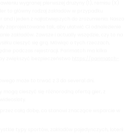
wieniu wygranej pierwszej drużyny (1), remisu (X)
order to główny rodzaj zakładów w przypadku
and i jeden z najłatwiejszych do zrozumienia. Nasza
ały zaprojektowane tak, aby ułatwić Ci odnalezienie
anie zakładów. Zawsze i actually wszędzie, czy to na
siłku cieszyć się grą. Mówiąc o tych rzeczach,
dne podczas rejestracji. Parimatch ma kilka
aby zwiększyć bezpieczeństwo
https://parimatch-
ego może to trwać z 3 do several dni.
y mogą cieszyć się różnorodną ofertą gier, z
ideosloty.
 przez całą dobę, co stanowi znaczące wsparcie w
ystkie typy sportów, zakładów pojedynczych, loterii