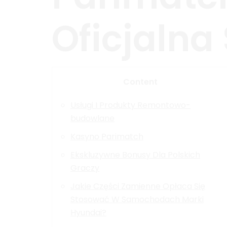
Oficjalna
Content
Usługi I Produkty Remontowo-
budowlane
Kasyno Parimatch
Ekskluzywne Bonusy Dla Polskich
Graczy
Jakie Części Zamienne Opłaca Się
Stosować W Samochodach Marki
Hyundai?