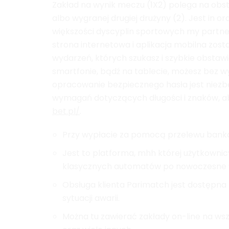
Zakład na wynik meczu (1X2) polega na obsta
albo wygranej drugiej drużyny (2). Jest in 
większości dyscyplin sportowych my partner 
strona internetowa i aplikacja mobilna zost
wydarzeń, których szukasz i szybkie obstawi
smartfonie, bądź na tablecie, możesz bez wy
opracowanie bezpiecznego hasła jest niezbę
wymagań dotyczących długości i znaków, 
bet.pl/
.
Przy wypłacie za pomocą przelewu bankow
Jest to platforma, mhh której użytkownic
klasycznych automatów po nowoczesne w
Obsługa klienta Parimatch jest dostępna
sytuacji awarii.
Można tu zawierać zakłady on-line na wsz