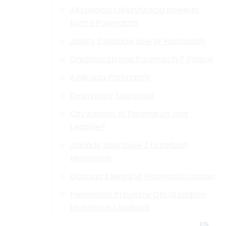
Aktywacja I Weryfikacja Nowego
Konta Parimatch
Zalety Zakładów Live W Parimatch
Oficjalna Strona Parimatch T Polsce
Aplikacja Parimatch
Dyscypliny Sportowe
Czy Kasyno W Parimatch Jest
Legalne?
Zakłady Sportowe Z Urządzeń
Mobilnych
Obsługa Klienta W Parimatch Casino
Parimatch Przyjazny Dla Urządzeń
Mobilnych I Aplikacji