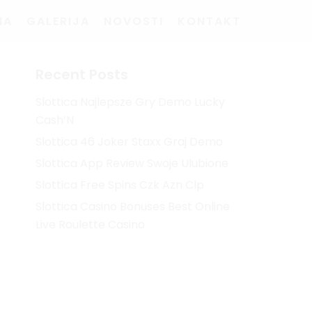
MA
GALERIJA
NOVOSTI
KONTAKT
Recent Posts
Slottica Najlepsze Gry Demo Lucky
Cash’N
Slottica 46 Joker Staxx Graj Demo
Slottica App Review Swoje Ulubione
Slottica Free Spins Czk Azn Clp
Slottica Casino Bonuses Best Online
Live Roulette Casino