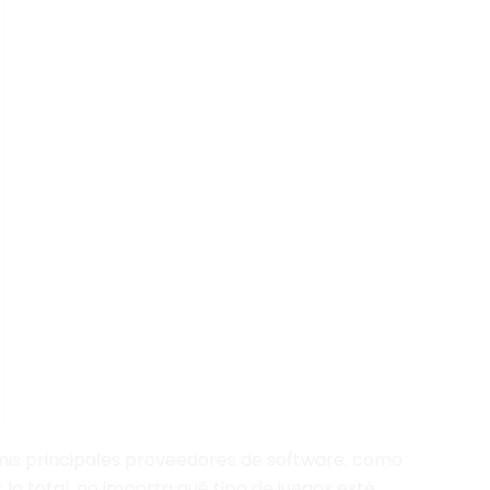
 mis principales proveedores de software, como
lo total, no importa qué tipo de juegos esté