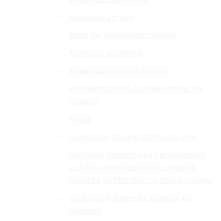
Apuestas En Vivo
Bono De Bienvenida Codere
Atención Al Cliente
Apuestas Durante Directo
Problemas Para Aceder Pagina De
Codere
Pagos
Juegos De On Line Casino En Vivo
Softswiss Aumenta La Participación
Con Una Integración De Livespins
Durante Su Plataforma Sobre Casino
¿qué Color Bueno Es Apostar En
Codere?