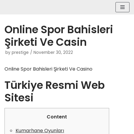
Skip
to
content
Online Spor Bahisleri
Şirketi Ve Casin
by
prestige
November 30, 2022
Online Spor Bahisleri Şirketi Ve Casino
Türkiye Resmi Web
Sitesi
Content
Kumarhane Oyunları