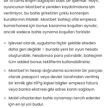
bir ortama erişim sağlayan basit bir işlemdir. Hayır,
oyuncunun Mostbet’e yeniden kaydolmasına izin
verilmiyor, bu bahis şirketinin çoklu kontenjan
kurallarının ihlalidir. Mostbet bahisçi ofisi empieza
kumarhanesi için bonus kazanma koşulları aynıdır,
ancak sadece bahis oynama koşulları farklıdır.
İşlevsel olarak, uygulama hiçbir şekilde siteden
daha geri değildir – burada yeni bir oyun hesabı
oluşturabilir, hesabınıza para yatırabilir, bahisçinin
tüm added bonus tekliflerini kullanabilirsiniz.
Mostbet’in hesap doğrulama sürecinin bir parçası
olarak pasaport veya devlet tarafından verilmiş
bir kimlik gibi till?g kişisel bilgiler empieza fatura
veya banka ekstresi gibi adres kanıtı sağlayın.
Mobil cihazlardan bahis oynamayı tercih edenler
için en iyi yol budur.