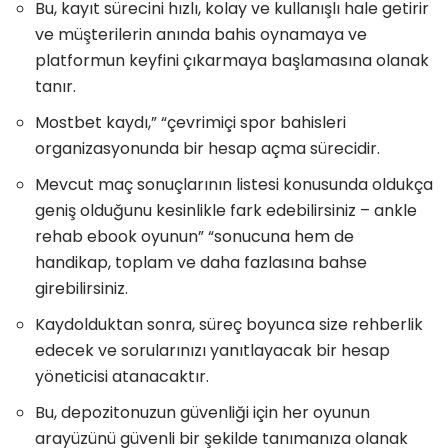
Bu, kayıt sürecini hızlı, kolay ve kullanışlı hale getirir
ve müşterilerin anında bahis oynamaya ve
platformun keyfini çıkarmaya başlamasına olanak
tanır.
Mostbet kaydı,” “çevrimiçi spor bahisleri
organizasyonunda bir hesap açma sürecidir.
Mevcut maç sonuçlarının listesi konusunda oldukça
geniş olduğunu kesinlikle fark edebilirsiniz – ankle
rehab ebook oyunun” “sonucuna hem de
handikap, toplam ve daha fazlasına bahse
girebilirsiniz.
Kaydolduktan sonra, süreç boyunca size rehberlik
edecek ve sorularınızı yanıtlayacak bir hesap
yöneticisi atanacaktır.
Bu, depozitonuzun güvenliği için her oyunun
arayüzünü güvenli bir şekilde tanımanıza olanak