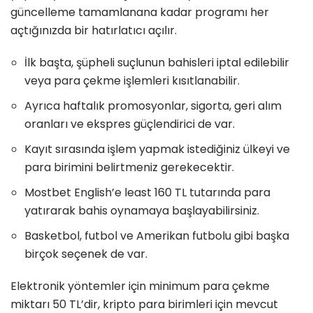
güncelleme tamamlanana kadar programı her
açtığınızda bir hatırlatıcı açılır.
İlk başta, şüpheli suçlunun bahisleri iptal edilebilir
veya para çekme işlemleri kısıtlanabilir.
Ayrıca haftalık promosyonlar, sigorta, geri alım
oranları ve ekspres güçlendirici de var.
Kayıt sırasında işlem yapmak istediğiniz ülkeyi ve
para birimini belirtmeniz gerekecektir.
Mostbet English’e least 160 TL tutarında para
yatırarak bahis oynamaya başlayabilirsiniz.
Basketbol, ​​futbol ve Amerikan futbolu gibi başka
birçok seçenek de var.
Elektronik yöntemler için minimum para çekme
miktarı 50 TL’dir, kripto para birimleri için mevcut