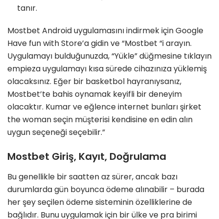
tanır.
Mostbet Android uygulamasını indirmek için Google
Have fun with Store’a gidin ve “Mostbet “i arayın.
Uygulamayı bulduğunuzda, “Yükle” düğmesine tıklayın
empieza uygulamayı kısa sürede cihazınıza yüklemiş
olacaksınız. Eğer bir basketbol hayranıysanız,
Mostbet’te bahis oynamak keyifli bir deneyim
olacaktır. Kumar ve eğlence internet bunları şirket
the woman seçin müşterisi kendisine en edin alın
uygun seçeneği seçebilir.”
Mostbet Giriş, Kayıt, Doğrulama
Bu genellikle bir saatten az sürer, ancak bazı
durumlarda gün boyunca ödeme alınabilir – burada
her şey seçilen ödeme sisteminin özelliklerine de
bağlıdır. Bunu uygulamak için bir ülke ve pra birimi