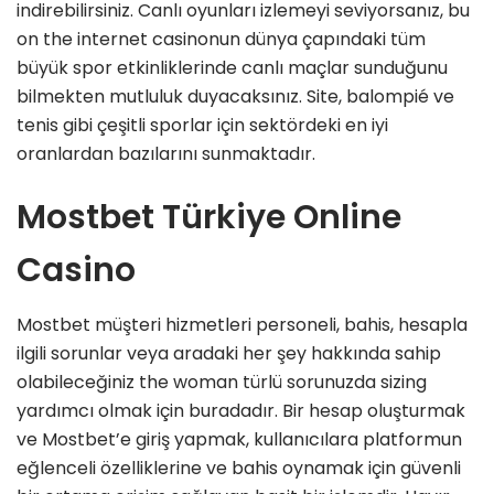
indirebilirsiniz. Canlı oyunları izlemeyi seviyorsanız, bu
on the internet casinonun dünya çapındaki tüm
büyük spor etkinliklerinde canlı maçlar sunduğunu
bilmekten mutluluk duyacaksınız. Site, balompié ve
tenis gibi çeşitli sporlar için sektördeki en iyi
oranlardan bazılarını sunmaktadır.
Mostbet Türkiye Online
Casino
Mostbet müşteri hizmetleri personeli, bahis, hesapla
ilgili sorunlar veya aradaki her şey hakkında sahip
olabileceğiniz the woman türlü sorunuzda sizing
yardımcı olmak için buradadır. Bir hesap oluşturmak
ve Mostbet’e giriş yapmak, kullanıcılara platformun
eğlenceli özelliklerine ve bahis oynamak için güvenli