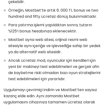
çekebilir.
Örneğin, Mostbet’te artık 6. 000 TL bonus ve two
hundred and fifty ücretsiz dönüş bulunmaktadır.
Para yatırma işlemi yapıldıktan sonra, tutarın
%125’i bonus hesabınıza eklenecektir.
Mostbet ayna web sitesi, orijinal resmi web
sitesiyle aynı içeriğe ve işlevselliğe sahip bir yedek
ya da alternatif web sitesidir.
Ancak ücretsiz mod, oyuncular için kendileri için
yeni bir makineyi test edebilmeleri ve gerçek afin
de kaybetme riski olmadan bazı oyun stratejilerini
test edebilmeleri için yararlıdır.
Uygulamayı çevrimiçi indirin ve Mostbet’ten sayısız
kazanç elde edin. Aynı zamanda Mostbet
uygulamasını cihazınıza tamamen ücretsiz olarak