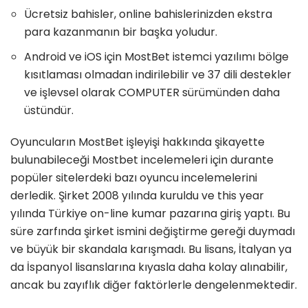
Ücretsiz bahisler, online bahislerinizden ekstra
para kazanmanın bir başka yoludur.
Android ve iOS için MostBet istemci yazılımı bölge
kısıtlaması olmadan indirilebilir ve 37 dili destekler
ve işlevsel olarak COMPUTER sürümünden daha
üstündür.
Oyuncuların MostBet işleyişi hakkında şikayette
bulunabileceği Mostbet incelemeleri için durante
popüler sitelerdeki bazı oyuncu incelemelerini
derledik. Şirket 2008 yılında kuruldu ve this year
yılında Türkiye on-line kumar pazarına giriş yaptı. Bu
süre zarfında şirket ismini değiştirme gereği duymadı
ve büyük bir skandala karışmadı. Bu lisans, İtalyan ya
da İspanyol lisanslarına kıyasla daha kolay alınabilir,
ancak bu zayıflık diğer faktörlerle dengelenmektedir.