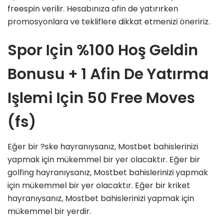
freespin verilir. Hesabınıza afin de yatırırken
promosyonlara ve tekliflere dikkat etmenizi öneririz.
Spor Için %100 Hoş Geldin
Bonusu + 1 Afin De Yatırma
Işlemi Için 50 Free Moves
(fs)
Eğer bir ?ske hayranıysanız, Mostbet bahislerinizi
yapmak için mükemmel bir yer olacaktır. Eğer bir
golfing hayranıysanız, Mostbet bahislerinizi yapmak
için mükemmel bir yer olacaktır. Eğer bir kriket
hayranıysanız, Mostbet bahislerinizi yapmak için
mükemmel bir yerdir.