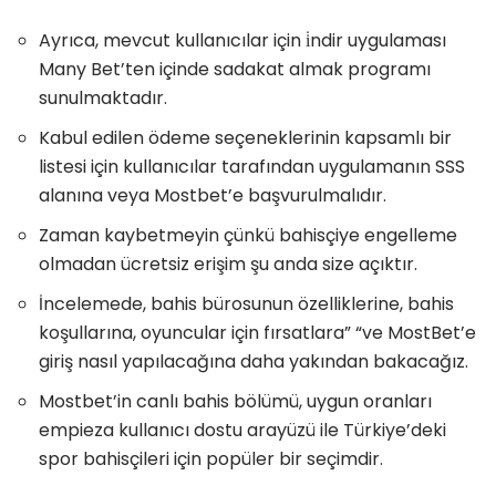
Ayrıca, mevcut kullanıcılar için i̇ndir uygulaması
Many Bet’ten içinde sadakat almak programı
sunulmaktadır.
Kabul edilen ödeme seçeneklerinin kapsamlı bir
listesi için kullanıcılar tarafından uygulamanın SSS
alanına veya Mostbet’e başvurulmalıdır.
Zaman kaybetmeyin çünkü bahisçiye engelleme
olmadan ücretsiz erişim şu anda size açıktır.
İncelemede, bahis bürosunun özelliklerine, bahis
koşullarına, oyuncular için fırsatlara” “ve MostBet’e
giriş nasıl yapılacağına daha yakından bakacağız.
Mostbet’in canlı bahis bölümü, uygun oranları
empieza kullanıcı dostu arayüzü ile Türkiye’deki
spor bahisçileri için popüler bir seçimdir.