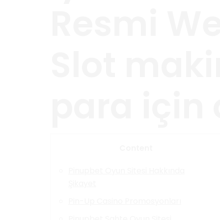
Resmi Web
Slot maki
para için
Content
Pinupbet Oyun Sitesi Hakkında
Şikayet
Pin-Up Casino Promosyonları
Pinupbet Sahte Oyun Sitesi