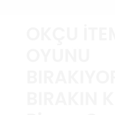
Skip
to
content
OKÇU İTE
OYUNU
BIRAKIYO
BIRAKIN 