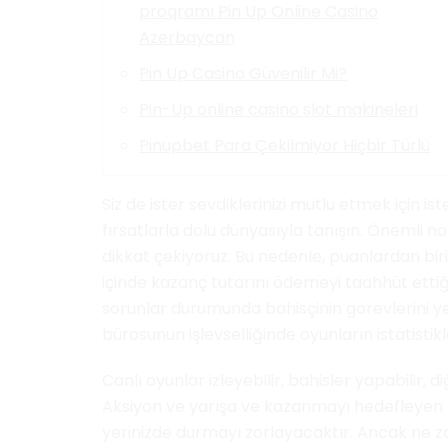
proqramı Pin Up Online Casino
Azerbaycan
Pin Up Casino Güvenilir Mi?
Pin-Up online casino slot makineleri
Pinupbet Para Çekilmiyor Hiçbir Türlü
Siz de ister sevdiklerinizi mutlu etmek için ist
fırsatlarla dolu dünyasıyla tanışın. Önemli n
dikkat çekiyoruz. Bu nedenle, puanlardan biri
içinde kazanç tutarını ödemeyi taahhüt ettiğ
sorunlar durumunda bahisçinin görevlerini y
bürosunun işlevselliğinde oyunların istatistikl
Canlı oyunlar izleyebilir, bahisler yapabilir, 
Aksiyon ve yarışa ve kazanmayı hedefleyen bir
yerinizde durmayı zorlayacaktır. Ancak ne za