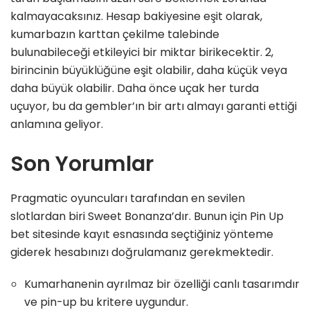
kalmayacaksınız. Hesap bakiyesine eşit olarak,
kumarbazın karttan çekilme talebinde
bulunabileceği etkileyici bir miktar birikecektir. 2,
birincinin büyüklüğüne eşit olabilir, daha küçük veya
daha büyük olabilir. Daha önce uçak her turda
uçuyor, bu da gembler’ın bir artı almayı garanti ettiği
anlamına geliyor.
Son Yorumlar
Pragmatic oyuncuları tarafından en sevilen
slotlardan biri Sweet Bonanza’dır. Bunun için Pin Up
bet sitesinde kayıt esnasında seçtiğiniz yönteme
giderek hesabınızı doğrulamanız gerekmektedir.
Kumarhanenin ayrılmaz bir özelliği canlı tasarımdır
ve pin-up bu kritere uygundur.