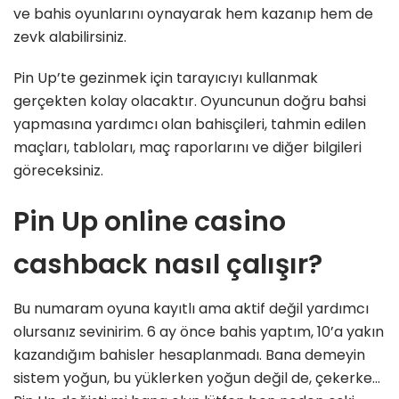
ve bahis oyunlarını oynayarak hem kazanıp hem de
zevk alabilirsiniz.
Pin Up’te gezinmek için tarayıcıyı kullanmak
gerçekten kolay olacaktır. Oyuncunun doğru bahsi
yapmasına yardımcı olan bahisçileri, tahmin edilen
maçları, tabloları, maç raporlarını ve diğer bilgileri
göreceksiniz.
Pin Up online casino
cashback nasıl çalışır?
Bu numaram oyuna kayıtlı ama aktif değil yardımcı
olursanız sevinirim. 6 ay önce bahis yaptım, 10’a yakın
kazandığım bahisler hesaplanmadı. Bana demeyin
sistem yoğun, bu yüklerken yoğun değil de, çekerke…