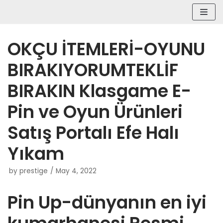
Skip
to
content
OKÇU İTEMLERİ-OYUNU
BIRAKIYORUMTEKLİF
BIRAKIN Klasgame E-
Pin ve Oyun Ürünleri
Satış Portalı Efe Halı
Yıkam
by
prestige
May 4, 2022
Pin Up-dünyanın en iyi