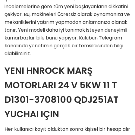
incelemelerine göre tüm yeni başlayanların dikkatini
çekiyor. Bu, makineleri ücretsiz olarak oynamanıza ve
mekaniklerini yatırım yapmadan anlamanıza olanak
tanır. Yeni modeli daha iyi tanımak isteyen deneyimli
kumarbazlar bile bunu yapıyor. Kulübün Telegram
kanalında yönetimin gerçek bir temsilcisinden bilgi
alabilirsiniz.
YENI HNROCK MARŞ
MOTORLARI 24 V 5KW 11 T
D1301-3708100 QDJ251AT
YUCHAI IÇIN
Her kullanıcı kayıt olduktan sonra kişisel bir hesap alır