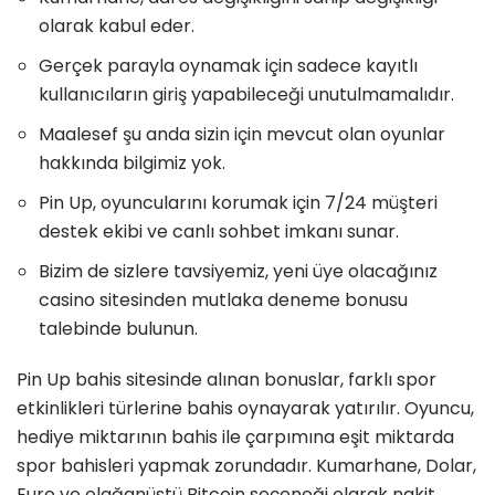
olarak kabul eder.
Gerçek parayla oynamak için sadece kayıtlı
kullanıcıların giriş yapabileceği unutulmamalıdır.
Maalesef şu anda sizin için mevcut olan oyunlar
hakkında bilgimiz yok.
Pin Up, oyuncularını korumak için 7/24 müşteri
destek ekibi ve canlı sohbet imkanı sunar.
Bizim de sizlere tavsiyemiz, yeni üye olacağınız
casino sitesinden mutlaka deneme bonusu
talebinde bulunun.
Pin Up bahis sitesinde alınan bonuslar, farklı spor
etkinlikleri türlerine bahis oynayarak yatırılır. Oyuncu,
hediye miktarının bahis ile çarpımına eşit miktarda
spor bahisleri yapmak zorundadır. Kumarhane, Dolar,
Euro ve olağanüstü Bitcoin seçeneği olarak nakit