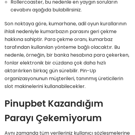
Rollercoaster, bu nedenle en yaygın soruların
cevabını aşağıda bulabilirsiniz.
Son noktaya göre, kumarhane, adil oyun kurallarının
ihlali nedeniyle kumarbazın parasını geri çekme
hakkına sahiptir. Para çekme oranı, kumarbaz
tarafından kullanılan yönteme bağlı olacaktır. Bu
nedenle, örneğin, bir banka hesabına para çekerken,
fonlar elektronik bir cüzdana çok daha hızlı
aktarılırken birkaç gün sürebilir. Pin-Up
organizasyonunun müşterileri, tanınmış üreticilerin
slot makinelerini kullanabilecekler.
Pinupbet Kazandığım
Parayı Çekemiyorum
Aynı zamanda tüm verileriniz kullanıcı sözleşmelerine