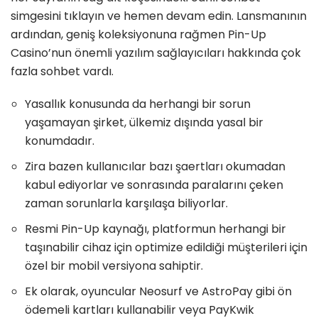
simgesini tıklayın ve hemen devam edin. Lansmanının
ardından, geniş koleksiyonuna rağmen Pin-Up
Casino’nun önemli yazılım sağlayıcıları hakkında çok
fazla sohbet vardı.
Yasallık konusunda da herhangi bir sorun
yaşamayan şirket, ülkemiz dışında yasal bir
konumdadır.
Zira bazen kullanıcılar bazı şaertları okumadan
kabul ediyorlar ve sonrasında paralarını çeken
zaman sorunlarla karşılaşa biliyorlar.
Resmi Pin-Up kaynağı, platformun herhangi bir
taşınabilir cihaz için optimize edildiği müşterileri için
özel bir mobil versiyona sahiptir.
Ek olarak, oyuncular Neosurf ve AstroPay gibi ön
ödemeli kartları kullanabilir veya PayKwik