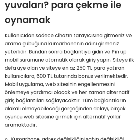
yuvaları? para çekme ile
oynamak
Kullanıcıdan sadece cihazın tarayıcısına gitmeniz ve
arama çubuğuna kumarhanenin adını girmeniz
yeterlidir. Bundan sonra bağlantıya gidin ve Pın up
mobil sürümüne otomatik olarak giriş yapın. Siteye ilk
defa üye olan ve siteye en az 250 TL para yatıran
kullanıcılara, 600 TL tutarında bonus verilmektedir.
Mobil uygulama, web sitesinin engellenmesini
önlemeye yardımcı olacak ve her zaman alternatif
giriş bağlantıları sağlayacaktır. Tüm bağlantıların
alakalı olmayabileceği gerçeğinden dolayı, birçok
oyuncu web sitesine girmek için alternatif yollar
aramaktadır.
Kumarhane, adres değişikliğini sahip değişikliği