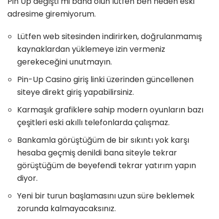
Pin Up değişti mi bana olun lütfen ben neden eski
adresime giremiyorum.
Lütfen web sitesinden indirirken, doğrulanmamış
kaynaklardan yüklemeye izin vermeniz
gerekeceğini unutmayın.
Pin-Up Casino giriş linki üzerinden güncellenen
siteye direkt giriş yapabilirsiniz.
Karmaşık grafiklere sahip modern oyunların bazı
çeşitleri eski akıllı telefonlarda çalışmaz.
Bankamla görüştüğüm de bir sıkıntı yok karşı
hesaba geçmiş denildi bana siteyle tekrar
görüştüğüm de beyefendi tekrar yatırım yapın
diyor.
Yeni bir turun başlamasını uzun süre beklemek
zorunda kalmayacaksınız.