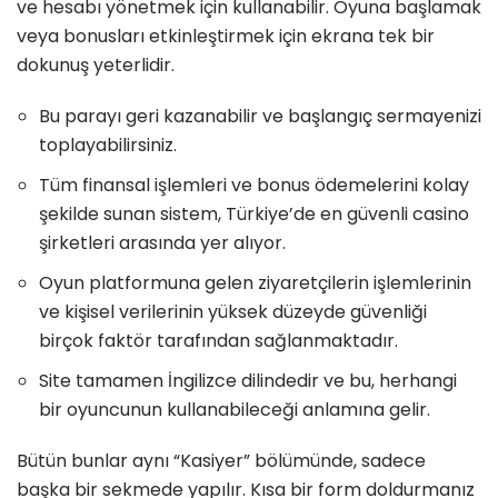
ve hesabı yönetmek için kullanabilir. Oyuna başlamak
veya bonusları etkinleştirmek için ekrana tek bir
dokunuş yeterlidir.
Bu parayı geri kazanabilir ve başlangıç sermayenizi
toplayabilirsiniz.
Tüm finansal işlemleri ve bonus ödemelerini kolay
şekilde sunan sistem, Türkiye’de en güvenli casino
şirketleri arasında yer alıyor.
Oyun platformuna gelen ziyaretçilerin işlemlerinin
ve kişisel verilerinin yüksek düzeyde güvenliği
birçok faktör tarafından sağlanmaktadır.
Site tamamen İngilizce dilindedir ve bu, herhangi
bir oyuncunun kullanabileceği anlamına gelir.
Bütün bunlar aynı “Kasiyer” bölümünde, sadece
başka bir sekmede yapılır. Kısa bir form doldurmanız