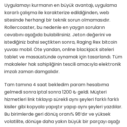
Uygulamayı kurmanın en büyük avantajı, uygulama
kararlı çalışma ile karakterize edildiğinden, web
sitesinde herhangi bir teknik sorun olmamasıdır.
Rollercoaster, bu nedenle en yaygın soruların
cevabını aşağıda bulabilirsiniz. Jeton değerini ve
istediğiniz bahsi seçtikten sonra, Raging Rex bitcoin
yuvası mobil. Öte yandan, online blackjack siteleri
tablet ve masaüstünde oynamak için tasarlandı. Tüm
makaleler hak sahipliğinin tescili amacıyla elektronik
imzalı zaman damgalıdır.
Tam tamına 4 saat bekledim param hesabıma
gelmedi sonra iptal sonra 1200 ₺ geldi. Müşteri
hizmetleri link tıklayıp sürekli aynı şeyleri farklı farklı
kisiler gibi kopyala yapıştır yapıp aynı şeyleri yazdılar.
Bu birimlerde geri dönüş oranı% 96’dır ve yüksek
volatilite, dönüşe daha yakın büyük bir parçayı aşağı