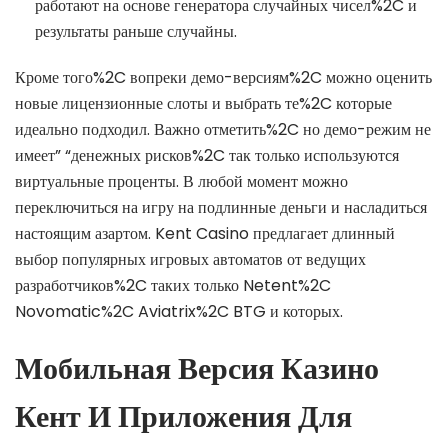
работают на основе генератора случайных чисел%2C и
результаты раньше случайны.
Кроме того%2C вопреки демо-версиям%2C можно оценить
новые лицензионные слоты и выбрать те%2C которые
идеально подходил. Важно отметить%2C но демо-режим не
имеет” “денежных рисков%2C так только используются
виртуальные проценты. В любой момент можно
переключиться на игру на подлинные деньги и насладиться
настоящим азартом. Kent Casino предлагает длинный
выбор популярных игровых автоматов от ведущих
разработчиков%2C таких только Netent%2C
Novomatic%2C Aviatrix%2C BTG и которых.
Мобильная Версия Казино
Кент И Приложения Для