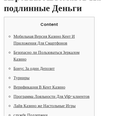
подлинные Деньги
Content
Мобильная Версия Казино Кент И
Приложения Для Смартфонов
Безопасно ли Пользоваться Зеркалом
Казино
Бонус За один Депозит
Турниры
Верификация В Кент Казино
Программа Лояльности Для Vip-клиентов
Лайв Казино же Настольные Игры
службу Поддержки