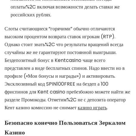
оплаты%2C включая возможности делать ставки же
российских рублях.
Слоты считающиеся “горячими” обычно отличаются
высоким процентом возврата ставок игрокам (RTP).
Однако стоит знать%2C что результаты вращений всегда
случайны же не гарантируют постоянной выигрыши.
Бездепозитный бонус в Kentcasino чаще всего
представлен а виде бесплатных спинов. Надо ввести но в
профиле («Мои бонусы и награды») и активировать.
Эксклюзивный код SPIN100FREE на бездеп а 100
фриспинов для Kent casino пребезбожно можете найти же
разделе Промокоды. Отметим%2C не с депозита оператор
Кент казино комиссию не снимает
казино играть
.
Безопасно конечно Пользоваться Зеркалом
Казино