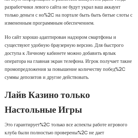
разработчики левого сайта не будут украл ваш аккаунт
только деньги с но%2C на портале быть быть битые слоты с
измененным программным обеспечением.
Но сайт хорошо адаптирован надзором смартфоны и
существуют удобную браузерную версию. Для быстрого
доступа к Личному кабинете можно добавить ярлык
оператора на главная экран телефона. Игрок получает такие
промопредложения за повышение количеству побед%2C
суммы депозитов и другие действовать.
Лайв Казино только
Настольные Игры
Это гарантирует%2C только все аспекты работе игрового
клуба были полностью проверены%2C не дает