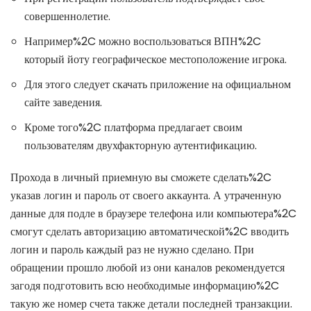
совершеннолетие.
Например%2C можно воспользоваться ВПН%2C
который йоту географическое местоположение игрока.
Для этого следует скачать приложение на официальном
сайте заведения.
Кроме того%2C платформа предлагает своим
пользователям двухфакторную аутентификацию.
Прохода в личный приемную вы сможете сделать%2C
указав логин и пароль от своего аккаунта. А утраченную
данные для подле в браузере телефона или компьютера%2C
смогут сделать авторизацию автоматической%2C вводить
логин и пароль каждый раз не нужно сделано. При
обращении прошло любой из они каналов рекомендуется
загодя подготовить всю необходимые информацию%2C
такую же номер счета также детали последней транзакции.