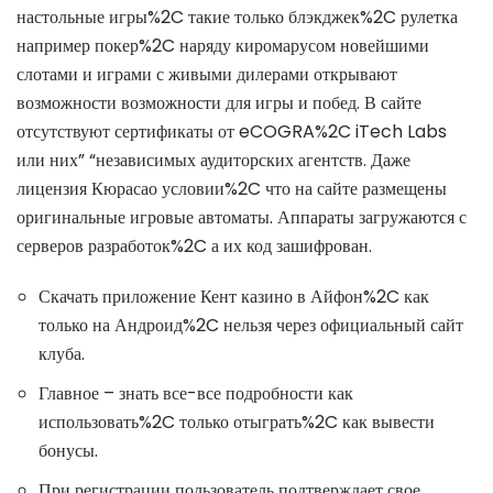
настольные игры%2C такие только блэкджек%2C рулетка
например покер%2C наряду киромарусом новейшими
слотами и играми с живыми дилерами открывают
возможности возможности для игры и побед. В сайте
отсутствуют сертификаты от eCOGRA%2C iTech Labs
или них” “независимых аудиторских агентств. Даже
лицензия Кюрасао условии%2C что на сайте размещены
оригинальные игровые автоматы. Аппараты загружаются с
серверов разработок%2C а их код зашифрован.
Скачать приложение Кент казино в Айфон%2C как
только на Андроид%2C нельзя через официальный сайт
клуба.
Главное – знать все-все подробности как
использовать%2C только отыграть%2C как вывести
бонусы.
При регистрации пользователь подтверждает свое