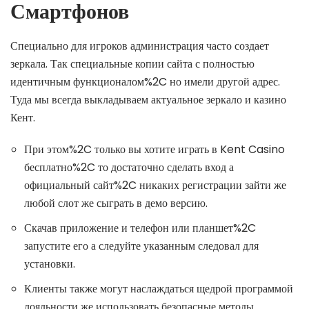
Смартфонов
Специально для игроков администрация часто создает
зеркала. Так специальные копии сайта с полностью
идентичным функционалом%2C но имели другой адрес.
Туда мы всегда выкладываем актуальное зеркало и казино
Кент.
При этом%2C только вы хотите играть в Kent Casino
бесплатно%2C то достаточно сделать вход а
официальный сайт%2C никаких регистрации зайти же
любой слот же сыграть в демо версию.
Скачав приложение и телефон или планшет%2C
запустите его а следуйте указанным следовал для
установки.
Клиенты также могут наслаждаться щедрой программой
лояльности же использовать безопасные методы