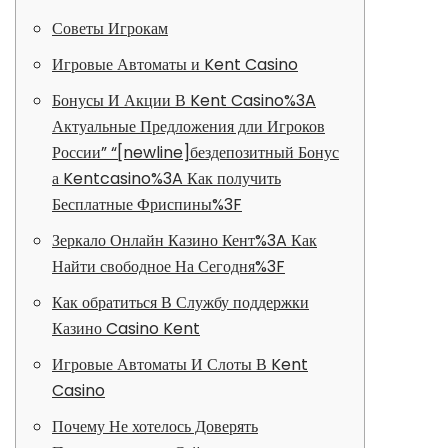
Советы Игрокам
Игровые Автоматы и Kent Casino
Бонусы И Акции В Kent Casino%3A
Актуальные Предложения дли Игроков
России” “[newline]бездепозитный Бонус
а Kentcasino%3A Как получить
Бесплатные Фриспины%3F
Зеркало Онлайн Казино Кент%3A Как
Найти свободное На Сегодня%3F
Как обратиться В Службу поддержки
Казино Casino Kent
Игровые Автоматы И Слоты В Kent
Casino
Почему Не хотелось Доверять