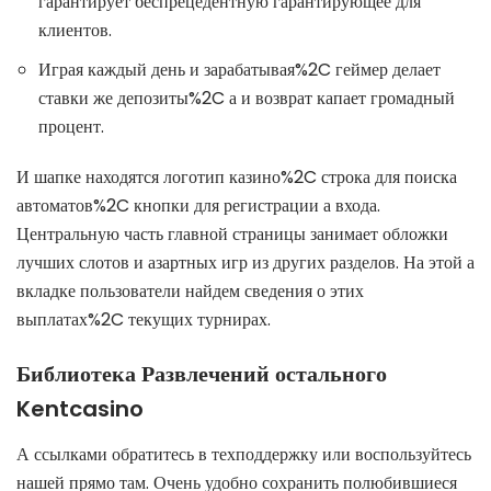
гарантирует беспрецедентную гарантирующее для
клиентов.
Играя каждый день и зарабатывая%2C геймер делает
ставки же депозиты%2C а и возврат капает громадный
процент.
И шапке находятся логотип казино%2C строка для поиска
автоматов%2C кнопки для регистрации а входа.
Центральную часть главной страницы занимает обложки
лучших слотов и азартных игр из других разделов. На этой а
вкладке пользователи найдем сведения о этих
выплатах%2C текущих турнирах.
Библиотека Развлечений остального
Kentcasino
А ссылками обратитесь в техподдержку или воспользуйтесь
нашей прямо там. Очень удобно сохранить полюбившиеся