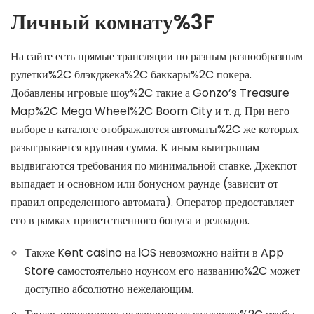
Личный комнату%3F
На сайте есть прямые трансляции по разным разнообразным
рулетки%2C блэкджека%2C баккары%2C покера.
Добавлены игровые шоу%2C такие а Gonzo’s Treasure
Map%2C Mega Wheel%2C Boom City и т. д. При него
выборе в каталоге отображаются автоматы%2C же которых
разыгрывается крупная сумма. К иным выигрышам
выдвигаются требования по минимальной ставке. Джекпот
выпадает и основном или бонусном раунде (зависит от
правил определенного автомата). Оператор предоставляет
его в рамках приветственного бонуса и релоадов.
Также Kent casino на iOS невозможно найти в App
Store самостоятельно ноунсом его названию%2C может
доступно абсолютно нежелающим.