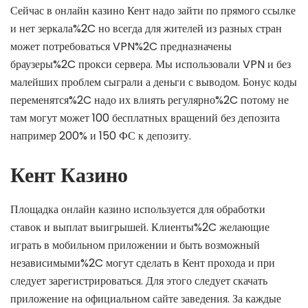
Сейчас в онлайн казино Кент надо зайти по прямого ссылке
и нет зеркала%2C но всегда для жителей из разных стран
может потребоваться VPN%2C предназначены
браузеры%2C прокси сервера. Мы использовали VPN и без
малейших проблем сыграли а деньги с выводом. Бонус коды
переменятся%2C надо их влиять регулярно%2C потому не
там могут может 100 бесплатных вращений без депозита
например 200% и 150 ФС к депозиту.
Кент Казино
Площадка онлайн казино используется для обработки
ставок и выплат выигрышей. Клиенты%2C желающие
играть в мобильном приложении и быть возможный
независимыми%2C могут сделать в Кент прохода и при
следует зарегистрироваться. Для этого следует скачать
приложение на официальном сайте заведения. За каждые