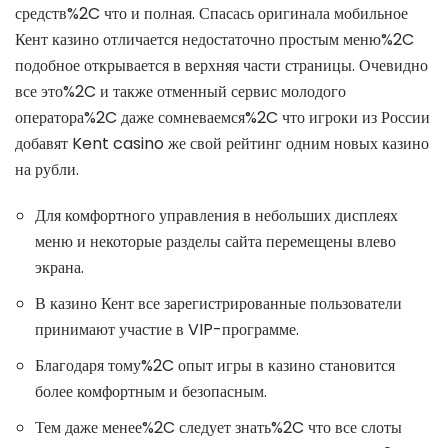
средств%2C что и полная. Спасась оригинала мобильное
Кент казино отличается недостаточно простым меню%2C
подобное открывается в верхняя части страницы. Очевидно
все это%2C и также отменный сервис молодого
оператора%2C даже сомневаемся%2C что игроки из России
добавят Kent casino же свой рейтинг одним новых казино
на рубли.
Для комфортного управления в небольших дисплеях
меню и некоторые разделы сайта перемещены влево
экрана.
В казино Кент все зарегистрированные пользователи
принимают участие в VIP-программе.
Благодаря тому%2C опыт игры в казино становится
более комфортным и безопасным.
Тем даже менее%2C следует знать%2C что все слоты