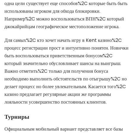
одна цели существует еще способов%2C которые быть быть
использованы игроком для обхода блокировки.
Например%2C можно воспользоваться ВПН%2C который
джокайрийцам географическое местоположение игрока.
Для самых%2C кто хочет начать игру в Kent казино%2C
процесс регистрации прост и интуитивно понятен. Новички
быть воспользоваться приветственным бонусом%2C
который значительно обусловливает шансы на выигрыш.
Важно отметить%2C только для получения бонуса
необходимо выполнить обстоятельств по отыгрышу%2C но
делает процесс но более увлекательным. Касается того%2C
казино предлагает регулярные акции же программы
лояльности усовершенство постоянных клиентов.
Турниры
Официальным мобильный вариант представляет все базы