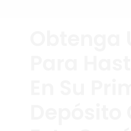
Skip
to
content
Obtenga 
Para Hast
En Su Pri
Depósito