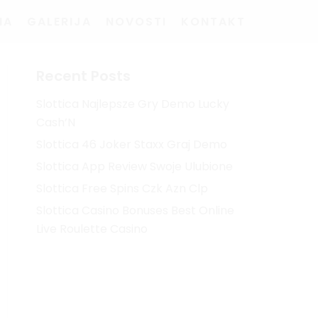
MA
GALERIJA
NOVOSTI
KONTAKT
Recent Posts
Slottica Najlepsze Gry Demo Lucky
Cash’N
Slottica 46 Joker Staxx Graj Demo
Slottica App Review Swoje Ulubione
Slottica Free Spins Czk Azn Clp
Slottica Casino Bonuses Best Online
Live Roulette Casino