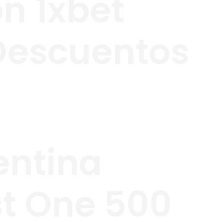
n 1xbet
Descuentos
entina
st One 500