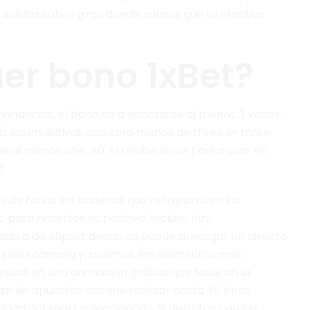
sólidas sobre giros donde sabrás que tu efectivo
er bono 1xBet?
s ganancias, el bono va a apostarse al menos 3 veces,
tas acumulativas con zero menos de three or more
 al menos one, 40. El recibo no se podra usar en
t.
s de todas las cadenas que retransmiten los
o para nosotros es positivo. Incluso hay
ado a de eSport donde se puede arriesgar en directo.
ar para cámara y, además, los elementos más
dos en una animación gráfica que facilitan la
daie de apuestas accede realizar hasta 75 tipos
dad del sport seleccionado. Si disfrutas con las