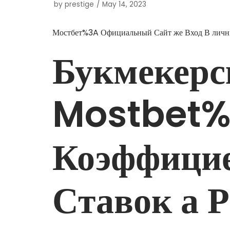
by
prestige
May 14, 2023
Мостбет%3A Официальный Сайт же Вход В лич
Букмекерс
Mostbet%
Коэффици
Ставок а 