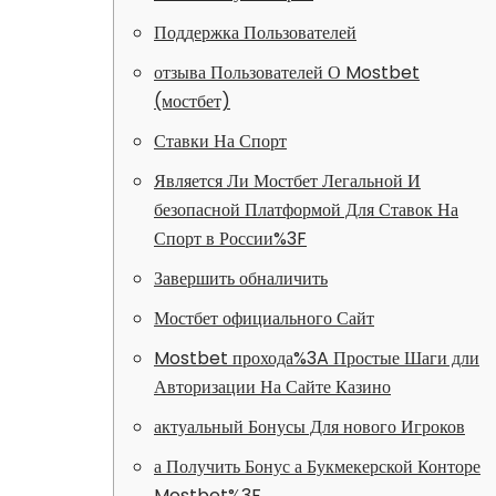
Поддержка Пользователей
отзыва Пользователей О Mostbet
(мостбет)
Ставки На Спорт
Является Ли Мостбет Легальной И
безопасной Платформой Для Ставок На
Спорт в России%3F
Завершить обналичить
Мостбет официального Сайт
Mostbet прохода%3A Простые Шаги дли
Авторизации На Сайте Казино
актуальный Бонусы Для нового Игроков
а Получить Бонус а Букмекерской Конторе
Mostbet%3F