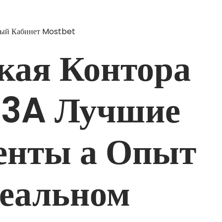
ный Кабинет Mostbet
кая Контора
3A Лучшие
енты а Опыт
Реальном