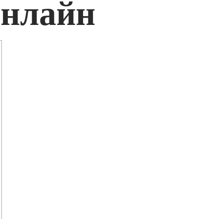
Онлайн