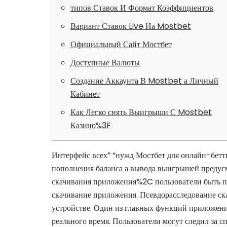
типов Ставок И Формат Коэффициентов
Вариант Ставок Live На Mostbet
Официальный Сайт Мостбет
Доступные Валюты
Создание Аккаунта В Mostbet а Личный
Кабинет
Как Легко снять Выигрыши С Mostbet
Казино%3F
Интерфейс всех” “нужд Мостбет для онлайн-бетт
пополнения баланса а вывода выигрышей предус
скачивания приложения%2C пользователи быть пе
скачивание приложения. Псевдорасследование ск
устройстве. Один из главных функций приложени
реального время. Пользователи могут следил за с