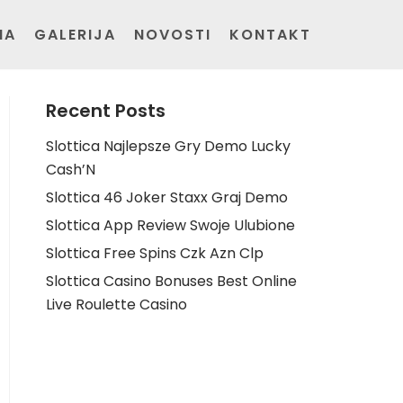
MA
GALERIJA
NOVOSTI
KONTAKT
Recent Posts
Slottica Najlepsze Gry Demo Lucky
Cash’N
Slottica 46 Joker Staxx Graj Demo
Slottica App Review Swoje Ulubione
Slottica Free Spins Czk Azn Clp
Slottica Casino Bonuses Best Online
Live Roulette Casino