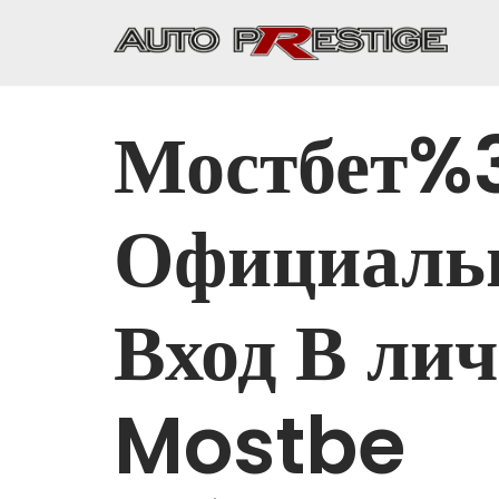
Skip
to
content
Мостбет%
Официаль
Вход В ли
Mostbe