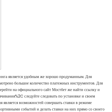
инга является удобным же хорошо продуманным. Для
мотрено большое количество платежных инструментов. Для
рейти на официального сайт Мостбет же найти ссылку и
ачивания%2C следуйте следовать по установке и своем
я является возможностей совершать ставки в режиме
портивными событий и делать ставки на них прямо со своего