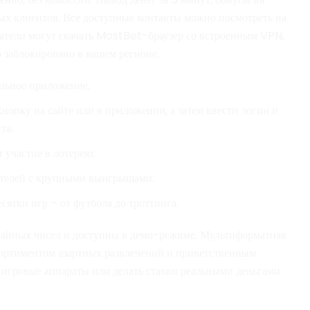
ных клиентов. Все доступные контакты можно посмотреть на
тели могут скачать MostBet-браузер со встроенным VPN,
 заблокировано в вашем регионе.
ильное приложение.
нопку на сайте или в приложении, а затем ввести логин и
та.
 участие в лотереях.
ателей с крупными выигрышами.
сятки игр – от футбола до троттинга.
чайных чисел и доступны в демо-режиме. Мультиформатная
сортиментом азартных развлечений и приветственным
 игровые аппараты или делать ставки реальными деньгами