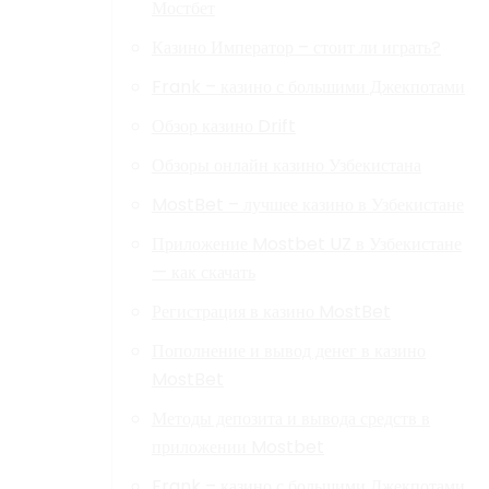
Мостбет
Казино Император – стоит ли играть?
Frank – казино с большими Джекпотами
Обзор казино Drift
Обзоры онлайн казино Узбекистана
MostBet – лучшее казино в Узбекистане
Приложение Mostbet UZ в Узбекистане
— как скачать
Регистрация в казино MostBet
Пополнение и вывод денег в казино
MostBet
Методы депозита и вывода средств в
приложении Mostbet
Frank – казино с большими Джекпотами