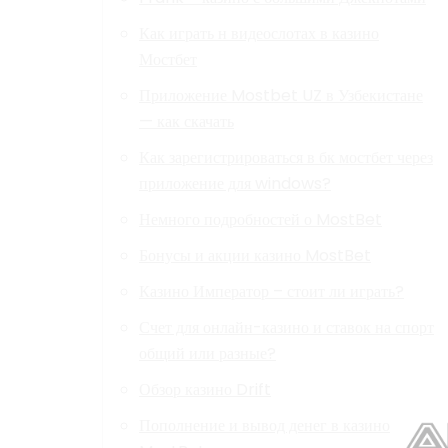
Как играть н видеослотах в казино
Мостбет
Приложение Mostbet UZ в Узбекистане
— как скачать
Как зарегистрироваться в бк мостбет через
приложение для windows?
Немного подробностей о MostBet
Бонусы и акции казино MostBet
Казино Император – стоит ли играть?
Счет для онлайн-казино и ставок на спорт
общий или разные?
Обзор казино Drift
Пополнение и вывод денег в казино