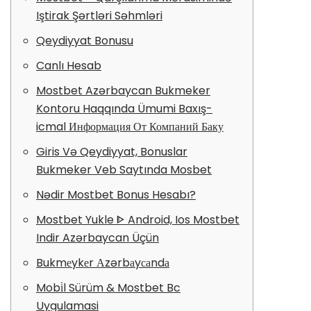
Iştirak Şərtləri Səhmləri
Qeydiyyat Bonusu
Canlı Hesab
Mostbet Azərbaycan Bukmeker
Kontoru Haqqında Ümumi Baxış-
icmal Информация От Компаний Баку
Giris Və Qeydiyyat, Bonuslar
Bukmeker Veb Saytında Mosbet
Nədir Mostbet Bonus Hesabı?
Mostbet Yukle ᐈ Android, Ios Mostbet
Indir Azərbaycan Üçün
Bukmеykеr Аzərbаyсаndа
Mobi̇l Sürüm & Mostbet Bc
Uygulamasi