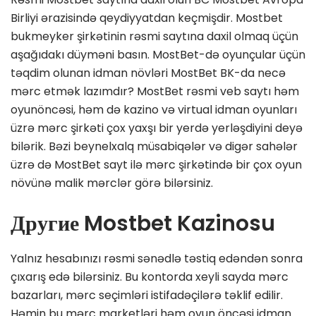
Birliyi ərazisində qeydiyyatdan keçmişdir. Mostbet
bukmeyker şirkətinin rəsmi saytına daxil olmaq üçün
aşağıdakı düyməni basın. MostBet-də oyunçular üçün
təqdim olunan idman növləri MostBet BK-da necə
mərc etmək lazımdır? MostBet rəsmi veb saytı həm
oyunöncəsi, həm də kazino və virtual idman oyunları
üzrə mərc şirkəti çox yaxşı bir yerdə yerləşdiyini deyə
bilərik. Bəzi beynelxalq müsabiqələr və digər sahələr
üzrə də MostBet sayt ilə mərc şirkətində bir çox oyun
növünə malik mərclər görə bilərsiniz.
Другие Mostbet Kazinosu
Yalnız hesabınızı rəsmi sənədlə təstiq edəndən sonra
çıxarış edə bilərsiniz. Bu kontorda xeyli sayda mərc
bazarları, mərc seçimləri istifadəçilərə təklif edilir.
Həmin bu mərc marketləri həm oyun öncəsi idman