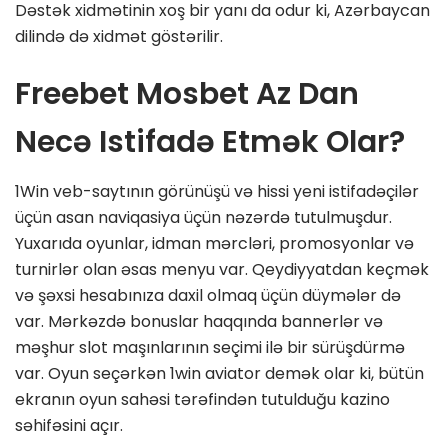
Dəstək xidmətinin xoş bir yanı da odur ki, Azərbaycan
dilində də xidmət göstərilir.
Freebet Mosbet Az Dan
Necə Istifadə Etmək Olar?
1Win veb-saytının görünüşü və hissi yeni istifadəçilər
üçün asan naviqasiya üçün nəzərdə tutulmuşdur.
Yuxarıda oyunlar, idman mərcləri, promosyonlar və
turnirlər olan əsas menyu var. Qeydiyyatdan keçmək
və şəxsi hesabınıza daxil olmaq üçün düymələr də
var. Mərkəzdə bonuslar haqqında bannerlər və
məşhur slot maşınlarının seçimi ilə bir sürüşdürmə
var. Oyun seçərkən 1win aviator demək olar ki, bütün
ekranın oyun sahəsi tərəfindən tutulduğu kazino
səhifəsini açır.