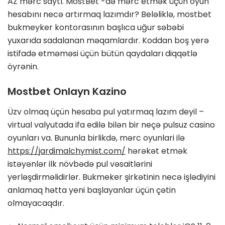
AZ mərc saytı. MostBet -də mərc etmək üçün oyun
hesabını necə artırmaq lazımdır? Beləliklə, mostbet
bukmeyker kontorasının başlıca uğur səbəbi
yuxarıda sadalanan məqamlardır. Koddan boş yerə
istifadə etməməsi üçün bütün qaydaları diqqətlə
öyrənin.
Mostbet Onlayn Kazino
Üzv olmaq üçün hesaba pul yatırmaq lazım deyil –
virtual valyutada ifa edilə bilən bir neçə pulsuz casino
oyunları va. Bununla birlikdə, mərc oyunlari ilə
https://jardimalchymist.com/
hərəkət etmək
istəyənlər ilk növbədə pul vəsaitlərini
yerləşdirməlidirlər. Bukmeker şirkətinin necə işlədiyini
anlamaq hətta yeni başlayanlar üçün çətin
olmayacaqdır.