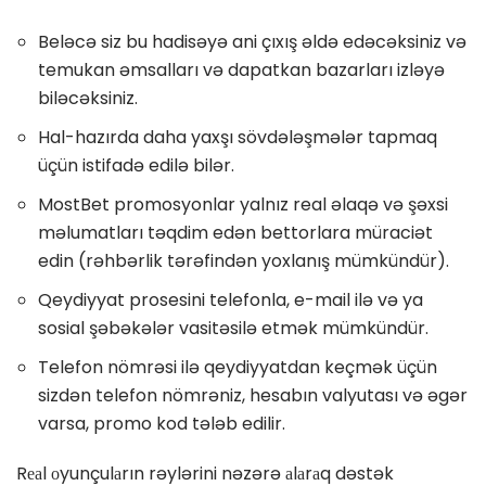
Beləcə siz bu hadisəyə ani çıxış əldə edəcəksiniz və
temukan əmsalları və dapatkan bazarları izləyə
biləcəksiniz.
Hal-hazırda daha yaxşı sövdələşmələr tapmaq
üçün istifadə edilə bilər.
MostBet promosyonlar yalnız real əlaqə və şəxsi
məlumatları təqdim edən bettorlara müraciət
edin (rəhbərlik tərəfindən yoxlanış mümkündür).
Qeydiyyat prosesini telefonla, e-mail ilə və ya
sosial şəbəkələr vasitəsilə etmək mümkündür.
Telefon nömrəsi ilə qeydiyyatdan keçmək üçün
sizdən telefon nömrəniz, hesabın valyutası və əgər
varsa, promo kod tələb edilir.
Rеаl оyunçulаrın rəylərini nəzərə аlаrаq dəstək