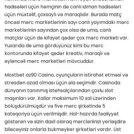
hadisələri üçün həmçinin də canlı idman hadisələri
üçün müxtəlif, çoxsaylı və maraqlıdır. Burada matç
öncəsi mərc marketlərinin sayı canlı yayımdakı mərc
marketlərinin sayından çox olsa de uma, canlı
matçlar üçün də kifayət qədər çox mərc marketi var.
Yuxarıda de uma gördüyünüz kimi bu mərc
kontorunda kifayət qədər kreativ, maraqlı və
əyləncəli mərc marketləri mövcuddur.
Mostbet az90 Casino, oyunçuların istirahət etməsi və
stresdən azad olması üçün əla seçimdir. Casinoda
dünyanın tanınmış istehsalçılarından çoxlu slot
maşınları var. Xallar maksimum 10 xal üzərindən
bölüşdürülmüşdür və five mərc şirkətində 5
kateqoriya üçün verilmişdir. Hal-hazırda fəaliyyət
göstərən və sizin daxil olaraq mərcləriinizi yerləşdirə
biləcəyiniz onlarla bukmeyker şirkətləri vardır. Üst