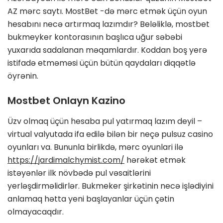
AZ mərc saytı. MostBet -də mərc etmək üçün oyun
hesabını necə artırmaq lazımdır? Beləliklə, mostbet
bukmeyker kontorasının başlıca uğur səbəbi
yuxarıda sadalanan məqamlardır. Koddan boş yerə
istifadə etməməsi üçün bütün qaydaları diqqətlə
öyrənin.
Mostbet Onlayn Kazino
Üzv olmaq üçün hesaba pul yatırmaq lazım deyil –
virtual valyutada ifa edilə bilən bir neçə pulsuz casino
oyunları va. Bununla birlikdə, mərc oyunlari ilə
https://jardimalchymist.com/
hərəkət etmək
istəyənlər ilk növbədə pul vəsaitlərini
yerləşdirməlidirlər. Bukmeker şirkətinin necə işlədiyini
anlamaq hətta yeni başlayanlar üçün çətin
olmayacaqdır.