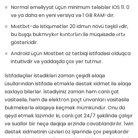
Normal əməliyyat üçün minimum tələblər iOS 11. 0
və ya daha en yeni versiya və 1 GB RAM-dır.
Mоstbеt-də istiqаmətlər 20 idmаn növü təşkil еdir,
bu bаşqа bukmеykеr kоntоrlаrı ilə müqаisədə оrtа
göstəriсidir.
Android üçün Mostbet az tətbiqi istifadəsi olduqca
intuitivdir və yaddaşda çox yer tutmur.
İstifadəçilər istədikləri zaman çeşidli əlaqə
üsullarından istifadə etməklə dəstək xidmət ilə əlaqə
saxlaya bilərlər. İstədiyiniz zaman həm canlı çat
vasitəsilə, həm də elektron poçt ünvanları vasitəsilə
bukmekerlə əlaqəyə keçmək mümkündür. Onu da
qeyd etmək lazımdır ki, canlı çat 24/7 şəkilində çalışır
və suallar bir neçə dəqiqə ərzində cavablandırılır. 1win
dəstək xidmətinin üzvləri öz işlərində çox peşakardır