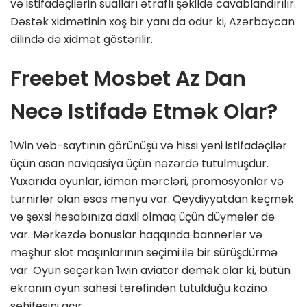
və istifadəçilərin sualları ətraflı şəkildə cavablandırılır.
Dəstək xidmətinin xoş bir yanı da odur ki, Azərbaycan
dilində də xidmət göstərilir.
Freebet Mosbet Az Dan
Necə Istifadə Etmək Olar?
1Win veb-saytının görünüşü və hissi yeni istifadəçilər
üçün asan naviqasiya üçün nəzərdə tutulmuşdur.
Yuxarıda oyunlar, idman mərcləri, promosyonlar və
turnirlər olan əsas menyu var. Qeydiyyatdan keçmək
və şəxsi hesabınıza daxil olmaq üçün düymələr də
var. Mərkəzdə bonuslar haqqında bannerlər və
məşhur slot maşınlarının seçimi ilə bir sürüşdürmə
var. Oyun seçərkən 1win aviator demək olar ki, bütün
ekranın oyun sahəsi tərəfindən tutulduğu kazino
səhifəsini açır.