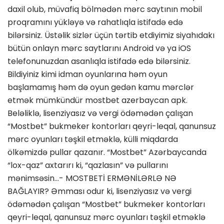
daxil olub, müvafiq bölmədən mərc saytının mobil
proqramını yükləyə və rahatlıqla istifadə edə
bilərsiniz. Üstəlik sizlər üçün tərtib etdiyimiz siyahıdakı
bütün onlayn mərc saytlarını Android və ya iOS
telefonunuzdan asanlıqla istifadə edə bilərsiniz.
Bildiyiniz kimi idman oyunlarına həm oyun
başlamamış həm də oyun gedən kamu mərclər
etmək mümkündür mostbet azerbaycan apk.
Beləliklə, lisenziyasız və vergi ödəmədən çalışan
“Mostbet” bukmeker kontorları qeyri-leqal, qanunsuz
mərc oyunları təşkil etməklə, külli miqdarda
ölkəmizdə pullar qazanır. “Mostbet” Azərbaycanda
“lox-qaz” axtarırı ki, “qazlasın” və pullarını
mənimsəsin…- MOSTBETİ ERMƏNİLƏRLƏ NƏ
BAĞLAYIR? Əmması odur ki, lisenziyasız və vergi
ödəmədən çalışan “Mostbet” bukmeker kontorları
qeyri-leqal, qanunsuz mərc oyunları təşkil etməklə