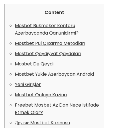
Content
Mosbet Bukmeker Kontoru
Azerbaycanda Qanunidirmi?
Mostbet Pul Çıxarma Metodları
Mostbet Qeydiyyat Qaydaları
Mosbet Də Qeydi
Mostbet Yukle Azerbaycan Android
Yeni Girişlər
Mostbet Onlayn Kazino
Freebet Mosbet Az Dan Necə Istifadə
Etmək Olar?
Другие Mostbet Kazinosu