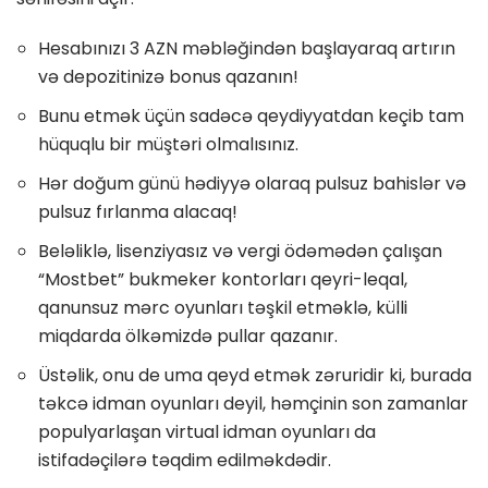
Hesabınızı 3 AZN məbləğindən başlayaraq artırın
və depozitinizə bonus qazanın!
Bunu etmək üçün sadəcə qeydiyyatdan keçib tam
hüquqlu bir müştəri olmalısınız.
Hər doğum günü hədiyyə olaraq pulsuz bahislər və
pulsuz fırlanma alacaq!
Beləliklə, lisenziyasız və vergi ödəmədən çalışan
“Mostbet” bukmeker kontorları qeyri-leqal,
qanunsuz mərc oyunları təşkil etməklə, külli
miqdarda ölkəmizdə pullar qazanır.
Üstəlik, onu de uma qeyd etmək zəruridir ki, burada
təkcə idman oyunları deyil, həmçinin son zamanlar
populyarlaşan virtual idman oyunları da
istifadəçilərə təqdim edilməkdədir.