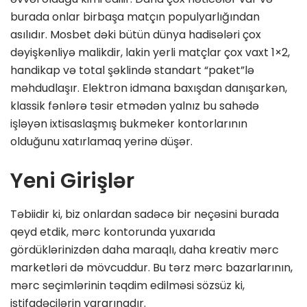
burada onlar birbaşa matçın populyarlığından
asılıdır. Mosbet dəki bütün dünya hadisələri çox
dəyişkənliyə malikdir, lakin yerli matçlar çox vaxt 1×2,
handikap və total şəklində standart “paket”lə
məhdudlaşır. Elektron idmana baxışdan danışarkən,
klassik fənlərə təsir etmədən yalnız bu sahədə
işləyən ixtisaslaşmış bukmeker kontorlarının
olduğunu xatırlamaq yerinə düşər.
Yeni Girişlər
Təbiidir ki, biz onlardan sadəcə bir neçəsini burada
qeyd etdik, mərc kontorunda yuxarıda
gördüklərinizdən daha maraqlı, daha kreativ mərc
marketləri də mövcuddur. Bu tərz mərc bazarlarının,
mərc seçimlərinin təqdim edilməsi sözsüz ki,
istifadəçilərin yararınadır.