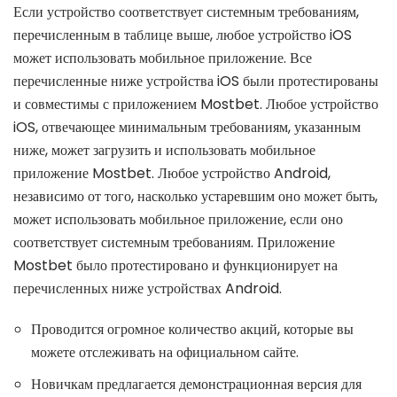
Если устройство соответствует системным требованиям,
перечисленным в таблице выше, любое устройство iOS
может использовать мобильное приложение. Все
перечисленные ниже устройства iOS были протестированы
и совместимы с приложением Mostbet. Любое устройство
iOS, отвечающее минимальным требованиям, указанным
ниже, может загрузить и использовать мобильное
приложение Mostbet. Любое устройство Android,
независимо от того, насколько устаревшим оно может быть,
может использовать мобильное приложение, если оно
соответствует системным требованиям. Приложение
Mostbet было протестировано и функционирует на
перечисленных ниже устройствах Android.
Проводится огромное количество акций, которые вы
можете отслеживать на официальном сайте.
Новичкам предлагается демонстрационная версия для