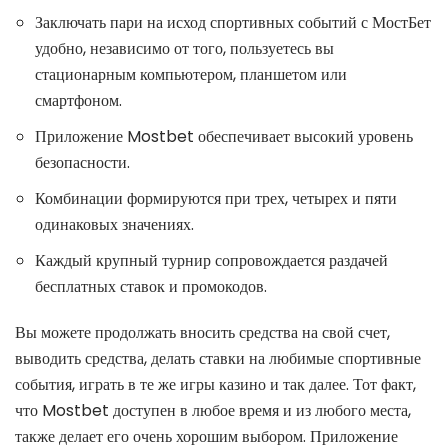
Заключать пари на исход спортивных событий с МостБет
удобно, независимо от того, пользуетесь вы
стационарным компьютером, планшетом или
смартфоном.
Приложение Mostbet обеспечивает высокий уровень
безопасности.
Комбинации формируются при трех, четырех и пяти
одинаковых значениях.
Каждый крупный турнир сопровождается раздачей
бесплатных ставок и промокодов.
Вы можете продолжать вносить средства на свой счет,
выводить средства, делать ставки на любимые спортивные
события, играть в те же игры казино и так далее. Тот факт,
что Mostbet доступен в любое время и из любого места,
также делает его очень хорошим выбором. Приложение