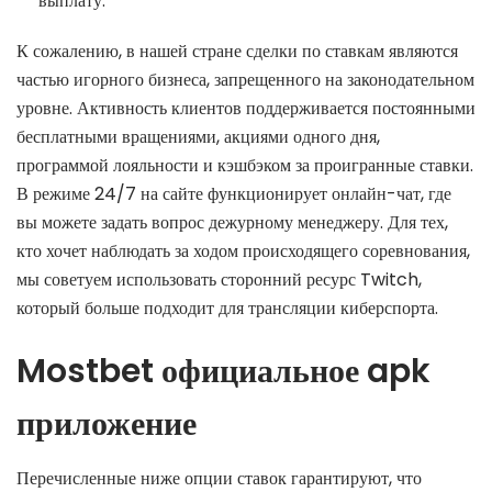
выплату.
К сожалению, в нашей стране сделки по ставкам являются
частью игорного бизнеса, запрещенного на законодательном
уровне. Активность клиентов поддерживается постоянными
бесплатными вращениями, акциями одного дня,
программой лояльности и кэшбэком за проигранные ставки.
В режиме 24/7 на сайте функционирует онлайн-чат, где
вы можете задать вопрос дежурному менеджеру. Для тех,
кто хочет наблюдать за ходом происходящего соревнования,
мы советуем использовать сторонний ресурс Twitch,
который больше подходит для трансляции киберспорта.
Mostbet официальное apk
приложение
Перечисленные ниже опции ставок гарантируют, что