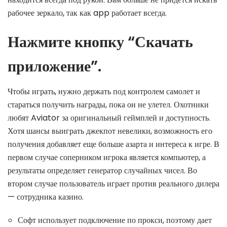
рабочее зеркало, так как app работает всегда.
Нажмите кнопку “Скачать
приложение”.
Чтобы играть, нужно держать под контролем самолет и
стараться получить награды, пока он не улетел. Охотники
любят Aviator за оригинальный геймплей и доступность.
Хотя шансы выиграть джекпот невелики, возможность его
получения добавляет еще больше азарта и интереса к игре. В
первом случае соперником игрока является компьютер, а
результаты определяет генератор случайных чисел. Во
втором случае пользователь играет против реального дилера
— сотрудника казино.
Софт использует подключение по прокси, поэтому дает