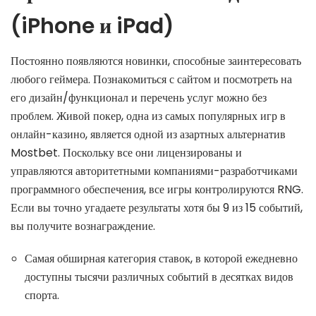
(iPhone и iPad)
Постоянно появляются новинки, способные заинтересовать
любого геймера. Познакомиться с сайтом и посмотреть на
его дизайн/функционал и перечень услуг можно без
проблем. Живой покер, одна из самых популярных игр в
онлайн-казино, является одной из азартных альтернатив
Mostbet. Поскольку все они лицензированы и
управляются авторитетными компаниями-разработчиками
программного обеспечения, все игры контролируются RNG.
Если вы точно угадаете результаты хотя бы 9 из 15 событий,
вы получите вознаграждение.
Самая обширная категория ставок, в которой ежедневно
доступны тысячи различных событий в десятках видов
спорта.