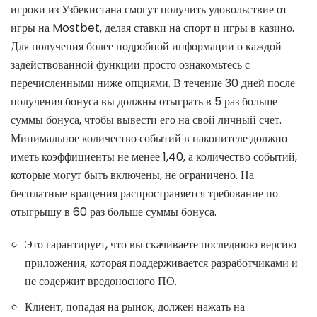
игроки из Узбекистана смогут получить удовольствие от
игры на Mostbet, делая ставки на спорт и игры в казино.
Для получения более подробной информации о каждой
задействованной функции просто ознакомьтесь с
перечисленными ниже опциями. В течение 30 дней после
получения бонуса вы должны отыграть в 5 раз больше
суммы бонуса, чтобы вывести его на свой личный счет.
Минимальное количество событий в накопителе должно
иметь коэффициенты не менее 1,40, а количество событий,
которые могут быть включены, не ограничено. На
бесплатные вращения распространяется требование по
отыгрышу в 60 раз больше суммы бонуса.
Это гарантирует, что вы скачиваете последнюю версию
приложения, которая поддерживается разработчиками и
не содержит вредоносного ПО.
Клиент, попадая на рынок, должен нажать на