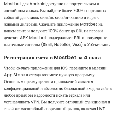
Mostbet для Android доступно на португальском и
английском языках. Вы найдете более 700+ спортивных
событий для ставок онлайн, онлайн-казино и игры с
живыми дилерами. Скачайте приложение Mostbet на
нашем сайте и получите 100% бонус до BRL на первый
депозит. APK Mostbet поддерживает BRL и популярные
платежные системы (Skrill, Neteller, Visa) в Узбекистане.
Регистрация счета в Mostbet за 4 шага
Чтобы скачать приложение для IOS, перейдите в магазин
App Store и оттуда возьмите нужную программу.
Основным преимуществом приложений является
конфиденциальный и абсолютно безопасный вход на сайт в
любое время без надобности искать зеркала или
устанавливать VPN. Вы получите отличный функционал и
такой же масштабный спортивный рынок, включая LIVE.