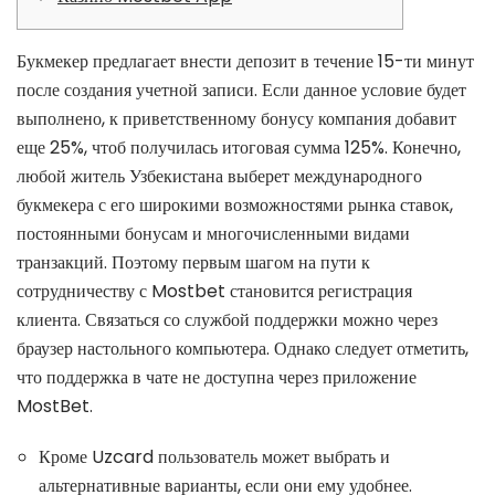
Букмекер предлагает внести депозит в течение 15-ти минут
после создания учетной записи. Если данное условие будет
выполнено, к приветственному бонусу компания добавит
еще 25%, чтоб получилась итоговая сумма 125%. Конечно,
любой житель Узбекистана выберет международного
букмекера с его широкими возможностями рынка ставок,
постоянными бонусам и многочисленными видами
транзакций. Поэтому первым шагом на пути к
сотрудничеству с Mostbet становится регистрация
клиента. Связаться со службой поддержки можно через
браузер настольного компьютера. Однако следует отметить,
что поддержка в чате не доступна через приложение
MostBet.
Кроме Uzcard пользователь может выбрать и
альтернативные варианты, если они ему удобнее.