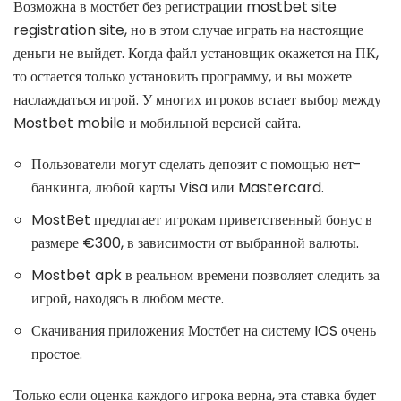
Возможна в мостбет без регистрации mostbet site
registration site, но в этом случае играть на настоящие
деньги не выйдет. Когда файл установщик окажется на ПК,
то остается только установить программу, и вы можете
наслаждаться игрой. У многих игроков встает выбор между
Mostbet mobile и мобильной версией сайта.
Пользователи могут сделать депозит с помощью нет-
банкинга, любой карты Visa или Mastercard.
MostBet предлагает игрокам приветственный бонус в
размере €300, в зависимости от выбранной валюты.
Mostbet apk в реальном времени позволяет следить за
игрой, находясь в любом месте.
Скачивания приложения Мостбет на систему IOS очень
простое.
Только если оценка каждого игрока верна, эта ставка будет