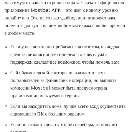
максимум от вашего игрового опыта. Скачать официальное
приложение Mostbet APK – это шаг к новому уровню
онлайн-игр. Это не только удобно, но и позволяет вам
получить доступ к вашим любимым играм в любое время и
в любом месте.
Если у вас возникли проблемы с депозитом, выводом
средств, безопасностью или чем-то еще, служба
поддержки сделает все возможное, чтобы помочь вам.
Сайт букмекерской конторы не взимает плату с
пользователей за финансовые операции, но выплата
комиссии Mostbet может быть предусмотрена
правилами используемого сервиса.
Если вы находитесь дома, лучше всего вход осуществить
с домашнего ПК с большим экраном.
Если он сможет сделать это без перебора, то получит