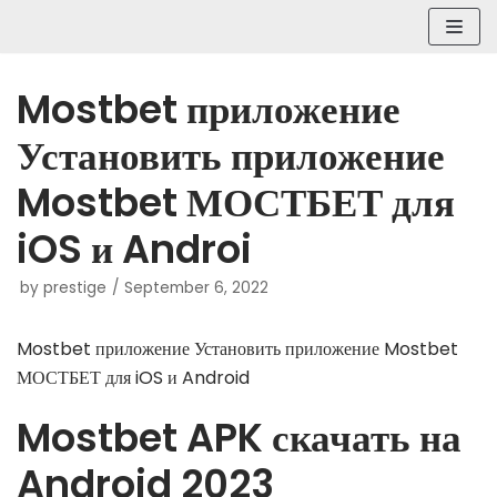
Skip
to
content
Mostbet приложение
Установить приложение
Mostbet МОСТБЕТ для
iOS и Androi
by
prestige
September 6, 2022
Mostbet приложение Установить приложение Mostbet
МОСТБЕТ для iOS и Android
Mostbet APK скачать на
Android 2023