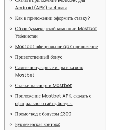
Скачать приложение Mostbet для
Android (APK) за 4 шага
Как в приложении оформить ставку?
Обзор букмекерской компании Mostbet
Узбекистан
Mostbet официальное apk приложение
Приветственный бонус
Самые популярные игры в казино
Mostbet
Ставки на спорт в Mostbet
Приложение Mostbet APK, скачать с
официального сайта, бонусы
Промо-код с бонусом £300
Букмекерская контора: