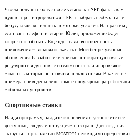
Чтобы получить бонус после установки APK файла, вам
нужно зарегистрироваться в БК и выбрать необходимый
бонус, также выполнить некоторые условия. На практике,
если ваш телефон не старше 10 лет, приложение будет
корректно работать. Еще одна важная особенность
приложения – возможно скачать в Мостбет регулярные
обновления. Разработчики учитывают обратную связь и
регулярно вводят новые возможности или исправляют
моменты, которые не нравятся пользователям. В качестве
примера приведены лишь самые популярные разработчики
мобильных устройств.
Спортивные ставки
Найдя программу, найдите обновления и установите все
доступные, следуя инструкциям на экране. Для создания
аккаунта в приложении Mostbet необходимо предоставить