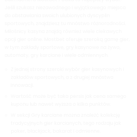
Jeśli szukasz niezawodnego i wyjątkowego miejsca
do obstawiania swoich ulubionych dyscyplin
sportowych, znajdziesz tu mnóstwo różnorodności.
Miłośnicy kasyna znajdą również wiele ciekawych
opcji gier online. Mostbet oferuje szeroką gamę gier,
w tym zakłady sportowe, gry kasynowe na żywo,
automaty, gry karciane i wiele odmiennych.
Z jednej strony szeroki wybór gier kasynowych i
zakładów sportowych, a z drugiej mnóstwo
innowacji.
Wartość może być taka persis jak cena samego
kuponu lub nawet wyższa o kilka punktów.
W sekcji Gry karciane można znaleźć kolekcję
tradycyjnych gier karcianych, tego rodzaju jak
poker, blackjack, bakarat i odmienne.