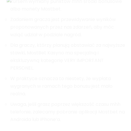
kursem wymiany punktów mhh środki bonusowe
albo monety Mostbet.
Zadaniem gracza jest przewidywanie wyników
proponowanych przez nas zdarzeń, aby móc
wziąć udział w podziale nagród.
Dla graczy, którzy planują obstawiać za najwyższe
stawki, MostBet Kasyno ma specjalną i
ekskluzywną kategorię VERY IMPORTANT
PERSONEL.
W praktyce oznacza to niestety, że wypłata
wygranych w ramach tego bonusu jest mało
realna.
Uwaga, jeśli grasz poprzez większość czasu mhh
telefonie, zalecamy pobranie aplikacji Mostbet na
Androida lub iPhone’a.