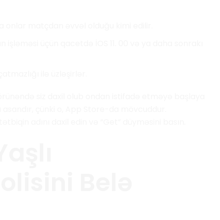
 onlar matçdan əvvəl olduğu kimi edilir.
 işləməsi üçün qacetdə İOS 11. 00 və ya daha sonrakı
tmazlığı ilə üzləşirlər.
ünəndə siz daxil olub ondan istifadə etməyə başlaya
a asandır, çünki o, App Store-da mövcuddur.
ətbiqin adını daxil edin və “Get” düyməsini basın.
Yaşlı
lisini Belə