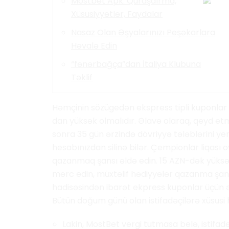
Mostbet Apk: Quraşdırma,
Xüsusiyyətlər, Faydalar
Nasaz Olan Əşyalarınızı Peşəkarlara
Həvalə Edin
“fənərbağça”dan İtaliya Klubuna
Təklif
Həmçinin sözügedən ekspress tipli kuponlar a
dan yüksək olmalıdır. Əlavə olaraq, qeyd etm
sonra 35 gün ərzində dövriyyə tələblərini y
hesabınızdan silinə bilər. Çempionlar liqası
qazanmaq şansı əldə edin. 15 AZN-dək yüks
mərc edin, müxtəlif hədiyyələr qazanma şans
hadisəsindən ibarət ekpress kuponlar üçün 
Bütün doğum günü olan istifadəçilərə xüsusi
Lakin, MostBet vergi tutmasa belə, istifa