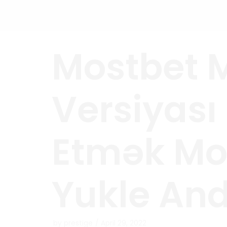
Skip
to
content
Mostbet 
Versiyası 
Etmək Mo
Yukle And
by
prestige
April 29, 2022