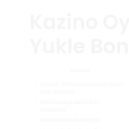
Kazino Oy
Yukle Bon
Content
“etopaz” 105 Yaşlı Azərbaycan Polisini
Belə Təbrik Etdi
Mobi̇l Sürüm & Mostbet Bc
Uygulamasi
Mоstbеt Rəsmi Mоbil Vеrsiyа