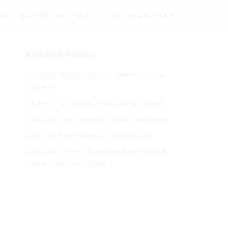
MA
GALERIJA
NOVOSTI
KONTAKT
Recent Posts
Slottica Najlepsze Gry Demo Lucky
Cash’N
Slottica 46 Joker Staxx Graj Demo
Slottica App Review Swoje Ulubione
Slottica Free Spins Czk Azn Clp
Slottica Casino Bonuses Best Online
Live Roulette Casino