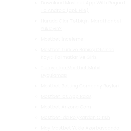
Download Mostbet App With Regard
To Android (apk File)
Harada Olar Tətbiqini Marathonbet
Yükləyin?
Mostbet İnceleme
Mostbet Türkiye Bahisçi Ofisinde
Kayıt: Talimatlar Ve Giriş
Türkiye Için Mostbet Mobil
Uygulaması
Mostbet Betting Company Rəyləri
Mostbet Ios App Baxış
Mostbet Arizona Com
Mostbet-da Ro’yxatdan O’tish
May Mostbet Yüklə Azərbaycanda