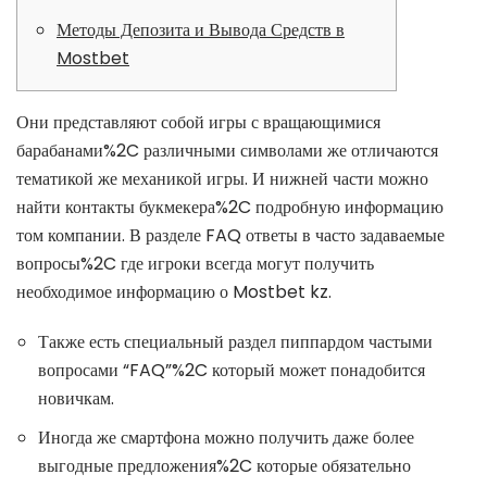
Методы Депозита и Вывода Средств в
Mostbet
Они представляют собой игры с вращающимися
барабанами%2C различными символами же отличаются
тематикой же механикой игры. И нижней части можно
найти контакты букмекера%2C подробную информацию
том компании. В разделе FAQ ответы в часто задаваемые
вопросы%2C где игроки всегда могут получить
необходимое информацию о Mostbet kz.
Также есть специальный раздел пиппардом частыми
вопросами “FAQ”%2C который может понадобится
новичкам.
Иногда же смартфона можно получить даже более
выгодные предложения%2C которые обязательно