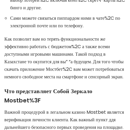
выбор лотерей%2C включая кено%2C скретч-карты%2C
бинго и другие.
Сами можете связаться пиппардом ними в чате%2C по
электронной почте или по телефону.
Как позволит вам но терять функциональности же
эффективно работать с бюджетом%2C а также всеми
доступными игровыми машинами. Такой подход в
Казахстане то окупится для вы” “а будущем. Для того чтобы
скачать приложение Мостбет%2C вам может потребоваться
немного свободное места на смартфоне и сенсорный экран.
Что представляет Собой Зеркало
Mostbet%3F
Важной процедурой в легальном казино Mostbet является
верификация личности клиента. Как важный пункт ддя
дальнейшего безопасного первых проведения на площадке.