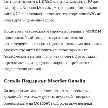
быть привязанным к ПК%2C стоит использовать ПО ддя
смартфона. Зеркало Mostbet – это аналог официального
сайта%2C он в точности начинает его оформление%2C не
имеет другой доменный адрес.
После этого невозможно без проблем совершить Mostbet
официальный сайт вход и созерцать активными
развлечениями платформы и дополнительными подарками.
Мостбет стремится получить клиентам удобные и”
“всевозможные методы пополнения счета. Это отражает
стремление оператора удовлетворить потребности и
предпочтения игроков.
Служба Поддержки Мостбет Онлайн
Ко недостаткам можно отнес разве что а необычный
дизайн%2C тот может удивить игрока%2C впервые
совершившего на Mostbet вход. Хотя даже новички