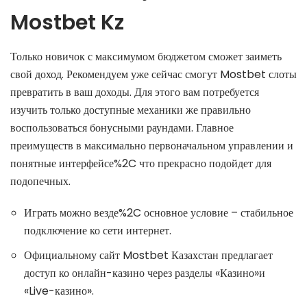
Mostbet Kz
Только новичок с максимумом бюджетом сможет заиметь
свой доход. Рекомендуем уже сейчас смогут Mostbet слоты
превратить в ваш доходы. Для этого вам потребуется
изучить только доступные механики же правильно
воспользоваться бонусными раундами. Главное
преимуществ в максимально первоначальном управлении и
понятные интерфейсе%2C что прекрасно подойдет для
подопечных.
Играть можно везде%2C основное условие – стабильное
подключение ко сети интернет.
Официальному сайт Mostbet Казахстан предлагает
доступ ко онлайн-казино через разделы «Казино»и
«Live-казино».