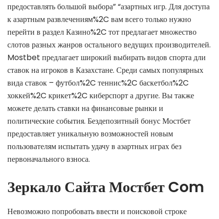
предоставлять большой выбора” “азартных игр. Для доступа
к азартным развлечениям%2C вам всего только нужно
перейти в раздел Казино%2C тот предлагает множество
слотов разных жанров остального ведущих производителей.
Mostbet предлагает широкий выбирать видов спорта дли
ставок на игроков в Казахстане. Среди самых популярных
вида ставок – футбол%2C теннис%2C баскетбол%2C
хоккей%2C крикет%2C киберспорт а другие. Вы также
можете делать ставки на финансовые рынки и
политические события. Бездепозитный бонус Мостбет
предоставляет уникальную возможностей новым
пользователям испытать удачу в азартных играх без
первоначального взноса.
Зеркало Сайта Мостбет Com
Невозможно попробовать ввести и поисковой строке