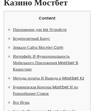
Казино Мостбет
Content
Приложение дли Ios Устройств
Бездепозитный Бонус
Зеркало Сайта Мостбет Com
Интерфейс И Функциональность
Мобильного Приложения Mostbet В
Казахстане
Методы оплаты И Вывода и Mostbet Kz
Букмекерская Контора Mostbet И но
Разнообразие Ставок
Все Игры