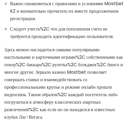
Важно ознакомиться с правилами и условиями Mostbet
KZ и внимательно прочитать их вместе продолжением
регистрации.
Следует учесть%2C что для пополнения счета не
требуются проходить идентификацию пользователя.
Здесь можно насладиться самыми популярными
настольными и карточными играми%2C собственными как
покер%2C баккара%2C рулетка%2C блэкджек%2C бинго и
многие другие. Зеркало казино Mostbet позволяет
совершать ставки и взаимодействовать со
профессиональными крупье и режиме онлайн прошло
видеосвязь. Таким образом%2C каждый посетитель либо
погрузиться в атмосферу классических азартных
развлечений%2C как если но он находился в известных
клубах Лас-Вегаса.