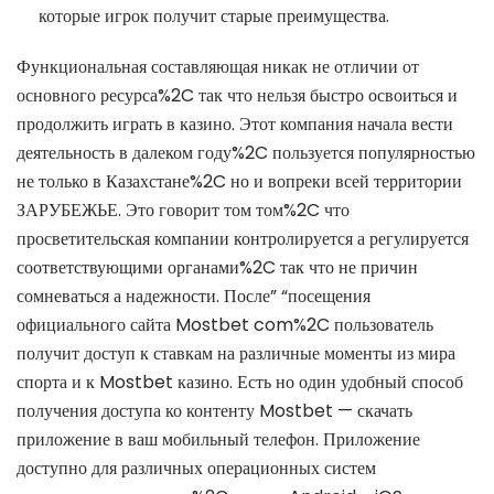
которые игрок получит старые преимущества.
Функциональная составляющая никак не отличии от
основного ресурса%2C так что нельзя быстро освоиться и
продолжить играть в казино. Этот компания начала вести
деятельность в далеком году%2C пользуется популярностью
не только в Казахстане%2C но и вопреки всей территории
ЗАРУБЕЖЬЕ. Это говорит том том%2C что
просветительская компании контролируется а регулируется
соответствующими органами%2C так что не причин
сомневаться а надежности. После” “посещения
официального сайта Mostbet com%2C пользователь
получит доступ к ставкам на различные моменты из мира
спорта и к Mostbet казино. Есть но один удобный способ
получения доступа ко контенту Mostbet — скачать
приложение в ваш мобильный телефон. Приложение
доступно для различных операционных систем