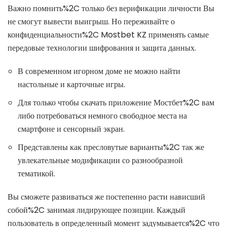
Важно помнить%2C только без верификации личности Вы
не смогут вывести выигрыш. Но переживайте о
конфиденциальности%2C Mostbet KZ применять самые
передовые технологии шифрования и защита данных.
В современном игорном доме не можно найти
настольные и карточные игры.
Для только чтобы скачать приложение Мостбет%2C вам
либо потребоваться немного свободное места на
смартфоне и сенсорный экран.
Представлены как пресловутые варианты%2C так же
увлекательные модификации со разнообразной
тематикой.
Вы сможете развиваться же постепенно расти нависший
собой%2C занимая лидирующее позиции. Каждый
пользователь в определенный момент задумывается%2C что