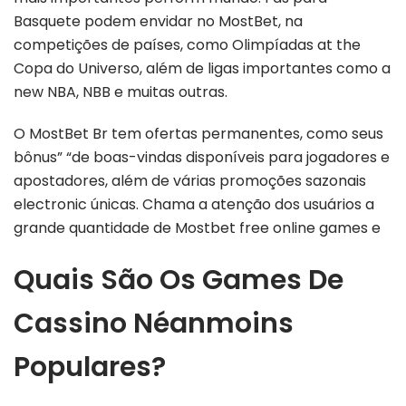
Basquete podem envidar no MostBet, na
competições de países, como Olimpíadas at the
Copa do Universo, além de ligas importantes como a
new NBA, NBB e muitas outras.
O MostBet Br tem ofertas permanentes, como seus
bônus” “de boas-vindas disponíveis para jogadores e
apostadores, além de várias promoções sazonais
electronic únicas. Chama a atenção dos usuários a
grande quantidade de Mostbet free online games e
Quais São Os Games De
Cassino Néanmoins
Populares?