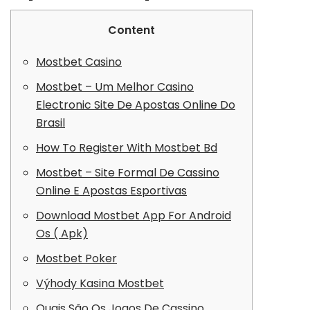
Content
Mostbet Casino
Mostbet – Um Melhor Casino
Electronic Site De Apostas Online Do
Brasil
How To Register With Mostbet Bd
Mostbet – Site Formal De Cassino
Online E Apostas Esportivas
Download Mostbet App For Android
Os ( Apk)
Mostbet Poker
Výhody Kasina Mostbet
Quais São Os Jogos De Cassino