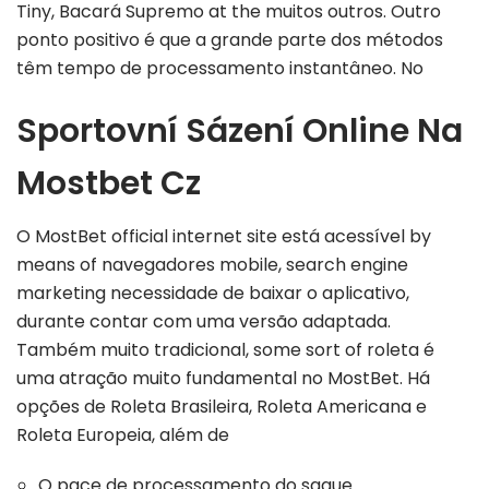
Tiny, Bacará Supremo at the muitos outros. Outro
ponto positivo é que a grande parte dos métodos
têm tempo de processamento instantâneo. No
Sportovní Sázení Online Na
Mostbet Cz
O MostBet official internet site está acessível by
means of navegadores mobile, search engine
marketing necessidade de baixar o aplicativo,
durante contar com uma versão adaptada.
Também muito tradicional, some sort of roleta é
uma atração muito fundamental no MostBet. Há
opções de Roleta Brasileira, Roleta Americana e
Roleta Europeia, além de
O pace de processamento do saque