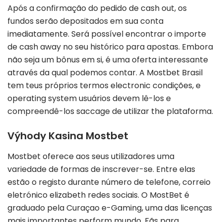
Após a confirmação do pedido de cash out, os
fundos serão depositados em sua conta
imediatamente. Será possível encontrar o importe
de cash away no seu histórico para apostas. Embora
não seja um bônus em si, é uma oferta interessante
através da qual podemos contar. A Mostbet Brasil
tem teus próprios termos electronic condições, e
operating system usuários devem lê-los e
compreendê-los saccage de utilizar the plataforma.
Výhody Kasina Mostbet
Mostbet oferece aos seus utilizadores uma
variedade de formas de inscrever-se. Entre elas
estão o registo durante número de telefone, correio
eletrónico elizabeth redes sociais. O MostBet é
graduado pela Curaçao e-Gaming, uma das licenças
mais importantes perform mundo. Fãs para