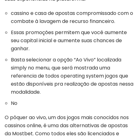
cassino e casa de apostas compromissado com o
combate à lavagem de recurso financeiro.
Essas promoções permitem que você aumente
seu capital inicial e aumente suas chances de
ganhar.
Basta selecionar a opção “Ao Vivo” localizada
simply no menu, que será mostrada uma
referencia de todos operating system jogos que
estão disponíveis pra realização de apostas nessa
modalidade.
No
O pôquer ao vivo, um dos jogos mais conocidos nos
cassinos online, é uma das alternativas de apostas
da Mostbet. Como todos eles são licenciados e