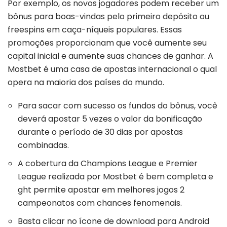
Por exemplo, os novos jogadores podem receber um
bônus para boas-vindas pelo primeiro depósito ou
freespins em caça-níqueis populares. Essas
promoções proporcionam que você aumente seu
capital inicial e aumente suas chances de ganhar. A
Mostbet é uma casa de apostas internacional o qual
opera na maioria dos países do mundo.
Para sacar com sucesso os fundos do bônus, você
deverá apostar 5 vezes o valor da bonificação
durante o período de 30 dias por apostas
combinadas.
A cobertura da Champions League e Premier
League realizada por Mostbet é bem completa e
ght permite apostar em melhores jogos 2
campeonatos com chances fenomenais.
Basta clicar no ícone de download para Android