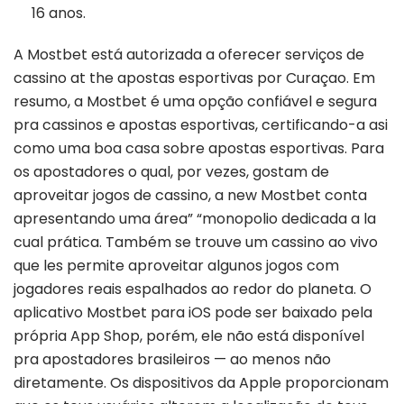
16 anos.
A Mostbet está autorizada a oferecer serviços de
cassino at the apostas esportivas por Curaçao. Em
resumo, a Mostbet é uma opção confiável e segura
pra cassinos e apostas esportivas, certificando-a asi
como uma boa casa sobre apostas esportivas. Para
os apostadores o qual, por vezes, gostam de
aproveitar jogos de cassino, a new Mostbet conta
apresentando uma área” “monopolio dedicada a la
cual prática. Também se trouve um cassino ao vivo
que les permite aproveitar algunos jogos com
jogadores reais espalhados ao redor do planeta. O
aplicativo Mostbet para iOS pode ser baixado pela
própria App Shop, porém, ele não está disponível
pra apostadores brasileiros — ao menos não
diretamente. Os dispositivos da Apple proporcionam