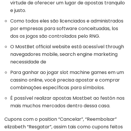
virtude de oferecer um lugar de apostas tranquilo
e justo.
Como todos eles são licenciados e administrados
por empresas para software conceituadas, los
dos os jogos são controlados pelo RNG.
O MostBet official website está acessível through
navegadores mobile, search engine marketing
necessidade de
Para ganhar ao jogar slot machine games em um
cassino online, você precisa apostar e comprar
combinações específicas para símbolos.
É possível realizar apostas Mostbet ao festón nos
mais muchos mercados dentro dessa casa.
Cupons com o position “Cancelar”, “Reembolsar”
elizabeth “Resgatar”, assim tais como cupons feitos