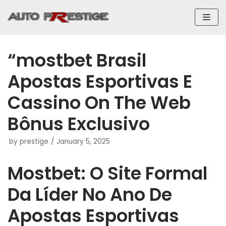
Skip
to
content
“mostbet Brasil
Apostas Esportivas E
Cassino On The Web
Bônus Exclusivo
by
prestige
January 5, 2025
Mostbet: O Site Formal
Da Líder No Ano De
Apostas Esportivas