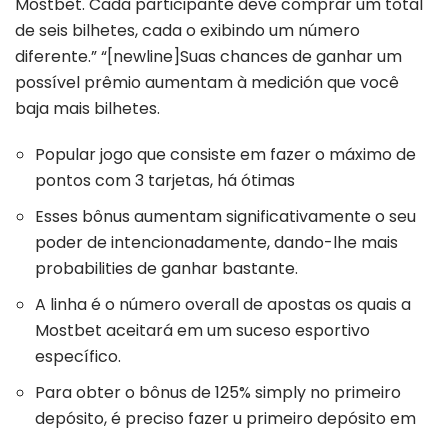
Mostbet. Cada participante deve comprar um total
de seis bilhetes, cada o exibindo um número
diferente.” “[newline]Suas chances de ganhar um
possível prêmio aumentam à medición que você
baja mais bilhetes.
Popular jogo que consiste em fazer o máximo de
pontos com 3 tarjetas, há ótimas
Esses bônus aumentam significativamente o seu
poder de intencionadamente, dando-lhe mais
probabilities de ganhar bastante.
A linha é o número overall de apostas os quais a
Mostbet aceitará em um suceso esportivo
específico.
Para obter o bônus de 125% simply no primeiro
depósito, é preciso fazer u primeiro depósito em