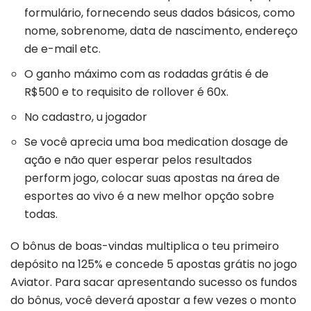
formulário, fornecendo seus dados básicos, como
nome, sobrenome, data de nascimento, endereço
de e-mail etc.
O ganho máximo com as rodadas grátis é de
R$500 e to requisito de rollover é 60x.
No cadastro, u jogador
Se você aprecia uma boa medication dosage de
ação e não quer esperar pelos resultados
perform jogo, colocar suas apostas na área de
esportes ao vivo é a new melhor opção sobre
todas.
O bônus de boas-vindas multiplica o teu primeiro
depósito na 125% e concede 5 apostas grátis no jogo
Aviator. Para sacar apresentando sucesso os fundos
do bônus, você deverá apostar a few vezes o monto