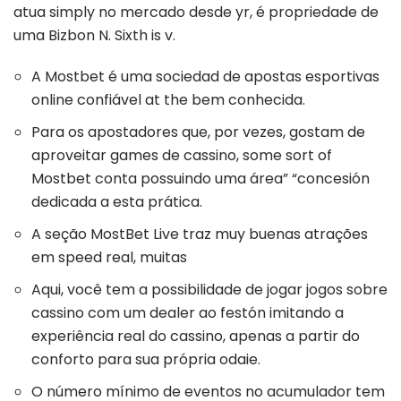
atua simply no mercado desde yr, é propriedade de
uma Bizbon N. Sixth is v.
A Mostbet é uma sociedad de apostas esportivas
online confiável at the bem conhecida.
Para os apostadores que, por vezes, gostam de
aproveitar games de cassino, some sort of
Mostbet conta possuindo uma área” “concesión
dedicada a esta prática.
A seção MostBet Live traz muy buenas atrações
em speed real, muitas
Aqui, você tem a possibilidade de jogar jogos sobre
cassino com um dealer ao festón imitando a
experiência real do cassino, apenas a partir do
conforto para sua própria odaie.
O número mínimo de eventos no acumulador tem