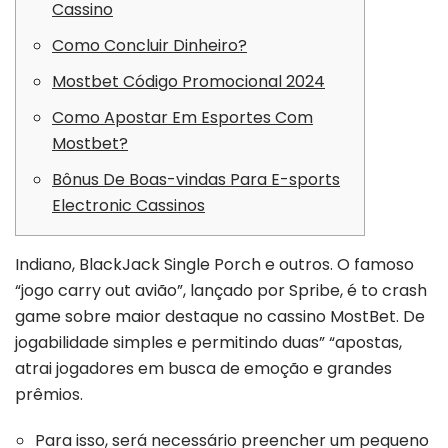
Cassino
Como Concluir Dinheiro?
Mostbet Código Promocional 2024
Como Apostar Em Esportes Com
Mostbet?
Bônus De Boas-vindas Para E-sports
Electronic Cassinos
Indiano, BlackJack Single Porch e outros. O famoso
“jogo carry out avião”, lançado por Spribe, é to crash
game sobre maior destaque no cassino MostBet. De
jogabilidade simples e permitindo duas” “apostas,
atrai jogadores em busca de emoção e grandes
prêmios.
Para isso, será necessário preencher um pequeno