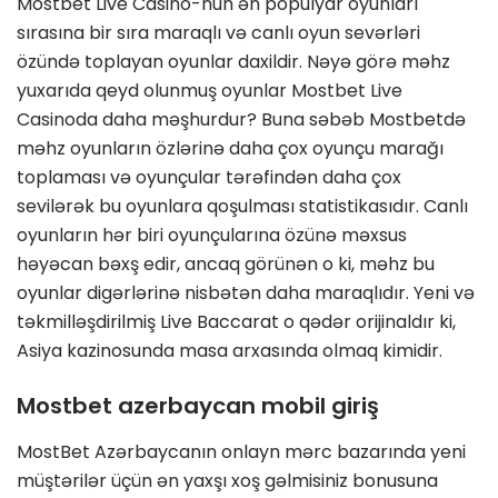
Mostbet Live Casino-nun ən populyar oyunları
sırasına bir sıra maraqlı və canlı oyun sevərləri
özündə toplayan oyunlar daxildir. Nəyə görə məhz
yuxarıda qeyd olunmuş oyunlar Mostbet Live
Casinoda daha məşhurdur? Buna səbəb Mostbetdə
məhz oyunların özlərinə daha çox oyunçu marağı
toplaması və oyunçular tərəfindən daha çox
sevilərək bu oyunlara qoşulması statistikasıdır. Canlı
oyunların hər biri oyunçularına özünə məxsus
həyəcan bəxş edir, ancaq görünən o ki, məhz bu
oyunlar digərlərinə nisbətən daha maraqlıdır. Yeni və
təkmilləşdirilmiş Live Baccarat o qədər orijinaldır ki,
Asiya kazinosunda masa arxasında olmaq kimidir.
Mostbet azerbaycan mobil giriş
MostBet Azərbaycanın onlayn mərc bazarında yeni
müştərilər üçün ən yaxşı xoş gəlmisiniz bonusuna