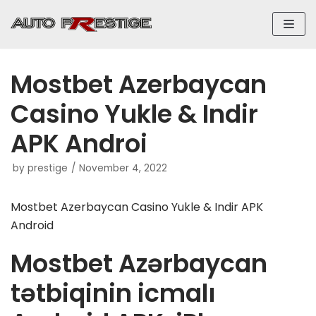
Skip
to
content
Mostbet Azerbaycan
Casino Yukle & Indir
APK Androi
by
prestige
November 4, 2022
Mostbet Azerbaycan Casino Yukle & Indir APK
Android
Mostbet Azərbaycan
tətbiqinin icmalı