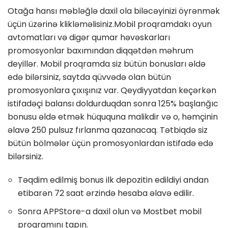
Otağa hansı məbləğlə daxil ola biləcəyinizi öyrənmək
üçün üzərinə klikləməlisiniz.Mobil proqramdakı oyun
avtomatları və digər qumar həvəskarları
promosyonlar baxımından diqqətdən məhrum
deyillər. Mobil proqramda siz bütün bonusları əldə
edə bilərsiniz, saytda qüvvədə olan bütün
promosyonlara çıxışınız var. Qeydiyyatdan keçərkən
istifadəçi balansı doldurduqdan sonra 125% başlanğıc
bonusu əldə etmək hüququna malikdir və o, həmçinin
əlavə 250 pulsuz fırlanma qazanacaq. Tətbiqdə siz
bütün bölmələr üçün promosyonlardan istifadə edə
bilərsiniz.
Təqdim edilmiş bonus ilk depozitin edildiyi andan
etibarən 72 saat ərzində hesaba əlavə edilir.
Sonra APPStore-a daxil olun və Mostbet mobil
proqramını tapın.