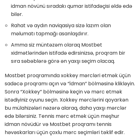
idman növünü sıradakı qumar istifadəçisi əldə edə
bilər.
Rahat və aydın naviqasiya sizə lazım olan
məlumatı tapmağı asanlaşdırır.
Amma siz müntəzəm olaraq Mostbet
xidmətlərindən istifadə edirsinizsə, proqram bir
sıra səbəblərə görə ən yaxşı seçim olacaq.
Mostbet proqramında xokkey mərcləri etmək üçün
sadəcə proqramı açın və “İdman” bölməsinə klikləyin.
Sonra “Xokkey” bölməsinə keçin və mərc etmək
istədiyiniz oyunu seçin. Xokkey mərclərini qoyarkən
bu mülahizələri nəzərə alaraq, daha yaxşı mərclər
edə bilərsiniz. Tennis mərc etmək üçün məşhur
idman növüdür və Mostbet proqramı tennis
həvəskarları üçün çoxlu mərc seçimləri təklif edir.