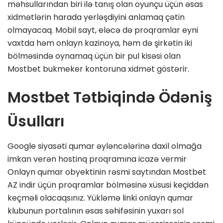
məhsullarından biri ilə tanış olan oyunçu üçün əsas
xidmətlərin harada yerləşdiyini anlamaq çətin
olmayacaq. Mobil sayt, eləcə də proqramlar eyni
vaxtda həm onlayn kazinoya, həm də şirkətin iki
bölməsində oynamaq üçün bir pul kisəsi olan
Mostbet bukmeker kontoruna xidmət göstərir.
Mostbet Tətbiqində Ödəniş
Üsulları
Google siyasəti qumar əyləncələrinə daxil olmağa
imkan verən hostinq proqramına icazə vermir
Onlayn qumar obyektinin rəsmi saytından Mostbet
AZ indir üçün proqramlar bölməsinə xüsusi keçiddən
keçməli olacaqsınız. Yükləmə linki onlayn qumar
klubunun portalının əsas səhifəsinin yuxarı sol