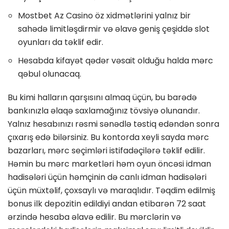
Mostbet Az Casino öz xidmətlərini yalnız bir
sahədə limitləşdirmir və əlavə geniş çeşiddə slot
oyunları da təklif edir.
Hesabda kifayət qədər vəsait olduğu halda mərc
qəbul olunacaq.
Bu kimi halların qarşısını almaq üçün, bu barədə
bankınızla əlaqə saxlamağınız tövsiyə olunandır.
Yalnız hesabınızı rəsmi sənədlə təstiq edəndən sonra
çıxarış edə bilərsiniz. Bu kontorda xeyli sayda mərc
bazarları, mərc seçimləri istifadəçilərə təklif edilir.
Həmin bu mərc marketləri həm oyun öncəsi idman
hadisələri üçün həmçinin də canlı idman hadisələri
üçün müxtəlif, çoxsaylı və maraqlıdır. Təqdim edilmiş
bonus ilk depozitin edildiyi andan etibarən 72 saat
ərzində hesaba əlavə edilir. Bu mərclərin və