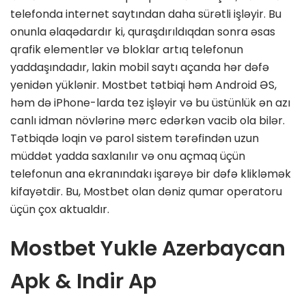
telefonda internet saytından daha sürətli işləyir. Bu
onunla əlaqədardır ki, quraşdırıldıqdan sonra əsas
qrafik elementlər və bloklar artıq telefonun
yaddaşındadır, lakin mobil saytı açanda hər dəfə
yenidən yüklənir. Mostbet tətbiqi həm Android ƏS,
həm də iPhone-larda tez işləyir və bu üstünlük ən azı
canlı idman növlərinə mərc edərkən vacib ola bilər.
Tətbiqdə loqin və parol sistem tərəfindən uzun
müddət yadda saxlanılır və onu açmaq üçün
telefonun ana ekranındakı işarəyə bir dəfə klikləmək
kifayətdir. Bu, Mostbet olan dəniz qumar operatoru
üçün çox aktualdır.
Mostbet Yukle Azerbaycan
Apk & Indir Ap