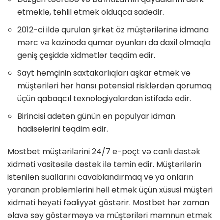
etməklə, təhlil etmək olduqca sadədir.
2012-ci ildə qurulan şirkət öz müştərilərinə idmana
mərc və kazinoda qumar oyunları da daxil olmaqla
geniş çeşiddə xidmətlər təqdim edir.
Sayt həmçinin saxtakarlıqları aşkar etmək və
müştəriləri hər hansı potensial risklərdən qorumaq
üçün qabaqcıl texnologiyalardan istifadə edir.
Birincisi adətən günün ən populyar idman
hadisələrini təqdim edir.
Mostbet müştərilərini 24/7 e-poçt və canlı dəstək
xidməti vasitəsilə dəstək ilə təmin edir. Müştərilərin
istənilən suallarını cavablandırmaq və ya onların
yaranan problemlərini həll etmək üçün xüsusi müştəri
xidməti heyəti fəaliyyət göstərir. Mostbet hər zaman
əlavə səy göstərməyə və müştəriləri məmnun etmək