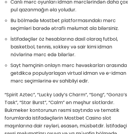
Canlı mərc oyunları idman mərclərindən daha çox
pul qazanmağın əla yoludur.
Bu bölmədə Mostbet platformasındakı mərc
seçimləri barədə ətraflı məlumat ala bilərsiniz.
İstifadəçilər öz hesablarına daxil olaraq futbol,
basketbol, tennis, xokkey və sair kimi idman
növlərinə mərc edə bilərlər.
Sayt həmçinin onlayn mərc həvəskarları arasında
getdikcə populyarlaşan virtual idman və e-idman
mərc seçimlərinə ev sahibliyi edir.
“Spirit Aztec”, “Lucky Lady’s Charm”, “Song”, “Gonzo’s
Task”, “Star Burst”, “Calm” ən məşhur slotlardır.
Bukmeker kontorunun rəsmi saytında və tematik
forumlarda istifadəçilərin Mostbet Casino slot
maşınlarına dair rəyləri, əsasən, müsbətdir. İstifadəçi
şəxsi məlumatları oxuya və ya müvafiq bölmədə