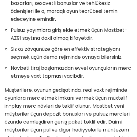
bazarları, səxavətli bonuslar və təhlükəsiz
ödənişləri ilə o, maraqlı oyun təcrübəsi təmin
edəcəyinə əmindir.
Pulsuz yayımlara giriş əldə etmək üçün Mostbet-
AZ91 saytına daxil olmaq kifayətdir.
Siz öz zövqünüzə görə ən effektiv strategiyanı
seçmək üçün demo rejimində oynaya bilərsiniz.
Növbəti tiraj başlamazdan əvvəl oyunçuların mərc
etməyə vaxt tapması vacibdir.
Müştərilərə, oyunun gedişatında, real vaxt rejimində
oyunlara mərc etmək imkanı vermək üçün müxtəlif
in-play mərc növləri də təklif olunur. Mostbet yeni
müştərilər üçün depozit bonusları və pulsuz mərcləri
özündə cəmləşdirən geniş paket təklif edir. Daimi
müştərilər üçün pul və digər hədiyyələrlə müntəzəm