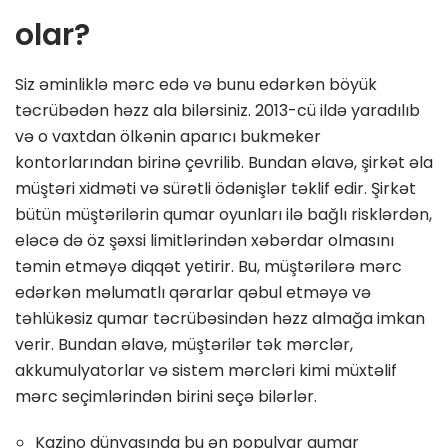
olar?
Siz əminliklə mərc edə və bunu edərkən böyük
təcrübədən həzz ala bilərsiniz. 2013-cü ildə yaradılıb
və o vaxtdan ölkənin aparıcı bukmeker
kontorlarından birinə çevrilib. Bundan əlavə, şirkət əla
müştəri xidməti və sürətli ödənişlər təklif edir. Şirkət
bütün müştərilərin qumar oyunları ilə bağlı risklərdən,
eləcə də öz şəxsi limitlərindən xəbərdar olmasını
təmin etməyə diqqət yetirir. Bu, müştərilərə mərc
edərkən məlumatlı qərarlar qəbul etməyə və
təhlükəsiz qumar təcrübəsindən həzz almağa imkan
verir. Bundan əlavə, müştərilər tək mərclər,
akkumulyatorlar və sistem mərcləri kimi müxtəlif
mərc seçimlərindən birini seçə bilərlər.
Kazino dünyasında bu ən populyar qumar