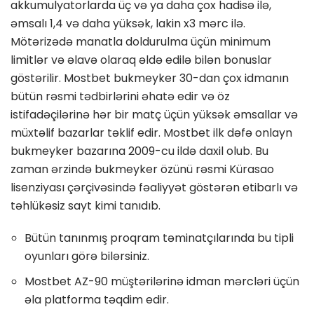
akkumulyatorlarda üç və ya daha çox hadisə ilə,
əmsalı 1,4 və daha yüksək, lakin x3 mərc ilə.
Mötərizədə manatla doldurulma üçün minimum
limitlər və əlavə olaraq əldə edilə bilən bonuslar
göstərilir. Mostbet bukmeyker 30-dan çox idmanın
bütün rəsmi tədbirlərini əhatə edir və öz
istifadəçilərinə hər bir matç üçün yüksək əmsallar və
müxtəlif bazarlar təklif edir. Mostbet ilk dəfə onlayn
bukmeyker bazarına 2009-cu ildə daxil olub. Bu
zaman ərzində bukmeyker özünü rəsmi Kürasao
lisenziyası çərçivəsində fəaliyyət göstərən etibarlı və
təhlükəsiz sayt kimi tanıdıb.
Bütün tanınmış proqram təminatçılarında bu tipli
oyunları görə bilərsiniz.
Mostbet AZ-90 müştərilərinə idman mərcləri üçün
əla platforma təqdim edir.