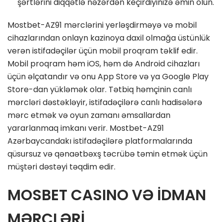
şərtlərini diqqətlə nəzərdən keçirdiyinizə əmin olun.
Mostbet-AZ91 mərclərini yerləşdirməyə və mobil
cihazlarından onlayn kazinoya daxil olmağa üstünlük
verən istifadəçilər üçün mobil proqram təklif edir.
Mobil proqram həm iOS, həm də Android cihazları
üçün əlçatandır və onu App Store və ya Google Play
Store-dan yükləmək olar. Tətbiq həmçinin canlı
mərcləri dəstəkləyir, istifadəçilərə canlı hadisələrə
mərc etmək və oyun zamanı əmsallardan
yararlanmaq imkanı verir. Mostbet-AZ91
Azərbaycandakı istifadəçilərə platformalarında
qüsursuz və qənaətbəxş təcrübə təmin etmək üçün
müştəri dəstəyi təqdim edir.
MOSBET CASINO VƏ İDMAN
MƏRCLƏRİ