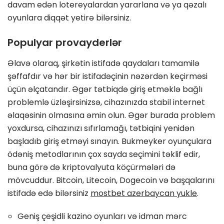
davam edən lotereyalardan yararlana və ya qəzalı
oyunlara diqqət yetirə bilərsiniz.
Populyar provayderlər
Əlavə olaraq, şirkətin istifadə qaydaları tamamilə
şəffafdır və hər bir istifadəçinin nəzərdən keçirməsi
üçün əlçatandır. Əgər tətbiqdə giriş etməklə bağlı
problemlə üzləşirsinizsə, cihazınızda stabil internet
əlaqəsinin olmasına əmin olun. Əgər burada problem
yoxdursa, cihazınızı sıfırlamağı, tətbiqini yenidən
başladıb giriş etməyi sınayın. Bukmeyker oyunçulara
ödəniş metodlarının çox sayda seçimini təklif edir,
buna görə də kriptovalyuta köçürmələri də
mövcuddur. Bitcoin, Litecoin, Dogecoin və başqalarını
istifadə edə bilərsiniz
mostbet azerbaycan yukle
.
Geniş çeşidli kazino oyunları və idman mərc