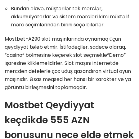
Bundan əlavə, müştərilər tək mərclər,
akkumulyatorlar və sistem mərcləri kimi müxtəlif
mərc seçimlərindən birini seçə bilərlər.
Mostbet-AZ90 slot maşınlarında oynamaq üçün
qeydiyyat tələb etmir. İstifadəçilər, sadəcə olaraq,
“casino” bölməsinə keçərək slot seçməklə“Demo”
işarəsinə klikləməlidirlər. Slot maşını internetdə
mərcdən dəfələrlə çox uduş qazandıran virtual oyun
maşınıdır. Əsas məqsəd hər hansı bir xarakter və ya
görüntü birləşməsini toplamaqdır.
Mostbet Qeydiyyat
keçdikdə 555 AZN
bonusunu necə əldə etmək