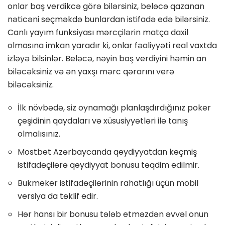
onlar baş verdikcə görə bilərsiniz, beləcə qazanan
nəticəni seçməkdə bunlardan istifadə edə bilərsiniz.
Canlı yayım funksiyası mərcçilərin matça daxil
olmasına imkan yaradır ki, onlar fəaliyyəti real vaxtda
izləyə bilsinlər. Beləcə, nəyin baş verdiyini həmin an
biləcəksiniz və ən yaxşı mərc qərarını verə
biləcəksiniz.
İlk növbədə, siz oynamağı planlaşdırdığınız poker
çeşidinin qaydaları və xüsusiyyətləri ilə tanış
olmalısınız.
Mostbet Azərbaycanda qeydiyyatdan keçmiş
istifadəçilərə qeydiyyat bonusu təqdim edilmir.
Bukmeker istifadəçilərinin rahatlığı üçün mobil
versiya da təklif edir.
Hər hansı bir bonusu tələb etməzdən əvvəl onun