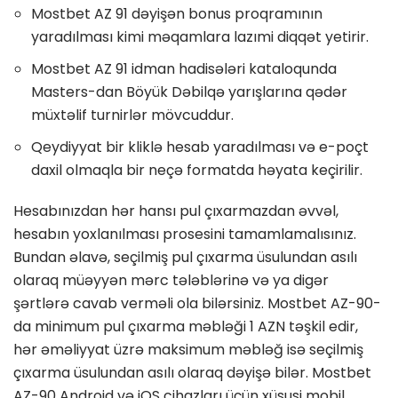
Mostbet AZ 91 dəyişən bonus proqramının
yaradılması kimi məqamlara lazımi diqqət yetirir.
Mostbet AZ 91 idman hadisələri kataloqunda
Masters-dan Böyük Dəbilqə yarışlarına qədər
müxtəlif turnirlər mövcuddur.
Qeydiyyat bir kliklə hesab yaradılması və e-poçt
daxil olmaqla bir neçə formatda həyata keçirilir.
Hesabınızdan hər hansı pul çıxarmazdan əvvəl,
hesabın yoxlanılması prosesini tamamlamalısınız.
Bundan əlavə, seçilmiş pul çıxarma üsulundan asılı
olaraq müəyyən mərc tələblərinə və ya digər
şərtlərə cavab verməli ola bilərsiniz. Mostbet AZ-90-
da minimum pul çıxarma məbləği 1 AZN təşkil edir,
hər əməliyyat üzrə maksimum məbləğ isə seçilmiş
çıxarma üsulundan asılı olaraq dəyişə bilər. Mostbet
AZ-90 Android və iOS cihazları üçün xüsusi mobil