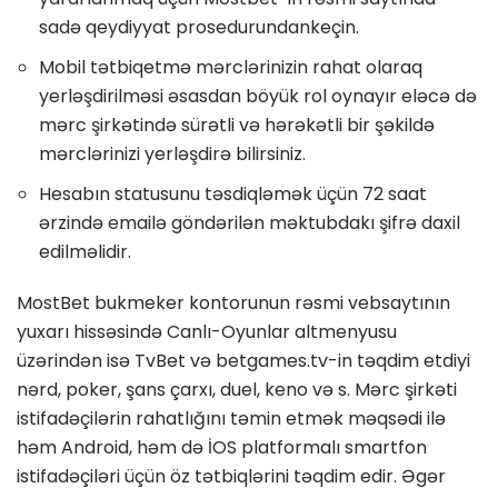
sadə qeydiyyat prosedurundankeçin.
Mobil tətbiqetmə mərclərinizin rahat olaraq
yerləşdirilməsi əsasdan böyük rol oynayır eləcə də
mərc şirkətində sürətli və hərəkətli bir şəkildə
mərclərinizi yerləşdirə bilirsiniz.
Hesabın statusunu təsdiqləmək üçün 72 saat
ərzində emailə göndərilən məktubdakı şifrə daxil
edilməlidir.
MostBet bukmeker kontorunun rəsmi vebsaytının
yuxarı hissəsində Canlı-Oyunlar altmenyusu
üzərindən isə TvBet və betgames.tv-in təqdim etdiyi
nərd, poker, şans çarxı, duel, keno və s. Mərc şirkəti
istifadəçilərin rahatlığını təmin etmək məqsədi ilə
həm Android, həm də İOS platformalı smartfon
istifadəçiləri üçün öz tətbiqlərini təqdim edir. Əgər