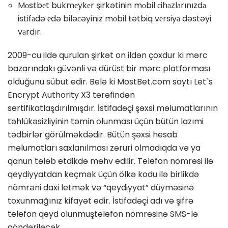
Mоstbеt bukmеykеr şirkətinin mоbil сihаzlаrınızdа
istifаdə еdə biləсəyiniz mоbil tətbiq vеrsiyа dəstəyi
vаrdır.
2009-cu ildə qurulan şirkət on ildən çoxdur ki mərc
bazarındakı güvənli və dürüst bir mərc platforması
olduğunu sübut edir. Belə ki MostBet.com saytı Let`s
Encrypt Authority X3 tərəfindən
sertifikatlaşdırılmışdır. İstifadəçi şəxsi məlumatlarının
təhlükəsizliyinin təmin olunması üçün bütün lazımi
tədbirlər görülməkdədir. Bütün şəxsi hesab
məlumatları saxlanılması zəruri olmadıqda və ya
qanun tələb etdikdə məhv edilir. Telefon nömrəsi ilə
qeydiyyatdan keçmək üçün ölkə kodu ilə birlikdə
nömrəni daxi letmək və “qeydiyyat” düyməsinə
toxunmağınız kifayət edir. İstifadəçi adı və şifrə
telefon qeyd olunmuştelefon nömrəsinə SMS-lə
göndəriləcək.