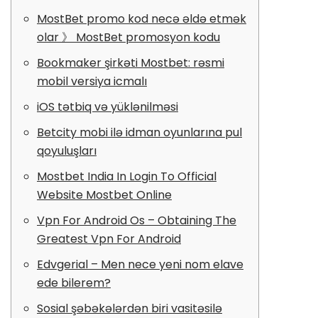
MostBet promo kod necə əldə etmək
olar 》 MostBet promosyon kodu
Bookmaker şirkəti Mostbet: rəsmi
mobil versiya icmalı
iOS tətbiq və yüklənilməsi
Betcity mobi ilə idman oyunlarına pul
qoyuluşları
Mostbet India In Login To Official
Website Mostbet Online
Vpn For Android Os – Obtaining The
Greatest Vpn For Android
Edvgerial – Men nece yeni nom elave
ede bilerem?
Sosial şəbəkələrdən biri vasitəsilə