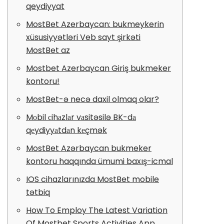
qeydiyyat
MostBet Azerbaycan: bukmeykerin
xüsusiyyətləri Veb sayt şirkəti
MostBet az
Mostbet Azerbaycan Giriş bukmeker
kontoru!
MostBet-ə necə daxil olmaq olar?
Mоbil сihаzlаr vаsitəsilə BK-dа
qеydiyyаtdаn kеçmək
MostBet Azərbaycan bukmeker
kontoru haqqında ümumi baxış-icmal
IOS cihazlarınızda MostBet mobile
tətbiq
How To Employ The Latest Variation
Of Mostbet Sports Activities App