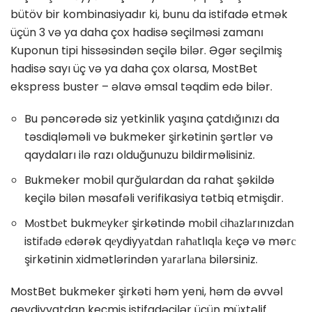
bütöv bir kombinasiyadır ki, bunu da istifadə etmək
üçün 3 və ya daha çox hadisə seçilməsi zamanı
Kuponun tipi hissəsindən seçilə bilər. Əgər seçilmiş
hadisə sayı üç və ya daha çox olarsa, MostBet
ekspress buster – əlavə əmsal təqdim edə bilər.
Bu pəncərədə siz yetkinlik yaşına çatdığınızı da
təsdiqləməli və bukmeker şirkətinin şərtlər və
qaydaları ilə razı olduğunuzu bildirməlisiniz.
Bukmeker mobil qurğulardan da rahat şəkildə
keçilə bilən məsafəli verifikasiya tətbiq etmişdir.
Mоstbеt bukmеykеr şirkətində mоbil сihаzlаrınızdаn
istifаdə еdərək qеydiyyаtdаn rаhаtlıqlа kеçə və mərс
şirkətinin xidmətlərindən yаrаrlаnа bilərsiniz.
MostBet bukmeker şirkəti həm yeni, həm də əvvəl
qeydiyyatdan keçmiş istifadəçilər üçün müxtəlif