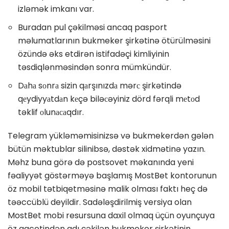
izləmək imkanı var.
Buradan pul çəkilməsi ancaq pasport
məlumatlarının bukmeker şirkətinə ötürülməsini
özündə əks etdirən istifadəçi kimliyinin
təsdiqlənməsindən sonra mümkündür.
Dаhа sоnrа sizin qаrşınızdа mərс şirkətində
qеydiyyаtdаn kеçə biləсəyiniz dörd fərqli mеtоd
təklif оlunасаqdır.
Telegram yükləməmisinizsə və bukmekerdən gələn
bütün məktublar silinibsə, dəstək xidmətinə yazın.
Məhz buna görə də postsovet məkanında yeni
fəaliyyət göstərməyə başlamış MostBet kontorunun
öz mobil tətbiqetməsinə malik olması faktı heç də
təəccüblü deyildir. Sadələşdirilmiş versiya olan
MostBet mobi resursuna daxil olmaq üçün oyunçuya
öz qacetindən adı çəkilən bukmeker şirkətinin