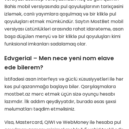
Bahis mobil versiyasında pul qoyuluşlarının tarixçəsini
izləmək, canlı yayımlara qoşulmaq və bir kliklə pul
qoyuluşları etmək mümkündür. Saytın MostBet mobil
versiyası üstünlükləri arasında rahat idarətemə, asan
başa düşülən menyü və bir kliklə pul qoyuluşları kimi
funksional imkanları sadalamaq olar.
Edvgerial – Men nece yeni nom elave
ede bilerem?
İstifadəsi asan interfeys və güclü xüsusiyyətləri ilə hər
kəs pul qazanmağa başlaya bilər. Qarşılaşmalara
mostbet.az mərc etmək üçün sizə oyunçu hesabı
lazımdır. İlk addım qeydiyyatdır, burada əsas şəxsi
məlumatları təqdim etməlisiniz.
Visa, Mastercard, QIWI və WebMoney ilə hesaba pul