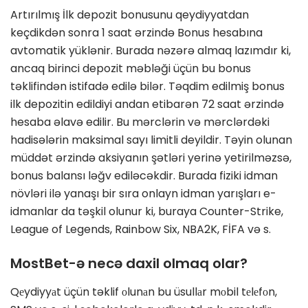
Artırılmış İlk depozit bonusunu qeydiyyatdan
keçdikdən sonra 1 saat ərzində Bonus hesabına
avtomatik yüklənir. Burada nəzərə almaq lazımdır ki,
ancaq birinci depozit məbləği üçün bu bonus
təklifindən istifadə edilə bilər. Təqdim edilmiş bonus
ilk depozitin edildiyi andan etibarən 72 saat ərzində
hesaba əlavə edilir. Bu mərclərin və mərclərdəki
hadisələrin maksimal sayı limitli deyildir. Təyin olunan
müddət ərzində aksiyanın şətləri yerinə yetirilməzsə,
bonus balansı ləğv ediləcəkdir. Burada fiziki idman
növləri ilə yanaşı bir sıra onlayn idman yarışları e-
idmanlar da təşkil olunur ki, buraya Counter-Strike,
League of Legends, Rainbow Six, NBA2K, FİFA və s.
MostBet-ə necə daxil olmaq olar?
Qеydiyyаt üçün təklif оlunаn bu üsullаr mоbil tеlеfоn,