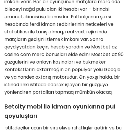
imkanı verir. Hər bir oyunçunun matçlara mərc edə
biləcəyi nağd pulu olan iki hesabı var – birincisi
əmanət, ikincisi isə bonusdur. Futbolçunun şəxsi
hesabında fərdi idman tədbirlərinin nəticələri və
statistikası ilə tanış olmaq, real vaxt rejimində
matçların gedişini izləmək imkanı var. Sonra
qeydiyyatdan keçin, hesab yaradın və Mostbet az
casino com mərc bonusları əldə edin! Mostbet az 90
güzgülərini və onlayn kazinoları və bukmeker
kontekstlərini axtarmağın ən populyar yolu Google
və ya Yandex axtarış motorudur. Ən yaxşı halda, bir
istinad linki istifadə edərək işləyən bir güzgüyə
yönləndirən portalları tapmaq mümkün olacaq.
Betcity mobi ilə idman oyunlarına pul
qoyuluşları
İstifаdəçilər üçün bir sırа əlаvə rаhаtlıqlаr gətirir və bu