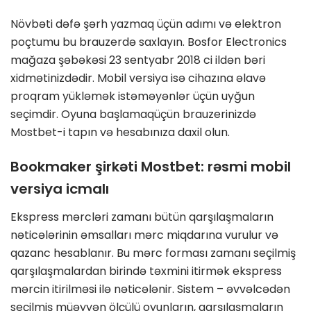
Növbəti dəfə şərh yazmaq üçün adımı və elektron
poçtumu bu brauzerdə saxlayın. Bosfor Electronics
mağaza şəbəkəsi 23 sentyabr 2018 ci ildən bəri
xidmətinizdədir. Mobil versiya isə cihazına əlavə
proqram yükləmək istəməyənlər üçün uyğun
seçimdir. Oyuna başlamaqüçün brauzerinizdə
Mostbet-i tapın və hesabınıza daxil olun.
Bookmaker şirkəti Mostbet: rəsmi mobil
versiya icmalı
Ekspress mərcləri zamanı bütün qarşılaşmaların
nəticələrinin əmsalları mərc miqdarına vurulur və
qazanc hesablanır. Bu mərc forması zamanı seçilmiş
qarşılaşmalardan birində təxmini itirmək ekspress
mərcin itirilməsi ilə nəticələnir. Sistem – əvvəlcədən
seçilmiş müəyyən ölçülü oyunların, qarşılaşmaların