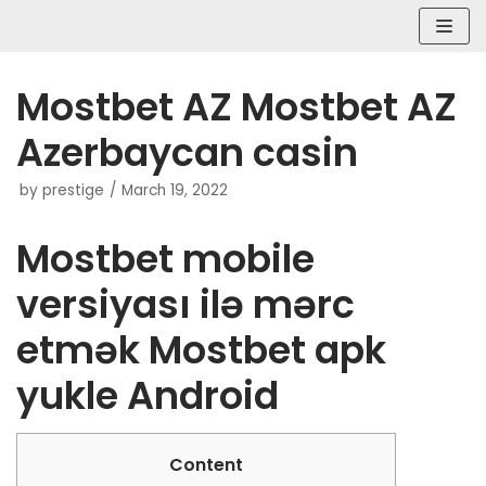
Skip
to
content
Mostbet AZ Mostbet AZ
Azerbaycan casin
by
prestige
March 19, 2022
Mostbet mobile
versiyası ilə mərc
etmək Mostbet apk
yukle Android
Content