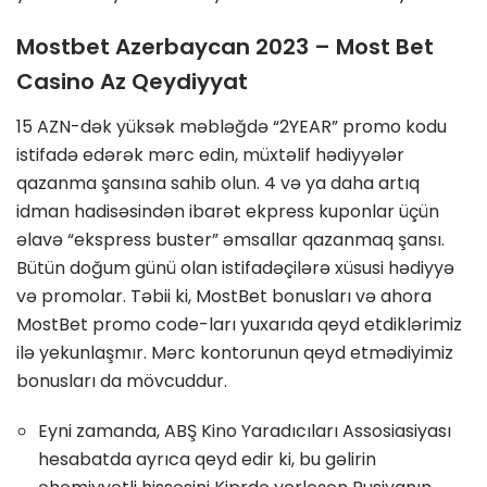
Mostbet Azerbaycan 2023 – Most Bet
Casino Az Qeydiyyat
15 AZN-dək yüksək məbləğdə “2YEAR” promo kodu
istifadə edərək mərc edin, müxtəlif hədiyyələr
qazanma şansına sahib olun. 4 və ya daha artıq
idman hadisəsindən ibarət ekpress kuponlar üçün
əlavə “ekspress buster” əmsallar qazanmaq şansı.
Bütün doğum günü olan istifadəçilərə xüsusi hədiyyə
və promolar. Təbii ki, MostBet bonusları və ahora
MostBet promo code-ları yuxarıda qeyd etdiklərimiz
ilə yekunlaşmır. Mərc kontorunun qeyd etmədiyimiz
bonusları da mövcuddur.
Eyni zamanda, ABŞ Kino Yaradıcıları Assosiasiyası
hesabatda ayrıca qeyd edir ki, bu gəlirin