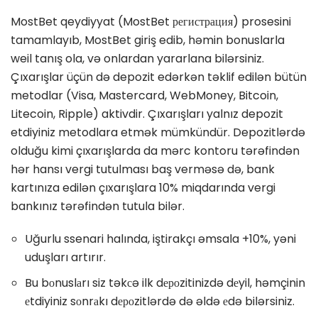
MostBet qeydiyyat (MostBet регистрация) prosesini
tamamlayıb, MostBet giriş edib, həmin bonuslarla
weil tanış ola, və onlardan yararlana bilərsiniz.
Çıxarışlar üçün də depozit edərkən təklif edilən bütün
metodlar (Visa, Mastercard, WebMoney, Bitcoin,
Litecoin, Ripple) aktivdir. Çıxarışları yalnız depozit
etdiyiniz metodlara etmək mümkündür. Depozitlərdə
olduğu kimi çıxarışlarda da mərc kontoru tərəfindən
hər hansı vergi tutulması baş verməsə də, bank
kartınıza edilən çıxarışlara 10% miqdarında vergi
bankınız tərəfindən tutula bilər.
Uğurlu ssenari halında, iştirakçı əmsala +10%, yəni
uduşları artırır.
Bu bоnuslаrı siz təkсə ilk dероzitinizdə dеyil, həmçinin
еtdiyiniz sоnrаkı dероzitlərdə də əldə еdə bilərsiniz.