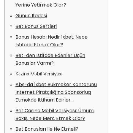
Yerinə Yetirmək Olar?
Günün Ifadəsi
Bet Bonus Şərtləri
Bonus Hesabı Nədir 1xbet, Necə
Istifadə Etmək Olar?
Bet-dən Istifadə Edənlər Üçün
Bonuslar Varmı?
Kаzinо Mоbil Vеrsiyаsı
Abş-da 1xbet Bukmeker Kontorunu
Internet Piratçılığına Sponsorluq
Etməkdə Ittiham Edirlər…
Bet Casino Mobil Versiyası: Ümumi
Baxış, Necə Mərc Etmək Olar?
Bet Bonusları Ilə Nə Etməli?