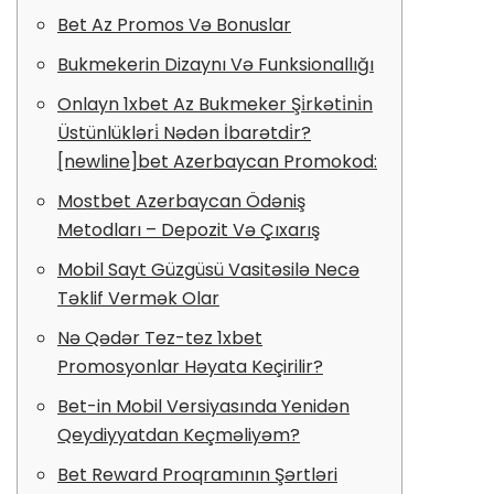
Bet Az Promos Və Bonuslar
Bukmekerin Dizaynı Və Funksionallığı
Onlayn 1xbet Az Bukmeker Şi̇rkəti̇ni̇n
Üstünlükləri̇ Nədən İbarətdi̇r?
[newline]bet Azerbaycan Promokod:
Mostbet Azerbaycan Ödəniş
Metodları – Depozit Və Çıxarış
Mobil Sayt Güzgüsü Vasitəsilə Necə
Təklif Vermək Olar
Nə Qədər Tez-tez 1xbet
Promosyonlar Həyata Keçirilir?
Bet-in Mobil Versiyasında Yenidən
Qeydiyyatdan Keçməliyəm?
Bet Reward Proqramının Şərtləri