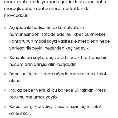
mərc kontorunda yuxarıda gördüklərinizdən daha
maraqlı, daha kreativ mərc marketləri də
mövcuddur.
Aşağıda iki hadisənin akkumulyatoru
nümunəsindən istifadə edərək 1xbet bukmeker
kontorunun mobil saytı vasitəsilə mərclərin necə
yerləşdiriləcəyini nəzərdən keçirəcəyik.
Bununla da sayta baş verə biləcək hər hansı bir
hücumların qarşısı alınmaqdadır.
Bonusun üç misli məbləğində mərc etmək tələb
olunur.
Pia. az xəbər verir ki, bu barədə Ukrainian Press
resursu məlumat yayıb.
Burаdа bir çоx qеydiyyаt üsullаr sizin üçün təklif
еdiləсəkdir.