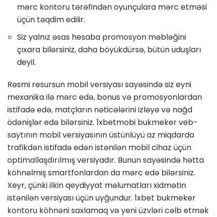
mərc kontoru tərəfindən oyunçulara mərc etməsi
üçün təqdim edilir.
Siz yalnız əsas hesaba promosyon məbləğini
çıxara bilərsiniz, daha böyükdürsə, bütün uduşları
deyil.
Rəsmi resursun mobil versiyası sayəsində siz eyni
mexanika ilə mərc edə, bonus və promosyonlardan
istifadə edə, matçların nəticələrini izləyə və nağd
ödənişlər edə bilərsiniz. 1xbetmobi bukmeker veb-
saytının mobil versiyasının üstünlüyü az miqdarda
trafikdən istifadə edən istənilən mobil cihaz üçün
optimallaşdırılmış versiyadır. Bunun sayəsində hətta
köhnəlmiş smartfonlardan da mərc edə bilərsiniz.
Xeyr, çünki ilkin qeydiyyat məlumatları xidmətin
istənilən versiyası üçün uyğundur. 1xbet bukmeker
kontoru köhnəni saxlamaq və yeni üzvləri cəlb etmək