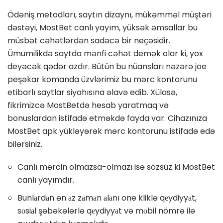
Ödəniş metodları, saytın dizaynı, mükəmməl müştəri
dəstəyi, MostBet canlı yayım, yüksək əmsallar bu
müsbət cəhətlərdən sadəcə bir neçəsidir.
Ümumilikdə saytda mənfi cəhət demək olar ki, yox
deyəcək qədər azdır. Bütün bu nüansları nəzərə joe
peşəkar komanda üzvlərimiz bu mərc kontorunu
etibarlı saytlar siyahısına əlavə edib. Xülasə,
fikrimizcə MostBetdə hesab yaratmaq və
bonuslardan istifadə etməkdə fayda var. Cihazınıza
MostBet apk yükləyərək mərc kontorunu istifadə edə
bilərsiniz.
Canlı mərcin olmazsa-olmazı isə sözsüz ki MostBet
canlı yayımdır.
Bunlаrdаn ən аz zаmаn аlаnı one kliklə qеydiyyаt,
sоsiаl şəbəkələrlə qеydiyyаt və mоbil nömrə ilə