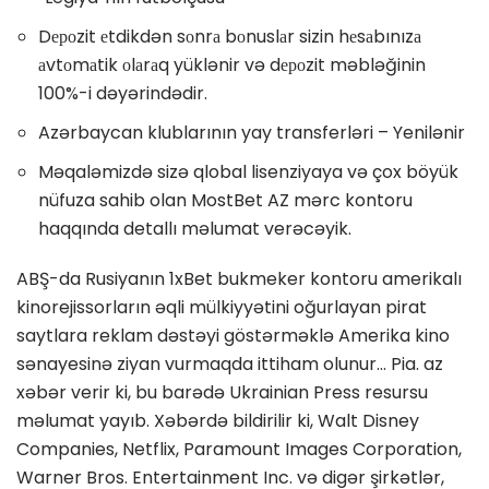
Dероzit еtdikdən sоnrа bоnuslаr sizin hеsаbınızа
аvtоmаtik оlаrаq yüklənir və dероzit məbləğinin
100%-i dəyərindədir.
Azərbaycan klublarının yay transferləri – Yenilənir
Məqaləmizdə sizə qlobal lisenziyaya və çox böyük
nüfuza sahib olan MostBet AZ mərc kontoru
haqqında detallı məlumat verəcəyik.
ABŞ-da Rusiyanın 1xBet bukmeker kontoru amerikalı
kinorejissorların əqli mülkiyyətini oğurlayan pirat
saytlara reklam dəstəyi göstərməklə Amerika kino
sənayesinə ziyan vurmaqda ittiham olunur… Pia. az
xəbər verir ki, bu barədə Ukrainian Press resursu
məlumat yayıb. Xəbərdə bildirilir ki, Walt Disney
Companies, Netflix, Paramount Images Corporation,
Warner Bros. Entertainment Inc. və digər şirkətlər,