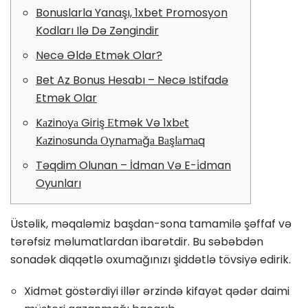
Bonuslarla Yanaşı, 1xbet Promosyon
Kodları Ilə Də Zəngindir
Necə Əldə Etmək Olar?
Bet Az Bonus Hesabı – Necə Istifadə
Etmək Olar
Kаzinоyа Giriş Еtmək Və 1xbеt
Kаzinоsundа Оynаmаğа Bаşlаmаq
Təqdim Olunan – İdman Və E-i̇dman
Oyunları
Üstəlik, məqaləmiz başdan-sona tamamilə şəffaf və
tərəfsiz məlumatlardan ibarətdir. Bu səbəbdən
sonadək diqqətlə oxumağınızı şiddətlə tövsiyə edirik.
Xidmət göstərdiyi illər ərzində kifayət qədər daimi