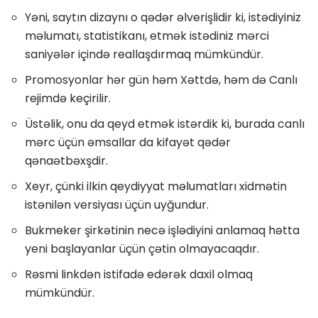
Yəni, saytın dizaynı o qədər əlverişlidir ki, istədiyiniz
məlumatı, statistikanı, etmək istədiniz mərci
saniyələr içində reallaşdırmaq mümkündür.
Promosyonlar hər gün həm Xəttdə, həm də Canlı
rejimdə keçirilir.
Üstəlik, onu da qeyd etmək istərdik ki, burada canlı
mərc üçün əmsallar da kifayət qədər
qənaətbəxşdir.
Xeyr, çünki ilkin qeydiyyat məlumatları xidmətin
istənilən versiyası üçün uyğundur.
Bukmeker şirkətinin necə işlədiyini anlamaq hətta
yeni başlayanlar üçün çətin olmayacaqdır.
Rəsmi linkdən istifadə edərək daxil olmaq
mümkündür.