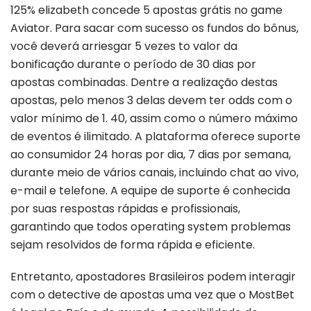
125% elizabeth concede 5 apostas grátis no game
Aviator. Para sacar com sucesso os fundos do bônus,
você deverá arriesgar 5 vezes to valor da
bonificação durante o período de 30 dias por
apostas combinadas. Dentre a realização destas
apostas, pelo menos 3 delas devem ter odds com o
valor mínimo de 1. 40, assim como o número máximo
de eventos é ilimitado. A plataforma oferece suporte
ao consumidor 24 horas por dia, 7 dias por semana,
durante meio de vários canais, incluindo chat ao vivo,
e-mail e telefone. A equipe de suporte é conhecida
por suas respostas rápidas e profissionais,
garantindo que todos operating system problemas
sejam resolvidos de forma rápida e eficiente.
Entretanto, apostadores Brasileiros podem interagir
com o detective de apostas uma vez que o MostBet