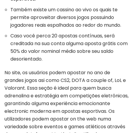
Também existe um cassino ao vivo os quais te
permite aproveitar diversos jogos possuindo
jogadores reais espalhados ao redor do mundo.
Caso você perca 20 apostas contínuas, será
creditada na sua conta alguma aposta grátis com
50% do valor nominal médio sobre seu saldo
desorientado.
No site, os usuários podem apostar no ano de
grandes jogos asi como CS2, DOTA a couple of, LoL e
Valorant. Essa seção é ideal para quem busca
adrenalina e estratégia em competições eletrônicas,
garantindo alguma experiência emocionante
electronic moderna em apostas esportivas. Os
utilizadores podem apostar on the web numa
variedade sobre eventos e games atléticos através