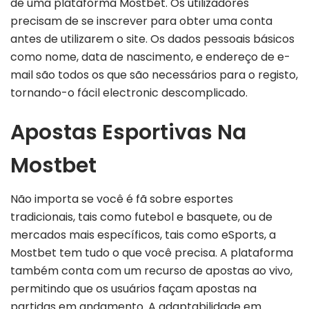
de uma plataforma Mostbet. Os utilizadores
precisam de se inscrever para obter uma conta
antes de utilizarem o site. Os dados pessoais básicos
como nome, data de nascimento, e endereço de e-
mail são todos os que são necessários para o registo,
tornando-o fácil electronic descomplicado.
Apostas Esportivas Na
Mostbet
Não importa se você é fã sobre esportes
tradicionais, tais como futebol e basquete, ou de
mercados mais específicos, tais como eSports, a
Mostbet tem tudo o que você precisa. A plataforma
também conta com um recurso de apostas ao vivo,
permitindo que os usuários façam apostas na
partidas em andamento. A adaptabilidade em