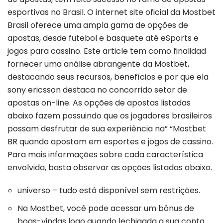
esportivas no Brasil. O internet site oficial da Mostbet
Brasil oferece uma ampla gama de opções de
apostas, desde futebol e basquete até eSports e
jogos para cassino. Este article tem como finalidad
fornecer uma análise abrangente da Mostbet,
destacando seus recursos, benefícios e por que ela
sony ericsson destaca no concorrido setor de
apostas on-line. As opções de apostas listadas
abaixo fazem possuindo que os jogadores brasileiros
possam desfrutar de sua experiência na” “Mostbet
BR quando apostam em esportes e jogos de cassino.
Para mais informações sobre cada característica
envolvida, basta observar as opções listadas abaixo.
universo – tudo está disponível sem restrições.
Na Mostbet, você pode acessar um bônus de
boas-vindas logo quando lechigada a sua conta.