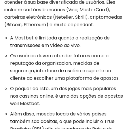
atender à sua base diversificada de usuários. Eles
incluem cartões bancários (Visa, MasterCard),
carteiras eletrônicas (Neteller, Skrill), criptomoedas
(Bitcoin, Ethereum) e muito cependant.
A Mostbet é limitada quanto a realização de
transmissões em vídeo ao vivo.
Os usuários devem atender fatores como a
reputação da organizacion, medidas de
segurança, interface de usuário e suporte ao
cliente ao escolher uma plataforma de apostas.
O pôquer ao listo, um dos jogos mais populares
nos cassinos online, é uma das opções de apostas
weil Mostbet.
Além disso, moedas locais de vários países
também são aceitas, o que pode incluir o True
Brasileiro (BRL) afin de jogadores do País e do