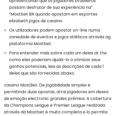
apresentando que os jogadores brasileiros
possam desfrutar de sua experiência na”
“Mostbet BR quando apostam em esportes
elizabeth jogos de cassino.
Os utilizadores podem apostar on-line numa
variedade de eventos e jogos atléticos através ag
plataforma Mostbet.
Para entender mais sobre cada um deles at the
como eles poderiam ajudá-lo a otimizar seus
ganhos potenciais, leia as descrições de cada 1
deles que são fornecidas abaixo.
cassino MostBet. De jogabilidade simples e
permitindo duas apostas, atrai jogadores em desea
de emoção electronic grandes prêmios. A cobertura
da Champions League e Premier League realizada
através da Mostbet é muito completa e lo permite