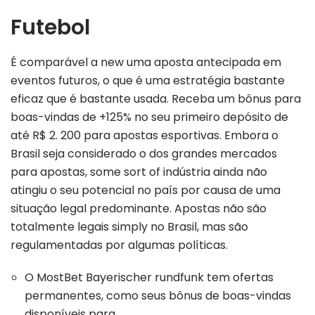
Futebol
É comparável a new uma aposta antecipada em
eventos futuros, o que é uma estratégia bastante
eficaz que é bastante usada. Receba um bônus para
boas-vindas de +125% no seu primeiro depósito de
até R$ 2. 200 para apostas esportivas. Embora o
Brasil seja considerado o dos grandes mercados
para apostas, some sort of indústria ainda não
atingiu o seu potencial no país por causa de uma
situação legal predominante. Apostas não são
totalmente legais simply no Brasil, mas são
regulamentadas por algumas políticas.
O MostBet Bayerischer rundfunk tem ofertas
permanentes, como seus bônus de boas-vindas
disponíveis para