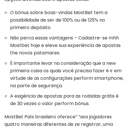
O bônus sobre boas-vindas MostBet tem a
possibilidade de ser de 100% ou de 125% no
primeiro depósito.
Não perca essas vantagens – Cadastre-se mhh
Mostbet hoje e eleve sua experiência de apostas
the novos patamares.
É importante levar na consideração que a new
primeira coisa os quais você precisa fazer é ir em
virtude de as configurações perform smartphone,
na parte de segurança.
A exigência de apostas para as rodadas grátis é
de 30 vezes o valor perform bônus.
MostBet País brasileiro oferece” “aos jogadores
quatro maneiras diferentes de ze registrar, uma