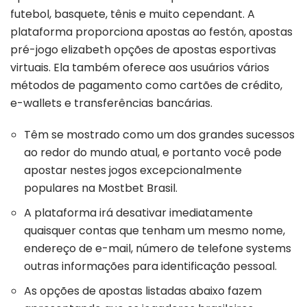
futebol, basquete, tênis e muito cependant. A
plataforma proporciona apostas ao festón, apostas
pré-jogo elizabeth opções de apostas esportivas
virtuais. Ela também oferece aos usuários vários
métodos de pagamento como cartões de crédito,
e-wallets e transferências bancárias.
Têm se mostrado como um dos grandes sucessos
ao redor do mundo atual, e portanto você pode
apostar nestes jogos excepcionalmente
populares na Mostbet Brasil.
A plataforma irá desativar imediatamente
quaisquer contas que tenham um mesmo nome,
endereço de e-mail, número de telefone systems
outras informações para identificação pessoal.
As opções de apostas listadas abaixo fazem