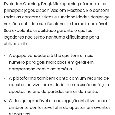
Evolution Gaming, Ezugi, Microgaming oferecem os
principais jogos disponíveis em Mostbet. Ele contém
todas as características e funcionalidades dasjenige
versões anteriores, e funciona de forma impecável.
Sua excelente usabilidade garante o qual os
jogadores não terão nenhuma dificuldade para
utilizar u site.
A equipe vencedora é the que tem u maior
número para gols marcados em geral em
comparação com a adversária.
A plataforma também conta com um recurso de
apostas ao vivo, permitindo que os usuários façam
apostas no ano de partidas em andamento.
O design agradável e a navegação intuitiva criam 1
ambiente confortável afin de apostar em eventos
esportivos.