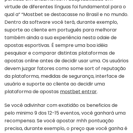
virtude de diferentes línguas foi fundamental para o
qual a” “Mostbet se destacasse no Brasil e no mundo.
Dentro da software você terá, durante exemplo,
suporte ao cliente em português para melhorar
também ainda a sua experiência nesta odaie de
apostas esportivas. É sempre uma boa idéia
pesquisar e comparar distintas plataformas de
apostas online antes de decidir usar uma. Os usuários
devem juzgar fatores como some sort of reputação
da plataforma, medidas de segurança, interface de
usuário e suporte ao cliente ao decidir uma
plataforma de apostas
mostbet entrar
.
Se você adivinhar com exatidão os beneficios de
pelo minimo 9 dos 12-15 eventos, você ganhará uma
recompensa. Se você apostar mhh pontuação
precisa, durante exemplo, o preço que você ganha é