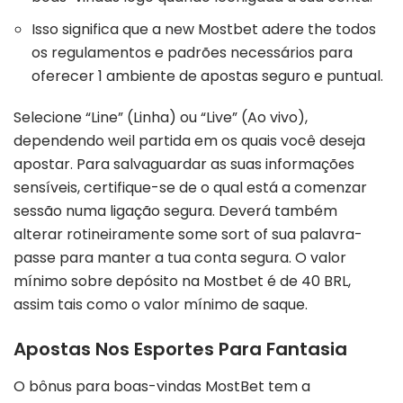
Isso significa que a new Mostbet adere the todos
os regulamentos e padrões necessários para
oferecer 1 ambiente de apostas seguro e puntual.
Selecione “Line” (Linha) ou “Live” (Ao vivo),
dependendo weil partida em os quais você deseja
apostar. Para salvaguardar as suas informações
sensíveis, certifique-se de o qual está a comenzar
sessão numa ligação segura. Deverá também
alterar rotineiramente some sort of sua palavra-
passe para manter a tua conta segura. O valor
mínimo sobre depósito na Mostbet é de 40 BRL,
assim tais como o valor mínimo de saque.
Apostas Nos Esportes Para Fantasia
O bônus para boas-vindas MostBet tem a