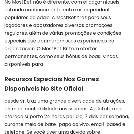
No MostBet não é diferente, com el caça-níqueis
estando continuamente entre os cependant
populares da odaie. A MostBet traz para seus
jogadores e apostadores diversas promoções
regulares, além de várias promoções e condições
especiais que aprimoram suas experiências na
organizacion. O MostBet Br tem ofertas
permanentes, como seus bônus de boas-vindas
disponíveis para
Recursos Especiais Nos Games
Disponíveis No Site Oficial
desde yr, traz uma grande diversidade de atrações,
além de confiabilidade aos usuários. A plataforma
oferece suporte 24 horas por dia, 7 dias por semana,
durante meio de bate-papo ao vivo, email-based e
telefone. Se você tiver uma dúvida sobre