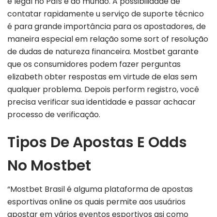
é legal no País e do mundo. A possibilidade de
contatar rapidamente u serviço de suporte técnico
é para grande importância para os apostadores, de
maneira especial em relação some sort of resolução
de dudas de natureza financeira. Mostbet garante
que os consumidores podem fazer perguntas
elizabeth obter respostas em virtude de elas sem
qualquer problema. Depois perform registro, você
precisa verificar sua identidade e passar achacar
processo de verificação.
Tipos De Apostas E Odds
No Mostbet
“Mostbet Brasil é alguma plataforma de apostas
esportivas online os quais permite aos usuários
apostar em vários eventos esportivos asi como