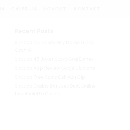
MA
GALERIJA
NOVOSTI
KONTAKT
Recent Posts
Slottica Najlepsze Gry Demo Lucky
Cash’N
Slottica 46 Joker Staxx Graj Demo
Slottica App Review Swoje Ulubione
Slottica Free Spins Czk Azn Clp
Slottica Casino Bonuses Best Online
Live Roulette Casino