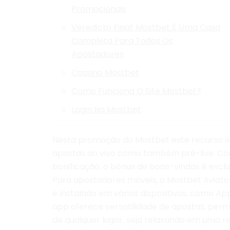
Promocionais
Veredicto Final: Mostbet É Uma Casa
Completa Para Todos Os
Apostadores
Cassino Mostbet
Como Funciona O Site Mostbet?
Login Na Mostbet
Nesta promoção do Mostbet este recurso é v
apostas ao vivo como também pré-live. Co
bonificação, o bônus de boas-vindas é exclu
Para apostadores móveis, o Mostbet Aviato
e instalado em vários dispositivos, como Ap
app oferece versatilidade de apostas, per
de qualquer lugar, seja relaxando em uma red