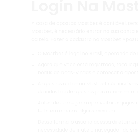
Login Na Mos
A casa de apostas Mostbet é confiável, ten
Mostbet, é necessário entrar na sua conta e 
da tela. Fazer o cadastro na Mostbet Apost
O Mostbet é legal no Brasil, operando de
Agora que você está registrado, faça log
bônus de boas-vindas e começar a apost
A apostas online na Mostbet são incríve
da indústria de apostas para oferecer o m
Antes de começar a aproveitar os jogos n
feito em apenas alguns minutos.
Dessa forma, o usuário acessa diretamen
necessidade de ir até o navegador do s