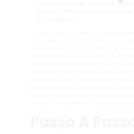
Após extensa análise, concluímos que a 
apostas confiável, que opera dentro das
sem manipulação.
Se você está procurando um código de desc
catracalivre.com.br nós coletamos os melh
você encontrará todos os códigos de desc
gratuitamente com um simples clique. O b
oferta especial destinada aos novos jogad
Com os aplicativos móveis, o usuário pode u
dispositivos, o que facilita muito a vida e d
estiver. A MostBet é licenciada pela Cura
maiores e mais famosas casas de apostas 
de opções de pagamento
betting company
Passo A Pass