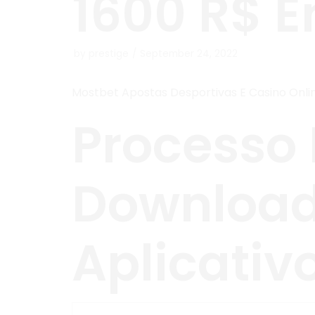
1600 R$ E
by
prestige
September 24, 2022
Mostbet Apostas Desportivas E Casino Online
Processo
Download
Aplicativ