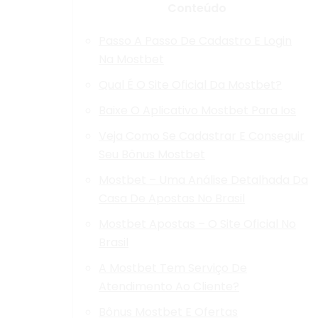
Conteúdo
Passo A Passo De Cadastro E Login
Na Mostbet
Qual É O Site Oficial Da Mostbet?
Baixe O Aplicativo Mostbet Para Ios
Veja Como Se Cadastrar E Conseguir
Seu Bônus Mostbet
Mostbet – Uma Análise Detalhada Da
Casa De Apostas No Brasil
Mostbet Apostas – O Site Oficial No
Brasil
A Mostbet Tem Serviço De
Atendimento Ao Cliente?
Bônus Mostbet E Ofertas