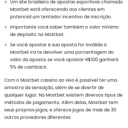
Um site brasileiro de apostas esportivas chamado
Mostbet está oferecendo aos clientes em
potencial um tentador incentivo de inscrição.
Importante você saber também o valor mínimo
de depósito no Mostbet.
Se você apostar e sua aposta for inválida a
Mostbet irá te devolver uma porcentagem do
valor da aposta, se você apostar R$100 ganhará
5% de cashback.
Com o Mostbet cassino ao vivo é possível ter uma
amostra da sensação, além de se divertir de
qualquer lugar. Na Mostbet existem diversos tipos de
métodos de pagamento. Além delas, Mostbet tem
seus próprios jogos, e oferece jogos de mais de 30
outros provedores diferentes.