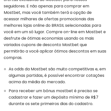
seguidores. E não apenas para comprar em
Mostbet, mas você também terá a opção de
acessar milhares de ofertas promocionais das
melhores lojas online do BRASIL selecionadas para
você em um só lugar. Compre on-line em Mostbet e
desfrute de ótimas economias usando os mais
variados cupons de desconto Mostbet que
permitirão a você aplicar ótimos descontos em suas
compras.
As odds da Mostbet são muito competitivas e, em
algumas partidas, é possível encontrar cotações
acima da média do mercado.
Para receber um bônus mostbet é preciso se
cadastrar e fazer um depósito mínimo de R$7
durante os sete primeiros dias do cadastro.