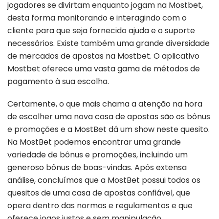
jogadores se divirtam enquanto jogam na Mostbet,
desta forma monitorando e interagindo com o
cliente para que seja fornecido ajuda e o suporte
necessários. Existe também uma grande diversidade
de mercados de apostas na Mostbet. O aplicativo
Mostbet oferece uma vasta gama de métodos de
pagamento à sua escolha.
Certamente, o que mais chama a atenção na hora
de escolher uma nova casa de apostas são os bônus
e promoções e a MostBet dá um show neste quesito.
Na MostBet podemos encontrar uma grande
variedade de bônus e promoções, incluindo um
generoso bônus de boas-vindas. Após extensa
análise, concluímos que a MostBet possui todos os
quesitos de uma casa de apostas confiável, que
opera dentro das normas e regulamentos e que
oferece jogos justos e sem manipulação.