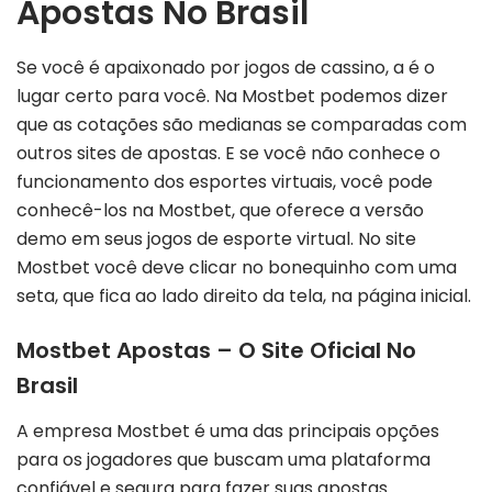
Apostas No Brasil
Se você é apaixonado por jogos de cassino, a é o
lugar certo para você. Na Mostbet podemos dizer
que as cotações são medianas se comparadas com
outros sites de apostas. E se você não conhece o
funcionamento dos esportes virtuais, você pode
conhecê-los na Mostbet, que oferece a versão
demo em seus jogos de esporte virtual. No site
Mostbet você deve clicar no bonequinho com uma
seta, que fica ao lado direito da tela, na página inicial.
Mostbet Apostas – O Site Oficial No
Brasil
A empresa Mostbet é uma das principais opções
para os jogadores que buscam uma plataforma
confiável e segura para fazer suas apostas