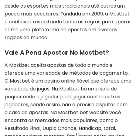
desde os esportes mais tradicionais até outros um
pouco mais peculiares. Fundada em 2009, a Mostbet
é confiável, respeitando todas as regras para operar
como uma plataforma de apostas em diversas
regiões do mundo.
Vale A Pena Apostar No Mostbet?
A Mostbet aceita apostas de todo o mundo e
oferece uma variedade de métodos de pagamento.
O Mostbet é um casino online fiável que oferece uma
variedade de jogos. Na Mostbet há uma sala de
pôquer onde o jogador pode jogar contra outros
jogadores, sendo assim, não é preciso disputar com
a casa de apostas. Na Mostbet bet website você
encontra os mercados mais populares, como o
Resultado Final, Dupla Chance, Handicap, total,