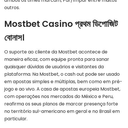
ambos os times marcam, Par/Ímpar entre muitos
outros.
Mostbet Casino প্রথম ডিপোজিট
বোনাস।
O suporte ao cliente da Mostbet acontece de
maneira eficaz, com equipe pronta para sanar
quaisquer dúvidas de usuários e visitantes da
plataforma. Na Mostbet, o cash out pode ser usado
em apostas simples e múltiplas, bem como em pré-
jogo e ao vivo. A casa de apostas europeia Mostbet,
com operações nos mercados do México e Peru,
reafirma os seus planos de marcar presença forte
no território sul-americano em geral e no Brasil em
particular.