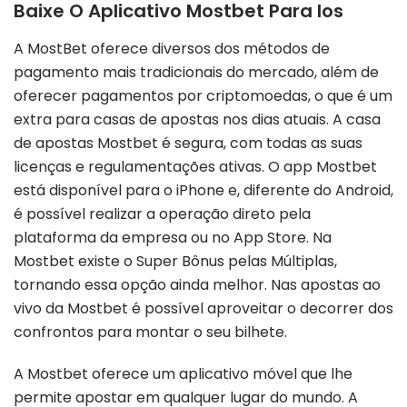
Baixe O Aplicativo Mostbet Para Ios
A MostBet oferece diversos dos métodos de
pagamento mais tradicionais do mercado, além de
oferecer pagamentos por criptomoedas, o que é um
extra para casas de apostas nos dias atuais. A casa
de apostas Mostbet é segura, com todas as suas
licenças e regulamentações ativas. O app Mostbet
está disponível para o iPhone e, diferente do Android,
é possível realizar a operação direto pela
plataforma da empresa ou no App Store. Na
Mostbet existe o Super Bônus pelas Múltiplas,
tornando essa opção ainda melhor. Nas apostas ao
vivo da Mostbet é possível aproveitar o decorrer dos
confrontos para montar o seu bilhete.
A Mostbet oferece um aplicativo móvel que lhe
permite apostar em qualquer lugar do mundo. A