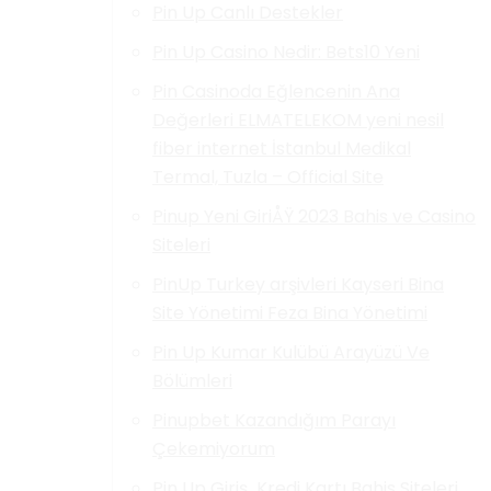
Pin Up Canlı Destekler
Pin Up Casino Nedir: Bets10 Yeni
Pin Casinoda Eğlencenin Ana
Değerleri ELMATELEKOM yeni nesil
fiber internet İstanbul Medikal
Termal, Tuzla – Official Site
Pinup Yeni GiriÅŸ 2023 Bahis ve Casino
Siteleri
PinUp Turkey arşivleri Kayseri Bina
Site Yönetimi Feza Bina Yönetimi
Pin Up Kumar Kulübü Arayüzü Ve
Bölümleri
Pinupbet Kazandığım Parayı
Çekemiyorum
Pin Up Giriş ️ Kredi Kartı Bahis Siteleri