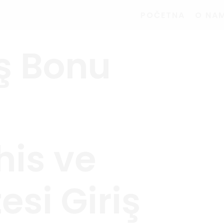
POČETNA
O NA
iş Bonu
his ve
esi Giriş