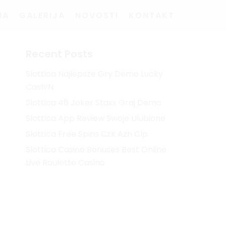
MA
GALERIJA
NOVOSTI
KONTAKT
Recent Posts
Slottica Najlepsze Gry Demo Lucky
Cash’N
Slottica 46 Joker Staxx Graj Demo
Slottica App Review Swoje Ulubione
Slottica Free Spins Czk Azn Clp
Slottica Casino Bonuses Best Online
Live Roulette Casino