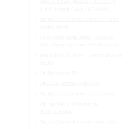
Birmes Sanayi Sitesi A-1 Blok No :3
D:4/1 Orhanlı-Tuzla / İSTANBUL
Pin Up Canlı Casıno Oyunları — Slot
casino sitesii
En Iyi Yasal Bahis Sitesi – Yasadışı
Bahis Operasyonuna 35 Tutuklama
pinup spor bahisleri – Sorumlu Oyun
Pin Up
Pin Up casino TR
Pinupbet Sahte Oyun Sitesi
Pin Up’ın resmi web sitesine kayıt
Pin-up. bet tr Bonuslar ve
Promosyonlar
Pin up Casino’nun resmi web sitesi