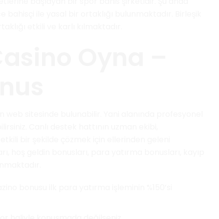
yetlerine başlayan bir spor bahis şirketidir. Şu anda
e bahisçi ile yasal bir ortaklığı bulunmaktadır. Birleşik
taklığı etkili ve karlı kılmaktadır.
Casino Oyna –
onus
n web sitesinde bulunabilir. Yani alanında profesyonel
irsiniz. Canlı destek hattının uzman ekibi,
e etkili bir şekilde çözmek için ellerinden geleni
rı, hoş geldin bonusları, para yatırma bonusları, kayıp
unmaktadır.
no bonusu ilk para yatırma işleminin %150’si
or haliyle konuşmada değilseniz.