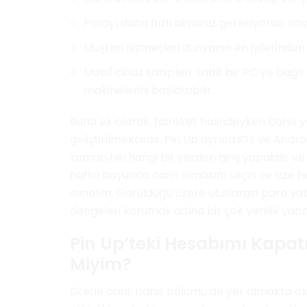
Parayı daha hızlı almanız gerekiyorsa, nav
Müşteri hizmetleri dünyanın en iyilerinden
Mobil cihaz sahipleri, sabit bir PC’ye bağ
makinelerini başlatabilir.
Buna ek olarak, hareket halindeyken bahis 
geliştirilmektedir. Pin Up ayrıca iOS ve Andr
zaman herhangi bir yerden giriş yapabilir ve 
hafta boyunca canlı olmasını seçin ve size h
sunalım. Görüldüğü üzere uluslarası para ya
dengeleri korumak adına bir çok yenilik yap
Pin Up’teki Hesabımı Kapatı
Miyim?
Sitede canlı bahis bölümü de yer almakta o