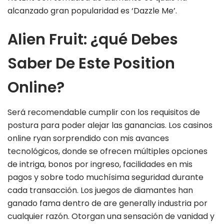
alcanzado gran popularidad es ‘Dazzle Me’.
Alien Fruit: ¿qué Debes
Saber De Este Position
Online?
Será recomendable cumplir con los requisitos de
postura para poder alejar las ganancias. Los casinos
online ryan sorprendido con mis avances
tecnológicos, donde se ofrecen múltiples opciones
de intriga, bonos por ingreso, facilidades en mis
pagos y sobre todo muchísima seguridad durante
cada transacción. Los juegos de diamantes han
ganado fama dentro de are generally industria por
cualquier razón. Otorgan una sensación de vanidad y