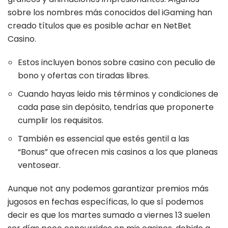
sobre los nombres más conocidos del iGaming han
creado títulos que es posible achar en NetBet
Casino.
Estos incluyen bonos sobre casino con peculio de
bono y ofertas con tiradas libres.
Cuando hayas leido mis términos y condiciones de
cada pase sin depósito, tendrías que proponerte
cumplir los requisitos.
También es essencial que estés gentil a las
“Bonus” que ofrecen mis casinos a los que planeas
ventosear.
Aunque not any podemos garantizar premios más
jugosos en fechas específicas, lo que sí podemos
decir es que los martes sumado a viernes 13 suelen