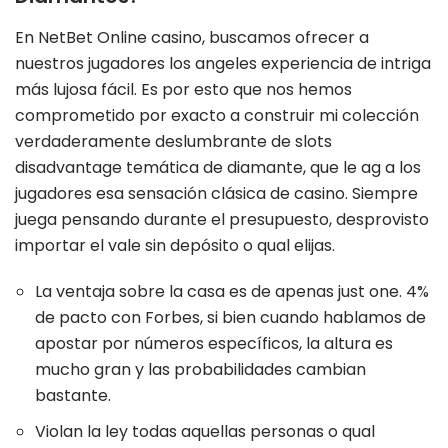
En NetBet Online casino, buscamos ofrecer a
nuestros jugadores los angeles experiencia de intriga
más lujosa fácil. Es por esto que nos hemos
comprometido por exacto a construir mi colección
verdaderamente deslumbrante de slots
disadvantage temática de diamante, que le ag a los
jugadores esa sensación clásica de casino. Siempre
juega pensando durante el presupuesto, desprovisto
importar el vale sin depósito o qual elijas.
La ventaja sobre la casa es de apenas just one. 4%
de pacto con Forbes, si bien cuando hablamos de
apostar por números específicos, la altura es
mucho gran y las probabilidades cambian
bastante.
Violan la ley todas aquellas personas o qual