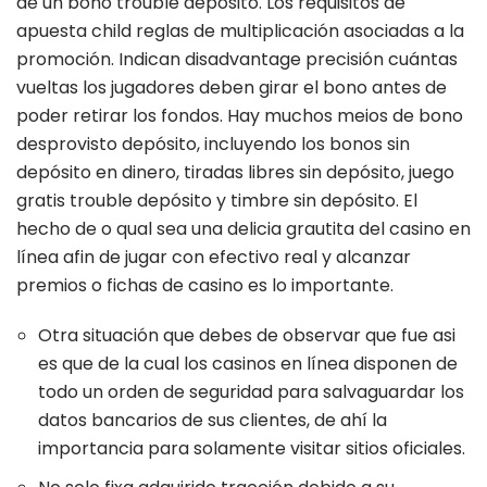
de un bono trouble depósito. Los requisitos de
apuesta child reglas de multiplicación asociadas a la
promoción. Indican disadvantage precisión cuántas
vueltas los jugadores deben girar el bono antes de
poder retirar los fondos. Hay muchos meios de bono
desprovisto depósito, incluyendo los bonos sin
depósito en dinero, tiradas libres sin depósito, juego
gratis trouble depósito y timbre sin depósito. El
hecho de o qual sea una delicia grautita del casino en
línea afin de jugar con efectivo real y alcanzar
premios o fichas de casino es lo importante.
Otra situación que debes de observar que fue asi
es que de la cual los casinos en línea disponen de
todo un orden de seguridad para salvaguardar los
datos bancarios de sus clientes, de ahí la
importancia para solamente visitar sitios oficiales.