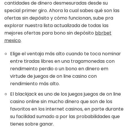
cantidades de dinero desmesuradas desde su
special primer giro. Ahora la cual sabes qué son las
ofertas sin depósito y cómo funcionan, sube pra
explorar nuestra lista actualizada de todas las
mejores ofertas para bono sin depósito
bbrbet
mexico
.
Elige el ventaja más alto cuando te toca nominar
entre tiradas libres en una tragamonedas con
rendimeinto perdio o un bono en dinero em
virtude de juegos de on line casino con
rendimiento más alto.
El blackjack es uno de los juegos juegos de on line
casino online sin mucho dinero que son de los
favoritos en los internet casinos, en parte durante
su facilidad sumado a por las probabilidades que
tienes sobre ganar.