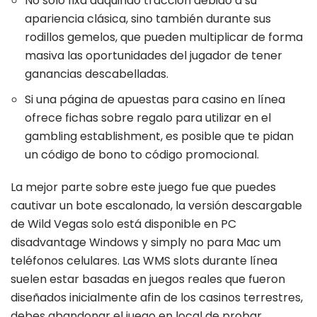
No solo fixa adquirido tracción debido a su
apariencia clásica, sino también durante sus
rodillos gemelos, que pueden multiplicar de forma
masiva las oportunidades del jugador de tener
ganancias descabelladas.
Si una página de apuestas para casino en línea
ofrece fichas sobre regalo para utilizar en el
gambling establishment, es posible que te pidan
un código de bono to código promocional.
La mejor parte sobre este juego fue que puedes
cautivar un bote escalonado, la versión descargable
de Wild Vegas solo está disponible en PC
disadvantage Windows y simply no para Mac um
teléfonos celulares. Las WMS slots durante línea
suelen estar basadas en juegos reales que fueron
diseñados inicialmente afin de los casinos terrestres,
debes abandonar el juego en local de probar