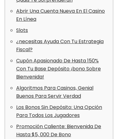
Abrir Una Cuenta Nueva En El Casino
En Línea
Slots
¿necesitas Ayuda Con Tu Estrategia
Fiscal?
Cupón Apasionado De Hasta 150%
Con Tu Base Depósito ¡bono Sobre
Bienvenida!
Algoritmos Para Casinos, Genial
Buenos Para Servir Verdad
Los Bonos Sin Depósito: Una Opción
Para Todos Los Jugadores
Promoción Caliente: Bienvenida De
Hasta $5, 000 De Bono