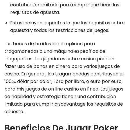
contribución limitada para cumplir que tiene los
requisitos de apuesta.
Estos incluyen aspectos lo que los requisitos sobre
apuesta y todas las restricciones de juegos.
Los bonos de tiradas libres aplican para
tragamonedas o una máquina específica de
tragaperras. Los jugadores sobre casino pueden
fazer uso de bonos en dinero para varios juegos de
casino. En general, las tragamonedas contribuyen el
100%, dólar por dólar, libra por libra, o euro por euro,
para mis juegos de on line casino en línea. Los juegos
de habilidad y estrategia tienen una contribución
limitada para cumplir disadvantage los requisitos de
apuesta.
Beneficios De Jugar Poker