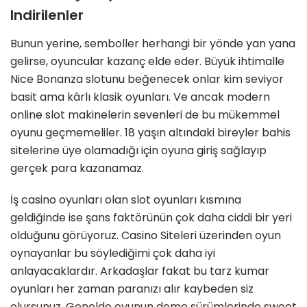
Indirilenler
Bunun yerine, semboller herhangi bir yönde yan yana
gelirse, oyuncular kazanç elde eder. Büyük ihtimalle
Nice Bonanza slotunu beğenecek onlar kim seviyor
basit ama kârlı klasik oyunları. Ve ancak modern
online slot makinelerin sevenleri de bu mükemmel
oyunu geçmemeliler. 18 yaşın altındaki bireyler bahis
sitelerine üye olamadığı için oyuna giriş sağlayıp
gerçek para kazanamaz.
İş casino oyunları olan slot oyunları kısmına
geldiğinde ise şans faktörünün çok daha ciddi bir yeri
olduğunu görüyoruz. Casino Siteleri üzerinden oyun
oynayanlar bu söylediğimi çok daha iyi
anlayacaklardır. Arkadaşlar fakat bu tarz kumar
oyunları her zaman paranızı alır kaybeden siz
olursunuz. Genelde oyunun demo sürümlerinde sweet