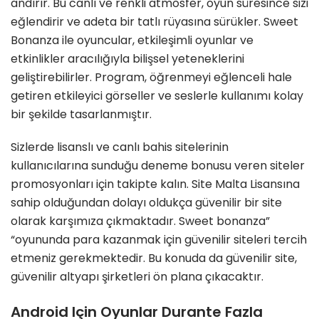
andırır. Bu canlı ve renkli atmosfer, oyun süresince sizi
eğlendirir ve adeta bir tatlı rüyasına sürükler. Sweet
Bonanza ile oyuncular, etkileşimli oyunlar ve
etkinlikler aracılığıyla bilişsel yeteneklerini
geliştirebilirler. Program, öğrenmeyi eğlenceli hale
getiren etkileyici görseller ve seslerle kullanımı kolay
bir şekilde tasarlanmıştır.
Sizlerde lisanslı ve canlı bahis sitelerinin
kullanıcılarına sunduğu deneme bonusu veren siteler
promosyonları için takipte kalın. Site Malta Lisansına
sahip olduğundan dolayı oldukça güvenilir bir site
olarak karşımıza çıkmaktadır. Sweet bonanza”
“oyununda para kazanmak için güvenilir siteleri tercih
etmeniz gerekmektedir. Bu konuda da güvenilir site,
güvenilir altyapı şirketleri ön plana çıkacaktır.
Android Için Oyunlar Durante Fazla