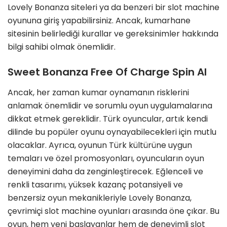
Lovely Bonanza siteleri ya da benzeri bir slot machine
oyununa giriş yapabilirsiniz. Ancak, kumarhane
sitesinin belirlediği kurallar ve gereksinimler hakkında
bilgi sahibi olmak önemlidir.
Sweet Bonanza Free Of Charge Spin Al
Ancak, her zaman kumar oynamanın risklerini
anlamak önemlidir ve sorumlu oyun uygulamalarına
dikkat etmek gereklidir. Türk oyuncular, artık kendi
dilinde bu popüler oyunu oynayabilecekleri için mutlu
olacaklar. Ayrıca, oyunun Türk kültürüne uygun
temaları ve özel promosyonları, oyuncuların oyun
deneyimini daha da zenginleştirecek. Eğlenceli ve
renkli tasarımı, yüksek kazanç potansiyeli ve
benzersiz oyun mekanikleriyle Lovely Bonanza,
çevrimiçi slot machine oyunları arasında öne çıkar. Bu
oyun, hem yeni başlayanlar hem de deneyimli slot