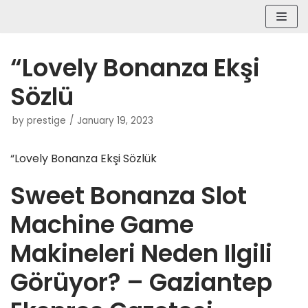
Skip
to
content
“Lovely Bonanza Ekşi
Sözlü
by
prestige
January 19, 2023
“Lovely Bonanza Ekşi Sözlük
Sweet Bonanza Slot
Machine Game
Makineleri Neden Ilgili
Görüyor? – Gaziantep