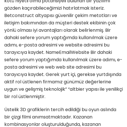
kötü niyetli olma potansiyeli bulunan bir yazılımı
gözden kaçırabileceğimizi hatırlatmak isteriz.
Betconstruct altyapısı güvenilir çekim metotları ve
iletişim bakımından da müşteri destek ekibinin çok
yönlü olması iyi avantajları olarak belirlenmiş. Bir
dahaki sefere yorum yaptığımda kullanılmak üzere
adımı, e-posta adresimi ve website adresimi bu
tarayıcıya kaydet. NameEmailWebsite Bir dahaki
sefere yorum yaptığımda kullanılmak üzere adımı, e-
posta adresimi ve web web site adresimi bu
tarayıcıya kaydet. Gerek yurt içi, gerekse yurtdışında
aktif rol üstlenen firmamız günümüz değerlerine
uygun ve gelişmiş teknolojik” “altbier yapısı ile yenilikçi
bir rol üstlenmiştir.
Üstelik 3D grafiklerin tercih edildiği bu oyun aslında
bir çizgi filmi anımsatmaktadır. Kazanan
kombinasyonlar oluşturulduğunda, kazanan