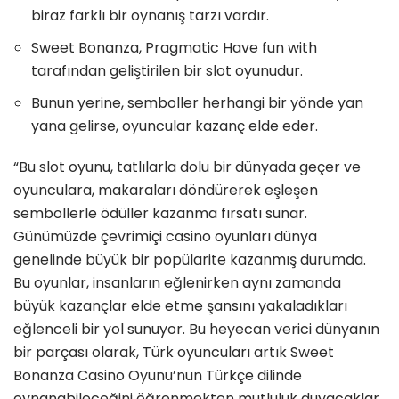
biraz farklı bir oynanış tarzı vardır.
Sweet Bonanza, Pragmatic Have fun with
tarafından geliştirilen bir slot oyunudur.
Bunun yerine, semboller herhangi bir yönde yan
yana gelirse, oyuncular kazanç elde eder.
“Bu slot oyunu, tatlılarla dolu bir dünyada geçer ve
oyunculara, makaraları döndürerek eşleşen
sembollerle ödüller kazanma fırsatı sunar.
Günümüzde çevrimiçi casino oyunları dünya
genelinde büyük bir popülarite kazanmış durumda.
Bu oyunlar, insanların eğlenirken aynı zamanda
büyük kazançlar elde etme şansını yakaladıkları
eğlenceli bir yol sunuyor. Bu heyecan verici dünyanın
bir parçası olarak, Türk oyuncuları artık Sweet
Bonanza Casino Oyunu’nun Türkçe dilinde
oynanabileceğini öğrenmekten mutluluk duyacaklar.