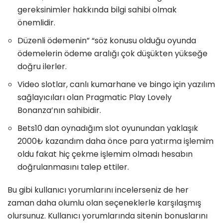
gereksinimler hakkında bilgi sahibi olmak
önemlidir.
Düzenli ödemenin” “söz konusu olduğu oyunda
ödemelerin ödeme aralığı çok düşükten yükseğe
doğru ilerler.
Video slotlar, canlı kumarhane ve bingo için yazılım
sağlayıcıları olan Pragmatic Play Lovely
Bonanza’nın sahibidir.
Bets10 dan oynadığım slot oyunundan yaklaşık
2000₺ kazandım daha önce para yatırma işlemim
oldu fakat hiç çekme işlemim olmadı hesabın
doğrulanmasını talep ettiler.
Bu gibi kullanıcı yorumlarını incelerseniz de her
zaman daha olumlu olan seçeneklerle karşılaşmış
olursunuz. Kullanıcı yorumlarında sitenin bonuslarını