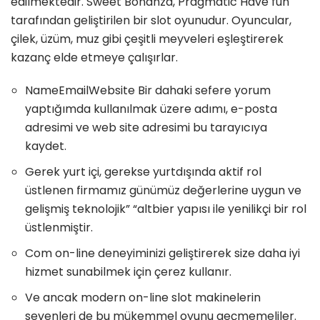
edilmektedir. Sweet Bonanza, Pragmatic Have fun
tarafından geliştirilen bir slot oyunudur. Oyuncular,
çilek, üzüm, muz gibi çeşitli meyveleri eşleştirerek
kazanç elde etmeye çalışırlar.
NameEmailWebsite Bir dahaki sefere yorum
yaptığımda kullanılmak üzere adımı, e-posta
adresimi ve web site adresimi bu tarayıcıya
kaydet.
Gerek yurt içi, gerekse yurtdışında aktif rol
üstlenen firmamız günümüz değerlerine uygun ve
gelişmiş teknolojik” “altbier yapısı ile yenilikçi bir rol
üstlenmiştir.
Com on-line deneyiminizi geliştirerek size daha iyi
hizmet sunabilmek için çerez kullanır.
Ve ancak modern on-line slot makinelerin
sevenleri de bu mükemmel oyunu geçmemeliler.