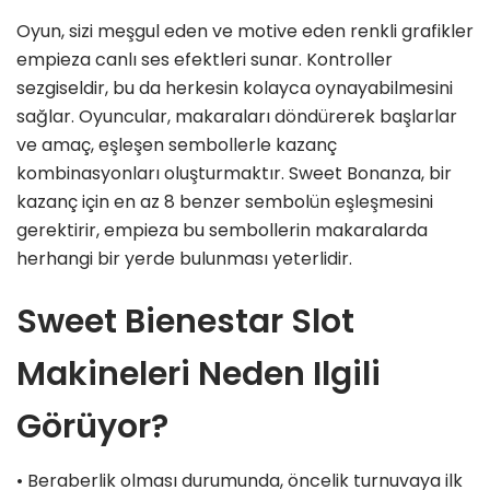
Oyun, sizi meşgul eden ve motive eden renkli grafikler
empieza canlı ses efektleri sunar. Kontroller
sezgiseldir, bu da herkesin kolayca oynayabilmesini
sağlar. Oyuncular, makaraları döndürerek başlarlar
ve amaç, eşleşen sembollerle kazanç
kombinasyonları oluşturmaktır. Sweet Bonanza, bir
kazanç için en az 8 benzer sembolün eşleşmesini
gerektirir, empieza bu sembollerin makaralarda
herhangi bir yerde bulunması yeterlidir.
Sweet Bienestar Slot
Makineleri Neden Ilgili
Görüyor?
• Beraberlik olması durumunda, öncelik turnuvaya ilk