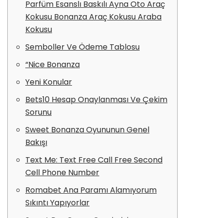
Parfüm Esanslı Baskılı Ayna Oto Araç
Kokusu Bonanza Araç Kokusu Araba
Kokusu
Semboller Ve Ödeme Tablosu
“Nice Bonanza
Yeni Konular
Bets10 Hesap Onaylanması Ve Çekim
Sorunu
Sweet Bonanza Oyununun Genel
Bakışı
Text Me: Text Free Call Free Second
Cell Phone Number
Romabet Ana Paramı Alamıyorum
Sıkıntı Yapıyorlar