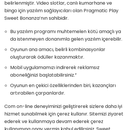
belirlenmiştir. Video slotlar, canlı kumarhane ve
bingo için yazılım sağlayıcıları olan Pragmatic Play
Sweet Bonanza’nın sahibidir.
Bu yazılım programı muhtemelen kötü amaçlı ya
da istenmeyen donanımla gelen yazılım içerebilir.
Oyunun ana amacı, belirli kombinasyonlar
oluşturarak ödüller kazanmaktır.
Mobil uygulamamızı indirerek reklamsız
aboneliğinizi başlatabilirsiniz.”
Oyunun en çekici özelliklerinden biri, kazançları
artırabilen çarpanlardır.
Com on-line deneyiminizi geliştirerek sizlere daha iyi
hizmet sunabilmek için çerez kullanır. Sitemizi ziyaret
ederek ve kullanmaya devam ederek çerez
kullanımına onay vermiş kabul edilirsiniz. Sweet