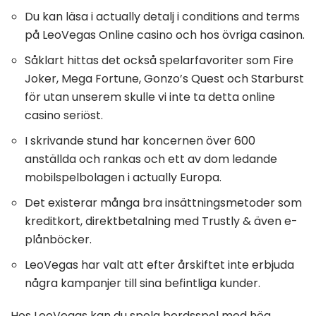
Du kan läsa i actually detalj i conditions and terms
på LeoVegas Online casino och hos övriga casinon.
Såklart hittas det också spelarfavoriter som Fire
Joker, Mega Fortune, Gonzo’s Quest och Starburst
för utan unserem skulle vi inte ta detta online
casino seriöst.
I skrivande stund har koncernen över 600
anställda och rankas och ett av dom ledande
mobilspelbolagen i actually Europa.
Det existerar många bra insättningsmetoder som
kreditkort, direktbetalning med Trustly & även e-
plånböcker.
LeoVegas har valt att efter årskiftet inte erbjuda
några kampanjer till sina befintliga kunder.
Hos LeoVegas kan du spela bordsspel med hög