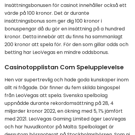
Insättningsbonusen för casinot innehåller också ett
värde på 100 kronor. Det är durante
insättningsbonus som ger dig 100 kronor i
bonuspengar då du gör en insättning på a hundred
kronor. Detta innebär att du finns ha sammanlagt
200 kronor att spela för. För den som gillar odds och
betting har LeoVegas en mindre oddsbonus.
Casinotopplistan Com Spelupplevelse
Hen var supertrevlig och hade goda kunskaper inom
allt ni frågade. Där finner du fem skilda bingospel
från LeoVegas att spela. Svenska spelbolag
uppnådde durante rekordomsättning på 28, 4
miljarder kronor 2022, en ökning med 5, 1% jämfört
med 2021. LeoVegas Gaming Limited äger LeoVegas
och har huvudkontor på Malta. Spelbolaget är
dessutom börsnoterat på Stockholmsbörsen. Som ni