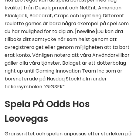
kvalitet från Development och NetEnt. American
Blackjack, Baccarat, Craps och Lightning Different
roulette games är bara några exempel på spel som
du har mulighed for ta dig an. [newline]Du kan dra
tillbaks ditt samtycke när som helst genom att
avregistrera get eller genom m?jligheten att ta bort
erat konto. Vänligen notera att våra Användarvillkor
gäller alla våra tjänster. Bolaget är ett dotterbolag
right up until Gaming Innovation Team Inc som är
börsnoterade på Nasdaq Stockholm under
tickersymbolen ”GIGSEK”.
Spela På Odds Hos
Leovegas
Gränssnittet och spelen anpassas efter storleken på