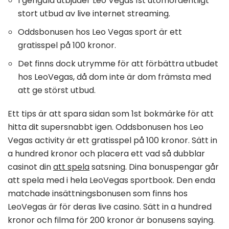
I gengäld utbjuder Leo Vegas 1st utomordentligt
stort utbud av live internet streaming.
Oddsbonusen hos Leo Vegas sport är ett
gratisspel på 100 kronor.
Det finns dock utrymme för att förbättra utbudet
hos LeoVegas, då dom inte är dom främsta med
att ge störst utbud.
Ett tips är att spara sidan som 1st bokmärke för att
hitta dit supersnabbt igen. Oddsbonusen hos Leo
Vegas activity är ett gratisspel på 100 kronor. Sätt in
a hundred kronor och placera ett vad så dubblar
casinot din
att spela
satsning. Dina bonuspengar går
att spela med i hela LeoVegas sportbook. Den enda
matchade insättningsbonusen som finns hos
LeoVegas är för deras live casino. Sätt in a hundred
kronor och filma för 200 kronor är bonusens saying.