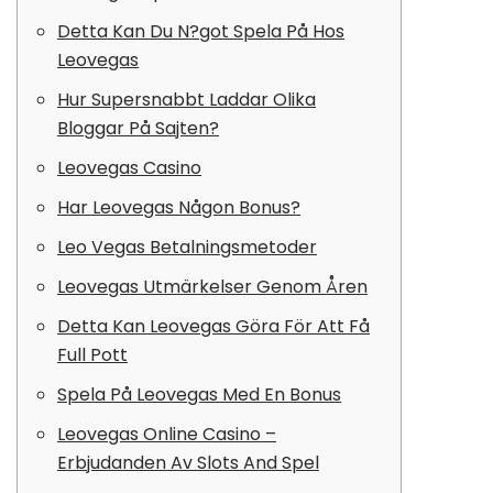
Detta Kan Du N?got Spela På Hos
Leovegas
Hur Supersnabbt Laddar Olika
Bloggar På Sajten?
Leovegas Casino
Har Leovegas Någon Bonus?
Leo Vegas Betalningsmetoder
Leovegas Utmärkelser Genom Åren
Detta Kan Leovegas Göra För Att Få
Full Pott
Spela På Leovegas Med En Bonus
Leovegas Online Casino –
Erbjudanden Av Slots And Spel