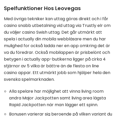
Spelfunktioner Hos Leovegas
Med övriga tekniker kan uttag göras direkt och i får
casino snabb utbetalning vid uttag via Trustly elr om
du väljer casino Swish uttag. Det går utmärkt att
spela i actually din mobila webbläsare men du har
mulighed for också ladda ner en app omkring det är
va du föredrar. Också mobilappen är prisbelönt och
betygen i actually app-butikerna ligger på cirka 4
stjärnor av 5 vilka är bättre än de flesta on line
casino appar. Ett utmärkt jobb som hjälper hela den
svenska spelmarknaden.
Alla spelare har möjlighet att vinna living room
andra Major Jackpotten samt living area lägsta
Rapid Jackpotten när man lägger ett spinn.
Bonusen varierar sig beroende på vilken variant du