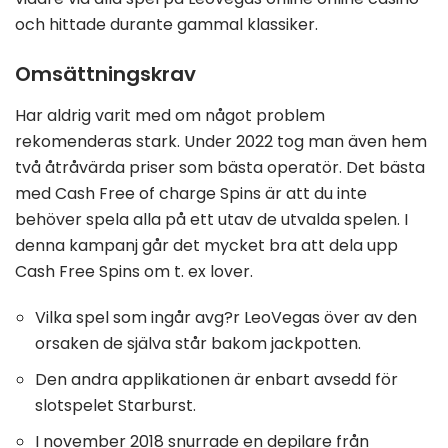
och hittade durante gammal klassiker.
Omsättningskrav
Har aldrig varit med om något problem
rekomenderas stark. Under 2022 tog man även hem
två åtråvärda priser som bästa operatör. Det bästa
med Cash Free of charge Spins är att du inte
behöver spela alla på ett utav de utvalda spelen. I
denna kampanj går det mycket bra att dela upp
Cash Free Spins om t. ex lover.
Vilka spel som ingår avg?r LeoVegas över av den
orsaken de själva står bakom jackpotten.
Den andra applikationen är enbart avsedd för
slotspelet Starburst.
I november 2018 snurrade en depilare från