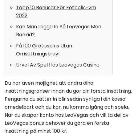
Topp 10 Bonusar För Fotbolls-vm
2022
Kan Man Logga In På Leovegas Med
Bankid?
Få 100 Gratisspins Utan
Omsättningskrav!
Urval Av Spel Hos Leovegas Casino
Du har även möjlighet att ändra dina
insättningsgränser innan du gör din första insättning.
Pengarna du sätter in blir sedan synliga i din kassa
omedelbart och du kan nu komma igång och spela.
När du skapar konto hos LeoVegas och vill ta del av
LeoVegas bonus behöver du göra en första
insättning på minst 100 kr.