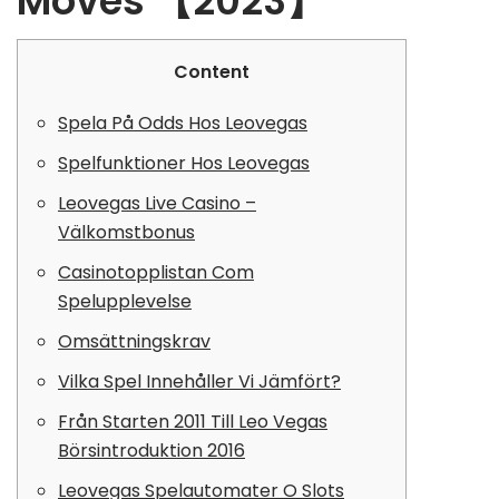
Moves 【2023】
Content
Spela På Odds Hos Leovegas
Spelfunktioner Hos Leovegas
Leovegas Live Casino –
Välkomstbonus
Casinotopplistan Com
Spelupplevelse
Omsättningskrav
Vilka Spel Innehåller Vi Jämfört?
Från Starten 2011 Till Leo Vegas
Börsintroduktion 2016
Leovegas Spelautomater O Slots