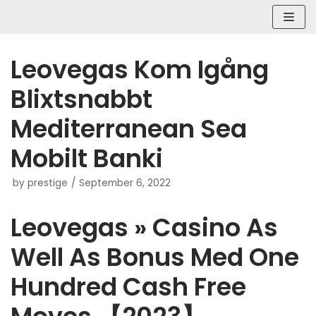
Skip
to
content
Leovegas Kom Igång
Blixtsnabbt
Mediterranean Sea
Mobilt Banki
by
prestige
September 6, 2022
Leovegas » Casino As
Well As Bonus Med One
Hundred Cash Free