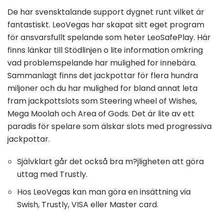
De har svensktalande support dygnet runt vilket är
fantastiskt. LeoVegas har skapat sitt eget program
för ansvarsfullt spelande som heter LeoSafePlay. Här
finns länkar till Stödlinjen o lite information omkring
vad problemspelande har mulighed for innebära.
Sammanlagt finns det jackpottar för flera hundra
miljoner och du har mulighed for bland annat leta
fram jackpottslots som Steering wheel of Wishes,
Mega Moolah och Area of Gods. Det är lite av ett
paradis för spelare som älskar slots med progressiva
jackpottar.
Självklart går det också bra m?jligheten att göra
uttag med Trustly.
Hos LeoVegas kan man göra en insättning via
Swish, Trustly, VISA eller Master card.