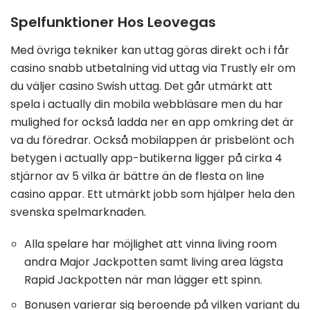
Spelfunktioner Hos Leovegas
Med övriga tekniker kan uttag göras direkt och i får
casino snabb utbetalning vid uttag via Trustly elr om
du väljer casino Swish uttag. Det går utmärkt att
spela i actually din mobila webbläsare men du har
mulighed for också ladda ner en app omkring det är
va du föredrar. Också mobilappen är prisbelönt och
betygen i actually app-butikerna ligger på cirka 4
stjärnor av 5 vilka är bättre än de flesta on line
casino appar. Ett utmärkt jobb som hjälper hela den
svenska spelmarknaden.
Alla spelare har möjlighet att vinna living room
andra Major Jackpotten samt living area lägsta
Rapid Jackpotten när man lägger ett spinn.
Bonusen varierar sig beroende på vilken variant du