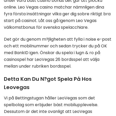
anser vara bäst casino bonus det går att plocka
online. Leo Vegas casino matchar nämnligen dina
fyra första insättningar vilka ger dig sobre riktigt bra
start på casinot. Låt oss gå igenom Leo Vegas
välkomstbonus för svenska spelacchiare.
Det gör du genom m?jligheten att fylla i noise e-post
och ett mobilnummer och sedan trycker du på OK
med BankID igen. Önskar du spela i lugn & ro på
casinospel har LeoVegas 26 bordsspel att välja
mellan under rubriken bordsspel.
Detta Kan Du N?got Spela På Hos
Leovegas
Vi på Bettingstugan håller LeoVegas som det
spelbolag som erbjuder bäst mobilupplevelse.
Dessutom är det inte ovanligt att LeoVegas