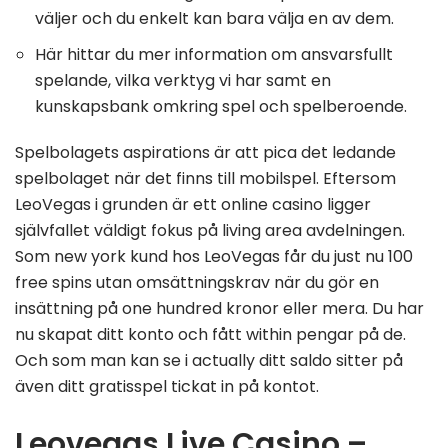
väljer och du enkelt kan bara välja en av dem.
Här hittar du mer information om ansvarsfullt
spelande, vilka verktyg vi har samt en
kunskapsbank omkring spel och spelberoende.
Spelbolagets aspirations är att pica det ledande
spelbolaget när det finns till mobilspel. Eftersom
LeoVegas i grunden är ett online casino ligger
självfallet väldigt fokus på living area avdelningen.
Som new york kund hos LeoVegas får du just nu 100
free spins utan omsättningskrav när du gör en
insättning på one hundred kronor eller mera. Du har
nu skapat ditt konto och fått within pengar på de.
Och som man kan se i actually ditt saldo sitter på
även ditt gratisspel tickat in på kontot.
Leovegas Live Casino –