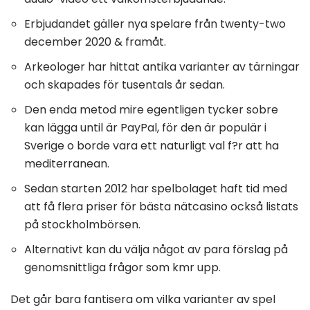
Erbjudandet gäller nya spelare från twenty-two
december 2020 & framåt.
Arkeologer har hittat antika varianter av tärningar
och skapades för tusentals år sedan.
Den enda metod mire egentligen tycker sobre
kan lägga until är PayPal, för den är populär i
Sverige o borde vara ett naturligt val f?r att ha
mediterranean.
Sedan starten 2012 har spelbolaget haft tid med
att få flera priser för bästa nätcasino också listats
på stockholmbörsen.
Alternativt kan du välja något av para förslag på
genomsnittliga frågor som kmr upp.
Det går bara fantisera om vilka varianter av spel