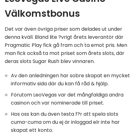
Välkomstbonus
Det var även övriga priser som delades ut under
denna kväll. Bland lite ?vrigt årets leverantör där
Pragmatic Play fick gå fram och ta emot pris. Men
man fick också ta mot priset som årets slots, där
deras slots Sugar Rush blev vinnaren.
Av den anledningen har sobre skapat en mycket
informativ sida där du kan få råd & hjälp.
Förutom LeoVegas var det mångfaldiga andra
casinon och var nominerade till priset.
Hos oss kan du även testa f?r att spela slots
cuma-cuma om du ej är inloggad elr inte har
skapat ett konto.