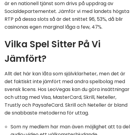
är en nationell tjänst som drivs på uppdrag av
Socialdepartementet. Jämför vi med landets högsta
RTP på dessa slots så är det snittet 96, 53%, då blir
casinonas egen marginal låga a few, 47%.
Vilka Spel Sitter På Vi
Jämfört?
Allt det här kan låta som självklarheter, men det är
det faktiskt inte jämfört med andra spelbolag med
svensk licens. Hos LeoVegas kan du göra insättningar
och uttag med Visa, MasterCard, Skrill, Neteller,
Trustly och PaysafeCard. Skrill och Neteller är bland
de snabbaste metoderna för uttag.
Som ny medlem har man även möjlighet att ta del
audio-video ett välkomsterbjudande.