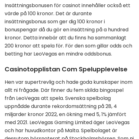
Insättningsbonusen för casinot innehåller också ett
värde på 100 kronor. Det är durante
insättningsbonus som ger dig 100 kronor i
bonuspengar då du gör en insättning på a hundred
kronor. Detta innebär att du finns ha sammanlagt
200 kronor att spela för. För den som gillar odds och
betting har LeoVegas en mindre oddsbonus.
Casinotopplistan Com Spelupplevelse
Hen var supertrevlig och hade goda kunskaper inom
allt ni frågade. Där finner du fem skilda bingospel
från LeoVegas att spela. Svenska spelbolag
uppnådde durante rekordomsättning på 28, 4
miljarder kronor 2022, en ökning med 5, 1% jämfört
med 2021. LeoVegas Gaming Limited äger LeoVegas
och har huvudkontor på Malta. Spelbolaget är
dessutom börsnoterat på Stockholmsbörsen. Som ni