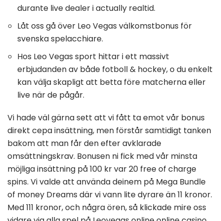
durante live dealer i actually realtid.
Låt oss gå över Leo Vegas välkomstbonus för
svenska spelacchiare.
Hos Leo Vegas sport hittar i ett massivt
erbjudanden av både fotboll & hockey, o du enkelt
kan välja skapligt att betta före matcherna eller
live när de pågår.
Vi hade väl gärna sett att vi fått ta emot vår bonus
direkt cepa insättning, men förstår samtidigt tanken
bakom att man får den efter avklarade
omsättningskrav. Bonusen ni fick med vår minsta
möjliga insättning på 100 kr var 20 free of charge
spins. Vi valde att använda deinem på Mega Bundle
of money Dreams där vi vann lite dyrare än 11 kronor.
Med 111 kronor, och några ören, så klickade mire oss
vidare via alla spel på Leovegas online online casino