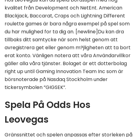
kvalitet från Development och NetEnt. American
Blackjack, Baccarat, Craps och Lightning Different
roulette games är bara några exempel på spel som
du har mulighed for ta dig an. [newline]Du kan dra
tillbaks ditt samtycke när som helst genom att
avregistrera get eller genom m?jligheten att ta bort
erat konto. Vänligen notera att våra Användarvillkor
gäller alla våra tjänster. Bolaget är ett dotterbolag
right up until Gaming Innovation Team Inc som är
börsnoterade på Nasdaq Stockholm under
tickersymbolen ”GIGSEK”.
Spela På Odds Hos
Leovegas
Gränssnittet och spelen anpassas efter storleken på