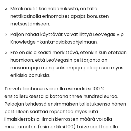
Mikäli nautit kasinobonuksista, on tällä
nettikasinolla erinomaiset apajat bonusten
metsästämiseen.
Paljon rahaa käyttävät voivat liittyä LeoVegas Vip
Knowledge -kanta-asiakasohjelmaan.
Ero on siis oikeasti merkittävä, etenkin kun otetaan
huomioon, että LeoVegasin pelitarjonta on
runsaampi ja monipuolisempi ja pelaaja saa myös
erilaisia bonuksia.
Tervetuliaisbonus voisi olla esimerkiksi 100 %
ensitalletuksesta ja kattona three hundred euroa.
Pelaajan tehdessä ensimmäisen talletuksensa hänen
pelitililleen saattaa ropsahtaa myös liuta
ilmaiskierroksia. Ilmaiskierrosten määrä voi olla
muuttumaton (esimerkiksi 100) tai ze saattaa olla