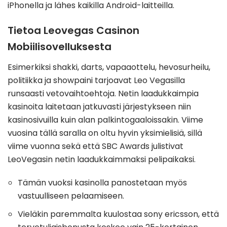
iPhonella ja lähes kaikilla Android-laitteilla.
Tietoa Leovegas Casinon
Mobiilisovelluksesta
Esimerkiksi shakki, darts, vapaaottelu, hevosurheilu,
politiikka ja showpaini tarjoavat Leo Vegasilla
runsaasti vetovaihtoehtoja. Netin laadukkaimpia
kasinoita laitetaan jatkuvasti järjestykseen niin
kasinosivuilla kuin alan palkintogaaloissakin. Viime
vuosina tällä saralla on oltu hyvin yksimielisiä, sillä
viime vuonna sekä että SBC Awards julistivat
LeoVegasin netin laadukkaimmaksi pelipaikaksi.
Tämän vuoksi kasinolla panostetaan myös
vastuulliseen pelaamiseen.
Vieläkin paremmalta kuulostaa sony ericsson, että