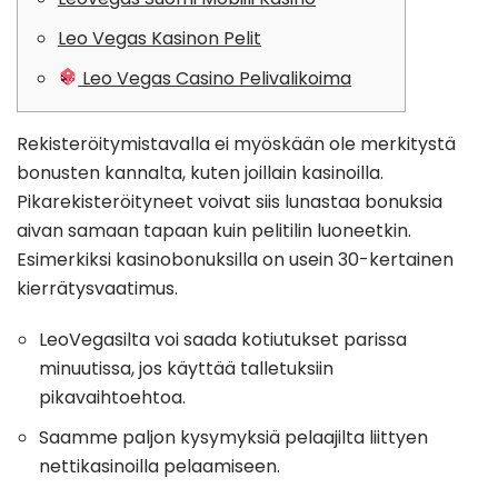
Leo Vegas Kasinon Pelit
Leo Vegas Casino Pelivalikoima
Rekisteröitymistavalla ei myöskään ole merkitystä
bonusten kannalta, kuten joillain kasinoilla.
Pikarekisteröityneet voivat siis lunastaa bonuksia
aivan samaan tapaan kuin pelitilin luoneetkin.
Esimerkiksi kasinobonuksilla on usein 30-kertainen
kierrätysvaatimus.
LeoVegasilta voi saada kotiutukset parissa
minuutissa, jos käyttää talletuksiin
pikavaihtoehtoa.
Saamme paljon kysymyksiä pelaajilta liittyen
nettikasinoilla pelaamiseen.