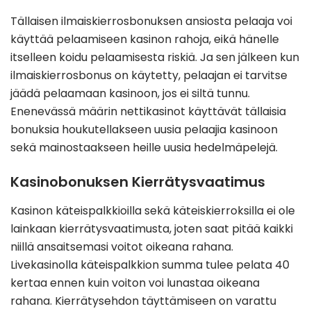
Tällaisen ilmaiskierrosbonuksen ansiosta pelaaja voi
käyttää pelaamiseen kasinon rahoja, eikä hänelle
itselleen koidu pelaamisesta riskiä. Ja sen jälkeen kun
ilmaiskierrosbonus on käytetty, pelaajan ei tarvitse
jäädä pelaamaan kasinoon, jos ei siltä tunnu.
Enenevässä määrin nettikasinot käyttävät tällaisia ​​
bonuksia houkutellakseen uusia pelaajia kasinoon
sekä mainostaakseen heille uusia hedelmäpelejä.
Kasinobonuksen Kierrätysvaatimus
Kasinon käteispalkkioilla sekä käteiskierroksilla ei ole
lainkaan kierrätysvaatimusta, joten saat pitää kaikki
niillä ansaitsemasi voitot oikeana rahana.
Livekasinolla käteispalkkion summa tulee pelata 40
kertaa ennen kuin voiton voi lunastaa oikeana
rahana. Kierrätysehdon täyttämiseen on varattu