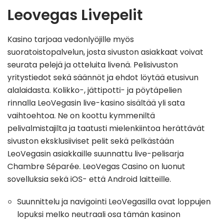
Leovegas Livepelit
Kasino tarjoaa vedonlyöjille myös
suoratoistopalvelun, josta sivuston asiakkaat voivat
seurata pelejä ja otteluita livenä. Pelisivuston
yritystiedot sekä säännöt ja ehdot löytää etusivun
alalaidasta. Kolikko-, jättipotti- ja pöytäpelien
rinnalla LeoVegasin live-kasino sisältää yli sata
vaihtoehtoa. Ne on koottu kymmeniltä
pelivalmistajilta ja taatusti mielenkiintoa herättävät
sivuston eksklusiiviset pelit sekä pelkästään
LeoVegasin asiakkaille suunnattu live-pelisarja
Chambre Séparée. LeoVegas Casino on luonut
sovelluksia sekä iOS- että Android laitteille.
Suunnittelu ja navigointi LeoVegasilla ovat loppujen
lopuksi melko neutraali osa tämän kasinon