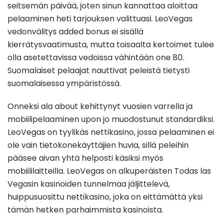
seitsemän päivää, joten sinun kannattaa aloittaa
pelaaminen heti tarjouksen valittuasi. LeoVegas
vedonvälitys added bonus ei sisällä
kierrätysvaatimusta, mutta toisaalta kertoimet tulee
olla asetettavissa vedoissa vähintään one 80.
Suomalaiset pelaajat nauttivat peleistä tietysti
suomalaisessa ympäristössä.
Onneksi ala about kehittynyt vuosien varrella ja
mobiilipelaaminen upon jo muodostunut standardiksi.
LeoVegas on tyylikäs nettikasino, jossa pelaaminen ei
ole vain tietokonekäyttäjien huvia, sillä peleihin
pääsee aivan yhtä helposti käsiksi myös
mobiililaitteilla. LeoVegas on alkuperäisten Todas las
Vegasin kasinoiden tunnelmaa jäljittelevä,
huippusuosittu nettikasino, joka on eittämättä yksi
tämän hetken parhaimmista kasinoista.