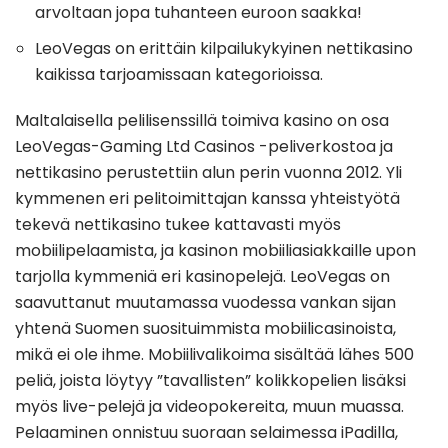
arvoltaan jopa tuhanteen euroon saakka!
LeoVegas on erittäin kilpailukykyinen nettikasino
kaikissa tarjoamissaan kategorioissa.
Maltalaisella pelilisenssillä toimiva kasino on osa
LeoVegas-Gaming Ltd Casinos -peliverkostoa ja
nettikasino perustettiin alun perin vuonna 2012. Yli
kymmenen eri pelitoimittajan kanssa yhteistyötä
tekevä nettikasino tukee kattavasti myös
mobiilipelaamista, ja kasinon mobiiliasiakkaille upon
tarjolla kymmeniä eri kasinopelejä. LeoVegas on
saavuttanut muutamassa vuodessa vankan sijan
yhtenä Suomen suosituimmista mobiilicasinoista,
mikä ei ole ihme. Mobiilivalikoima sisältää lähes 500
peliä, joista löytyy ”tavallisten” kolikkopelien lisäksi
myös live-pelejä ja videopokereita, muun muassa.
Pelaaminen onnistuu suoraan selaimessa iPadilla,