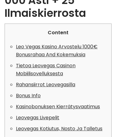
000 Asti + 25
Ilmaiskierrosta
Content
Leo Vegas Kasino Arvostelu 1000€
Bonusrahaa And Kokemuksia
Tietoa Leovegas Casinon
Mobiilisovelluksesta
Rahansiirrot Leovegasilla
Bonus Info
Kasinobonuksen Kierrätysvaatimus
Leovegas Livepelit
Leovegas Kotiutus, Nosto Ja Talletus