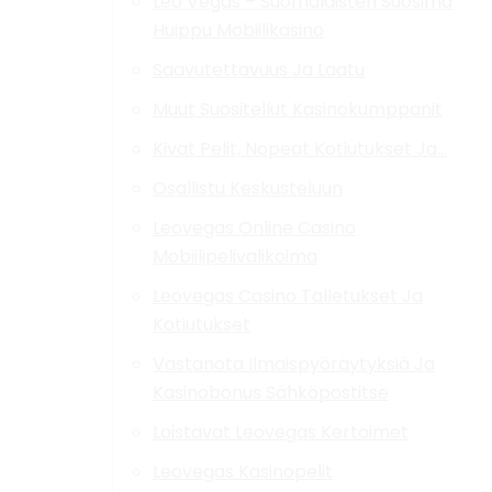
Leo Vegas – Suomalaisten Suosima
Huippu Mobiilikasino
Saavutettavuus Ja Laatu
Muut Suositellut Kasinokumppanit
Kivat Pelit, Nopeat Kotiutukset Ja…
Osallistu Keskusteluun
Leovegas Online Casino
Mobiilipelivalikoima
Leovegas Casino Talletukset Ja
Kotiutukset
Vastanota Ilmaispyöräytyksiä Ja
Kasinobonus Sähköpostitse
Loistavat Leovegas Kertoimet
Leovegas Kasinopelit