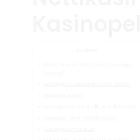
Kasinopel
Content
Kuinka Nopeat Kotiutukset Leovegas
Tarjoaa?
Leovegas Kokemuksia Kotiutuksista
Leovegas Bonus
Leovegas – Kasinopelit Ja Kolikkopelit
Leovegas Suomi Mobiili Kasino
Leovegas Arvostelua