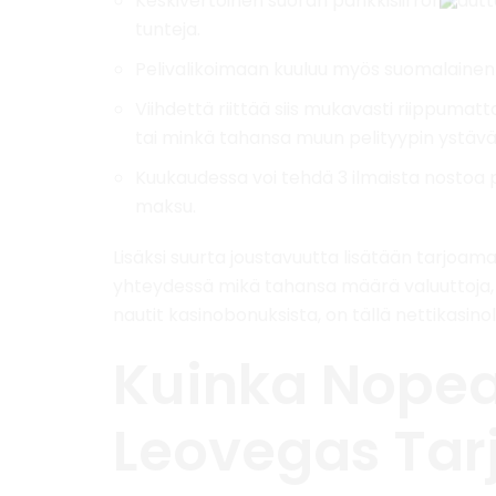
Keskivertoinen suoran pankkisiirron kautt
tunteja.
Pelivalikoimaan kuuluu myös suomalainen r
Viihdettä riittää siis mukavasti riippumatt
tai minkä tahansa muun pelityypin ystävä
Kuukaudessa voi tehdä 3 ilmaista nostoa p
maksu.
Lisäksi suurta joustavuutta lisätään tarjoama
yhteydessä mikä tahansa määrä valuuttoja, jo
nautit kasinobonuksista, on tällä nettikasi
Kuinka Nopea
Leovegas Tar