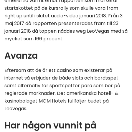
emellertid varmt emot rapporten som markerar
startskottet på de kursrally som skulle vara fram
right up until i slutet audio-video januari 2018. Från 3
maj 2017 då rapporten presenterades fram till 23
januari 2018 då toppen nåddes weg LeoVegas med så
mycket som 166 procent.
Avanza
Eftersom att de är ett casino som existerar på
internet så erbjuder de både slots och bordsspel,
samt alternativ för sportspel för para som bor på
reglerade marknader. Det amerikanska hotell- &
kasinobolaget MGM Hotels fullföljer budet på
Leovegas.
Har någon vunnit på