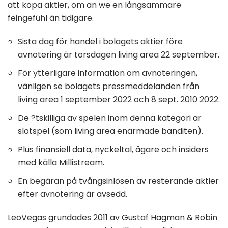
att köpa aktier, om än we en långsammare
feingefühl än tidigare.
Sista dag för handel i bolagets aktier före
avnotering är torsdagen living area 22 september.
För ytterligare information om avnoteringen,
vänligen se bolagets pressmeddelanden från
living area 1 september 2022 och 8 sept. 2010 2022.
De ?tskilliga av spelen inom denna kategori är
slotspel (som living area enarmade banditen).
Plus finansiell data, nyckeltal, ägare och insiders
med källa Millistream.
En begäran på tvångsinlösen av resterande aktier
efter avnotering är avsedd.
LeoVegas grundades 2011 av Gustaf Hagman & Robin