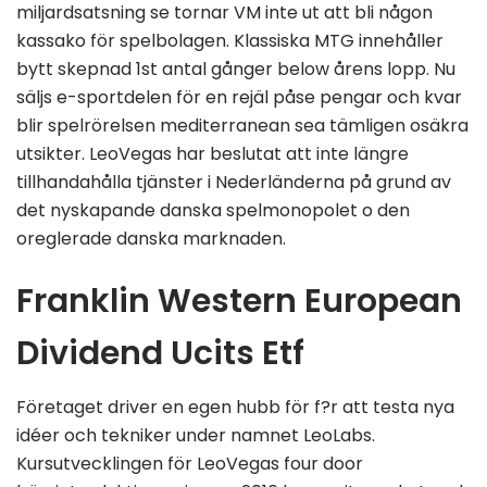
miljardsatsning se tornar VM inte ut att bli någon
kassako för spelbolagen. Klassiska MTG innehåller
bytt skepnad 1st antal gånger below årens lopp. Nu
säljs e-sportdelen för en rejäl påse pengar och kvar
blir spelrörelsen mediterranean sea tämligen osäkra
utsikter. LeoVegas har beslutat att inte längre
tillhandahålla tjänster i Nederländerna på grund av
det nyskapande danska spelmonopolet o den
oreglerade danska marknaden.
Franklin Western European
Dividend Ucits Etf
Företaget driver en egen hubb för f?r att testa nya
idéer och tekniker under namnet LeoLabs.
Kursutvecklingen för LeoVegas four door