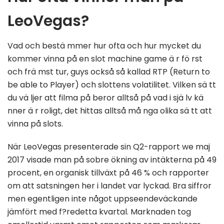
LeoVegas?
Vad och bestä mmer hur ofta och hur mycket du
kommer vinna på en slot machine game ä r fö rst
och frä mst tur, guys också så kallad RTP (Return to
be able to Player) och slottens volatilitet. Vilken sä tt
du vä ljer att filma på beror alltså på vad i sjä lv kä
nner ä r roligt, det hittas alltså må nga olika sä tt att
vinna på slots.
När LeoVegas presenterade sin Q2-rapport we maj
2017 visade man på sobre ökning av intäkterna på 49
procent, en organisk tillväxt på 46 % och rapporter
om att satsningen her i landet var lyckad. Bra siffror
men egentligen inte något uppseendeväckande
jämfört med f?redetta kvartal. Marknaden tog