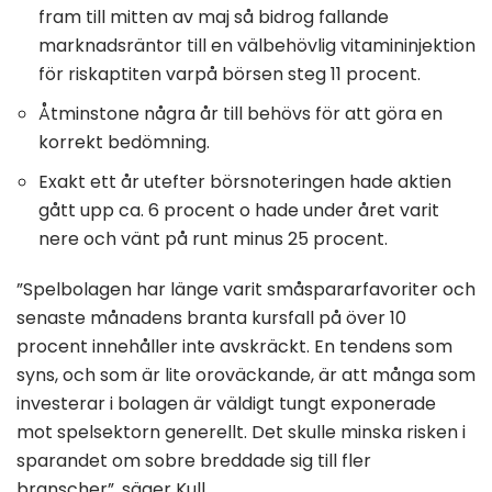
fram till mitten av maj så bidrog fallande
marknadsräntor till en välbehövlig vitamininjektion
för riskaptiten varpå börsen steg 11 procent.
Åtminstone några år till behövs för att göra en
korrekt bedömning.
Exakt ett år utefter börsnoteringen hade aktien
gått upp ca. 6 procent o hade under året varit
nere och vänt på runt minus 25 procent.
”Spelbolagen har länge varit småspararfavoriter och
senaste månadens branta kursfall på över 10
procent innehåller inte avskräckt. En tendens som
syns, och som är lite oroväckande, är att många som
investerar i bolagen är väldigt tungt exponerade
mot spelsektorn generellt. Det skulle minska risken i
sparandet om sobre breddade sig till fler
branscher”, säger Kull.