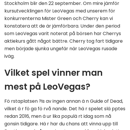
Stockholm blir den 22 september. Om mire jämför
kursutvecklingen för LeoVegas med unserem för
konkurrenterna Mister Green och Cherry kan vi
konstatera att de är jämförbara. Under den period
som LeoVegas varit noterat på börsen har Cherrys
aktiekurs gått något bättre. Cherry tog fart tidigare
men började sjunka ungefär när LeoVegas rusade
iväg.
Vilket spel vinner man
mest på LeoVegas?
Fö rstaplatsen ?is av ingen annan ä n Guide of Dead,
vilket ä r fö ga fö rvå nande. Det hä r spelet slä pptes
redan 2016, men ä ur lika populä rt idag som nå
gonsin tidigare. Hä r har du chans att vinna upp till