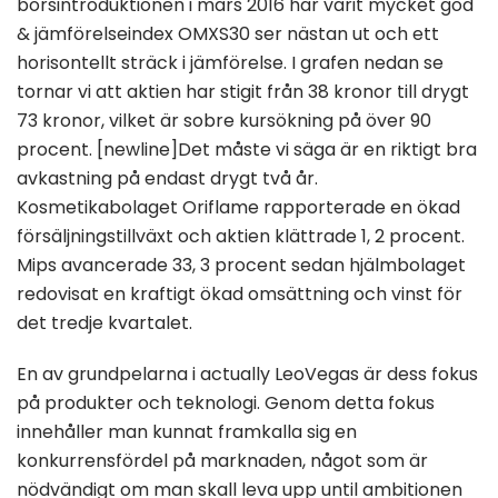
börsintroduktionen i mars 2016 har varit mycket god
& jämförelseindex OMXS30 ser nästan ut och ett
horisontellt sträck i jämförelse. I grafen nedan se
tornar vi att aktien har stigit från 38 kronor till drygt
73 kronor, vilket är sobre kursökning på över 90
procent. [newline]Det måste vi säga är en riktigt bra
avkastning på endast drygt två år.
Kosmetikabolaget Oriflame rapporterade en ökad
försäljningstillväxt och aktien klättrade 1, 2 procent.
Mips avancerade 33, 3 procent sedan hjälmbolaget
redovisat en kraftigt ökad omsättning och vinst för
det tredje kvartalet.
En av grundpelarna i actually LeoVegas är dess fokus
på produkter och teknologi. Genom detta fokus
innehåller man kunnat framkalla sig en
konkurrensfördel på marknaden, något som är
nödvändigt om man skall leva upp until ambitionen