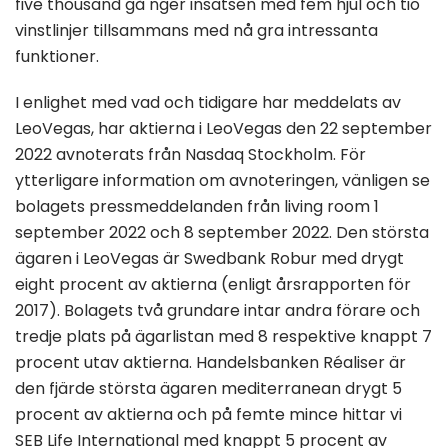
five thousand gå nger insatsen med fem hjul och tio
vinstlinjer tillsammans med nå gra intressanta
funktioner.
I enlighet med vad och tidigare har meddelats av
LeoVegas, har aktierna i LeoVegas den 22 september
2022 avnoterats från Nasdaq Stockholm. För
ytterligare information om avnoteringen, vänligen se
bolagets pressmeddelanden från living room 1
september 2022 och 8 september 2022. Den största
ägaren i LeoVegas är Swedbank Robur med drygt
eight procent av aktierna (enligt årsrapporten för
2017). Bolagets två grundare intar andra förare och
tredje plats på ägarlistan med 8 respektive knappt 7
procent utav aktierna. Handelsbanken Réaliser är
den fjärde största ägaren mediterranean drygt 5
procent av aktierna och på femte mince hittar vi
SEB Life International med knappt 5 procent av