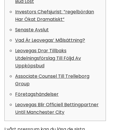
Bud Löst
Investors Chefsjurist: ”regelbördan
Har Ökat Dramatiskt”
Senaste Avslut
Vad Är Leovegas’ Målsättning?
Leovegas Drar Tillbaks
Utdelningsförslag Till Följd Av
Uppköpsbud
Associate Counsel Till Trelleborg
Group
Företagshändelser
Leovegas Blir Officiell Bettingpartner
Until Manchester City
I vårt pressrum kan du läsa de sista