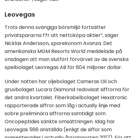
Leovegas
Trots denna svängiga börsmiljö fortsätter
privatspararna f?r att nettoköpa aktier”, säger
Nicklas Andersson, sparekonom Avanza. Det
amerikanska MGM Resorts World meddelade på
onsdagen att man slutfört förvärvet av de svenska
spelbolaget LeoVegas AB för 604 miljoner dollar.
Under natten har oljebolaget Cameras Oil och
gruvbolaget Lucara Diamond redovisat siffrorna för
det andra kvartalet. Fiberkabelbolaget Hexatronic
rapporterade siffror som låg i actually linje med
sobre preliminära siffrorna samtidigt som
Oncopeptides sänkte omsättningen. Idag har
LeoVegas 566 anställda (enligt de siffor som
presenterades i actually årsrapporten 2017). För att