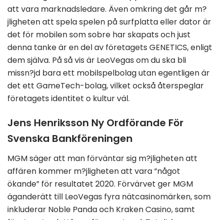
att vara marknadsledare. Även omkring det går m?
jligheten att spela spelen på surfplatta eller dator är
det för mobilen som sobre har skapats och just
denna tanke är en del av företagets GENETICS, enligt
dem själva. På så vis är LeoVegas om du ska bli
missn?jd bara ett mobilspelbolag utan egentligen är
det ett GameTech-bolag, vilket också återspeglar
företagets identitet o kultur väl.
Jens Henriksson Ny Ordförande För
Svenska Bankföreningen
MGM säger att man förväntar sig m?jligheten att
affären kommer m?jligheten att vara ”något
ökande” för resultatet 2020. Förvärvet ger MGM
äganderätt till LeoVegas fyra nätcasinomärken, som
inkluderar Noble Panda och Kraken Casino, samt