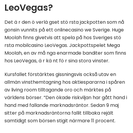
LeoVegas?
Det ä r den ö verlä gset stö rsta jackpotten som nå
gonsin vunnits på ett onlinecasino we Sverige. Huge
Moolah finns givetvis att spela på hos Sveriges stö
rsta mobilcasino LeoVegas. Jackpottspelet Mega
Moolah, en av må nga enarmade banditer som finns
hos LeoVegas, ä r kä nt fö r sina stora vinster.
Kursfallet förstärktes gissningsvis också utav en
allmän vinsthemtagning hos aktiespararna i spåren
av living room tilltagande oro och märktes på
världens börser. ”Den ökade riskviljan har gått hand i
hand med fallande marknadsräntor. Sedan 9 maj
sitter på marknadsräntorna fallit tillbaka rejält
samtidigt som börsen stigit närmare 11 procent.