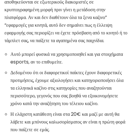
αποθηκεύονται σε εξωτερικούς διακομιστές σε
κρυπτογραφημένη μορφή πριν γίνει η μετάδοση στην
πλατφόρμα. Αν και δεν διαθέτουν όλα τα ξενα καζινο”
“εφαρμογές για κινητά, αυτό δεν σημαίνει πως η έλλειψη
εφαρμογής σας περιορίζει να έχετε πρόσβαση από το κινητό ή το
τάμπλετ σας, να παίξετε τα αγαπημένα σας παιχνίδια.
Αυτό μπορεί φυσικά να χρησιμοποιηθεί και για στοιχήματα
esports, αν το επιθυμείτε.
Δεδομένου ότι οι διαφορετικοί παίκτες έχουν διαφορετικές
προτιμήσεις, έχουμε αξιολογήσει και κατηγοριοποιήσει όλα
τα ελληνικά καζίνο στις κατηγορίες που αναζητούνται
περισσότερο, γεγονός που σας βοηθά να εξοικονομήσετε
χρόνο κατά την αναζήτηση του τέλειου καζίνο.
Η ελάχιστη κατάθεση είναι στα 20€ και μαζί με αυτή θα
λάβετε και μπόνους καλωσορίσματος αν είναι η πρώτη φορά
που παίζετε σε εμάς.