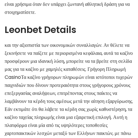
είναι χρήσιμα όταν δεν υπάρχει ζωντανή αθλητική δράση για να
στοιχηματίσετε.
Leonbet Details
και την αξιοπιστία των οικονομικών συναλλαγών. Αν θέλετε να
ξεκινήσετε να παίζετε με περιορισμένα κεφάλαια, αυτά τα καζίνο
προσφέρουν μια ιδανική λύση, μπορείτε να τα βρείτε στη σελίδα
μας για τα καζίνο με χαμηλές καταθέσεις. Γρήγορη Πληρωμή
CasinoΤα καζίνο γρήγορων πληρωμών είναι ιστότοποι τυχερών
παιχνιδιών που δίνουν προτεραιότητα στους γρήγορους χρόνους
επεξεργασίας αναλήψεων, επιτρέποντας στους παίκτες να
λαμβάνουν τα κέρδη τους αμέσως μετά την αίτηση εξαργύρωσης.
Εάν εκτιμάτε ότι θα λάβετε τα κέρδη σας χωρίς καθυστέρηση, τα
καζίνο ταχείας πληρωμής είναι μια εξαιρετική επιλογή. Αυτή η
πλατφόρμα είναι μία από τις υψηλότερες τοποθεσίες
χαρτοπαικτικών λεσχών μεταξύ των Ελλήνων παικτών, με πάνω