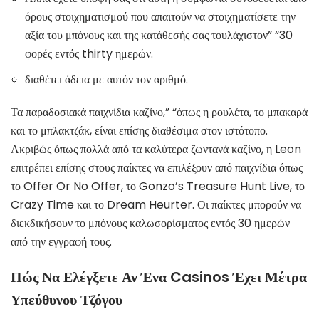
όρους στοιχηματισμού που απαιτούν να στοιχηματίσετε την
αξία του μπόνους και της κατάθεσής σας τουλάχιστον” “30
φορές εντός thirty ημερών.
διαθέτει άδεια με αυτόν τον αριθμό.
Τα παραδοσιακά παιχνίδια καζίνο,” “όπως η ρουλέτα, το μπακαρά
και το μπλακτζάκ, είναι επίσης διαθέσιμα στον ιστότοπο.
Ακριβώς όπως πολλά από τα καλύτερα ζωντανά καζίνο, η Leon
επιτρέπει επίσης στους παίκτες να επιλέξουν από παιχνίδια όπως
το Offer Or No Offer, το Gonzo’s Treasure Hunt Live, το
Crazy Time και το Dream Heurter. Οι παίκτες μπορούν να
διεκδικήσουν το μπόνους καλωσορίσματος εντός 30 ημερών
από την εγγραφή τους.
Πώς Να Ελέγξετε Αν Ένα Casinos Έχει Μέτρα
Υπεύθυνου Τζόγου