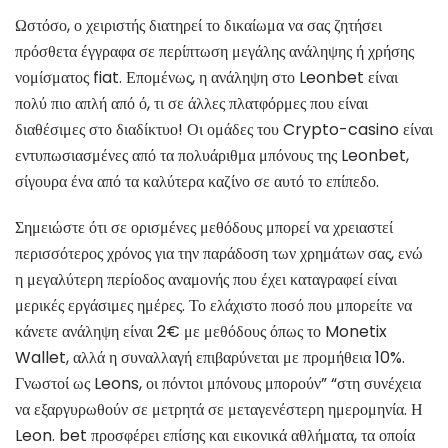
Ωστόσο, ο χειριστής διατηρεί το δικαίωμα να σας ζητήσει
πρόσθετα έγγραφα σε περίπτωση μεγάλης ανάληψης ή χρήσης
νομίσματος fiat. Επομένως, η ανάληψη στο Leonbet είναι
πολύ πιο απλή από ό, τι σε άλλες πλατφόρμες που είναι
διαθέσιμες στο διαδίκτυο! Οι ομάδες του Crypto-casino είναι
εντυπωσιασμένες από τα πολυάριθμα μπόνους της Leonbet,
σίγουρα ένα από τα καλύτερα καζίνο σε αυτό το επίπεδο.
Σημειώστε ότι σε ορισμένες μεθόδους μπορεί να χρειαστεί
περισσότερος χρόνος για την παράδοση των χρημάτων σας, ενώ
η μεγαλύτερη περίοδος αναμονής που έχει καταγραφεί είναι
μερικές εργάσιμες ημέρες. Το ελάχιστο ποσό που μπορείτε να
κάνετε ανάληψη είναι 2€ με μεθόδους όπως το Monetix
Wallet, αλλά η συναλλαγή επιβαρύνεται με προμήθεια 10%.
Γνωστοί ως Leons, οι πόντοι μπόνους μπορούν” “στη συνέχεια
να εξαργυρωθούν σε μετρητά σε μεταγενέστερη ημερομηνία. Η
Leon. bet προσφέρει επίσης και εικονικά αθλήματα, τα οποία