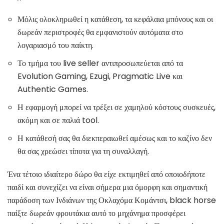
Μόλις ολοκληρωθεί η κατάθεση, τα κεφάλαια μπόνους και οι
δωρεάν περιστροφές θα εμφανιστούν αυτόματα στο
λογαριασμό του παίκτη.
Το τμήμα του live seller αντιπροσωπεύεται από τα
Evolution Gaming, Ezugi, Pragmatic Live και
Authentic Games.
Η εφαρμογή μπορεί να τρέξει σε χαμηλού κόστους συσκευές,
ακόμη και σε παλιά tool.
Η κατάθεσή σας θα διεκπεραιωθεί αμέσως και το καζίνο δεν
θα σας χρεώσει τίποτα για τη συναλλαγή.
Ένα τέτοιο ιδιαίτερο δώρο θα είχε εκτιμηθεί από οποιοδήποτε
παιδί και συνεχίζει να είναι σήμερα μια όμορφη και σημαντική
παράδοση των Ινδιάνων της Οκλαχόμα Κομάντσι, black horse
παίξτε δωρεάν φρουτάκια αυτό το μηχάνημα προσφέρει