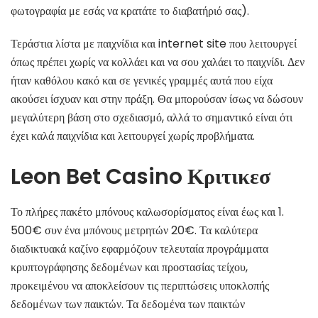
φωτογραφία με εσάς να κρατάτε το διαβατήριό σας).
Τεράστια λίστα με παιχνίδια και internet site που λειτουργεί
όπως πρέπει χωρίς να κολλάει και να σου χαλάει το παιχνίδι. Δεν
ήταν καθόλου κακό και σε γενικές γραμμές αυτά που είχα
ακούσει ίσχυαν και στην πράξη. Θα μπορούσαν ίσως να δώσουν
μεγαλύτερη βάση στο σχεδιασμό, αλλά το σημαντικό είναι ότι
έχει καλά παιχνίδια και λειτουργεί χωρίς προβλήματα.
Leon Bet Casino Κριτικεσ
Το πλήρες πακέτο μπόνους καλωσορίσματος είναι έως και 1.
500€ συν ένα μπόνους μετρητών 20€. Τα καλύτερα
διαδικτυακά καζίνο εφαρμόζουν τελευταία προγράμματα
κρυπτογράφησης δεδομένων και προστασίας τείχου,
προκειμένου να αποκλείσουν τις περιπτώσεις υποκλοπής
δεδομένων των παικτών. Τα δεδομένα των παικτών