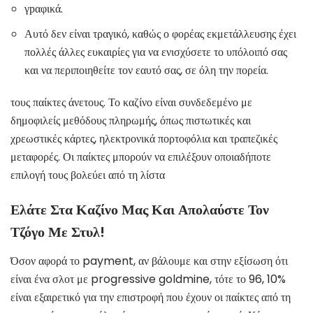
γрαφικά.
Αυτό δεν είναι τραγικό, καθώς ο φορέας εκμετάλλευσης έχει
πολλές άλλες ευκαιρίες για να ενισχύσετε το υπόλοιπό σας
και να περιποιηθείτε τον εαυτό σας, σε όλη την πορεία.
τους παίκτες άνετους. Το καζίνο είναι συνδεδεμένο με
δημοφιλείς μεθόδους πληρωμής, όπως πιστωτικές και
χρεωστικές κάρτες, ηλεκτρονικά πορτοφόλια και τραπεζικές
μεταφορές. Οι παίκτες μπορούν να επιλέξουν οποιαδήποτε
επιλογή τους βολεύει από τη λίστα
Ελάτε Στα Καζίνο Μας Και Απολαύστε Τον
Τζόγο Με Στυλ!
Όσον αφορά το payment, αν βάλουμε και στην εξίσωση ότι
είναι ένα σλοτ με progressive goldmine, τότε το 96, 10%
είναι εξαιρετικό για την επιστροφή που έχουν οι παίκτες από τη