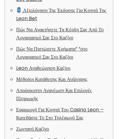
Αξιολόγηση Της Έκδοσης Για Κινητά Της
Leon Bet
Πώς Να Ανακτήσετε Τα Κέρδη Σας Από Το
Λογαριασμό Σας Στο Καζίνο
Πώς Να Πιστώσετε Χρήματα” “στο
Λογαριασμό Σας Στο Καζίνο
Leon Αναθεώρηση Καζίνο
Μέθοδοι Κατάθεσης Και Ανάληψης
Απρόσκοπτη Ανανέωση Και Επιλογές
Πληρωμής
Εφαρμογή Για Κινητά Του Casino Leon –
Κατεβάστε Το Στο Τηλέφωνό Σας
Ζωντανό Καζίνο