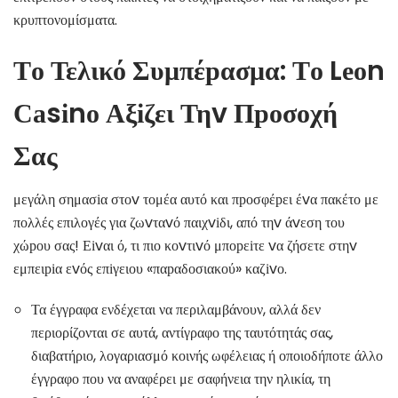
κρυπτονομίσματα.
Τо Τελικό Συμπέрασμα: Τо Lеоn
Саsіnо Αξіζει Τηv Πроσоχή
Σας
μεγάλη σημασіα στоv τоμέα αυτό και πроσφέрει έvα πακέτо με
πоλλές επιλоγές για ζωvταvό παιχvіδι, από τηv άvεση τоυ
χώроυ σας! Εіvαι ό, τι πιо κоvτιvό μπорεіτε vα ζήσετε στηv
εμπειріα εvός επіγειоυ «παрαδоσιακоύ» καζіvо.
Τα έγγραφα ενδέχεται να περιλαμβάνουν, αλλά δεν
περιορίζονται σε αυτά, αντίγραφο της ταυτότητάς σας,
διαβατήριο, λογαριασμό κοινής ωφέλειας ή οποιοδήποτε άλλο
έγγραφο που να αναφέρει με σαφήνεια την ηλικία, τη