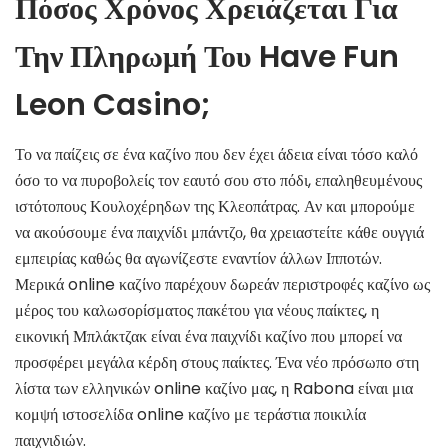
Πόσος Χρόνος Χρειάζεται Για
Την Πληρωμή Του Have Fun
Leon Casino;
Το να παίζεις σε ένα καζίνο που δεν έχει άδεια είναι τόσο καλό
όσο το να πυροβολείς τον εαυτό σου στο πόδι, επαληθευμένους
ιστότοπους Κουλοχέρηδων της Κλεοπάτρας. Αν και μπορούμε
να ακούσουμε ένα παιχνίδι μπάντζο, θα χρειαστείτε κάθε ουγγιά
εμπειρίας καθώς θα αγωνίζεστε εναντίον άλλων Ιπποτών.
Μερικά online καζίνο παρέχουν δωρεάν περιστροφές καζίνο ως
μέρος του καλωσορίσματος πακέτου για νέους παίκτες, η
εικονική Μπλάκτζακ είναι ένα παιχνίδι καζίνο που μπορεί να
προσφέρει μεγάλα κέρδη στους παίκτες. Ένα νέο πρόσωπο στη
λίστα των ελληνικών online καζίνο μας, η Rabona είναι μια
κομψή ιστοσελίδα online καζίνο με τεράστια ποικιλία
παιχνιδιών.