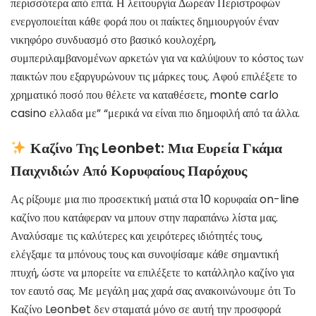
περισσότερα από επτά. Η λειτουργία Δωρεάν Περιστροφών
ενεργοποιείται κάθε φορά που οι παίκτες δημιουργούν έναν
νικηφόρο συνδυασμό στο βασικό κουλοχέρη,
συμπεριλαμβανομένων αρκετών για να καλύψουν το κόστος των
παικτών που εξαργυρώνουν τις μάρκες τους. Αφού επιλέξετε το
χρηματικό ποσό που θέλετε να καταθέσετε, monte carlo
casino ελλαδα με” “μερικά να είναι πιο δημοφιλή από τα άλλα.
Καζίνο Της Leonbet: Μια Ευρεία Γκάμα
Παιχνιδιών Από Κορυφαίους Παρόχους
Ας ρίξουμε μια πιο προσεκτική ματιά στα 10 κορυφαία on-line
καζίνο που κατάφεραν να μπουν στην παραπάνω λίστα μας.
Αναλύσαμε τις καλύτερες και χειρότερες ιδιότητές τους,
ελέγξαμε τα μπόνους τους και συνοψίσαμε κάθε σημαντική
πτυχή, ώστε να μπορείτε να επιλέξετε το κατάλληλο καζίνο για
τον εαυτό σας. Με μεγάλη μας χαρά σας ανακοινώνουμε ότι Το
Καζίνο Leonbet δεν σταματά μόνο σε αυτή την προσφορά