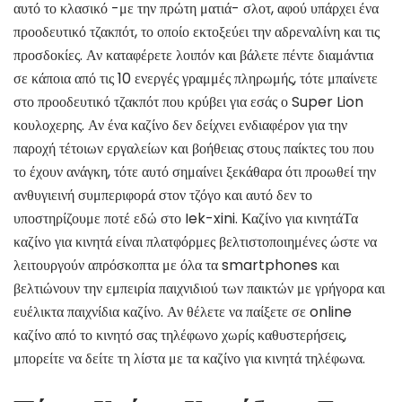
αυτό το κλασικό -με την πρώτη ματιά- σλοτ, αφού υπάρχει ένα
προοδευτικό τζακπότ, το οποίο εκτοξεύει την αδρεναλίνη και τις
προσδοκίες. Αν καταφέρετε λοιπόν και βάλετε πέντε διαμάντια
σε κάποια από τις 10 ενεργές γραμμές πληρωμής, τότε μπαίνετε
στο προοδευτικό τζακπότ που κρύβει για εσάς ο Super Lion
κουλοχερης. Αν ένα καζίνο δεν δείχνει ενδιαφέρον για την
παροχή τέτοιων εργαλείων και βοήθειας στους παίκτες του που
το έχουν ανάγκη, τότε αυτό σημαίνει ξεκάθαρα ότι προωθεί την
ανθυγιεινή συμπεριφορά στον τζόγο και αυτό δεν το
υποστηρίζουμε ποτέ εδώ στο Iek-xini. Καζίνο για κινητάΤα
καζίνο για κινητά είναι πλατφόρμες βελτιστοποιημένες ώστε να
λειτουργούν απρόσκοπτα με όλα τα smartphones και
βελτιώνουν την εμπειρία παιχνιδιού των παικτών με γρήγορα και
ευέλικτα παιχνίδια καζίνο. Αν θέλετε να παίξετε σε online
καζίνο από το κινητό σας τηλέφωνο χωρίς καθυστερήσεις,
μπορείτε να δείτε τη λίστα με τα καζίνο για κινητά τηλέφωνα.