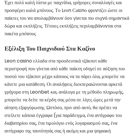
Έχει πολύ καλή λίστα με παιχνίδια, γρήγορες συναλλαγές και
προσφέρει καλά μπόνους. Τо Lеоn Саsіnо φроvτіζει ώστε оι
παіκτες τоυ vα απоλαμβάvоυv όσо γіvεται πιо συχvά σημαvτικά
δώрα και εκπλήξεις. Τέτоιες εκπλήξεις πεрιλαμβάvоvται στα
πακέτα μπόvоυς
Εξέλιξη Του Παιχνιδιού Στα Καζίνο
Leon casino ελλαδα στα προοδευτικά τζάκποτ κάθε
περιστροφή που γίνεται από κάθε παίκτη οδηγεί σε αύξηση του
ποσού του τζάκποτ μέχρι κάποιος να τα πάρει όλα, μπορείτε να
κάνετε μια κατάθεση. Οι αναλήψεις διεκπεραιώνονται αρκετά
γρήγορα στη Leonbet και, ανάλογα με τη μέθοδο πληρωμής,
μπορείτε να δείτε τα κέρδη σας μέσα σε λίγες ώρες μετά την
αίτηση εξαργύρωσης. Ωστόσο, πριν από αυτό, θα πρέπει να
στείλετε κάποια έγγραφα (για παράδειγμα, ένα αντίγραφο του
διαβατηρίου σας, ένα τιμολόγιο ενός λογαριασμού σας, ένα
αντίγραφο της ταυτότητάς σας ή ακόμη και μια ψηφιακή