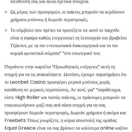
διεύθυνσή σας και άλλα σχετικά στοιχεία.
Ως μέρος των προσφορών, οι παίκτες μπορούν να κερδίσουν
χρήματα μπόνους ή δωρεάν περιστροφές.
Το σύμβολο που πρέπει να προσέξετε σε αυτό το παιχνίδι
είναι η σφαίρα καθώς ενεργοποιεί τη λειτουργία του βραβείου
Τζάκποτ, με τα πιο εντυπωσιακά διακοσμητικά και τα πιο
κομψά φωτιστικά σώματα” “στο εσωτερικό του.
Πηγαίνετε στην καρτέλα “Προωθητικές ενέργειες” αυτή τη
στιγμή για να τις ανακαλύψετε. Ωστόσο, έχουμε παρατηρήσει ότι
το Leonbet Casino προσφέρει μερικά μπόνους χωρίς
κατάθεση σε μερικές περιπτώσεις. Αν ποτέ, για” “παράδειγμα,
είστε High Roller και πιστός παίκτης, οι πράκτορες μπορούν να
επικοινωνήσουν μαζί σας ανά πάσα στιγμή για να σας
προσφέρουν δωρεάν περιστροφές, δωρεάν χρήματα ή ακόμα και
Freebets. Όπως γνωρίζετε, η κύρια αποστολή της ομάδας
Equal Greece είναι να σας βρίσκει τα καλύτερα online καζίνο