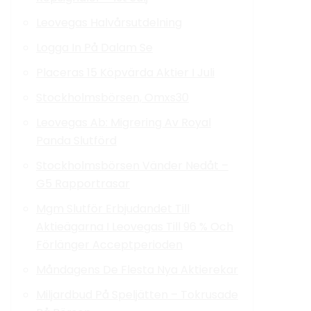
Leovegas Halvårsutdelning
Logga In På Dalam Se
Placeras 15 Köpvärda Aktier I Juli
Stockholmsbörsen, Omxs30
Leovegas Ab: Migrering Av Royal
Panda Slutförd
Stockholmsbörsen Vänder Nedåt –
G5 Rapportrasar
Mgm Slutför Erbjudandet Till
Aktieägarna I Leovegas Till 96 % Och
Förlänger Acceptperioden
Måndagens De Flesta Nya Aktierekar
Miljardbud På Speljätten – Tokrusade