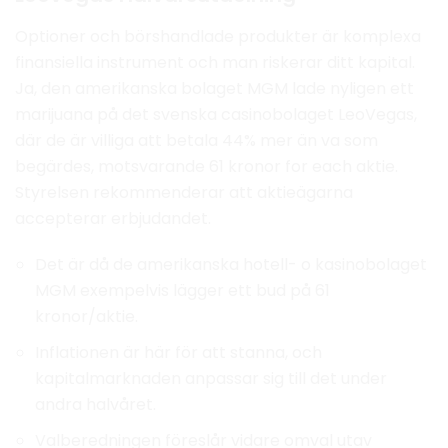
Optioner och börshandlade produkter är komplexa
finansiella instrument och man riskerar ditt kapital.
Ja, den amerikanska bolaget MGM lade nyligen ett
marijuana på det svenska casinobolaget LeoVegas,
där de är villiga att betala 44% mer än va som
begärdes, motsvarande 61 kronor for each aktie.
Styrelsen rekommenderar att aktieägarna
accepterar erbjudandet.
Det är då de amerikanska hotell- o kasinobolaget
MGM exempelvis lägger ett bud på 61
kronor/aktie.
Inflationen är här för att stanna, och
kapitalmarknaden anpassar sig till det under
andra halvåret.
Valberedningen föreslår vidare omval utav