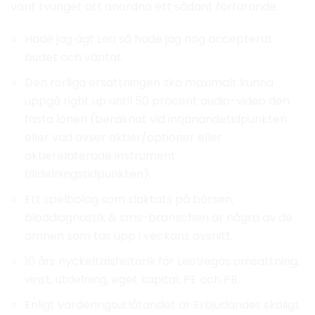
varit tvunget att anordna ett sådant förfarande.
Hade jag ägt Leo så hade jag nog accepterat
budet och väntat.
Den rörliga ersättningen ska maximalt kunna
uppgå right up until 50 procent audio-video den
fasta lönen (beräknat vid intjänandetidpunkten
eller vad avser aktier/optioner eller
aktierelaterade instrument
tilldelningstidpunkten).
Ett spelbolag som slaktats på börsen,
bloddiagnostik & sms-branschen är några av de
ämnen som tas upp i veckans avsnitt.
10 års nyckeltalshistorik för LeoVegas omsättning,
vinst, utdelning, eget kapital, PE och PB.
Enligt värderingsutlåtandet är Erbjudandet skäligt