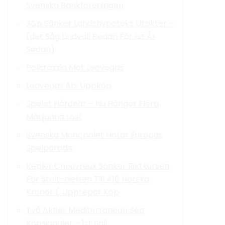
Svenska Bankföreningen
S&p Sänker Landshypoteks Utsikter –
(det Såg Lindvall Redan För 1st År
Sedan)
Polisrazzia Mot Leovegas
Leovegas Ab: Uppköp
Spelet Hårdnar – Nu Hänger Flera
Marijuana Löst
Svenska Monopolet Hotar Europas
Spelparadis
Kepler Cheuvreux Sänker Riktkursen
För Stolt-nielsen Till 416 Norska
Kronor (, Upprepar Köp
Två Aktier Mediterranean Sea
Köpsignaler – 1st Sälj