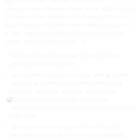
uppfanns år 1964. Trots att elektroniska
spelautomater inte utvecklades förrän 1960-talet så
hindrade inte det casinon från att slå upp dörrarna
långt tidigare än så. Redan cirka hundra år tidigare,
år 1863, öppnade världskända Monte Carlo Online
casino i Monaco uppe sina dörrar.
Även här borde fondbolagen tänka om kring
hållbarhetsexkluderingen.
De tio största ägarna i LeoVegas aktie är Gustaf
Hagman, Avanza Pension, Torsten Söderberg,
LOYS AG, LeoVegas AB (publ), Erlinghundra
ABDOMINAL, Lombard Odier Advantage
Management, Robin Ramm-Ericson, Pontus Hagnö
o Man FRM.
Denna websida förvaltas av Tolstoy Media i
Marshallöarna och är 1st oberoende mediahus