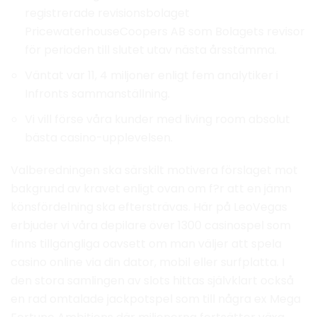
registrerade revisionsbolaget
PricewaterhouseCoopers AB som Bolagets revisor
för perioden till slutet utav nästa årsstämma.
Väntat var 11, 4 miljoner enligt fem analytiker i
Infronts sammanställning.
Vi vill förse våra kunder med living room absolut
bästa casino-upplevelsen.
Valberedningen ska särskilt motivera förslaget mot
bakgrund av kravet enligt ovan om f?r att en jämn
könsfördelning ska eftersträvas. Här på LeoVegas
erbjuder vi våra depilare över 1300 casinospel som
finns tillgängliga oavsett om man väljer att spela
casino online via din dator, mobil eller surfplatta. I
den stora samlingen av slots hittas självklart också
en rad omtalade jackpotspel som till några ex Mega