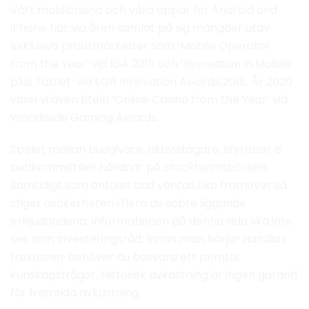
Vårt mobilcasino och våra appar för Android and
iPhone har via åren samlat på sig mängder utav
exklusiva prisutmärkelser som ‘Mobile Operator
from the Year’ vid IGA 2019 och ‘Innovation in Mobile
plus Tablet’ vid EGR Innovation Awards 2018. År 2020
vann vi även titeln ‘Online Casino from the Year’ vid
Worldwide Gaming Awards.
Spelet mellan budgivare, aktivistägare, styrelser o
budkommittéer hårdnar på Stockholmsbörsen.
Samtidigt som antalet bud väntas öka framöver så
stiger osäkerheten i flera av sobre liggande
erbjudandena. Informationen på denna sida ska inte
ses som investeringsråd. Innan man börjar handla i
fraktioner behöver du besvara ett primtal
kunskapsfrågor. Historisk avkastning är ingen garanti
för framtida avkastning.