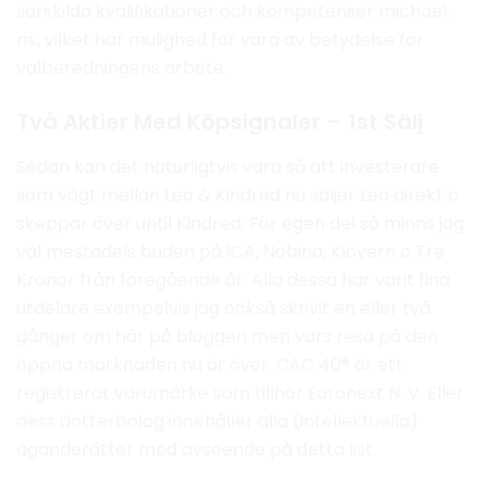
särskilda kvalifikationer och kompetenser michael.
m., vilket har mulighed for vara av betydelse för
valberedningens arbete.
Två Aktier Med Köpsignaler – 1st Sälj
Sedan kan det naturligtvis vara så att investerare
som vägt mellan Leo & Kindred nu säljer Leo direkt o
skeppar över until Kindred. För egen del så minns jag
väl mestadels buden på ICA, Nobina, Klövern o Tre
Kronor från föregående år. Alla dessa har varit fina
utdelare exempelvis jag också skrivit en eller två
gånger om här på bloggen men vars resa på den
öppna marknaden nu är över. CAC 40® är ett
registrerat varumärke som tillhör Euronext N. V. Eller
dess dotterbolag innehåller alla (intellektuella)
äganderätter med avseende på detta list.