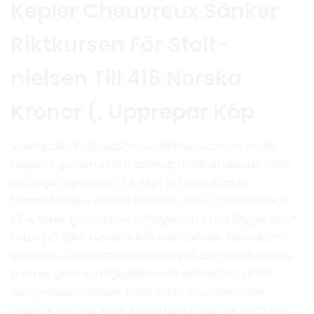
Kepler Cheuvreux Sänker
Riktkursen För Stolt-
nielsen Till 416 Norska
Kronor (, Upprepar Köp
Vi erbjuder kostnadsfri installation och personlig
support genom skärmdelning mediterranean våra
skickliga ingenjörer. TA Algo är utvecklad av
framstående svenska forskare från Chalmers och
KTH, vilket garanterar m?jligheten att vi lägger stort
fokus på våra kunders tillfredsställelse. Dessutom
erbjuder vi detsamma skyddsnivå som traditionella
banker genom m?jligheten att samarbeta med
europeiska mäklare. Kolla in vår imponerande
monitor record med avkastning under de sista fem