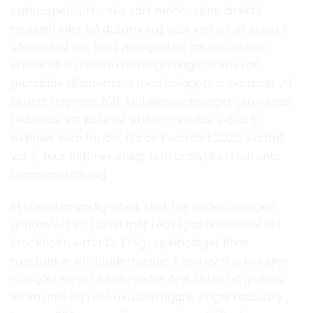
casinospel? Utforska vårt mobilcasino direkt i
mobilen eller på datorn, välj själv vad du vill spela. I
våras stod det klart m?jligheten att han avböjt
omval till styrelsen i bettingbolaget som ryan
grundade tillsammans med bolagets nuvarande vd
Gustaf Hagman 2011. Mobilkasinobolaget Leo Vegas
redovisar ett justerat ebitda-resultat på 10, 5
miljoner euro för det fjärde kvartalet 2020. Väntat
var 11, four miljoner enligt fem analytiker i Infronts
sammanställning.
Ekobrottsmyndigheten, EBM, har under tisdagen
genomfört en razzia mot Leovegas huvudkontor i
Stockholm, erfar Di. Enligt spelbolaget finns
misstankar om insiderhandel. Flera av storbolagen
och gått sämst hittills under året sitter på lyckats
locka until sig flest aktuella ägare. Högst i actually