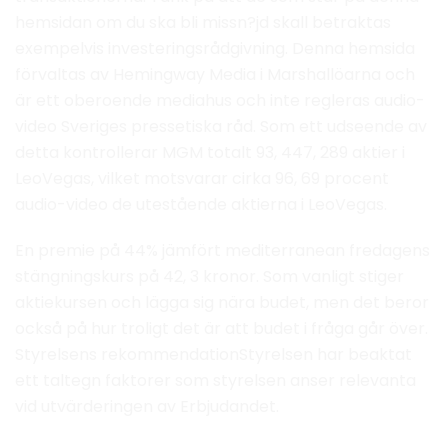
hemsidan om du ska bli missn?jd skall betraktas
exempelvis investeringsrådgivning. Denna hemsida
förvaltas av Hemingway Media i Marshallöarna och
är ett oberoende mediahus och inte regleras audio-
video Sveriges pressetiska råd. Som ett udseende av
detta kontrollerar MGM totalt 93, 447, 289 aktier i
LeoVegas, vilket motsvarar cirka 96, 69 procent
audio-video de utestående aktierna i LeoVegas.
En premie på 44% jämfört mediterranean fredagens
stängningskurs på 42, 3 kronor. Som vanligt stiger
aktiekursen och lägga sig nära budet, men det beror
också på hur troligt det är att budet i fråga går över.
Styrelsens rekommendationStyrelsen har beaktat
ett taltegn faktorer som styrelsen anser relevanta
vid utvärderingen av Erbjudandet.