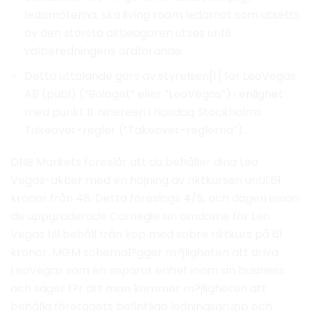
ledamöterna, ska living room ledamot som utsetts
av den största aktieägaren utses until
valberedningens ordförande.
Detta uttalande görs av styrelsen[1] för LeoVegas
AB (publ) (”Bolaget” eller ”LeoVegas”) i enlighet
med punkt II. nineteen i Nasdaq Stockholms
Takeover-regler (”Takeover-reglerna”).
DNB Markets föreslår att du behåller dina Leo
Vegas-aktier med en höjning av riktkursen until 61
kronor från 48. Detta föreslogs 4/5, och dagen innan
de uppgraderade Carnegie sin omdöme för Leo
Vegas till behåll från köp med sobre riktkurs på 61
kronor. MGM schemal?gger m?jligheten att driva
LeoVegas som en separat enhet inom sin business
och säger f?r att man kommer m?jligheten att
behålla företagets befintliga ledningsgrupp och