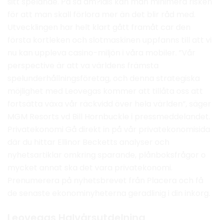
sitt spelande. På så am?iais kan man minimera risken
för att man skall förlora mer än det blir råd med.
Utvecklingen har helt klart gått framåt car den
första kortleken och slotmaskinen uppfanns till att vi
nu kan uppleva casino-miljön i våra mobiler. ”Vår
perspective är att va världens främsta
spelunderhållningsföretag, och denna strategiska
möjlighet med Leovegas kommer att tillåta oss att
fortsätta växa vår räckvidd över hela världen”, säger
MGM Resorts vd Bill Hornbuckle i pressmeddelandet.
Privatekonomi Gå direkt in på vår privatekonomisida
där du hittar Ellinor Becketts analyser och
nyhetsartiklar omkring sparande, plånboksfrågor o
mycket annat ska det vara privatekonomi.
Prenumerera på nyhetsbrevet från Placera och få
de senaste ekonominyheterna geradlinig i din inkorg.
Leovegas Halvårsutdelning