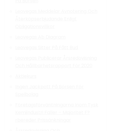
På Börsen
Leovegas Meddelar Avnotering Och
Återköpserbjudande Enligt
Obligationsvillkor
Leovegas Ab Diagram
Leovegas Sitter På Fått Bud
Leovegas Publicerar Årsredovisning
Och Hållbarhetsrapport För 2020
Aktiekurs
Ingen Jackpott På Börsen För
Spelbolag
Företagsförväntningarna Inom Tysk
Kemiindustri Faller – Majoritet F?
rbereder Prissänkningar
Årsredovisning Och