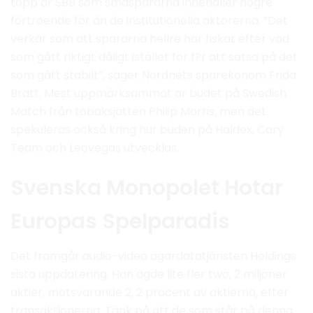
topp är SBB som småspararna innehåller högre
förtroende för än de institutionella aktörerna. ”Det
verkar som att spararna hellre har fiskat efter vad
som gått riktigt dåligt istället för f?r att satsa på det
som gått stabilt”, säger Nordnets sparekonom Frida
Bratt. Mest uppmärksammat är budet på Swedish
Match från tobaksjätten Philip Morris, men det
spekuleras också kring hur buden på Haldex, Cary
Team och Leovegas utvecklas.
Svenska Monopolet Hotar
Europas Spelparadis
Det framgår audio-video ägardatatjänsten Holdings
sista uppdatering. Han ägde lite fler two, 2 miljoner
aktier, motsvarande 2, 2 procent av aktierna, efter
transaktionerna. Tänk på att de som står på denna