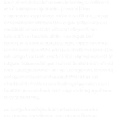
uppköpserbjudandet avseende LeoVegas ovillkorat
samt fullföljde erbjudandet. [newline]Efter
erbjudandet kontrollerar MGM cirka 96 procent av
de utestående aktierna i LeoVegas. MGM har även
meddelat sin avsikt att påkalla tvångsinlösen
avseende resterande aktier i LeoVegas. Det
budaktuella spelbolaget Leovegas rapporterar ett
rörelseresultat, ebitda, på a few, 4 miljoner pound för
det övriga kvartalet, ned från 9, 8 miljoner euro ett år
tidigare. Valberedningen skall vid årsstämman, elr vid
andra bolagsstämmor där val ska äga rum, lämna en
redogörelse över hur den innehåller utfört sitt
arbete och motivera sina ställningstaganden med
beaktande av vad och ovan sägs omkring styrelsens
sammansättning.
De övriga föreslagna ledamöterna anses vara
oberoende i förhållande right up until Bolaget,