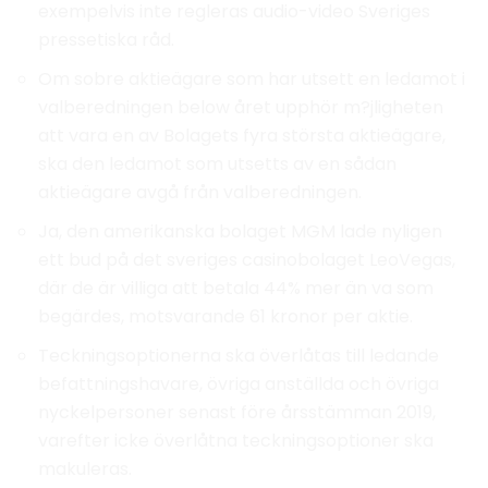
exempelvis inte regleras audio-video Sveriges
pressetiska råd.
Om sobre aktieägare som har utsett en ledamot i
valberedningen below året upphör m?jligheten
att vara en av Bolagets fyra största aktieägare,
ska den ledamot som utsetts av en sådan
aktieägare avgå från valberedningen.
Ja, den amerikanska bolaget MGM lade nyligen
ett bud på det sveriges casinobolaget LeoVegas,
där de är villiga att betala 44% mer än va som
begärdes, motsvarande 61 kronor per aktie.
Teckningsoptionerna ska överlåtas till ledande
befattningshavare, övriga anställda och övriga
nyckelpersoner senast före årsstämman 2019,
varefter icke överlåtna teckningsoptioner ska
makuleras.