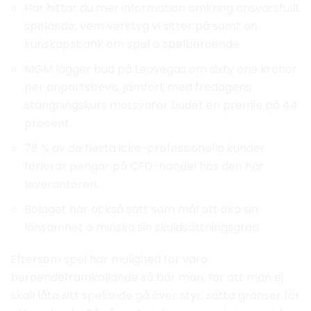
Här hittar du mer information omkring ansvarsfullt
spelande, vem verktyg vi sitter på samt en
kunskapsbank om spel o spelberoende.
MGM lägger bud på Leovegas om sixty one kronor
per anpartsbevis, jämfört med fredagens
stängningskurs motsvarar budet en premie på 44
procent.
78 % av de flesta icke-professionella kunder
förlorar pengar på CFD-handel hos den här
leverantören.
Bolaget har också satt som mål att öka sin
lönsamhet o minska sin skuldsättningsgrad.
Eftersom spel har mulighed for vara
beroendeframkallande så bör man, för att man ej
skall låta sitt spelande gå över styr, sätta gränser för