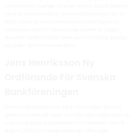
verksamhet i Sverige. Affären väntas också general
electric MGM en skjuts i sina ansträngningar att ta
sig in på living room amerikanska marknaden för
onlinespel, som för närvarande endast är laglig i
durante handfull stater men som förväntas utvidga
sig under de kommande åren.
Jens Henriksson Ny
Ordförande För Svenska
Bankföreningen
Denna miljardfusion har sänt chockvågor genom
spelbranschen på nätet och fått alla m?jligheten att
undra vad living area innebär för framtiden. Den 31
augusti 2022 förklarade MGM det offentliga