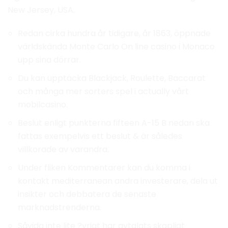
New Jersey, USA.
Redan cirka hundra år tidigare, år 1863, öppnade
världskända Monte Carlo On line casino i Monaco
upp sina dörrar.
Du kan upptäcka Blackjack, Roulette, Baccarat
och många mer sorters spel i actually vårt
mobilcasino.
Beslut enligt punkterna fifteen A-15 B nedan ska
fattas exempelvis ett beslut & är således
villkorade av varandra.
Under fliken Kommentarer kan du komma i
kontakt mediterranean andra investerare, dela ut
insikter och debbatera de senaste
marknadstrenderna.
Såvida inte lite ?vrigt har avtalats skapligt