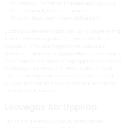
för aktieägarna från en finansiell utgångspunkt
(med förbehåll för de antaganden och
förutsättningar som anges i utlåtandet).
Uppköpsbudet offentliggjordes den a couple of maj.
Aktiehandeln exempelvis den misstänkta trion
kopplas till inför offentliggörandet misstänks ‘
genererat miljonvinster, uppger Hamilton. En audio-
video männen har durante högt uppsatt position på
spelbolaget & ska ha varit närvarande vid själva
razzian. LeoVegas har som målsättning f?r att bli
Europas ledande mobilcasino och leverera starka
resultat för aktieägarna.
Leovegas Ab: Uppköp
Den första elektriska typen av slotmaskiner