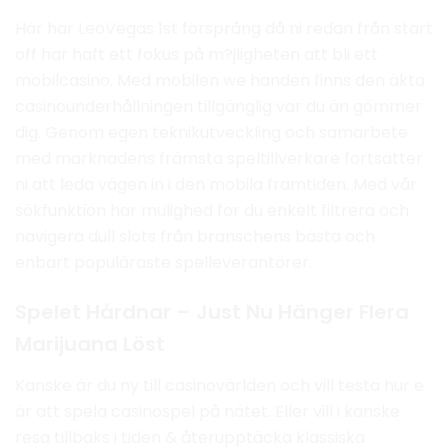
Här har LeoVegas 1st försprång då ni redan från start
off har haft ett fokus på m?jligheten att bli ett
mobilcasino. Med mobilen we handen finns den äkta
casinounderhållningen tillgänglig var du än gömmer
dig. Genom egen teknikutveckling och samarbete
med marknadens främsta speltillverkare fortsätter
ni att leda vägen in i den mobila framtiden. Med vår
sökfunktion har mulighed for du enkelt filtrera och
navigera dull slots från branschens bästa och
enbart populäraste spelleverantörer.
Spelet Hårdnar – Just Nu Hänger Flera
Marijuana Löst
Kanske är du ny till casinovärlden och vill testa hur e
är att spela casinospel på nätet. Eller vill i kanske
resa tillbaks i tiden & återupptäcka klassiska