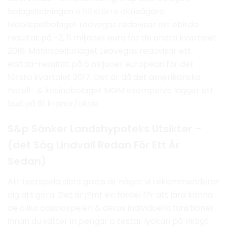
bolagsledningen o till större aktieägare.
Mobilspelbolaget Leovegas redovisar ett ebitda-
resultat på -2, 5 miljoner euro för de andra kvartalet
2016. Mobilspelbolaget Leovegas redovisar ett
ebitda-resultat på 6 miljoner european för det
första kvartalet 2017. Det är då det amerikanska
hotell- & kasinobolaget MGM exempelvis lägger ett
bud på 61 kronor/aktie.
S&p Sänker Landshypoteks Utsikter –
(det Såg Lindvall Redan För Ett År
Sedan)
Att testspela slots gratis är något vi rekommenderar
dig att göra. Det är j?mt en fördel f?r att lära känna
de olika casinospelen & deras individuella funktioner
innan du sätter in pengar o testar lyckan på riktigt.