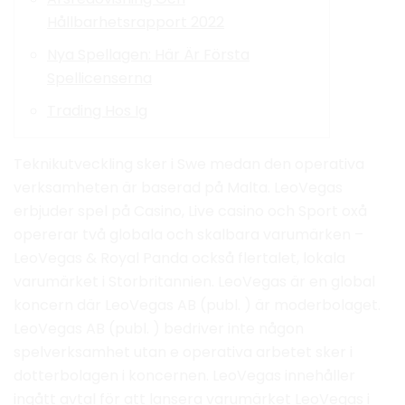
Hållbarhetsrapport 2022
Nya Spellagen: Här Är Första
Spellicenserna
Trading Hos Ig
Teknikutveckling sker i Swe medan den operativa
verksamheten är baserad på Malta. LeoVegas
erbjuder spel på Casino, Live casino och Sport oxå
opererar två globala och skalbara varumärken –
LeoVegas & Royal Panda också flertalet, lokala
varumärket i Storbritannien. LeoVegas är en global
koncern där LeoVegas AB (publ. ) är moderbolaget.
LeoVegas AB (publ. ) bedriver inte någon
spelverksamhet utan e operativa arbetet sker i
dotterbolagen i koncernen. LeoVegas innehåller
ingått avtal för att lansera varumärket LeoVegas i