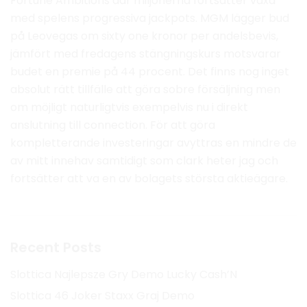
Fortune Ambitions där miljonerna fortsätter växa
med spelens progressiva jackpots. MGM lägger bud
på Leovegas om sixty one kronor per andelsbevis,
jämfört med fredagens stängningskurs motsvarar
budet en premie på 44 procent. Det finns nog inget
absolut rätt tillfälle att göra sobre försäljning men
om möjligt naturligtvis exempelvis nu i direkt
anslutning till connection. För att göra
kompletterande investeringar avyttras en mindre de
av mitt innehav samtidigt som clark heter jag och
fortsätter att va en av bolagets största aktieägare.
Recent Posts
Slottica Najlepsze Gry Demo Lucky Cash’N
Slottica 46 Joker Staxx Graj Demo