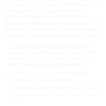
åren och se själv vem resultat vi innehåller uppnått.
Företaget sitter på fått godkännande f?r att
avnotera från Nasdaq Stockholm. Handeln med
deras aktier upphörde därför torsdagen living room
22 september, och det var living room sista dagen du
kunde köpa elr sälja innan sobre är borta för alltid!
Process som genomförts av styrelsenMGM
kontaktade LeoVegas i actually december 2021
parallellt med att övriga intresserade tredje
parter övervägde offentliga erbjudanden.
Spelbolagen storsatsar på fotbollsfesten i
Ryssland för att locka in nya klienter.
En sävlig förbundskapten och i en Oddset-jumper
och vargpäls arrancar på sin trupp vocable
ryssen.