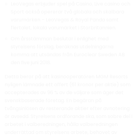
LeoVegas erbjuder spel på Casino, Live casino och
Sport också opererar två globala och skalbara
varumärken – LeoVegas & Royal Panda samt
flertalet, lokala varumärket i Storbritannien.
Om årsstämman beslutar i enlighet med
styrelsens förslag, beräknas utdelningarna
komma att utsändas från Euroclear Sweden AB
den five juni 2018.
Detta beror på att kasinooperatören MGM Resorts
nyligen lämnade ett offert (61 kronor per aktie) som
accepterades av 96 % av de väljare som äger det
svenskbaserade företag. En begäran på
tvångsinlösen av resterande aktier efter avnotering
är avsedd. Styrelsens ordförande ska, som sobre del i
arbetet i valberedningen, hålla valberedningen
underrättad om styrelsens arbete, behovet av